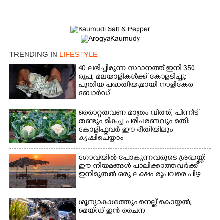
TRENDING IN
LIFESTYLE
40 ലഭിച്ചിരുന്ന സ്ഥാനത്ത് ഇനി 350
രൂപ, മലയാളികൾക്ക് കോളടിച്ചു:
പുതിയ പദ്ധതിയുമായി നാളികേര
ബോർഡ്
ഒരൊറ്റതവണ മാത്രം വിത്ത്, പിന്നീട്
തണ്ടും മികച്ച പരിചരണവും മതി:
കോളിഫ്ലവർ ഈ രീതിയിലും
കൃഷിചെയ്യാം
ഗോവയിൽ പോകുന്നവരുടെ ശ്രദ്ധയ്ക്ക്:
ഈ നിയമങ്ങൾ പാലിക്കാത്തവർക്ക്
ഇനിമുതൽ ഒരു ലക്ഷം രൂപവരെ പിഴ
ശൂന്യാകാശത്തും നെല്ല് കൊയ്യൽ;
മെയ്‌ഡ് ഇൻ ചൈന