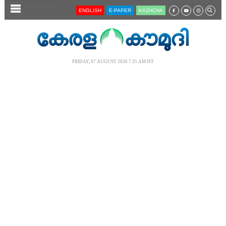
SECTIONS
ENGLISH
E-PAPER
KĀZHCHA
HOME
LATEST
FRIDAY, 07 AUGUST 2026 7.35 AM IST
AUDIO
NOTIFIED NEWS
POLL
KERALA
LOCAL
NEWS 360
CASE DIARY