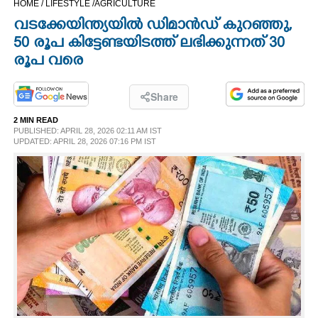
HOME /
LIFESTYLE /
AGRICULTURE
CINEMA
വടക്കേയിന്ത്യയിൽ ഡിമാൻഡ് കുറഞ്ഞു,​
50 രൂപ കിട്ടേണ്ടയിടത്ത് ലഭിക്കുന്നത് 30
OPINION
രൂപ വരെ
PHOTOS
Share
2 MIN READ
PUBLISHED: APRIL 28, 2026 02:11 AM IST
LIFESTYLE
UPDATED: APRIL 28, 2026 07:16 PM IST
SPIRITUAL
INFO+
ART
ASTRO