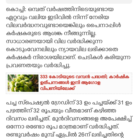
കൊച്ചി: ഒമ്പത് വർഷത്തിനിടെയുണ്ടായ
CARTOONS
ഏറ്റവും വലിയ ഇടിവിൽ നിന്ന് നേരിയ
വിലവർദ്ധനവുണ്ടായെങ്കിലും പൈനാപ്പിൾ
LITERATURE
കർഷകരുടെ ആശങ്ക നീങ്ങുന്നില്ല.
സാധാരണയായി വില വർദ്ധിക്കുന്ന
ZOOM
കൊടുംവേനലിലും ന്യായവില ലഭിക്കാതെ
കർഷകർ നിരാശയിലാണ്. ചെടികൾ കരിയുന്ന
CONTACT US
പ്രവണതയും വർദ്ധിച്ചു.
333 കോടിയുടെ വമ്പന്‍ പദ്ധതി; കാര്‍ഷിക
ഉത്പന്നങ്ങള്‍ ഇനി ആഗോള
വിപണിയിലേക്ക്
പച്ച സ്‌പെഷ്യൽ ഗ്രേഡിന് 33 ഉം പച്ചയ്‌ക്ക് 31 ഉം
പഴത്തിന് 32 രൂപയും വീതമാണ് കഴിഞ്ഞ
ദിവസം ലഭിച്ചത്. മുൻദിവസങ്ങളെ അപേക്ഷിച്ച്
ഒന്നോ രണ്ടോ രൂപ മാത്രമാണ് വർദ്ധിച്ചത്.
രണ്ടുവർഷം മുമ്പ് ഏപ്രിൽ 26ന് ലഭിച്ചതിന്റെ