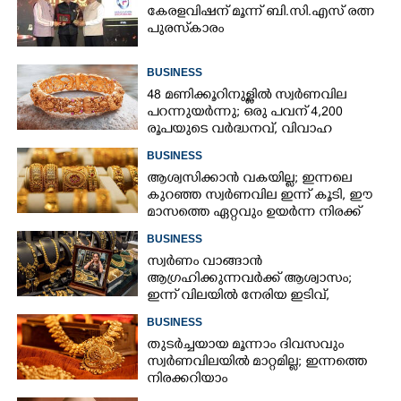
കേരളവിഷന് മൂന്ന് ബി.സി.എസ് രത്ന
പുരസ്‌കാരം
BUSINESS
48 മണിക്കൂറിനുള്ളിൽ സ്വർണവില
പറന്നുയർന്നു; ഒരു പവന് 4,200
രൂപയുടെ വർദ്ധനവ്, വിവാഹ
സീസണിൽ കനത്ത തിരിച്ചടി
BUSINESS
ആശ്വസിക്കാൻ വകയില്ല; ഇന്നലെ
കുറഞ്ഞ സ്വർണവില ഇന്ന് കൂടി, ഈ
മാസത്തെ ഏറ്റവും ഉയർന്ന നിരക്ക്
BUSINESS
സ്വർണം വാങ്ങാൻ
ആഗ്രഹിക്കുന്നവർക്ക് ആശ്വാസം;
ഇന്ന് വിലയിൽ നേരിയ ഇടിവ്,
നിരക്കറിയാം
BUSINESS
തുടർച്ചയായ മൂന്നാം ദിവസവും
സ്വർണവിലയിൽ മാറ്റമില്ല; ഇന്നത്തെ
നിരക്കറിയാം