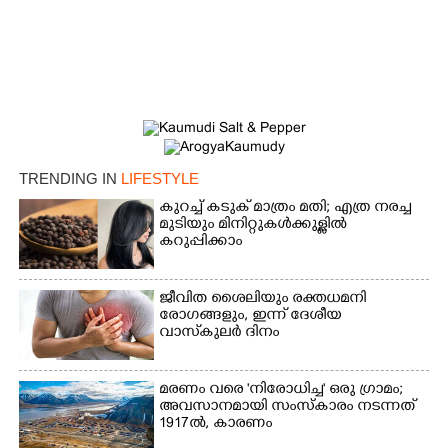
TRENDING IN
LIFESTYLE
കുറച്ച് കടുക് മാത്രം മതി; എത്ര നരച്ച
മുടിയും മിനിറ്റുകൾക്കുള്ളിൽ
കറുപ്പിക്കാം
ജീവിത ശൈലിയും രക്തധമനി
രോഗങ്ങളും, ഇന്ന് ദേശീയ
വാസ്‌കുലര്‍ ദിനം
മരണം വരെ 'നിരോധിച്ച' ഒരു ഗ്രാമം;
അവസാനമായി സംസ്കാരം നടന്നത്
1917ൽ, കാരണം