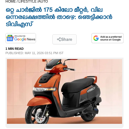
HOME /
LIFESTYLE /
AUTO
CINEMA
ഒറ്റ ചാർജിൽ 175 കിലോ മീറ്റർ, വില
ഒന്നരലക്ഷത്തിൽ താഴെ: ഞെട്ടിക്കാൻ
OPINION
ടിവിഎസ്
PHOTOS
Share
1 MIN READ
PUBLISHED: MAY 11, 2026 03:51 PM IST
LIFESTYLE
SPIRITUAL
INFO+
ART
ASTRO