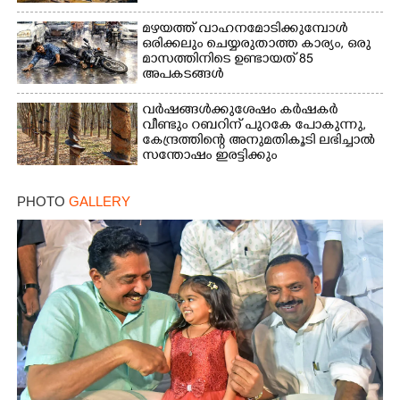
മഴയത്ത് വാഹനമോടിക്കുമ്പോൾ
ഒരിക്കലും ചെയ്യരുതാത്ത കാര്യം, ഒരു
മാസത്തിനിടെ ഉണ്ടായത് 85
അപകടങ്ങൾ
വർഷങ്ങൾക്കുശേഷം കർഷകർ
വീണ്ടും റബറിന് പുറകേ പോകുന്നു,
കേന്ദ്രത്തിന്റെ അനുമതികൂടി ലഭിച്ചാൽ
സന്തോഷം ഇരട്ടിക്കും
PHOTO
GALLERY