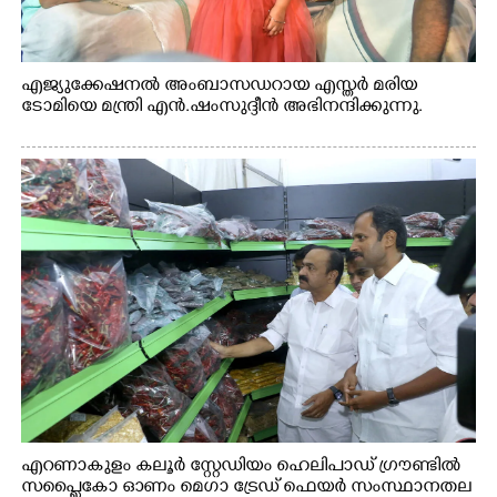
എജ്യുക്കേഷനൽ അംബാസഡറായ എസ്തർ മരിയ
ടോമിയെ മന്ത്രി എൻ.ഷംസുദ്ദീൻ അഭിനന്ദിക്കുന്നു.
എറണാകുളം കലൂർ സ്റ്റേഡിയം ഹെലിപാഡ് ഗ്രൗണ്ടിൽ
സപ്ളൈകോ ഓണം മെഗാ ട്രേഡ് ഫെയർ സംസ്ഥാനതല