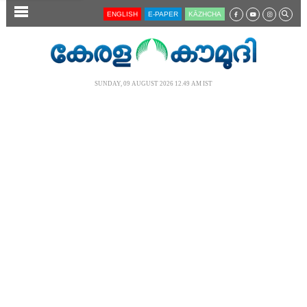
SECTIONS
ENGLISH
E-PAPER
KĀZHCHA
HOME
LATEST
SUNDAY, 09 AUGUST 2026 12.49 AM IST
AUDIO
NOTIFIED NEWS
POLL
KERALA
LOCAL
NEWS 360
CASE DIARY