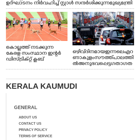
ഉദ്ഘാടനം നിർവഹിച്ച് സ്റ്റാൾ സന്ദർശിക്കുന്ന മുഖ്യമന്ത്രി
വി.ഡി. സതീശൻ. മന്ത്രി അനൂപ് ജേക്കബ് സമീപം
കൊല്ലത്ത് നടക്കുന്ന
ഒഴിവ് ദിനമായ ഇന്നലെ എറ
കേരള സംസ്ഥാന ഇന്റർ
ണാകുളം സൗത്ത് പാലത്തി
ഡിസ്ട്രിക്റ്റ് ക്ലബ്
ൽ അനുഭവപ്പെട്ട ഗതാഗത
അത്‌ലറ്റിക്
ക്കുരുക്ക്
ചാമ്പ്യൻഷിപ്പിൽ അണ്ടർ
20 ആൺകുട്ടികളുടെ 200
മീറ്റർ ഓട്ടം ഫൈനൽ
KERALA KAUMUDI
മത്സരത്തിനിടെ സിന്തറ്റിക്
ട്രാക്കിന് കുറുകെ ഓടുന്ന
നായകൾ.
GENERAL
ABOUT US
CONTACT US
PRIVACY POLICY
TERMS OF SERVICE