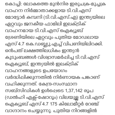
കൊച്ചി: ലോകത്തെ മുന്‍നിര ഇരുചക്ര-മുച്ചക്ര
CARTOONS
വാഹന നിർമ്മാതാക്കളായ ടി.വി.എസ്
മോട്ടോർ കമ്പനി (ടി.വി.എസ്.എ) ഇന്ത്യയിലെ
ഏറ്റവും ജനകീയ ഫാമിലി ഇലക്ട്രിക്
LITERATURE
വാഹനമായ ടി.വി.എസ് ഐക്യൂബ്
ശ്രേണിയിലെ ഏറ്റവും പുതിയ മോഡലായ
ZOOM
എസ് 4.7 കെ.ഡബ്ല്യു.എച്ച് വിപണിയിലിറക്കി.
ഒൻപത് ലക്ഷത്തിലധികം ഇന്ത്യൻ
CONTACT US
കുടുംബങ്ങൾ വിശ്വാസമർപ്പിച്ച ടി.വി.എസ്
ഐക്യൂബ്, ഇന്ത്യയിൽ ഇലക്ട്രിക്
വാഹനങ്ങളുടെ ഉപയോഗം
വർദ്ധിപ്പിക്കുന്നതിൽ നിർണായക പങ്കാണ്
വഹിക്കുന്നത്. കേന്ദ്ര-സംസ്ഥാന
സബ്സിഡികൾ ഉൾപ്പെടെ 1,37,142 രൂപ
(ഡൽഹി എക്സ്-ഷോറൂം) വിലയുള്ള ടി.വി.എസ്
ഐക്യൂബ് എസ് 4.7 175 കിലോമീറ്റർ റേഞ്ച്
വാഗ്ദാനം ചെയ്യുന്നു. പുതിയ നിറങ്ങളിൽ