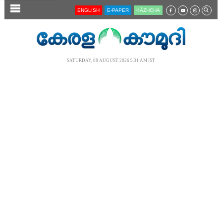
SECTIONS
ENGLISH
E-PAPER
KĀZHCHA
HOME
LATEST
SATURDAY, 08 AUGUST 2026 9.31 AM IST
AUDIO
NOTIFIED NEWS
POLL
KERALA
LOCAL
NEWS 360
CASE DIARY