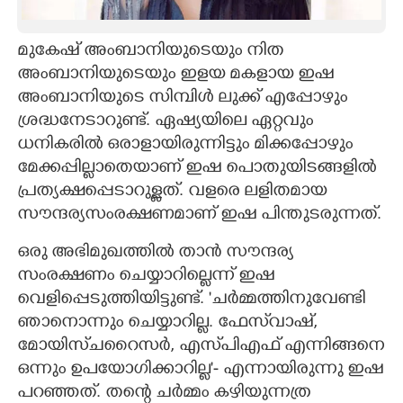
CARTOONS
മുകേഷ് അംബാനിയുടെയും നിത
അംബാനിയുടെയും ഇളയ മകളായ ഇഷ
LITERATURE
അംബാനിയുടെ സിമ്പിൾ ലുക്ക് എപ്പോഴും
ശ്രദ്ധനേടാറുണ്ട്. ഏഷ്യയിലെ ഏറ്റവും
ZOOM
ധനികരിൽ ഒരാളായിരുന്നിട്ടും മിക്കപ്പോഴും
മേക്കപ്പില്ലാതെയാണ് ഇഷ പൊതുയിടങ്ങളിൽ
CONTACT US
പ്രത്യക്ഷപ്പെടാറുള്ളത്. വളരെ ലളിതമായ
സൗന്ദര്യസംരക്ഷണമാണ് ഇഷ പിന്തുടരുന്നത്.
ഒരു അഭിമുഖത്തിൽ താൻ സൗന്ദര്യ
സംരക്ഷണം ചെയ്യാറില്ലെന്ന് ഇഷ
വെളിപ്പെടുത്തിയിട്ടുണ്ട്. 'ചർമ്മത്തിനുവേണ്ടി
ഞാനൊന്നും ചെയ്യാറില്ല. ഫേസ്‌വാഷ്,
മോയിസ്‌‌ചറൈസർ, എസ്‌പിഎഫ് എന്നിങ്ങനെ
ഒന്നും ഉപയോഗിക്കാറില്ല'- എന്നായിരുന്നു ഇഷ
പറഞ്ഞത്. തന്റെ ചർമ്മം കഴിയുന്നത്ര