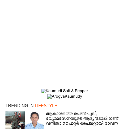
TRENDING IN
LIFESTYLE
ആകാശത്തെ പെൺപുലി;
വ്യോമസേനയുടെ ആദ്യ 'ടോപ്പ് ഗൺ'
വനിതാ ഫൈറ്റർ പൈലറ്റായി ഭാവന