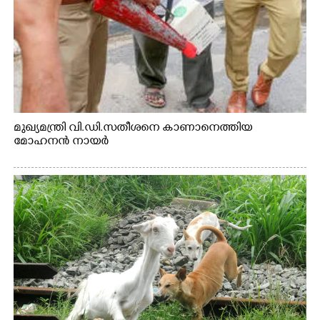
മുഖ്യമന്ത്രി വി.ഡി.സതീശനെ കാണാനെത്തിയ
മോഹനൻ നായർ