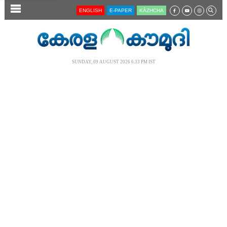
SECTIONS
ENGLISH
E-PAPER
KĀZHCHA
HOME
LATEST
SUNDAY, 09 AUGUST 2026 6.33 PM IST
AUDIO
NOTIFIED NEWS
POLL
KERALA
LOCAL
NEWS 360
CASE DIARY