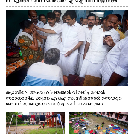
സ്കൂളിലെ ക്യാമ്പിലെത്തിയ എ.ഐ.സി.സി ജനറൽ
സെക്രട്ടറി കെ.സി വേണുഗോപാൽ എം.പി കുരുന്നിനെ
എടുത്ത് ലാളിച്ചപ്പോൾ. സഹകരണ-എക്സൈസ്
വകുപ്പ് മന്ത്രി എം. ലിജു, കൃഷിവകുപ്പ് മന്ത്രി ടി. സിദ്ദിഖ്,
റെജി ചെറിയാൻ എം. എൽ. എ എന്നിവർ സമീപം
ക്യാമ്പിലെ അംഗം വിഷമങ്ങൾ വിവരിച്ചപ്പോൾ
സമാധാനിപ്പിക്കുന്ന എ.ഐ.സി.സി ജനറൽ സെക്രട്ടറി
കെ.സി വേണുഗോപാൽ എം.പി. സഹകരണ-
എക്സൈസ് വകുപ്പ് മന്ത്രി എം. ലിജു, എന്നിവർ