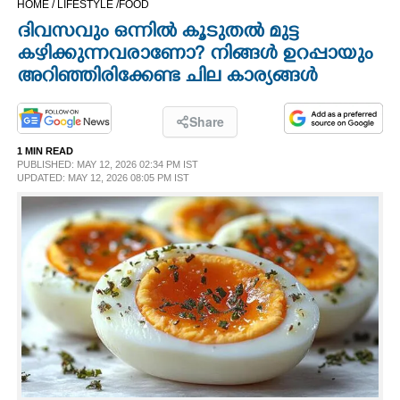
HOME /
LIFESTYLE /
FOOD
CINEMA
ദിവസവും ഒന്നിൽ കൂടുതൽ മുട്ട
കഴിക്കുന്നവരാണോ? നിങ്ങൾ​ ഉറപ്പായും
OPINION
അറിഞ്ഞിരിക്കേണ്ട ചില കാര്യങ്ങൾ
PHOTOS
Share
1 MIN READ
PUBLISHED: MAY 12, 2026 02:34 PM IST
LIFESTYLE
UPDATED: MAY 12, 2026 08:05 PM IST
SPIRITUAL
INFO+
ART
ASTRO