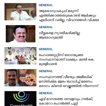
ചികിത്സയിൽ
GENERAL
'ആരോഗ്യവകുപ്പ് മരുന്ന്
എത്തിക്കാത്തതുകൊണ്ട് ആർക്കും
എലിപ്പനി വരില്ല, വിവാദങ്ങൾ വിഷയ
ദാരിദ്ര്യത്തിന്റെ ഭാഗം'
GENERAL
വീഴ്ചകളെ ന്യായീകരിക്കില്ല:
ആരോഗ്യമന്ത്രി
GENERAL
ഹെപ്പറ്റൈറ്റിസ് രോഗമുക്ത
സംസ്ഥാനമാണ് ലക്ഷ്യം: മന്ത്രി കെ.
മുരളീധരൻ
GENERAL
സംസ്ഥാനത്ത് വീണ്ടും അമീബിക്
മസ്‌തിഷ്‌ക ജ്വരം ബാധിച്ച് മരണം;
രോഗം കിണർ വെള്ളത്തിൽ നിന്നെന്ന്
സംശയം
GENERAL
ഏഴ് മാസത്തെ ശമ്പളവും നൽകി,
കോറോ ഹെൽത്ത് പൂട്ടി