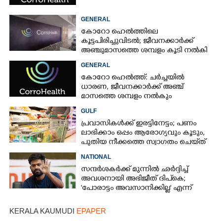
GENERAL
കോറോ ഹെൽത്തിലെ
കൂട്ടപിരിച്ചുവിടൽ; ജീവനക്കാർക്ക്
അഞ്ചുമാസത്തെ ശമ്പളം കൂടി നൽകി
GENERAL
കോറോ ഹെൽത്ത്: ചർച്ചയിൽ
ധാരണ, ജീവനക്കാർക്ക് അഞ്ച്
മാസത്തെ ശമ്പളം നൽകും
GULF
പ്രവാസികൾക്ക് ഇരട്ടിനേട്ടം; പണം
ലാഭിക്കാം ഒപ്പം ആരോഗ്യവും കൂടും,
പുതിയ നീക്കത്തെ സ്വാഗതം ചെയ്‌ത്
അബുദാബി
NATIONAL
സന്ദർശകർക്ക് മുന്നിൽ ഛർദ്ദിച്ച്
അവശനായി അഭിജീത് ദിപ്കെ;
'പോരാട്ടം അവസാനിക്കില്ല' എന്ന്
പ്രഖ്യാപനം
KERALA KAUMUDI
EPAPER