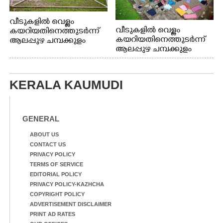
വീടുകളിൽ വെള്ളം
വീടുകളിൽ വെള്ളം
കയറിയതിനെത്തുടർന്ന്
കയറിയതിനെത്തുടർന്ന്
ആലപ്പുഴ ചമ്പക്കുളം
ആലപ്പുഴ ചമ്പക്കുളം
ഫാദർ തോമസ്
ഫാദർ തോമസ്
പോരൂക്കര സെൻട്രൽ
പോരൂക്കര സെൻട്രൽ
സ്കൂളിലെ ദുരിതാശ്വാസ
സ്കൂളിലെ ദുരിതാശ്വാസ
ക്യാമ്പിലെത്തിയവർ
KERALA KAUMUDI
ക്യാമ്പിലെത്തിയവർ മഴ
വസ്ത്രങ്ങൾ
മാറിനിന്ന ഇടവേളയിൽ
ഉണക്കാനിട്ടിരിക്കുന്ന
ക്യാമ്പ് പരിസരത്ത്
ഗോൾപോസ്റ്റിന് മുന്നിൽ
വസ്ത്രങ്ങൾ
ഫുട്ബോൾ കളികളിൽ
GENERAL
ഉണക്കാനിടുന്ന കാഴ്ച.
ഏർപ്പെട്ടിരിക്കുന്ന
കുട്ടികൾ
ABOUT US
CONTACT US
PRIVACY POLICY
TERMS OF SERVICE
EDITORIAL POLICY
PRIVACY POLICY-KAZHCHA
COPYRIGHT POLICY
ADVERTISEMENT DISCLAIMER
PRINT AD RATES