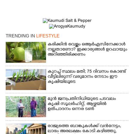
TRENDING IN
LIFESTYLE
കരിക്കിൻ വെള്ളം ഒആർഎസിനേക്കാൾ
നല്ലതാണോ? ഇക്കാര്യങ്ങൾ ഉറപ്പായും
അറിഞ്ഞിരിക്കണം
കുറച്ച് സ്ഥലം മതി; 75 ദിവസം കൊണ്ട്
വീട്ടിലിരുന്ന് വരുമാനം നേടാം ഈ
കൃഷിയിലൂടെ
മുൻ ജനപ്രതിനിധിയുടെ പടവലം
കൃഷി സൂപ്പർഹിറ്റ്,​ ആഴ്ചയിൽ
ഉത്പാദനം ഒന്നര ടൺ
രാജ്യത്തെ ബാങ്കുകൾക്ക് വൻനേട്ടം,​
ലാഭം അരലക്ഷം കോടി കഴിഞ്ഞു,​