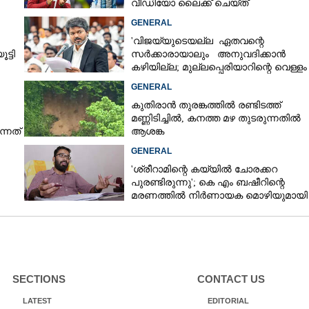
വീഡിയോ ലൈക്ക് ചെയ്ത്
റൊണാൾഡോ
GENERAL
'വിജയ്‌യുടെയല്ല ഏതവന്റെ
ട്ടി
സർക്കാരായാലും അനുവദിക്കാൻ
കഴിയില്ല; മുല്ലപ്പെരിയാറിന്റെ വെള്ളം
കൂട്ടുന്നത് മനസിൽ വച്ചാൽമതി'
GENERAL
കുതിരാൻ തുരങ്കത്തിൽ രണ്ടിടത്ത്
മണ്ണിടിച്ചിൽ, കനത്ത മഴ തുടരുന്നതിൽ
്നത്
ആശങ്ക
GENERAL
'ശ്രീറാമിന്റെ കയ്യിൽ ചോരക്കറ
പുരണ്ടിരുന്നു'; കെ എം ബഷീറിന്റെ
മരണത്തിൽ നിർണായക മൊഴിയുമായി
ദൃക്‌സാക്ഷി
SECTIONS
CONTACT US
LATEST
EDITORIAL