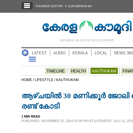
SECTIONS
FOUNDER EDITOR : K SUKUMARAN BA
HOME
LATEST
AUDIO
SATURDAY, 08 AUGUST 2026 12.23 PM IST
NOTIFIED NEWS
LATEST
AUDIO
KERALA
LOCAL
NEWS 360
POLL
KERALA
TIMELINE
HEALTH
KAUTHUKAM
FINA
HOME /
LIFESTYLE /
KAUTHUKAM
LOCAL
ആഴ്ചയിൽ 30 മണിക്കൂർ ജോലി ചെ
NEWS 360
രണ്ട് കോടി
1 MIN READ
CASE DIARY
PUBLISHED: NOVEMBER 22, 2024 02:58 PM IST
|
UPDATED: JULY 11, 2025