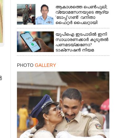
ആകാശത്തെ പെൺപുലി;
വ്യോമസേനയുടെ ആദ്യ
'ടോപ്പ് ഗൺ' വനിതാ
ഫൈറ്റർ പൈലറ്റായി
ഭാവന
യുപിഐ ഇടപാടിൽ ഇനി
സാധാരണക്കാർ കൂടുതൽ
പണമടയ്‌ക്കണോ?​
ടാക്‌സേഷൻ നിയമ
ഭേദഗതി വ്യക്തമാക്കി
കേന്ദ്രം
PHOTO
GALLERY
ൽ