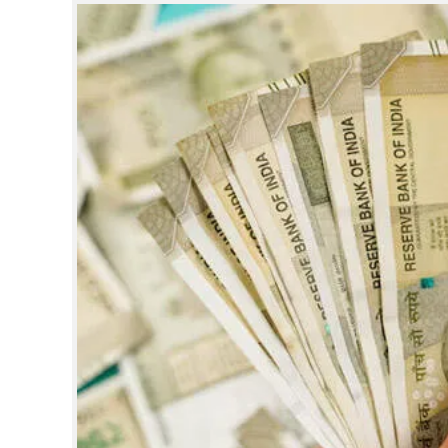
CINEMA
OPINION
PHOTOS
LIFESTYLE
SPIRITUAL
INFO+
ART
ASTRO