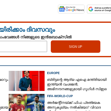
യിരിക്കാം ദിവസവും
 സംഭവങ്ങൾ നിങ്ങളുടെ ഇൻബോക്സിൽ
EUROPE
ഷോറൂം
ബ്രിട്ടന്റെ ആദ്യ എഐ മന്ത്രിയായി
ഇന്ത്യൻ വംശജൻ;
അഭിനന്ദനങ്ങളുമായി ഗൂഗിൾ സിഇഒ
FIFA-WORLD-CUP
അർജന്റീനയ്ക്ക് ഫിഫ പ്രത്യേക
്തമായ
അനുകൂല്യം നൽകിയോ? വിവാദ