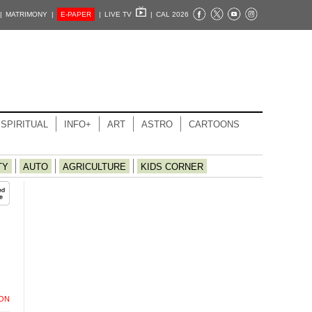
|
MATRIMONY |
E-PAPER
|
LIVE TV
|
CAL 2026
SPIRITUAL
INFO+
ART
ASTRO
CARTOONS
TY
AUTO
AGRICULTURE
KIDS CORNER
ION