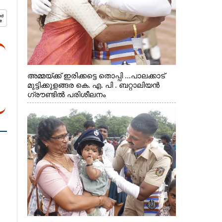
അമ്മയ്ക്ക് ഇരിക്കട്ടെ തൊപ്പി ...പാലക്കാട്
മുട്ടിക്കുളങ്ങര കെ. എ. പി . ബറ്റാലിയൻ
ഗ്രൗണ്ടിൽ പരിശീലനം