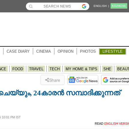
ENGLISH |
KĀZHCHA
CASE DIARY
CINEMA
OPINION
PHOTOS
LIFESTYLE
NCE
FOOD
TRAVEL
TECH
MY HOME & TIPS
SHE
BEAU
Share
യ്യും, 24കാരൻ സമ്പാദിക്കുന്നത്
 10:01 PM IST
READ
ENGLISH VERS