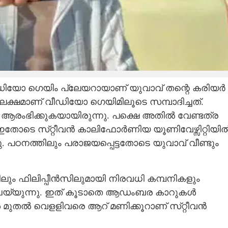
Share this link
Copy Link
. വീഡിയോ ഗെയിം പ്ലേയറായാണ് യുവാവ് തന്റെ കരിയർ
ണിക്കൂർ ജോലി ചെയ്യും,
ര ലക്ഷമാണ് വീഡിയോ ഗെയിമിലൂടെ സമ്പാദിച്ചത്.
ക്കുന്നത് രണ്ട് കോടി
ി ആരംഭിക്കുകയായിരുന്നു. പക്ഷെ അതിൽ വേണ്ടത്ര
. ഇതോടെ സ്​റ്റീവൻ കാലിഫോർണിയ യൂണിവേഴ്സി​റ്റിയി
ചു. പഠനത്തിലും പരാജയപ്പെട്ടതോടെ യുവാവ് വീണ്ടും
ടിലും ഫിലിപ്പീൻസിലുമായി നിരവധി കമ്പനികളും
ചെയ്യുന്നു. ഇത് കൂടാതെ ആഡംബര കാറുകൾ
ങ്കൾ മുതൽ വെളളിവരെ ആറ് മണിക്കൂറാണ് സ്​റ്റീവൻ