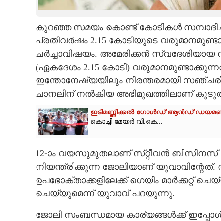
CARTOONS
കുറഞ്ഞ സമയം കൊണ്ട് കോടികൾ സമ്പാദിച്
പ്രതിവർഷം 2.15 കോടിയുടെ വരുമാനമുണ്
LITERATURE
ചർച്ചാവിഷയം. അമേരിക്കൻ സ്വദേശിയായ സ
(ഏകദേശം 2.15 കോടി) വരുമാനമുണ്ടാക്കുന്ന
ZOOM
ഇന്തോനേഷ്യയിലും നിരന്തരമായി സഞ്ചരിക്കാ
ചാനലിന് നൽകിയ അഭിമുഖത്തിലാണ് കൂടുതൽ വ
CONTACT US
ഇടിമണ്ണിക്കൽ ഗോൾഡ് ആൻഡ് ഡയമണ്ട്‌
കൊച്ചി മേയർ വി.കെ...
12-ാം വയസുമുതലാണ് സ്​റ്റീവൻ ബിസിനസ
നിയന്ത്രിക്കുന്ന ജോലിയാണ് യുവാവിന്റേത്. ത
ഉപഭോക്താക്കളിലേക്ക് ഗെയിം മാർക്ക​റ്റ
ചെയ്യുമെന്ന് യുവാവ് പറയുന്നു.
ജോലി സംബന്ധമായ കാര്യങ്ങൾക്ക് ഇപ്പോൾ