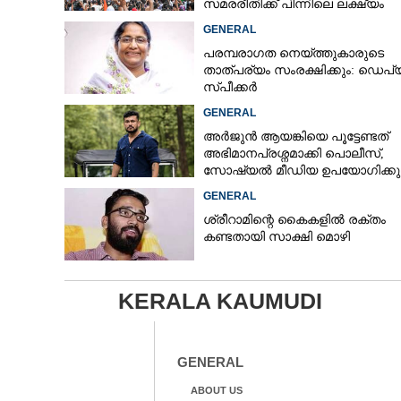
സമരരീതിക്ക് പിന്നിലെ ലക്ഷ്യം
ഒന്നുമാത്രം
GENERAL
പരമ്പരാഗത നെയ്ത്തുകാരുടെ
താത്പര്യം സംരക്ഷിക്കും: ഡെപ്യൂ
സ്പീക്കർ
GENERAL
അർജുൻ ആയങ്കിയെ പൂട്ടേണ്ടത്
അഭിമാനപ്രശ്നമാക്കി പൊലീസ്,
സാേഷ്യൽ മീഡിയ ഉപയോഗിക്കുന
മറ്റൊരാളെന്ന് സംശയം
GENERAL
ശ്രീറാമിന്റെ കൈകളിൽ രക്തം
കണ്ടതായി സാക്ഷി മൊഴി
KERALA KAUMUDI
GENERAL
ABOUT US