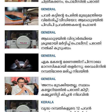
ചിത്രീകരണം, പൊലീസിൽ പരാതി
GENERAL
പവർ കട്ടിന്റെ പേരിൽ മുഖ്യമന്ത്രിയെ
വിമർശിച്ച് വീഡിയോ; ആലപ്പുഴയിൽ
പിഡിപി പ്രവർത്തകന്റെ ഫോൺ
പൊലീസ് പിടിച്ചെടുത്തു
GENERAL
ആലപ്പുഴയിൽ വിദ്യാർത്ഥിയെ
ക്രൂരമായി മർദ്ദിച്ച് പൊലീസ്; പരാതി
നൽകി കുടുംബം
GENERAL
ഏക മകന്റെ മരണത്തിന് പിന്നാലെ
മാനസികമായി തളർന്നു; വൈപ്പിനിൽ
ദമ്പതിമാരെ മരിച്ച നിലയിൽ
കണ്ടെത്തി
GENERAL
'അന്നം മുടക്കിയതല്ല, സ്ഥലം
കയ്യേറിയതിൽ പരാതി കിട്ടി';
കമ്മ്യൂണിറ്റി കിച്ചൻ നിലവിൽ
ആലപ്പുഴയിൽ മാത്രമെന്ന് മന്ത്രി
KERALA
വൃദ്ധ ദമ്പതികളുടെ 12 പവൻ