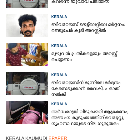
കവർന്ന യുവാവ് പിടിയിൽ
KERALA
ബീവറേജസ് ഔട്ട്‌ലെറ്റിലെ മർദ്ദനം:
രണ്ടുപേർ കൂടി അറസ്റ്റിൽ
KERALA
മുഴുവൻ പ്രതികളെയും അറസ്റ്റ്
ചെയ്യണം
KERALA
ബിവറേജസിന് മുന്നിലെ മർദ്ദനം:
കേസെടുക്കാൻ വൈകി, പരാതി
നൽകി
KERALA
അർദ്ധരാത്രി വീടുകയറി ആക്രമണം;
അഞ്ചംഗ കുടുംബത്തിന് വെട്ടേറ്റു,
ഗൃഹനാഥയുടെ നില ഗുരുതരം
KERALA KAUMUDI
EPAPER