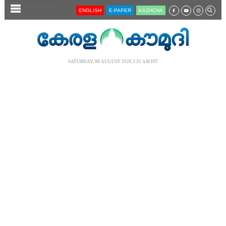
SECTIONS
ENGLISH
E-PAPER
KĀZHCHA
HOME
LATEST
SATURDAY, 08 AUGUST 2026 3.31 AM IST
AUDIO
NOTIFIED NEWS
POLL
KERALA
LOCAL
NEWS 360
CASE DIARY