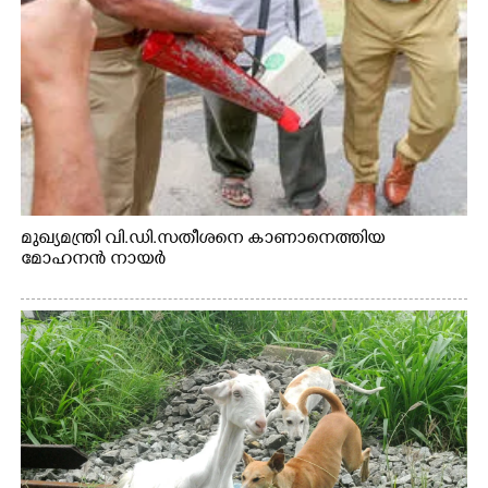
മുഖ്യമന്ത്രി വി.ഡി.സതീശനെ കാണാനെത്തിയ
മോഹനൻ നായർ