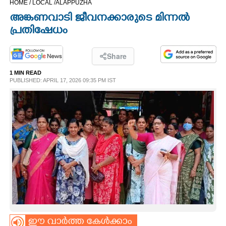
HOME /
LOCAL /
ALAPPUZHA
CINEMA
അങ്കണവാടി ജീവനക്കാരുടെ മിന്നൽ
പ്രതിഷേധം
OPINION
Share
PHOTOS
1 MIN READ
PUBLISHED: APRIL 17, 2026 09:35 PM IST
LIFESTYLE
SPIRITUAL
INFO+
ART
ASTRO
ഈ വാർത്ത കേൾക്കാം