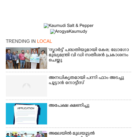
TRENDING IN
LOCAL
'സ്മാർട്ട്' പദ്ധതിയുമായി കേര; ലോഗോ
മുഖ്യമന്ത്രി വി ഡി സതീശൻ പ്രകാശനം
ചെയ്തു
അനധികൃതമായി പന്നി ഫാം അടച്ചു
പൂട്ടാൻ നോട്ടീസ്
അപേക്ഷ ക്ഷണിച്ചു
×
Share this link
അമലയിൽ മുലയൂട്ടൽ