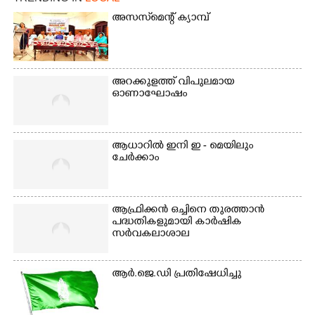
അസസ്‌മെന്റ് ക്യാമ്പ്
അറക്കുളത്ത് വിപുലമായ
ഓണാഘോഷം
ആധാറിൽ ഇനി ഇ - മെയിലും
ചേർക്കാം
ആഫ്രിക്കൻ ഒച്ചിനെ തുരത്താൻ
പദ്ധതികളുമായി കാർഷിക
സർവകലാശാല
ആർ.ജെ.ഡി പ്രതിഷേധിച്ചു