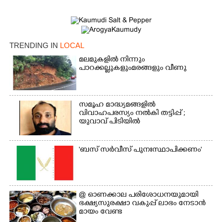
TRENDING IN
LOCAL
മലമുകളിൽ നിന്നും
പാറക്കല്ലുകളുംമരങ്ങളും വീണു
×
സമൂഹ മാദ്ധ്യമങ്ങളിൽ
Share this link
വിവാഹപരസ്യം നൽകി തട്ടിപ്പ് ;
യുവാവ് പിടിയിൽ
'ബസ് സർവീസ് പുനഃസ്ഥാപിക്കണം'
Copy Link
@​​​​​​​ ഓണക്കാല പരിശോധനയുമായി
ഭക്ഷ്യസുരക്ഷാ വകുപ്പ് ലാഭം നേടാൻ
മായം വേണ്ട