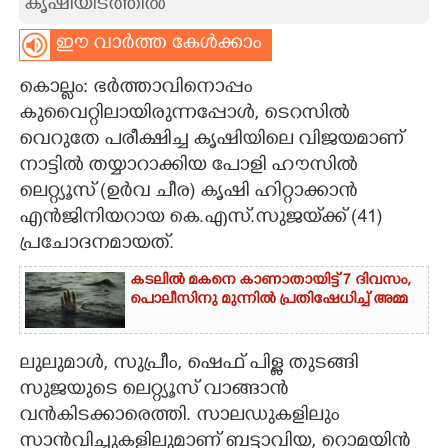
കൃഷിയിടത്തിൽ
CARTOONS
ഈ വാർത്ത കേൾക്കാം
കൊല്ലം: ഭർത്താവിനൊപ്പം
LITERATURE
കുവൈറ്റിലായിരുന്നപ്പോൾ, ടെറസിൽ
വെറുതേ പരീക്ഷിച്ച കൃഷിയിലെ വിജയമാണ്
ZOOM
നാട്ടിൽ തയ്യാറാക്കിയ പോളി ഹൗസിൽ
ലെറ്റ്യൂസ് (ഉർവ ചീര) കൃഷി ഹിറ്റാക്കാൻ
CONTACT US
എൻജിനിയറായ കെ.എസ്.സുജയ്‌ക്ക് (41)
പ്രചോദനമായത്.
കടലിൽ മകനെ കാണാതായിട്ട് 7 ദിവസം,
പൊലീസിനു മുന്നിൽ പ്രതിഷേധിച്ച് അമ്മ
ലുലുമാൾ, സുപ്രീം, ഷെഫ് പിള്ള തുടങ്ങി
സുജയുടെ ലെറ്റ്യൂസ് വാങ്ങാൻ
വൻകിടക്കാരെത്തി. സാലഡുകളിലും
സാൻവിച്ചുകളിലുമാണ് ബട്ടാവിയ, റൊമയിൻ