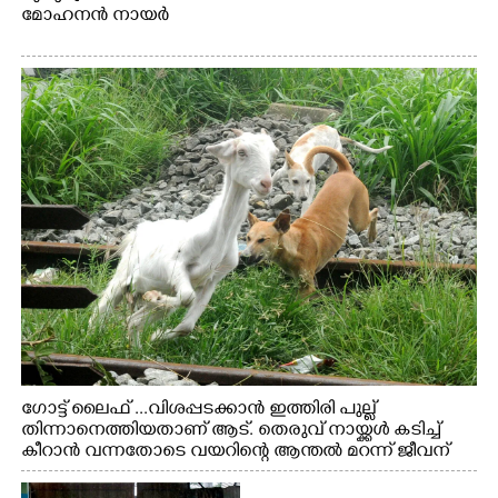
മോഹനൻ നായർ
ഗോട്ട് ലൈഫ് ...വിശപ്പടക്കാൻ ഇത്തിരി പുല്ല്
തിന്നാനെത്തിയതാണ് ആട്. തെരുവ് നായ്ക്കൾ കടിച്ച്
കീറാൻ വന്നതോടെ വയറിന്റെ ആന്തൽ മറന്ന് ജീവന്
വേണ്ടിയായി ഓട്ടം. എറണാകുളം വാത്തുരുത്തിയിൽ
നിന്നുള്ള കാഴ്ച