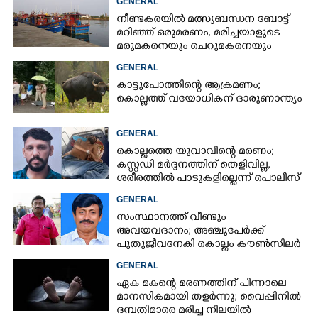
GENERAL
നീണ്ടകരയിൽ മത്സ്യബന്ധന ബോട്ട്
മറിഞ്ഞ്​ ഒരുമരണം,​ മരിച്ചയാളുടെ
മരുമകനെയും ചെറുമകനെയും
കാണാനില്ല
GENERAL
കാട്ടുപോത്തിന്റെ ആക്രമണം;
കൊല്ലത്ത് വയോധികന് ദാരുണാന്ത്യം
GENERAL
കൊല്ലത്തെ യുവാവിന്റെ മരണം;
കസ്റ്റഡി മർദ്ദനത്തിന് തെളിവില്ല,
ശരീരത്തിൽ പാടുകളില്ലെന്ന് പൊലീസ്
GENERAL
സംസ്ഥാനത്ത് വീണ്ടും
അവയവദാനം; അഞ്ചുപേർക്ക്
പുതുജീവനേകി കൊല്ലം കൗൺസിലർ
ബി അജിത് കുമാർ
GENERAL
ഏക മകന്റെ മരണത്തിന് പിന്നാലെ
മാനസികമായി തളർന്നു; വൈപ്പിനിൽ
ദമ്പതിമാരെ മരിച്ച നിലയിൽ