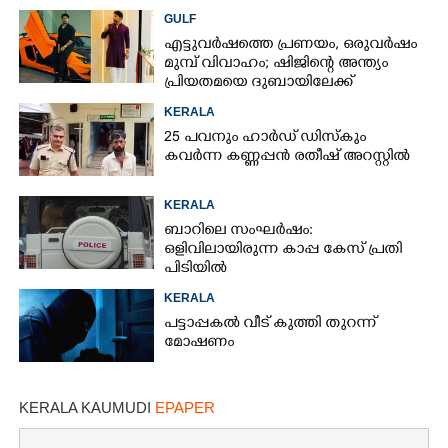
കണ്ടെത്തി
GULF
എട്ടുവർഷത്തെ പ്രണയം,​ ഒരുവർഷം
മുമ്പ് വിവാഹം; ഷിജിന്റെ അന്ത്യം
പ്രിയതമയെ ദുബായിലേക്ക്
കൊണ്ടുവരാനുള്ള ഒരുക്കത്തിനിടെ
KERALA
25 പവനും ഹാർഡ് ഡിസ്കും
കവർന്ന കണ്ണപ്പൻ രതീഷ് അറസ്റ്റിൽ
KERALA
ബാറിലെ സംഘർഷം:
ഒളിവിലായിരുന്ന കാപ്പ കേസ് പ്രതി
പിടിയിൽ
KERALA
പട്ടാപ്പകൽ വീട് കുത്തി തുറന്ന്
മോഷണം
KERALA KAUMUDI
EPAPER