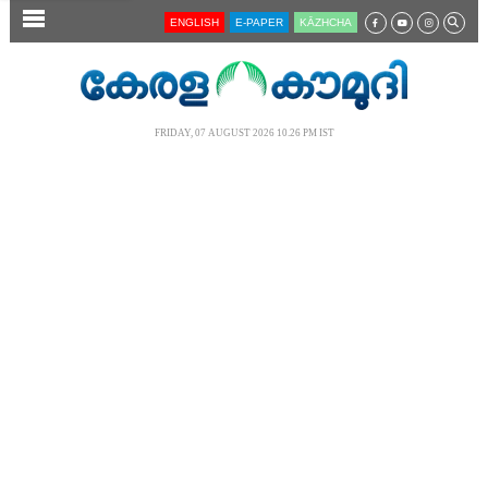
SECTIONS
ENGLISH
E-PAPER
KĀZHCHA
HOME
LATEST
FRIDAY, 07 AUGUST 2026 10.26 PM IST
AUDIO
NOTIFIED NEWS
POLL
KERALA
LOCAL
NEWS 360
CASE DIARY