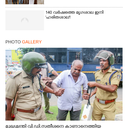
140 വർഷത്തെ മൃഗശാല ഇനി
'ഹരിതശാല'!
PHOTO
GALLERY
മുഖ്യമന്ത്രി വി.ഡി.സതീശനെ കാണാനെത്തിയ