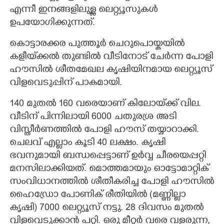
എന്നീ ഇനങ്ങളിലുള്ള ലെറ്റ്യൂസുകൾ
ഉപയോഗിക്കുന്നത്.
കൊട്ടാരക്കര പുത്തൂർ ചെറുപൊയ്കയിൽ
കളീയ്‌ക്കൽ തുണ്ടിൽ വീടിനോട് ചേർന്ന പോളി
ഹൗസിൽ ശീതമേഖല കൃഷിയിനമായ ലെറ്റ്യൂസ്
വിളവെടുപ്പിന് പാകമായി.
140 മുതൽ 160 വരെയാണ് കിലോയ്‌ക്ക് വില.
വീടിന് പിന്നിലായി 6000 ചതുരശ്ര അടി
വിസ്തീർണത്തിൽ പോളി ഹൗസ് തയ്യാറാക്കി.
ചെലവ് എല്ലാം കൂടി 40 ലക്ഷം. കൃഷി
ഭവനുമായി ബന്ധപ്പെട്ടാണ് ഉർവ്വ ചീരയെപ്പറ്റി
മനസിലാക്കിയത്. മൊത്തമായും ഓട്ടോമാറ്റിക്
സംവിധാനത്തിൽ ശീതീകരിച്ച പോളി ഹൗസിൽ
ഹൈഡ്രോ പോണിക് രീതിയിൽ (മണ്ണില്ലാ
കൃഷി) 7000 ലെറ്റ്യൂസ് നട്ടു. 28 ദിവസം മുതൽ
വിളവെടുക്കാൻ പറ്റി. ഒരു മീറ്റർ വരെ വളരുന്ന,