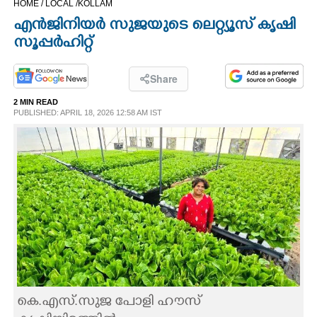
HOME /
LOCAL /
KOLLAM
CINEMA
എൻജിനിയർ സുജയുടെ ലെറ്റ്യൂസ് കൃഷി
സൂപ്പർഹിറ്റ്
OPINION
Share
PHOTOS
2 MIN READ
PUBLISHED: APRIL 18, 2026 12:58 AM IST
LIFESTYLE
SPIRITUAL
INFO+
ART
കെ.എസ്.സുജ പോളി ഹൗസ്
ASTRO