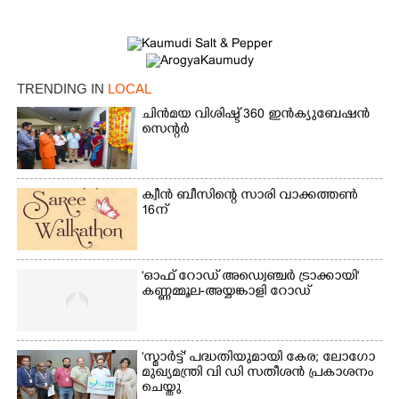
TRENDING IN
LOCAL
ചിൻമയ വിശിഷ്ട് 360 ഇൻക്യുബേഷൻ
സെന്റർ
ക്വീൻ ബീസിന്റെ സാരി വാക്കത്തൺ
16ന്
'ഓഫ് റോഡ് അഡ്വെഞ്ചർ ട്രാക്കായി'
കണ്ണമ്മൂല-അയ്യങ്കാളി റോഡ്
'സ്മാർട്ട്' പദ്ധതിയുമായി കേര; ലോഗോ
മുഖ്യമന്ത്രി വി ഡി സതീശൻ പ്രകാശനം
ചെയ്തു