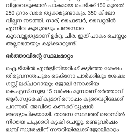
വിളവെടുക്കാൻ പാകമായ ചെടിക്ക് 150 മുതൽ
250 ഗ്രാം വരെ തൂക്കമുണ്ടാകും. 350 കിലോ
വില്പന നടത്തി. നാര്, ഫൈബർ, വൈറ്റമിൻ
എന്നിവ കൂടുതലും പഞ്ചസാര
കുറവുള്ളതുമാണ് ഉർവ്വ ചീര. ഇത് പാകം ചെയ്തും
അല്ലാതെയും കഴിക്കാറുണ്ട്.
ഭർത്താവിന്റെ സ്ഥലംമാറ്റം
ഐ.ടിയിൽ എൻജിനിയറിംഗ് കഴിഞ്ഞ ശേഷം
തിരുവനന്തപുരം ടെക്നോ പാർക്കിലും ശേഷം
ഗസ്റ്റ് ലക്ചററായും ജോലി നോക്കിയ
കെ.എസ്.സുജ 15 വർഷം മുമ്പാണ് ഭർത്താവ്
ആർ.സുരേഷ് കുമാറിനൊപ്പം കുവൈറ്റിലേക്ക്
പറന്നത്. അവിടെ കണക്ക് ട്യൂഷൻ
അദ്ധ്യാപികയായി. താമസ സ്ഥലത്ത് ടെറസിൽ
നിറയെ പച്ചക്കറി കൃഷി ചെയ്തു. രണ്ടുവർഷം
മുമ്പ് സുരേഷിന് സൗദിയിലേക്ക് ജോലിമാറ്റം