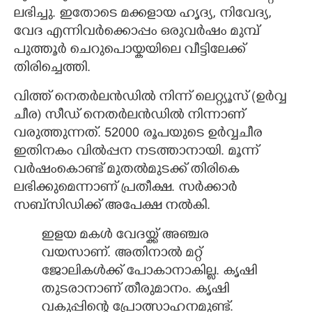
ലഭിച്ചു. ഇതോടെ മക്കളായ ഹൃദ്യ, നിവേദ്യ,
വേദ എന്നിവർക്കൊപ്പം ഒരുവർഷം മുമ്പ്
പുത്തൂർ ചെറുപൊയ്കയിലെ വീട്ടിലേക്ക്
തിരിച്ചെത്തി.
വിത്ത് നെതർലൻഡിൽ നിന്ന് ലെറ്റ്യൂസ് (ഉർവ്വ
ചീര) സീഡ് നെതർലൻഡിൽ നിന്നാണ്
വരുത്തുന്നത്. 52000 രൂപയുടെ ഉർവ്വചീര
ഇതിനകം വിൽപ്പന നടത്താനായി. മൂന്ന്
വർഷംകൊണ്ട് മുതൽമുടക്ക് തിരികെ
ലഭിക്കുമെന്നാണ് പ്രതീക്ഷ. സർക്കാർ
സബ്സിഡിക്ക് അപേക്ഷ നൽകി.
ഇളയ മകൾ വേദയ്ക്ക് അഞ്ചര
വയസാണ്. അതിനാൽ മറ്റ്
ജോലികൾക്ക് പോകാനാകില്ല. കൃഷി
തുടരാനാണ് തീരുമാനം. കൃഷി
വകുപ്പിന്റെ പ്രോത്സാഹനമുണ്ട്.