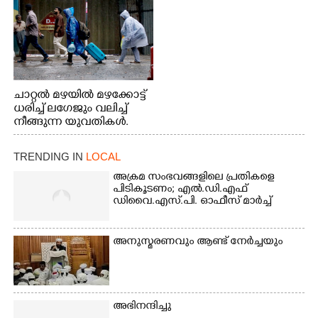
ചാറ്റൽ മഴയിൽ മഴക്കോട്ട്
ധരിച്ച് ലഗേജും വലിച്ച്
നീങ്ങുന്ന യുവതികൾ.
എറണാകുളം മേനകയിൽ
നിന്നുള്ള കാഴ്ച
TRENDING IN
LOCAL
അക്രമ സംഭവങ്ങളിലെ പ്രതികളെ
പിടികൂടണം; എൽ.ഡി.എഫ്
ഡിവൈ.എസ്.പി. ഓഫീസ് മാർച്ച്
അനുസ്മരണവും ആണ്ട് നേർച്ചയും
അഭിനന്ദിച്ചു