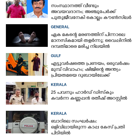
സംസ്ഥാനത്ത് വീണ്ടും
അവയവദാനം; അഞ്ചുപേർക്ക്
പുതുജീവനേകി കൊല്ലം കൗൺസിലർ
ബി അജിത് കുമാർ
GENERAL
ഏക മകന്റെ മരണത്തിന് പിന്നാലെ
മാനസികമായി തളർന്നു; വൈപ്പിനിൽ
ദമ്പതിമാരെ മരിച്ച നിലയിൽ
കണ്ടെത്തി
GULF
എട്ടുവർഷത്തെ പ്രണയം,​ ഒരുവർഷം
മുമ്പ് വിവാഹം; ഷിജിന്റെ അന്ത്യം
പ്രിയതമയെ ദുബായിലേക്ക്
കൊണ്ടുവരാനുള്ള ഒരുക്കത്തിനിടെ
KERALA
25 പവനും ഹാർഡ് ഡിസ്കും
കവർന്ന കണ്ണപ്പൻ രതീഷ് അറസ്റ്റിൽ
KERALA
ബാറിലെ സംഘർഷം:
ഒളിവിലായിരുന്ന കാപ്പ കേസ് പ്രതി
പിടിയിൽ