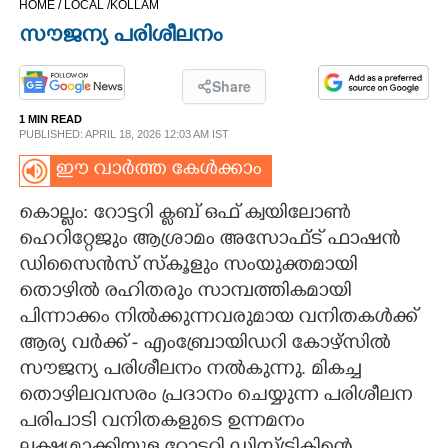
HOME /
LOCAL /
KOLLAM
CINEMA
സൗജന്യ പരിശീലനം
OPINION
Share
1 MIN READ
PHOTOS
PUBLISHED: APRIL 18, 2026 12:03 AM IST
ഈ വാർത്ത കേൾക്കാം
LIFESTYLE
കൊല്ലം: റോട്ടറി ക്ലബ്‌ ഒഫ് ക്വയിലോൺ
ഹെറിറ്റേജും ആശ്രാമം അസോഫ്ട് ഫാഷൻ
SPIRITUAL
ഡിസൈൻസ് സ്കൂളും സംയുക്തമായി
തൊഴിൽ രഹിതരും സാമ്പത്തികമായി
INFO+
പിന്നാക്കം നിൽക്കുന്നവരുമായ വനിതകൾക്ക്
ആര്യ വർക്ക് - എംബ്രോയിഡറി കോഴ്സിൽ
ART
സൗജന്യ പരിശീലനം നൽകുന്നു. മികച്ച
തൊഴിലവസരം പ്രദാനം ചെയ്യുന്ന പരിശീലന
പരിപാടി വനിതകളുടെ ഉന്നമനം
ASTRO