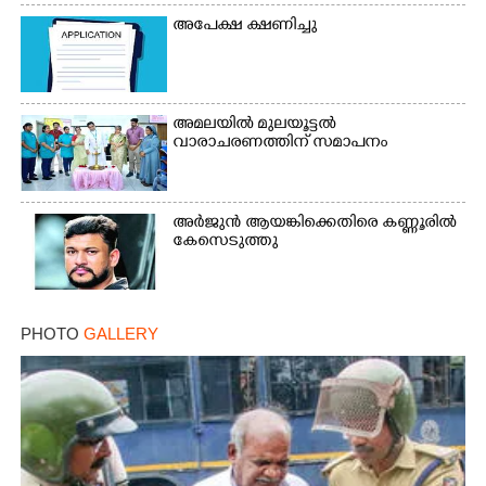
അപേക്ഷ ക്ഷണിച്ചു
അമലയിൽ മുലയൂട്ടൽ
വാരാചരണത്തിന് സമാപനം
അർജുൻ ആയങ്കിക്കെതിരെ കണ്ണൂരിൽ
കേസെടുത്തു
×
Share this link
PHOTO
GALLERY
Copy Link