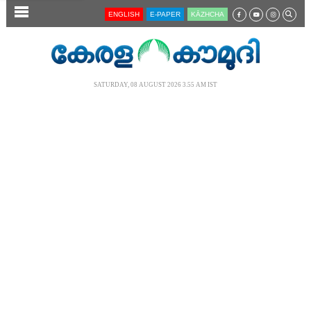
SECTIONS
ENGLISH
E-PAPER
KĀZHCHA
HOME
LATEST
SATURDAY, 08 AUGUST 2026 3.55 AM IST
AUDIO
NOTIFIED NEWS
POLL
KERALA
LOCAL
NEWS 360
CASE DIARY