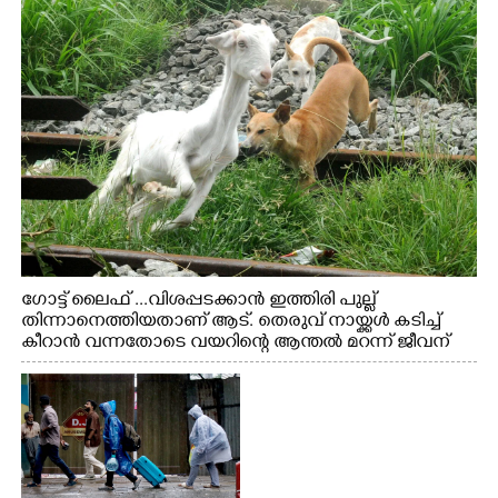
ഗോട്ട് ലൈഫ് ...വിശപ്പടക്കാൻ ഇത്തിരി പുല്ല്
തിന്നാനെത്തിയതാണ് ആട്. തെരുവ് നായ്ക്കൾ കടിച്ച്
കീറാൻ വന്നതോടെ വയറിന്റെ ആന്തൽ മറന്ന് ജീവന്
വേണ്ടിയായി ഓട്ടം. എറണാകുളം വാത്തുരുത്തിയിൽ
നിന്നുള്ള കാഴ്ച