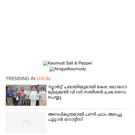
TRENDING IN
LOCAL
'സ്മാർട്ട്' പദ്ധതിയുമായി കേര; ലോഗോ
മുഖ്യമന്ത്രി വി ഡി സതീശൻ പ്രകാശനം
ചെയ്തു
അനധികൃതമായി പന്നി ഫാം അടച്ചു
പൂട്ടാൻ നോട്ടീസ്