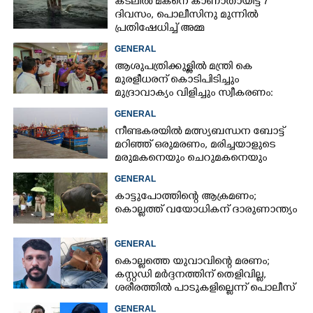
കടലിൽ മകനെ കാണാതായിട്ട് 7
ദിവസം, പൊലീസിനു മുന്നിൽ
പ്രതിഷേധിച്ച് അമ്മ
GENERAL
ആശുപത്രിക്കുള്ളിൽ മന്ത്രി കെ
മുരളീധരന് കൊടിപിടിച്ചും
മുദ്രാവാക്യം വിളിച്ചും സ്വീകരണം:
പിന്നാലെ വ്യാപകവിമർശനം
GENERAL
നീണ്ടകരയിൽ മത്സ്യബന്ധന ബോട്ട്
മറിഞ്ഞ്​ ഒരുമരണം,​ മരിച്ചയാളുടെ
മരുമകനെയും ചെറുമകനെയും
കാണാനില്ല
GENERAL
കാട്ടുപോത്തിന്റെ ആക്രമണം;
കൊല്ലത്ത് വയോധികന് ദാരുണാന്ത്യം
GENERAL
കൊല്ലത്തെ യുവാവിന്റെ മരണം;
കസ്റ്റഡി മർദ്ദനത്തിന് തെളിവില്ല,
ശരീരത്തിൽ പാടുകളില്ലെന്ന് പൊലീസ്
GENERAL