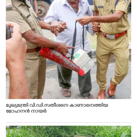
മുഖ്യമന്ത്രി വി.ഡി.സതീശനെ കാണാനെത്തിയ
മോഹനൻ നായർ