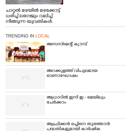
ചാറ്റൽ മഴയിൽ മഴക്കോട്ട്
ധരിച്ച് ലഗേജും വലിച്ച്
നീങ്ങുന്ന യുവതികൾ.
എറണാകുളം മേനകയിൽ
നിന്നുള്ള കാഴ്ച
TRENDING IN
LOCAL
അസസ്‌മെന്റ് ക്യാമ്പ്
അറക്കുളത്ത് വിപുലമായ
ഓണാഘോഷം
ആധാറിൽ ഇനി ഇ - മെയിലും
ചേർക്കാം
ആഫ്രിക്കൻ ഒച്ചിനെ തുരത്താൻ
പദ്ധതികളുമായി കാർഷിക