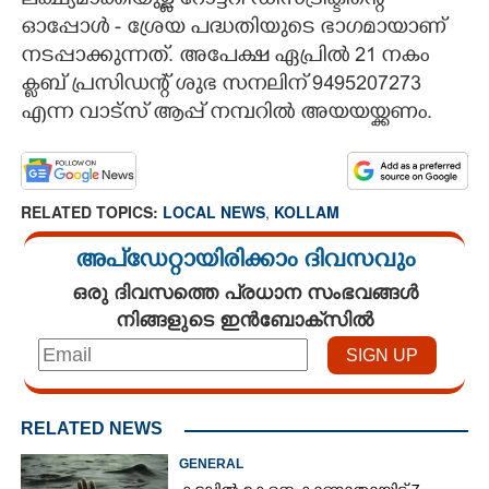
ലക്ഷ്യമാക്കിയുള്ള റോട്ടറി ഡിസ്ട്രിക്ടിന്റെ
ഓപ്പോൾ - ശ്രേയ പദ്ധതിയുടെ ഭാഗമായാണ്
CARTOONS
നടപ്പാക്കുന്നത്. അപേക്ഷ ഏപ്രിൽ 21 നകം
ക്ലബ്‌ പ്രസിഡന്റ്‌ ശുഭ സനലിന് 9495207273
LITERATURE
എന്ന വാട്സ് ആപ്പ് നമ്പറിൽ അയയയ്ക്കണം.
ZOOM
RELATED TOPICS:
LOCAL NEWS
,
KOLLAM
CONTACT US
അപ്ഡേറ്റായിരിക്കാം ദിവസവും
ഒരു ദിവസത്തെ പ്രധാന സംഭവങ്ങൾ
നിങ്ങളുടെ ഇൻബോക്സിൽ
RELATED NEWS
GENERAL