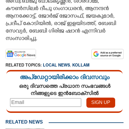
അഡ്വ.ബിജു ബാലകൃഷ്ണൻ, ശാരദാമ്മ,
കൗൺസിലർ ദീപു ഗംഗാധരൻ, ആനന്ദൻ
ആനക്കോട്ട്, ജോർജ് ജോസഫ്, ജയകുമാർ,
പ്രദീപ് കോടിയിൽ, രാജ് ഇളയിടത്ത്, ബേബി
സേവ്യർ, ബേബി ഗിരിജ ഷാൻ എന്നിവർ
സംസാരിച്ചു.
RELATED TOPICS:
LOCAL NEWS
,
KOLLAM
അപ്ഡേറ്റായിരിക്കാം ദിവസവും
ഒരു ദിവസത്തെ പ്രധാന സംഭവങ്ങൾ
നിങ്ങളുടെ ഇൻബോക്സിൽ
RELATED NEWS