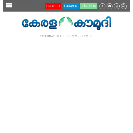
SECTIONS
ENGLISH
E-PAPER
KĀZHCHA
HOME
LATEST
SATURDAY, 08 AUGUST 2026 3.37 AM IST
AUDIO
NOTIFIED NEWS
POLL
KERALA
LOCAL
NEWS 360
CASE DIARY