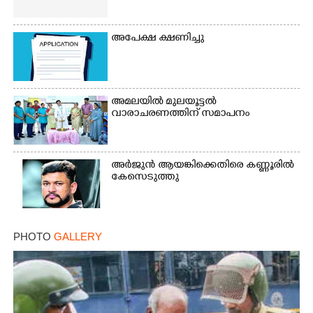
അപേക്ഷ ക്ഷണിച്ചു
Copy Link
അമലയിൽ മുലയൂട്ടൽ
വാരാചരണത്തിന് സമാപനം
അർജുൻ ആയങ്കിക്കെതിരെ കണ്ണൂരിൽ
കേസെടുത്തു
PHOTO
GALLERY