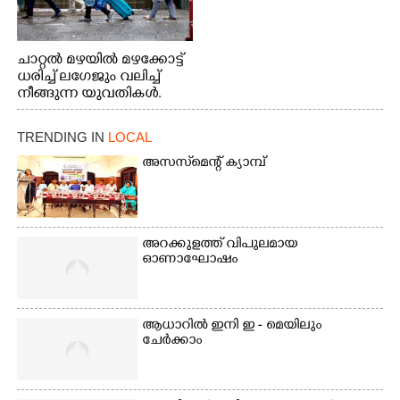
ചാറ്റൽ മഴയിൽ മഴക്കോട്ട്
ധരിച്ച് ലഗേജും വലിച്ച്
നീങ്ങുന്ന യുവതികൾ.
എറണാകുളം മേനകയിൽ
നിന്നുള്ള കാഴ്ച
TRENDING IN
LOCAL
അസസ്‌മെന്റ് ക്യാമ്പ്
അറക്കുളത്ത് വിപുലമായ
ഓണാഘോഷം
ആധാറിൽ ഇനി ഇ - മെയിലും
ചേർക്കാം