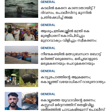
GENERAL
കടലിൽ മകനെ കാണാതായിട്ട് 7
ദിവസം, പൊലീസിനു മുന്നിൽ
പ്രതിഷേധിച്ച് അമ്മ
GENERAL
ആശുപത്രിക്കുള്ളിൽ മന്ത്രി കെ
മുരളീധരന് കൊടിപിടിച്ചും
മുദ്രാവാക്യം വിളിച്ചും സ്വീകരണം:
പിന്നാലെ വ്യാപകവിമർശനം
GENERAL
നീണ്ടകരയിൽ മത്സ്യബന്ധന ബോട്ട്
മറിഞ്ഞ്​ ഒരുമരണം,​ മരിച്ചയാളുടെ
മരുമകനെയും ചെറുമകനെയും
കാണാനില്ല
GENERAL
കാട്ടുപോത്തിന്റെ ആക്രമണം;
കൊല്ലത്ത് വയോധികന് ദാരുണാന്ത്യം
GENERAL
കൊല്ലത്തെ യുവാവിന്റെ മരണം;
കസ്റ്റഡി മർദ്ദനത്തിന് തെളിവില്ല,
ശരീരത്തിൽ പാടുകളില്ലെന്ന് പൊലീസ്