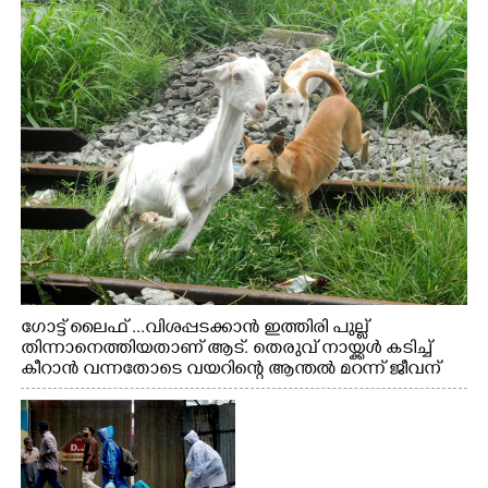
ഗോട്ട് ലൈഫ് ...വിശപ്പടക്കാൻ ഇത്തിരി പുല്ല്
തിന്നാനെത്തിയതാണ് ആട്. തെരുവ് നായ്ക്കൾ കടിച്ച്
കീറാൻ വന്നതോടെ വയറിന്റെ ആന്തൽ മറന്ന് ജീവന്
വേണ്ടിയായി ഓട്ടം. എറണാകുളം വാത്തുരുത്തിയിൽ
നിന്നുള്ള കാഴ്ച