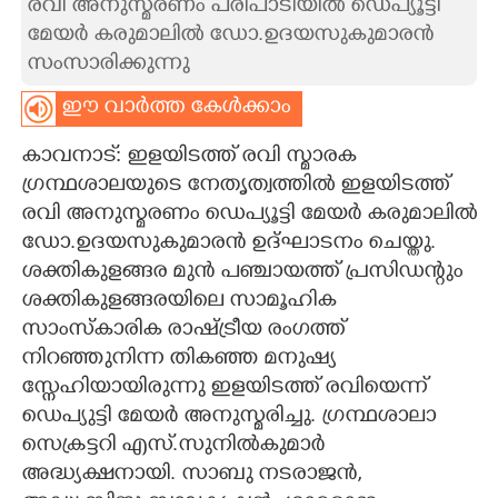
രവി അനുസ്മരണം പരിപാടിയിൽ ഡെപ്യൂട്ടി
മേയർ കരുമാലിൽ ഡോ.ഉദയസുകുമാരൻ
CARTOONS
സംസാരിക്കുന്നു
LITERATURE
ഈ വാർത്ത കേൾക്കാം
കാവനാട്: ഇളയിടത്ത് രവി സ്മാരക
ZOOM
ഗ്രന്ഥശാലയുടെ നേതൃത്വത്തിൽ ഇളയിടത്ത്
രവി അനുസ്മരണം ഡെപ്യൂട്ടി മേയർ
കരുമാലിൽ
CONTACT US
ഡോ.ഉദയസുകുമാരൻ ഉദ്ഘാടനം ചെയ്തു.
ശക്തികുളങ്ങര മുൻ പഞ്ചായത്ത് പ്രസിഡന്റും
ശക്തികുളങ്ങരയിലെ സാമൂഹിക
സാംസ്കാരിക രാഷ്ട്രീയ രംഗത്ത്
നിറഞ്ഞുനിന്ന തികഞ്ഞ മനുഷ്യ
സ്നേഹിയായിരുന്നു ഇളയിടത്ത് രവിയെന്ന്
ഡെപ്യുട്ടി മേയർ അനുസ്മരിച്ചു. ഗ്രന്ഥശാലാ
സെക്രട്ടറി എസ്.സുനിൽകുമാർ
അദ്ധ്യക്ഷനായി. സാബു നടരാജൻ,