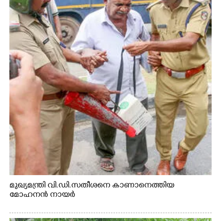
മുഖ്യമന്ത്രി വി.ഡി.സതീശനെ കാണാനെത്തിയ
മോഹനൻ നായർ