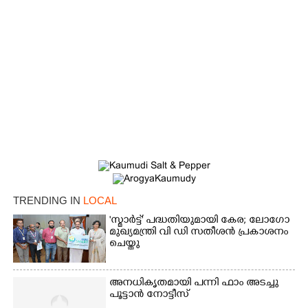
TRENDING IN
LOCAL
'സ്മാർട്ട്' പദ്ധതിയുമായി കേര; ലോഗോ
മുഖ്യമന്ത്രി വി ഡി സതീശൻ പ്രകാശനം
ചെയ്തു
അനധികൃതമായി പന്നി ഫാം അടച്ചു
×
പൂട്ടാൻ നോട്ടീസ്
Share this link