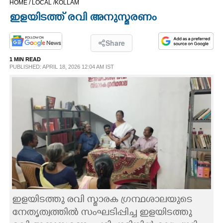
HOME /
LOCAL /
KOLLAM
CINEMA
ഇളയിടത്ത് രവി അനുസ്മരണം
OPINION
Share
1 MIN READ
PHOTOS
PUBLISHED: APRIL 18, 2026 12:04 AM IST
LIFESTYLE
SPIRITUAL
INFO+
ART
ഇളയിടത്തു രവി സ്മാരക ഗ്രന്ഥശാലയുടെ
ASTRO
നേതൃത്വത്തിൽ സംഘടിപ്പിച്ച ഇളയിടത്തു