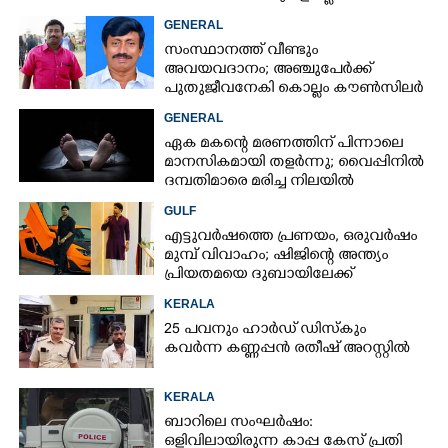
GENERAL
സംസ്ഥാനത്ത് വീണ്ടും
അവയവദാനം; അഞ്ചുപേർക്ക്
പുതുജീവനേകി കൊല്ലം കൗൺസിലർ
ബി അജിത് കുമാർ
GENERAL
ഏക മകന്റെ മരണത്തിന് പിന്നാലെ
മാനസികമായി തളർന്നു; വൈപ്പിനിൽ
ദമ്പതിമാരെ മരിച്ച നിലയിൽ
കണ്ടെത്തി
GULF
എട്ടുവർഷത്തെ പ്രണയം,​ ഒരുവർഷം
മുമ്പ് വിവാഹം; ഷിജിന്റെ അന്ത്യം
പ്രിയതമയെ ദുബായിലേക്ക്
കൊണ്ടുവരാനുള്ള ഒരുക്കത്തിനിടെ
KERALA
25 പവനും ഹാർഡ് ഡിസ്കും
കവർന്ന കണ്ണപ്പൻ രതീഷ് അറസ്റ്റിൽ
KERALA
ബാറിലെ സംഘർഷം:
ഒളിവിലായിരുന്ന കാപ്പ കേസ് പ്രതി