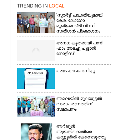
TRENDING IN
LOCAL
'സ്മാർട്ട്' പദ്ധതിയുമായി
കേര; ലോഗോ
മുഖ്യമന്ത്രി വി ഡി
സതീശൻ പ്രകാശനം
ചെയ്തു
അനധികൃതമായി പന്നി
ഫാം അടച്ചു പൂട്ടാൻ
നോട്ടീസ്
അപേക്ഷ ക്ഷണിച്ചു
×
അമലയിൽ മുലയൂട്ടൽ
വാരാചരണത്തിന്
സമാപനം
അർജുൻ
ആയങ്കിക്കെതിരെ
കണ്ണൂരിൽ കേസെടുത്തു