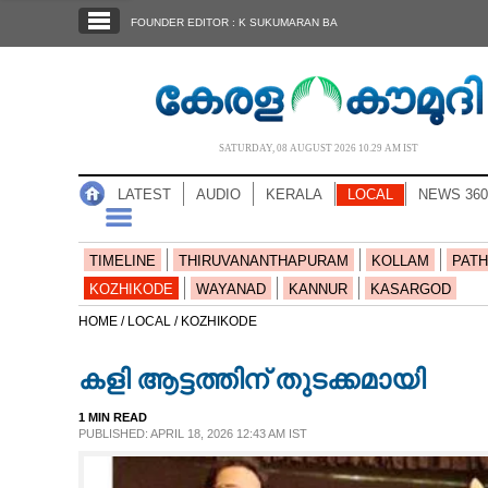
SECTIONS
FOUNDER EDITOR : K SUKUMARAN BA
HOME
LATEST
AUDIO
SATURDAY, 08 AUGUST 2026 10.29 AM IST
NOTIFIED NEWS
LATEST
AUDIO
KERALA
LOCAL
NEWS 360
POLL
KERALA
TIMELINE
THIRUVANANTHAPURAM
KOLLAM
PATH
KOZHIKODE
WAYANAD
KANNUR
KASARGOD
LOCAL
HOME /
LOCAL /
KOZHIKODE
കളി ആട്ടത്തിന് തുടക്കമായി
NEWS 360
1 MIN READ
PUBLISHED: APRIL 18, 2026 12:43 AM IST
CASE DIARY