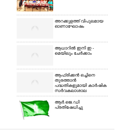
അറക്കുളത്ത് വിപുലമായ
ഓണാഘോഷം
ആധാറിൽ ഇനി ഇ -
മെയിലും ചേർക്കാം
ആഫ്രിക്കൻ ഒച്ചിനെ
തുരത്താൻ
പദ്ധതികളുമായി കാർഷിക
സർവകലാശാല
ആർ.ജെ.ഡി
പ്രതിഷേധിച്ചു