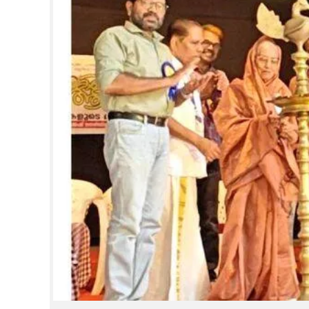
CINEMA
OPINION
PHOTOS
LIFESTYLE
SPIRITUAL
INFO+
ART
ASTRO