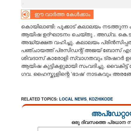
.
CARTOONS
ഈ വാർത്ത കേൾക്കാം
കൊയിലാണ്ടി: പൂക്കാട് കലാലയം നടത്തുന്ന 
LITERATURE
ആയിഷ ഉദ്ഘാടനo ചെയ്തു . അഡ്വ. കെ.ടി
അദ്ധ്യക്ഷത വഹിച്ചു. കലാലയം പ്രിൻസിപ്
ZOOM
പഞ്ചായത്ത് പ്രസിഡന്റ് അജയ് ബോസ് എന്
ശിവദാസ് കാരോളി സ്വാഗതവും ട്രഷറർ ഉണ്ണി
CONTACT US
ആയിഷ കുട്ടികളുമായി സംവദിച്ചു. വൈകിട്ട് വ
ഗവ. ഹൈസ്കൂളിന്റെ 'ഭാഷ' നാടകവും അരങ്ങേ
RELATED TOPICS:
LOCAL NEWS
,
KOZHIKODE
അപ്ഡേറ്റാ
ഒരു ദിവസത്തെ പ്രധാന