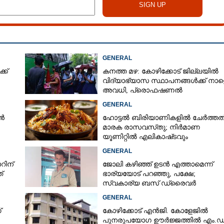
GENERAL
്ക്
കനത്ത മഴ: കോഴിക്കോട് ജില്ലയിൽ
വിദ്യാഭ്യാസ സ്ഥാപനങ്ങൾക്ക് നാള
അവധി,​ പ്രൊഫഷണൽ
കോളേജുകൾക്ക് ബാധകമല്ല
GENERAL
ൻ
ഹോട്ടൽ ബിരിയാണികളിൽ ചേർത്തത
മാരക രാസവസ്‌തു; നിർമാണ
യൂണിറ്റിൽ എലികാഷ്‌ടവും
കുപ്പിച്ചില്ലും
GENERAL
റിന്
ജോലി കഴിഞ്ഞ് ഉടൻ എത്താമെന്ന്
്
ഭാര്യയോട് പറഞ്ഞു, പക്ഷേ;
സ്വകാര്യ ബസ് ഡ്രൈവ‌ർ
ബസിനുള്ളിൽ തൂങ്ങിമരിച്ച നിലയിൽ
GENERAL
്
കോഴിക്കോട് എൻജി. കോളേജിൽ
പുനരുപയോഗ ഊർജ്ജത്തിൽ എം.ഡ