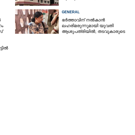
GENERAL
ൾ
ഭർത്താവിന് നൽകാൻ
നം
ലഹരിമരുന്നുമായി യുവതി
സ്
ആശുപത്രിയിൽ; തടവുകാരുടെ
കയ്യിൽ കൊടുത്തുവിടാൻ പദ്ധതി
്ടിൽ
Share this link
Copy Link