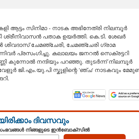
കളി ആട്ടം സിനിമാ - നാടക അഭിനേത്രി നിലമ്പൂർ
 ശ്രീനിവാസൻ പതാക ഉയർത്തി. കെ.ടി. ശേഖർ
പൽ ശിവദാസ് ചേമഞ്ചേരി, ചേമഞ്ചേരി ഗ്രാമ
നിവർ പ്രസംഗിച്ചു. കലാലയം ജനറൽ സെക്രട്ടറി
 കുന്നോൽ നന്ദിയും പറഞ്ഞു. തുടർന്ന് നിലമ്പൂർ
േളൂർ ജി.എം.യു.പി സ്കൂളിന്റെ 'ഞ്ച' നാടകവും മേമുണ
റി.
യിരിക്കാം ദിവസവും
 സംഭവങ്ങൾ നിങ്ങളുടെ ഇൻബോക്സിൽ