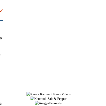
െ
്
ി