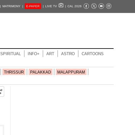
|
MATRIMONY |
E-PAPER
|
LIVE TV
|
CAL 2026
SPIRITUAL
INFO+
ART
ASTRO
CARTOONS
THRISSUR
PALAKKAD
MALAPPURAM