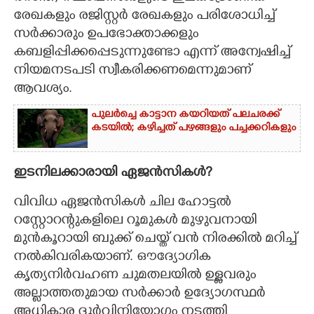
രേഖകളും രജിസ്റ്റർ രേഖകളും പരിശോധിച്ച്
സർക്കാരും ഉപഭോക്താക്കളും
കബളിപ്പിക്കപ്പെടുന്നുണ്ടോ എന്ന് അന്വേഷിച്ച്
നിയമനടപടി സ്വീകരിക്കണമെന്നുമാണ്
ആവശ്യം.
പുലർച്ചെ കാട്ടാന കയറിയത് പലചരക്ക്
കടയിൽ; കഴിച്ചത് പഴങ്ങളും പച്ചക്കറികളും
ഇടനിലക്കാരായി ഏജൻസികൾ?
വിവിധ ഏജൻസികൾ ചില ഹോട്ടൽ
റസ്റ്റോറന്റുകളിലെ റൂമുകൾ മുഴുവനായി
മുൻകൂറായി ബുക്ക് ചെയ്ത് വൻ നിരക്കിൽ മറിച്ച്
നൽകിവരികയാണ്. ഔദ്യോഗിക
കൃത്യനിർവഹണ ചുമതലയിൽ ഉള്ളവരും
അല്ലാത്തതുമായ സർക്കാർ ഉദ്യോഗസ്ഥർ
അധികാര ദുർവിനിയോഗം നടത്തി