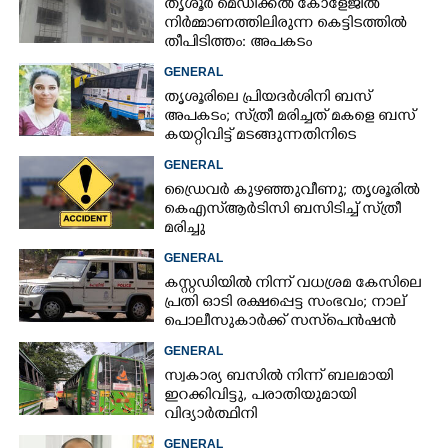
തൃശൂർ മെഡിക്കൽ കോളേജിൽ
നിർമ്മാണത്തിലിരുന്ന കെട്ടിടത്തിൽ
തീപിടിത്തം: അപകടം
മൂന്നാംനിലയിൽ
GENERAL
തൃശൂരിലെ പ്രിയദർശിനി ബസ്
അപകടം; സ്‌ത്രീ മരിച്ചത് മകളെ ബസ്
കയറ്റിവിട്ട് മടങ്ങുന്നതിനിടെ
GENERAL
ഡ്രൈവർ കുഴഞ്ഞുവീണു; തൃശൂരിൽ
കെഎസ്‌ആർടിസി ബസിടിച്ച് സ്‌ത്രീ
മരിച്ചു
GENERAL
കസ്റ്റഡിയിൽ നിന്ന് വധശ്രമ കേസിലെ
പ്രതി ഓടി രക്ഷപ്പെട്ട സംഭവം; നാല്
പൊലീസുകാർക്ക് സസ്‌പെൻഷൻ
GENERAL
സ്വകാര്യ ബസിൽ നിന്ന് ബലമായി
ഇറക്കിവിട്ടു, പരാതിയുമായി
വിദ്യാർത്ഥിനി
GENERAL