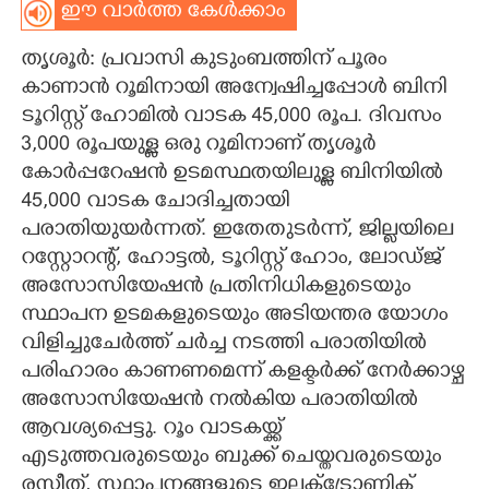
ഈ വാർത്ത കേൾക്കാം
CARTOONS
തൃശൂർ: പ്രവാസി കുടുംബത്തിന് പൂരം
കാണാൻ റൂമിനായി അന്വേഷിച്ചപ്പോൾ ബിനി
LITERATURE
ടൂറിസ്റ്റ് ഹോമിൽ വാടക 45,000 രൂപ. ദിവസം
3,000 രൂപയുള്ള ഒരു റൂമിനാണ് തൃശൂർ
ZOOM
കോർപ്പറേഷൻ ഉടമസ്ഥതയിലുള്ള ബിനിയിൽ
45,000 വാടക ചോദിച്ചതായി
പരാതിയുയർന്നത്. ഇതേതുടർന്ന്, ജില്ലയിലെ
CONTACT US
റസ്റ്റോറന്റ്, ഹോട്ടൽ, ടൂറിസ്റ്റ് ഹോം, ലോഡ്ജ്
അസോസിയേഷൻ പ്രതിനിധികളുടെയും
സ്ഥാപന ഉടമകളുടെയും അടിയന്തര യോഗം
വിളിച്ചുചേർത്ത് ചർച്ച നടത്തി പരാതിയിൽ
പരിഹാരം കാണണമെന്ന് കളക്ടർക്ക് നേർക്കാഴ്ച
അസോസിയേഷൻ നൽകിയ പരാതിയിൽ
ആവശ്യപ്പെട്ടു. റൂം വാടകയ്ക്ക്
എടുത്തവരുടെയും ബുക്ക് ചെയ്തവരുടെയും
രസീത്, സ്ഥാപനങ്ങളുടെ ഇലക്ട്രോണിക്