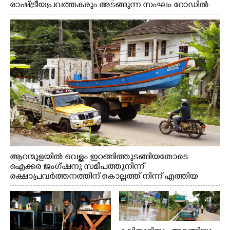
രാഷ്ട്രീയപ്രവത്തകരും അടങ്ങുന്ന സംഘം റോഡിൽ
അടിഞ്ഞ് കൂടിയ ചെളിയും മണ്ണും മറ്റ് മാലിന്യങ്ങളും
നീക്കം ചെയ്യുന്നു.
ആറന്മുളയിൽ വെള്ളം ഇറങ്ങിത്തുടങ്ങിയതോടെ
ഐക്കര ജംഗ്ഷനു സമീപത്തുനിന്ന്
രക്ഷാപ്രവർത്തനത്തിന് കൊല്ലത്ത് നിന്ന് എത്തിയ
ബോട്ടുകൾ തിരികെക്കൊണ്ടുപോകുന്നു.