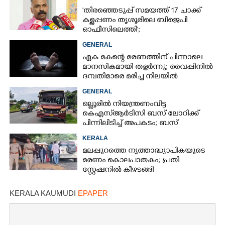
'തിരഞ്ഞെടുപ്പ് സമയത്ത് 17 ചാക്ക്
കള്ളപ്പണം തൃശൂരിലെ ബിജെപി
ഓഫീസിലെത്തി';
വെളിപ്പെടുത്തലുമായി മുൻ ഓഫീസ്
GENERAL
സെക്രട്ടറി
ഏക മകന്റെ മരണത്തിന് പിന്നാലെ
മാനസികമായി തളർന്നു; വൈപ്പിനിൽ
ദമ്പതിമാരെ മരിച്ച നിലയിൽ
കണ്ടെത്തി
GENERAL
ഒല്ലൂരിൽ നിയന്ത്രണംവിട്ട
കെഎസ്‌ആർടിസി ബസ് ലോറിക്ക്
പിന്നിലിടിച്ച് അപകടം; ബസ്
ഡ്രൈവർക്ക് പരിക്ക്
KERALA
മലപ്പുറത്തെ നൃത്താദ്ധ്യാപികയുടെ
മരണം കൊലപാതകം; പ്രതി
സ്റ്റേഷനിൽ കീഴടങ്ങി
KERALA KAUMUDI
EPAPER