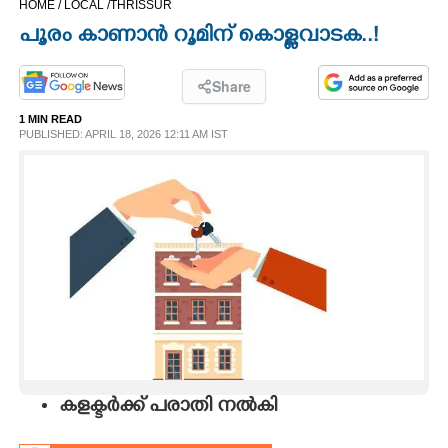
HOME /
LOCAL /
THRISSUR
CINEMA
പൂരം കാണാൻ റൂമിന് കൊള്ളവാടക..!
OPINION
Share
1 MIN READ
PHOTOS
PUBLISHED: APRIL 18, 2026 12:11 AM IST
LIFESTYLE
SPIRITUAL
INFO+
ART
കളക്ടർക്ക് പരാതി നൽകി
ASTRO