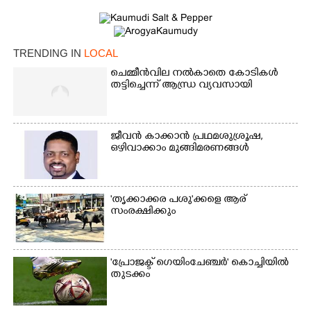
TRENDING IN
LOCAL
ചെമ്മീൻവില നൽകാതെ കോടികൾ
തട്ടിച്ചെന്ന് ആന്ധ്ര വ്യവസായി
ജീവൻ കാക്കാൻ പ്രഥമശുശ്രൂഷ,
ഒഴിവാക്കാം മുങ്ങിമരണങ്ങൾ
'തൃക്കാക്കര പശു'ക്കളെ ആര്
സംരക്ഷിക്കും
'പ്രോജക്ട് ഗെയിംചേഞ്ചർ' കൊച്ചിയിൽ
തുടക്കം