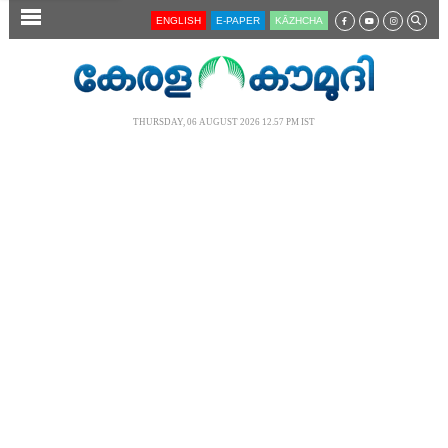
SECTIONS
ENGLISH
E-PAPER
KĀZHCHA
HOME
LATEST
THURSDAY, 06 AUGUST 2026 12.57 PM IST
AUDIO
NOTIFIED NEWS
POLL
KERALA
LOCAL
NEWS 360
CASE DIARY