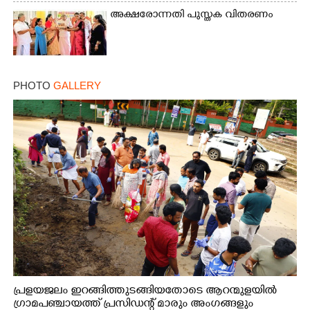
അക്ഷരോന്നതി പുസ്തക വിതരണം
PHOTO
GALLERY
പ്രളയജലം ഇറങ്ങിത്തുടങ്ങിയതോടെ ആറന്മുളയിൽ
ഗ്രാമപഞ്ചായത്ത് പ്രസിഡന്റ് മാരും അംഗങ്ങളും