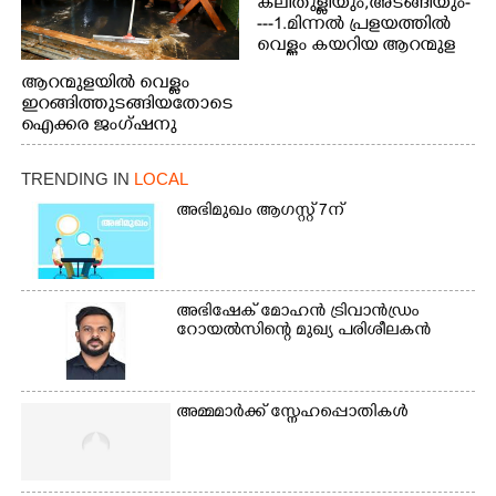
കലിതുള്ളിയും,അടങ്ങിയും-
---1.മിന്നൽ പ്രളയത്തിൽ
വെള്ളം കയറിയ ആറന്മുള
പെട്രോൾ പമ്പിന്
ആറന്മുളയിൽ വെള്ളം
സമീപത്തെ റോ‌ഡ് രണ്ടാം
ഇറങ്ങിത്തുടങ്ങിയതോടെ
തീയതിയിലെ
ഐക്കര ജംഗ്ഷനു
കാഴ്ച.2.വെള്ളം
സമീപം ആറന്മുള
ഇറങ്ങിപ്പോൾ
കിടങ്ങന്നൂർ റോഡിന്
ഇന്നലെത്തെ
TRENDING IN
LOCAL
സമീപം പ്രവർത്തിക്കു
കാഴ്ച.രക്ഷാപ്രവർത്തന
ആറന്മുള തട്ടുകട കഴുകി
അഭിമുഖം ആഗസ്റ്റ് 7ന്
ത്തിന് ഓച്ചിറ അഴിക്കലിൽ
വൃത്തിയാക്കുന്നു.
നിന്ന്എത്തിച്ച ബോട്ടും.
അഭിഷേക് മോഹൻ ട്രിവാൻഡ്രം
റോയൽസിന്റെ മുഖ്യ പരിശീലകൻ
അമ്മമാർക്ക് സ്നേഹപ്പൊതികൾ