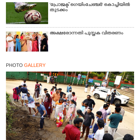
'പ്രോജക്ട് ഗെയിംചേഞ്ചർ' കൊച്ചിയിൽ
തുടക്കം
അക്ഷരോന്നതി പുസ്തക വിതരണം
PHOTO
GALLERY