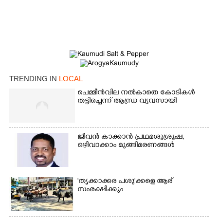
TRENDING IN
LOCAL
ചെമ്മീൻവില നൽകാതെ കോടികൾ
തട്ടിച്ചെന്ന് ആന്ധ്ര വ്യവസായി
×
Share this link
ജീവൻ കാക്കാൻ പ്രഥമശുശ്രൂഷ,
ഒഴിവാക്കാം മുങ്ങിമരണങ്ങൾ
'തൃക്കാക്കര പശു'ക്കളെ ആര്
Copy Link
സംരക്ഷിക്കും