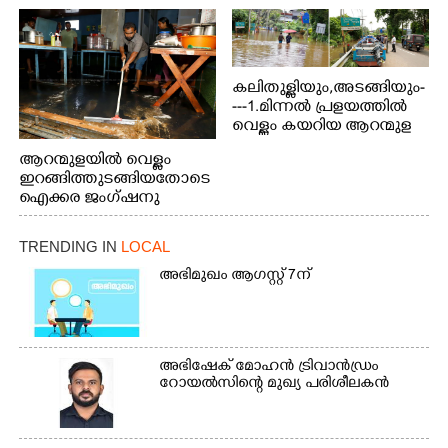
ബോട്ടുകൾ തിരികെക്കൊണ്ടുപോകുന്നു.
കലിതുള്ളിയും,അടങ്ങിയും-
---1.മിന്നൽ പ്രളയത്തിൽ
വെള്ളം കയറിയ ആറന്മുള
പെട്രോൾ പമ്പിന്
ആറന്മുളയിൽ വെള്ളം
സമീപത്തെ റോ‌ഡ് രണ്ടാം
ഇറങ്ങിത്തുടങ്ങിയതോടെ
തീയതിയിലെ
ഐക്കര ജംഗ്ഷനു
കാഴ്ച.2.വെള്ളം
സമീപം ആറന്മുള
ഇറങ്ങിപ്പോൾ
കിടങ്ങന്നൂർ റോഡിന്
ഇന്നലെത്തെ
TRENDING IN
LOCAL
സമീപം പ്രവർത്തിക്കു
കാഴ്ച.രക്ഷാപ്രവർത്തന
ആറന്മുള തട്ടുകട കഴുകി
അഭിമുഖം ആഗസ്റ്റ് 7ന്
ത്തിന് ഓച്ചിറ അഴിക്കലിൽ
വൃത്തിയാക്കുന്നു.
നിന്ന്എത്തിച്ച ബോട്ടും.
അഭിഷേക് മോഹൻ ട്രിവാൻഡ്രം
റോയൽസിന്റെ മുഖ്യ പരിശീലകൻ