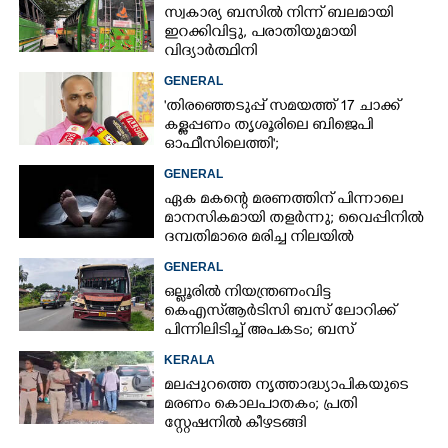
സ്വകാര്യ ബസിൽ നിന്ന് ബലമായി
ഇറക്കിവിട്ടു, പരാതിയുമായി
വിദ്യാർത്ഥിനി
GENERAL
'തിരഞ്ഞെടുപ്പ് സമയത്ത് 17 ചാക്ക്
കള്ളപ്പണം തൃശൂരിലെ ബിജെപി
ഓഫീസിലെത്തി';
വെളിപ്പെടുത്തലുമായി മുൻ ഓഫീസ്
GENERAL
സെക്രട്ടറി
ഏക മകന്റെ മരണത്തിന് പിന്നാലെ
മാനസികമായി തളർന്നു; വൈപ്പിനിൽ
ദമ്പതിമാരെ മരിച്ച നിലയിൽ
കണ്ടെത്തി
GENERAL
ഒല്ലൂരിൽ നിയന്ത്രണംവിട്ട
കെഎസ്‌ആർടിസി ബസ് ലോറിക്ക്
പിന്നിലിടിച്ച് അപകടം; ബസ്
ഡ്രൈവർക്ക് പരിക്ക്
KERALA
മലപ്പുറത്തെ നൃത്താദ്ധ്യാപികയുടെ
മരണം കൊലപാതകം; പ്രതി
സ്റ്റേഷനിൽ കീഴടങ്ങി