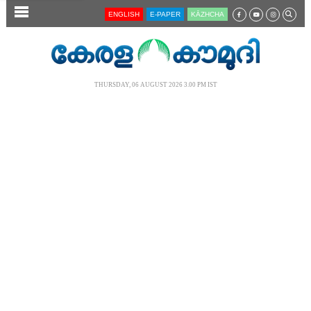
SECTIONS
ENGLISH
E-PAPER
KĀZHCHA
HOME
LATEST
THURSDAY, 06 AUGUST 2026 3.00 PM IST
AUDIO
NOTIFIED NEWS
POLL
KERALA
LOCAL
NEWS 360
CASE DIARY