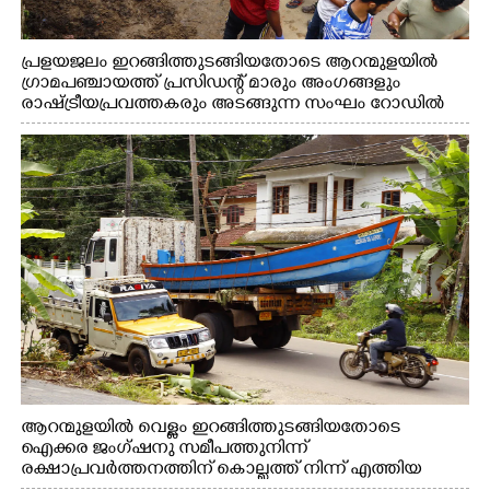
പ്രളയജലം ഇറങ്ങിത്തുടങ്ങിയതോടെ ആറന്മുളയിൽ
ഗ്രാമപഞ്ചായത്ത് പ്രസിഡന്റ് മാരും അംഗങ്ങളും
രാഷ്ട്രീയപ്രവത്തകരും അടങ്ങുന്ന സംഘം റോഡിൽ
അടിഞ്ഞ് കൂടിയ ചെളിയും മണ്ണും മറ്റ് മാലിന്യങ്ങളും
നീക്കം ചെയ്യുന്നു.
ആറന്മുളയിൽ വെള്ളം ഇറങ്ങിത്തുടങ്ങിയതോടെ
ഐക്കര ജംഗ്ഷനു സമീപത്തുനിന്ന്
രക്ഷാപ്രവർത്തനത്തിന് കൊല്ലത്ത് നിന്ന് എത്തിയ