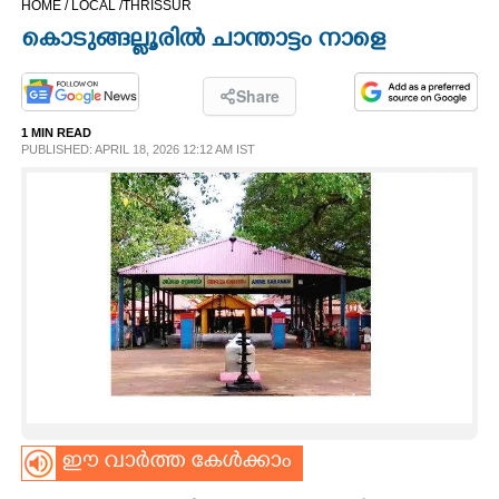
HOME /
LOCAL /
THRISSUR
CINEMA
കൊടുങ്ങല്ലൂരിൽ ചാന്താട്ടം നാളെ
OPINION
Share
1 MIN READ
PHOTOS
PUBLISHED: APRIL 18, 2026 12:12 AM IST
LIFESTYLE
SPIRITUAL
INFO+
ART
ഈ വാർത്ത കേൾക്കാം
ASTRO