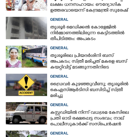
ലക്ഷം ധനസഹായം: ഔദ്യോഗിക
ഉത്തരവായെന്ന് കേന്ദ്രമന്ത്രി സുരേഷ്
ഗോപി
GENERAL
തൃശൂർ മെഡിക്കൽ കോളേജിൽ
നിർമ്മാണത്തിലിരുന്ന കെട്ടിടത്തിൽ
തീപിടിത്തം: അപകടം
മൂന്നാംനിലയിൽ
GENERAL
തൃശൂരിലെ പ്രിയദർശിനി ബസ്
അപകടം; സ്‌ത്രീ മരിച്ചത് മകളെ ബസ്
കയറ്റിവിട്ട് മടങ്ങുന്നതിനിടെ
GENERAL
ഡ്രൈവർ കുഴഞ്ഞുവീണു; തൃശൂരിൽ
കെഎസ്‌ആർടിസി ബസിടിച്ച് സ്‌ത്രീ
മരിച്ചു
GENERAL
കസ്റ്റഡിയിൽ നിന്ന് വധശ്രമ കേസിലെ
പ്രതി ഓടി രക്ഷപ്പെട്ട സംഭവം; നാല്
പൊലീസുകാർക്ക് സസ്‌പെൻഷൻ
GENERAL