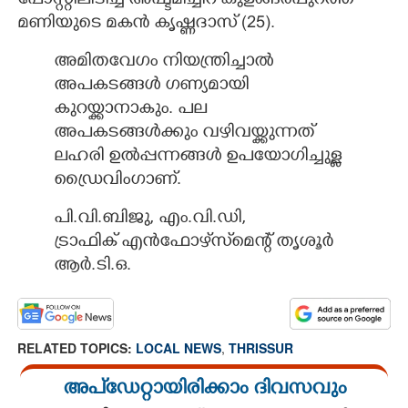
പോസ്റ്റിലിടിച്ച് അഷ്ടമിച്ചിറ കുളങ്ങരപുറത്ത്
മണിയുടെ മകൻ കൃഷ്ണദാസ് (25).
അമിതവേഗം നിയന്ത്രിച്ചാൽ
അപകടങ്ങൾ ഗണ്യമായി
കുറയ്ക്കാനാകും. പല
അപകടങ്ങൾക്കും വഴിവയ്ക്കുന്നത്
ലഹരി ഉൽപ്പന്നങ്ങൾ ഉപയോഗിച്ചുള്ള
ഡ്രൈവിംഗാണ്.
പി.വി.ബിജു, എം.വി.ഡി,
ട്രാഫിക് എൻഫോഴ്‌സ്‌മെന്റ് തൃശൂർ
ആർ.ടി.ഒ.
RELATED TOPICS:
LOCAL NEWS
,
THRISSUR
അപ്ഡേറ്റായിരിക്കാം ദിവസവും