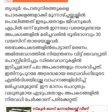
തൃശൂർ: പൊതുനിരത്തുകളെ
CARTOONS
ചോരക്കളങ്ങളാക്കി മൂന്നാഴ്ച്ചയ്ക്കുള്ളിൽ
പൊലിഞ്ഞത് ഇരുപതോളം ജീവനുകൾ.
LITERATURE
ഏപ്രിൽ ഒന്ന് മുതൽ ഇന്നലെ വരെയുണ്ടായ
അപകടങ്ങളിൽ മരിച്ചവരിൽ ഭൂരിഭാഗവും 30
ZOOM
വയസിന് താഴെയുള്ളവർ.
ബൈക്കപകടങ്ങളിൽപെട്ടാണ് മരണം.
CONTACT US
അമിതവേഗത്തിൽ നിയന്ത്രണം വിട്ട് വൈദ്യുതി
പോസ്റ്റിലിടിച്ചും ഡിവൈഡറുകളിൽ
ഇടിച്ചുമാണ് പല അപകടങ്ങളും സംഭവിച്ചത്.
ഇതിനുപുറമേ അശ്രദ്ധമായ ഡ്രൈവിംഗിലൂടെ
എതിർദിശയിലുള്ള വാഹനങ്ങളിലിടിച്ച്
മരിച്ചവരുമുണ്ട്. ഈ മാസം ചെറുതും
വലുതുമായ എഴുപതോളം അപകടങ്ങളിൽ
നിരവധി പേർക്കാണ് പരിക്കേറ്റത്.
സ്‌കൂൾ ബസ് കനാലിലേയ്ക്ക് വീണ്