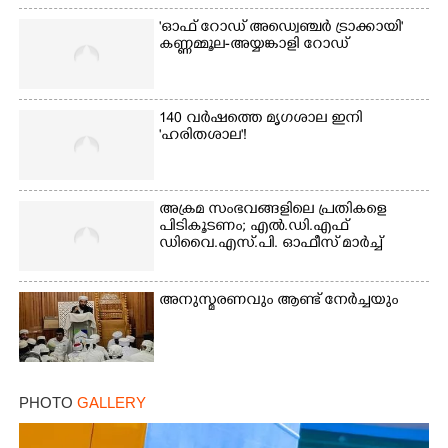
'ഓഫ് റോഡ് അഡ്വെഞ്ചർ ട്രാക്കായി'
കണ്ണമ്മൂല-അയ്യങ്കാളി റോഡ്
140 വർഷത്തെ മൃഗശാല ഇനി
'ഹരിതശാല'!
അക്രമ സംഭവങ്ങളിലെ പ്രതികളെ
പിടികൂടണം; എൽ.ഡി.എഫ്
ഡിവൈ.എസ്.പി. ഓഫീസ് മാർച്ച്
അനുസ്മരണവും ആണ്ട് നേർച്ചയും
PHOTO
GALLERY