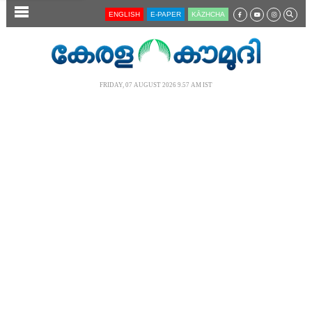
SECTIONS
ENGLISH
E-PAPER
KĀZHCHA
HOME
LATEST
FRIDAY, 07 AUGUST 2026 9.57 AM IST
AUDIO
NOTIFIED NEWS
POLL
KERALA
LOCAL
NEWS 360
CASE DIARY