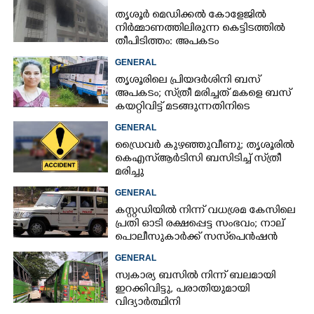
തൃശൂർ മെഡിക്കൽ കോളേജിൽ
നിർമ്മാണത്തിലിരുന്ന കെട്ടിടത്തിൽ
തീപിടിത്തം: അപകടം
മൂന്നാംനിലയിൽ
GENERAL
തൃശൂരിലെ പ്രിയദർശിനി ബസ്
അപകടം; സ്‌ത്രീ മരിച്ചത് മകളെ ബസ്
കയറ്റിവിട്ട് മടങ്ങുന്നതിനിടെ
GENERAL
ഡ്രൈവർ കുഴഞ്ഞുവീണു; തൃശൂരിൽ
കെഎസ്‌ആർടിസി ബസിടിച്ച് സ്‌ത്രീ
മരിച്ചു
GENERAL
കസ്റ്റഡിയിൽ നിന്ന് വധശ്രമ കേസിലെ
പ്രതി ഓടി രക്ഷപ്പെട്ട സംഭവം; നാല്
പൊലീസുകാർക്ക് സസ്‌പെൻഷൻ
GENERAL
സ്വകാര്യ ബസിൽ നിന്ന് ബലമായി
ഇറക്കിവിട്ടു, പരാതിയുമായി
വിദ്യാർത്ഥിനി