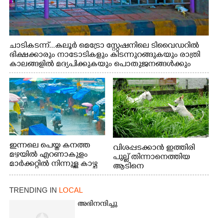
ചാടികടന്ന്...കലൂർ മെട്രോ സ്റ്റേഷനിലെ ടിവൈഡറിൽ
ഭിക്ഷക്കാരും നാടോടികളും കിടന്നുറങ്ങുകയും രാത്രി
കാലങ്ങളിൽ മദ്യപിക്കുകയും പൊതുജനങ്ങൾക്കും
വാഹനത്തിൽ പോകുന്നവർക്കും ബുദ്ധിമുട്ട് ഉണ്ടായ
സാഹചര്യത്തിൽ അധികാരികൾ കമ്പി കൊണ്ട് മറച്ച
വേലി ചാടികടക്കുന്ന നാടോടി സ്ത്രീ
ഇന്നലെ പെയ്ത കനത്ത
വിശപ്പടക്കാൻ ഇത്തിരി
മഴയിൽ എറണാകുളം
പുല്ല് തിന്നാനെത്തിയ
മാർക്കറ്റിൽ നിന്നുള്ള കാഴ്ച
ആടിനെ
ആക്രമിക്കാനൊരുങ്ങുന്ന
തെരുവ് നായ.
TRENDING IN
LOCAL
എറണാകുളം
വാത്തുരുത്തിയിൽ
അഭിനന്ദിച്ചു
നിന്നുള്ള കാഴ്ച