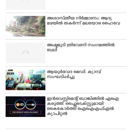
അശാസ്ത്രീയ നിർമ്മാണം: ആദ്യ
മഴയിൽ തകർന്ന് മലയോര ഹൈവേ
അഷ്ടമുടി ത്രിവേണി സംഗമത്തിൽ
ബലി
ആയുർവേദ മെഡി. ക്യാമ്പ്
സംഘടിപ്പിച്ചു
ഇൻവെസ്റ്റ്മെന്റ് ബാങ്കിങ്ങിൽ എഐ
കരുത്ത്: ഫ്ലൈടെക്സ്റ്റുമായി
കൈകോർത്ത് ഐഐഎഫ്എൽ
ക്യാപിറ്റൽ