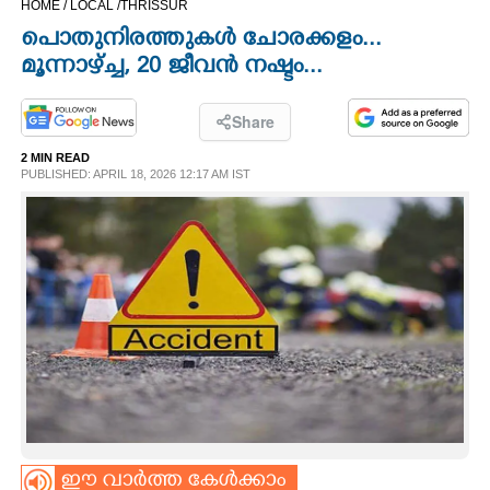
HOME /
LOCAL /
THRISSUR
CINEMA
പൊതുനിരത്തുകൾ ചോരക്കളം...
മൂന്നാഴ്ച്ച, 20 ജീവൻ നഷ്ടം...
OPINION
Share
PHOTOS
2 MIN READ
PUBLISHED: APRIL 18, 2026 12:17 AM IST
LIFESTYLE
SPIRITUAL
INFO+
ART
ASTRO
ഈ വാർത്ത കേൾക്കാം