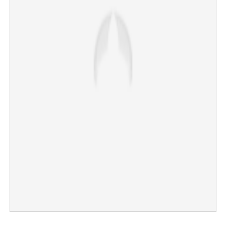
×
Share this link
Copy Link