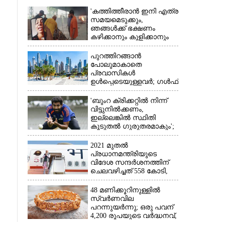
'കത്തിത്തീരാൻ ഇനി എത്ര
സമയമെടുക്കും,
ഞങ്ങൾക്ക് ഭക്ഷണം
കഴിക്കാനും കുളിക്കാനും
ഉള്ളതാണ്': അച്ഛന്റെ
സംസ്കാരചടങ്ങിനിടെ
പുറത്തിറങ്ങാൻ
മക്കൾ
പോലുമാകാതെ
പ്രവാസികൾ
×
ഉൾപ്പെടെയുള്ളവർ; ഗൾഫ്
രാജ്യത്ത് സ്ഥിതി രൂക്ഷം
'ബുംറ ക്രിക്കറ്റിൽ നിന്ന്
വിട്ടുനിൽക്കണം,
ഇല്ലെങ്കിൽ സ്ഥിതി
കൂടുതൽ ഗുരുതരമാകും';
മുന്നറിയിപ്പുമായി മുൻ
താരം
2021 മുതൽ
പ്രധാനമന്ത്രിയുടെ
വിദേശ സന്ദർശനത്തിന്
ചെലവഴിച്ചത് 558 കോടി,
ശം
രാജ്യത്തെത്തിയത് 381.8
ബില്യൺ ഡോളറിന്റെ
48 മണിക്കൂറിനുള്ളിൽ
ം
നിക്ഷേപം
സ്വർണവില
പറന്നുയർന്നു; ഒരു പവന്
4,200 രൂപയുടെ വർദ്ധനവ്,
വിവാഹ സീസണിൽ