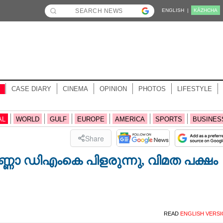
ENGLISH |
KĀZHCHA
CASE DIARY
CINEMA
OPINION
PHOTOS
LIFESTYLE
AL
WORLD
GULF
EUROPE
AMERICA
SPORTS
BUSINES
Share
്റ്: അണ്ണാ ഡിഎംകെ പിളരുന്നു, വിമത പക്ഷം
READ
ENGLISH VERS