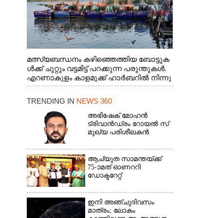
മത്സ്യബന്ധനം കഴിഞ്ഞെത്തിയ ബോട്ടുക
ൾക്ക് ചുറ്റും വട്ടമിട്ട് പറക്കുന്ന പരുന്തുകൾ.
എറണാകുളം കാളമുക്ക് ഹാർബറിൽ നിന്നു
ള്ള കാഴ്ച
TRENDING IN
NEWS 360
അഭിഷേക് മോഹൻ
ട്രിവാൻഡ്രം റോയൽ സ്
മുഖ്യ പരിശീലകൻ
ആച്യുത സാമന്തയ്ക്ക്
75-ാമത് ഓണററി
ഡോക്ടറേറ്റ്
ഇനി അഞ്ചുദിവസം
മാത്രം; ലോകം