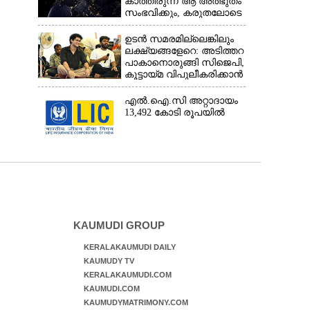
കാത്തിരുന്ന ആ അത്ഭുതം
സംഭവിക്കും, കരുതലോടെ
വിദഗ്ധർ
ഉടൻ സമരമില്ലെങ്കിലും
ലക്ഷ്യങ്ങളേറെ: അടിത്തറ
പാകാനൊരുങ്ങി സിജെപി,​
കൂട്ടായ്മ വിപുലീകരിക്കാൻ
ക്യാമ്പയിൻ
എൽ.ഐ.സി അറ്റാദായം
13,492 കോടി രൂപയിൽ
KAUMUDI GROUP
KERALAKAUMUDI DAILY
KAUMUDY TV
KERALAKAUMUDI.COM
KAUMUDI.COM
KAUMUDYMATRIMONY.COM