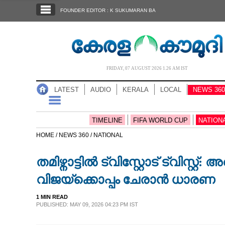
SECTIONS
FOUNDER EDITOR : K SUKUMARAN BA
HOME
LATEST
AUDIO
FRIDAY, 07 AUGUST 2026 1.26 AM IST
NOTIFIED NEWS
LATEST
AUDIO
KERALA
LOCAL
NEWS 360
POLL
KERALA
TIMELINE
FIFA WORLD CUP
NATION
HOME /
NEWS 360 /
NATIONAL
LOCAL
തമിഴ്നാട്ടിൽ ട്വിസ്റ്റോട് ട്വിസ്റ
NEWS 360
വിജയ്ക്കൊപ്പം ചേരാൻ ധാരണ
1 MIN READ
CASE DIARY
PUBLISHED: MAY 09, 2026 04:23 PM IST