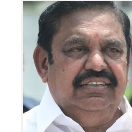
CINEMA
OPINION
PHOTOS
LIFESTYLE
SPIRITUAL
INFO+
ART
ASTRO