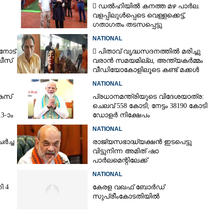
 ഡൽഹിയിൽ കനത്ത മഴ പാർല.
വളപ്പിലുൾപ്പെടെ വെള്ളക്കെട്ട്,
ഗതാഗതം തടസപ്പെട്ടു
NATIONAL
നോട്
 പിതാവ് വൃദ്ധസദനത്തിൽ മരിച്ചു
ീസ്
വരാൻ സമയമില്ല,​ അന്ത്യകർമ്മം
വീഡിയോകോളിലൂടെ കണ്ട് മക്കൾ
NATIONAL
േസ്
പ്രധാനമന്ത്രിയുടെ വിദേശയാത്ര:
Share this link
ചെലവ് 558 കോടി; നേട്ടം 38190 കോടി
3-ാം
ഡോളർ നിക്ഷേപം
NATIONAL
ച്ച​ ​
രാജ്യസഭാദ്ധ്യക്ഷൻ ഇടപെട്ടു
വിട്ടുനിന്ന അമിത് ഷാ
പാർലമെന്റിലേക്ക്
Copy Link
പ്രതിപക്ഷ വികാരം മാനിക്കാൻ നിർദ്ദേ
റ്റോട് ട്വിസ്റ്റ്: അണ്ണാ
NATIONAL
ബുധനാഴ്ച
്നു, വിമത പക്ഷം
ി 4
കേരള വഖഫ് ബോർഡ്
എഫ്.സി.ആർ.എ ചർച്ചയ്‌ക്കായി എത്തു
ം ചേരാൻ ധാരണ
സുപ്രീംകോടതിയിൽ