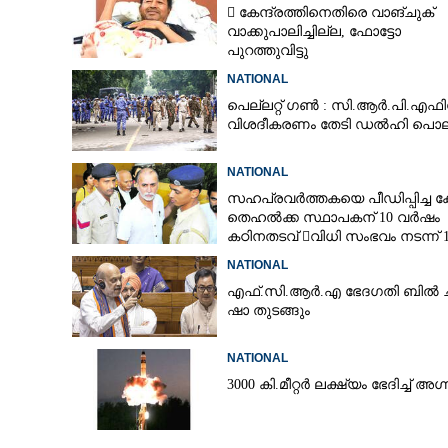
 കേന്ദ്രത്തിനെതിരെ വാങ്‌ചുക്
വാക്കുപാലിച്ചില്ല, ഫോട്ടോ
പുറത്തുവിട്ടു
NATIONAL
പെല്ലറ്റ് ഗൺ : സി.ആർ.പി.എഫി
വിശദീകരണം തേടി ഡൽഹി പൊല
NATIONAL
സഹപ്രവർത്തകയെ പീഡിപ്പിച്ച ക
തെഹൽക്ക സ്ഥാപകന് 10 വർഷം
കഠിനതടവ് വിധി സംഭവം നടന്ന് 1
വർഷം
NATIONAL
എ​ഫ്.​സി.​ആ​ർ.​എ​ ​ഭേ​ദ​ഗ​തി​ ​ബിൽ ച​ർ​
ഷാ​ ​തുടങ്ങും
തമിഴ്നാട്ടിൽ ട്വിസ്
NATIONAL
ഡിഎംകെ പിളരുന
3000 കി.മീറ്റർ ലക്ഷ്യം ഭേദിച്ച് അഗ്ന
വിജയ്ക്കൊപ്പ