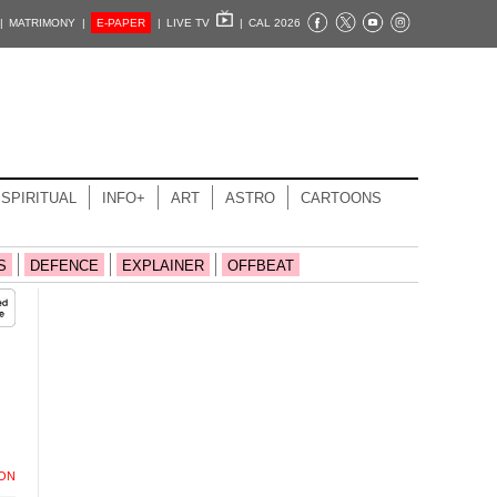
|
MATRIMONY |
E-PAPER
|
LIVE TV
|
CAL 2026
SPIRITUAL
INFO+
ART
ASTRO
CARTOONS
S
DEFENCE
EXPLAINER
OFFBEAT
ION