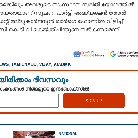
ില്ലെങ്കിലും അവരുടെ സംസ്ഥാന സമിതി യോഗത്തിൽ
്ടായതായാണ് സൂചന. പാ‌ർട്ടി അദ്ധ്യക്ഷൻ തോൽ
റ് മല്ലുകാർജ്ജുൻ ഖാർഗെ ഫോണിൽ വിളിച്ച്
ി.സി.കെ ടി.വി.കെയ്ക്ക് പിന്തുണ നൽകണമെന്ന്
NEWS
,
TAMILNADU
,
VIJAY
,
AIADMK
യിരിക്കാം ദിവസവും
 സംഭവങ്ങൾ നിങ്ങളുടെ ഇൻബോക്സിൽ
NATIONAL