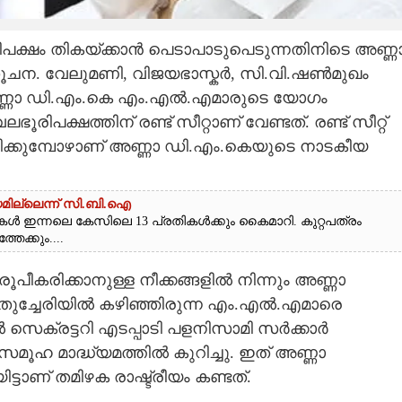
രിപക്ഷം തികയ്ക്കാൻ പെടാപാടുപെടുന്നതിനിടെ അണ്ണ
ി സൂചന. വേലുമണി, വിജയഭാസ്കർ, സി.വി.ഷൺമുഖം
അണ്ണാ ഡി.എം.കെ എം.എൽ.എമാരുടെ യോഗം
രിപക്ഷത്തിന് രണ്ട് സീറ്റാണ് വേണ്ടത്. രണ്ട് സീറ്റ്
ക്കുമ്പോഴാണ് അണ്ണാ ഡി.എം.കെയുടെ നാടകീയ
മില്ലെന്ന് സി.ബി.ഐ
ുകൾ ഇന്നലെ കേസിലെ 13 പ്രതികൾക്കും കൈമാറി. കുറ്റപത്രം
തേക്കും....
കരിക്കാനുള്ള നീക്കങ്ങളിൽ നിന്നും അണ്ണാ
ുതുച്ചേരിയിൽ കഴിഞ്ഞിരുന്ന എം.എൽ.എമാരെ
സെക്രട്ടറി എടപ്പാടി പളനിസാമി സർക്കാർ
 സമൂഹ മാദ്ധ്യമത്തിൽ കുറിച്ചു. ഇത് അണ്ണാ
ടാണ് തമിഴക രാഷ്ട്രീയം കണ്ടത്.