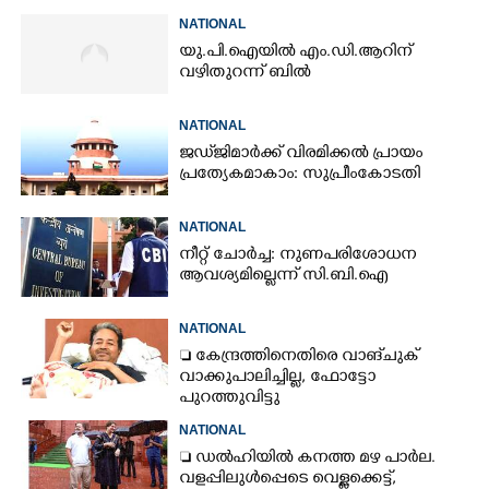
NATIONAL
യു.പി.ഐയിൽ എം.ഡി.ആറിന്
വഴിതുറന്ന് ബിൽ
NATIONAL
ജഡ്‌ജിമാർക്ക് വിരമിക്കൽ പ്രായം
പ്രത്യേകമാകാം: സുപ്രീംകോടതി
NATIONAL
നീറ്റ് ചോർച്ച: നുണപരിശോധന
ആവശ്യമില്ലെന്ന് സി.ബി.ഐ
NATIONAL
 കേന്ദ്രത്തിനെതിരെ വാങ്‌ചുക്
വാക്കുപാലിച്ചില്ല, ഫോട്ടോ
പുറത്തുവിട്ടു
NATIONAL
 ഡൽഹിയിൽ കനത്ത മഴ പാർല.
വളപ്പിലുൾപ്പെടെ വെള്ളക്കെട്ട്,