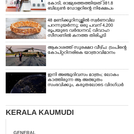
കോടി, രാജ്യത്തെത്തിയത് 381.8
ബില്യൺ ഡോളറിന്റെ നിക്ഷേപം
48 മണിക്കൂറിനുള്ളിൽ സ്വർണവില
പറന്നുയർന്നു; ഒരു പവന് 4,200
രൂപയുടെ വർദ്ധനവ്, വിവാഹ
സീസണിൽ കനത്ത തിരിച്ചടി
ആകാശത്ത് സുരക്ഷാ വീഴ്‌ച: ട്രംപിന്റെ
കോ‌പ്‌റ്ററിനരികെ യാത്രാവിമാനം
ഇനി അഞ്ചുദിവസം മാത്രം; ലോകം
കാത്തിരുന്ന ആ അത്ഭുതം
സംഭവിക്കും, കരുതലോടെ വിദഗ്ധർ
KERALA KAUMUDI
GENERAL