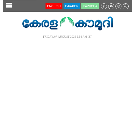
SECTIONS
ENGLISH
E-PAPER
KĀZHCHA
HOME
LATEST
FRIDAY, 07 AUGUST 2026 9.54 AM IST
AUDIO
NOTIFIED NEWS
POLL
KERALA
LOCAL
NEWS 360
CASE DIARY