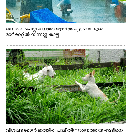
ഇന്നലെ പെയ്ത കനത്ത മഴയിൽ എറണാകുളം
മാർക്കറ്റിൽ നിന്നുള്ള കാഴ്ച
വിശപ്പടക്കാൻ ഇത്തിരി പുല്ല് തിന്നാനെത്തിയ ആടിനെ