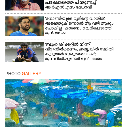
പ്രക്ഷോഭത്തെ പിന്തുണച്ച്
ആർഎസ്‌എസ് മേധാവി
'ധോണിയുടെ റൂമിന്റെ വാതിൽ
അടഞ്ഞുകിടന്നാൽ ആ വഴി ആരും
പോകില്ല'; കാരണം വെളിപ്പെടുത്തി
മുൻ താരം
'ബുംറ ക്രിക്കറ്റിൽ നിന്ന്
വിട്ടുനിൽക്കണം, ഇല്ലെങ്കിൽ സ്ഥിതി
കൂടുതൽ ഗുരുതരമാകും';
മുന്നറിയിപ്പുമായി മുൻ താരം
PHOTO
GALLERY