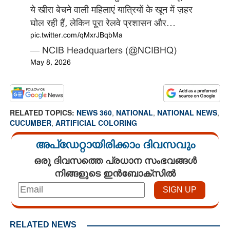
ये खीरा बेचने वाली महिलाएं यात्रियों के खून में ज़हर
घोल रही हैं, लेकिन पूरा रेलवे प्रशासन और…
pic.twitter.com/qMxrJBqbMa
— NCIB Headquarters (@NCIBHQ)
May 8, 2026
RELATED TOPICS:
NEWS 360
,
NATIONAL
,
NATIONAL NEWS
,
CUCUMBER
,
ARTIFICIAL COLORING
അപ്ഡേറ്റായിരിക്കാം ദിവസവും
ഒരു ദിവസത്തെ പ്രധാന സംഭവങ്ങൾ
നിങ്ങളുടെ ഇൻബോക്സിൽ
RELATED NEWS