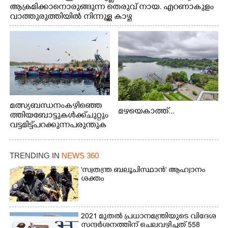
ആക്രമിക്കാനൊരുങ്ങുന്ന തെരുവ് നായ. എറണാകുളം
വാത്തുരുത്തിയിൽ നിന്നുള്ള കാഴ്ച
മത്സ്യബന്ധനം കഴിഞ്ഞെ
മഴയെകാത്ത്...
ത്തിയ ബോട്ടുകൾക്ക് ചുറ്റും
വട്ടമിട്ട് പറക്കുന്ന പരുന്തുക
ൾ. എറണാകുളം കാളമുക്ക്
ഹാർബറിൽ നിന്നുള്ള കാഴ്ച
TRENDING IN
NEWS 360
'സ്വതന്ത്ര ബലൂചിസ്ഥാൻ' ആഹ്വാനം
ശക്തം
2021 മുതൽ പ്രധാനമന്ത്രിയുടെ വിദേശ
സന്ദർശനത്തിന് ചെലവഴിച്ചത് 558