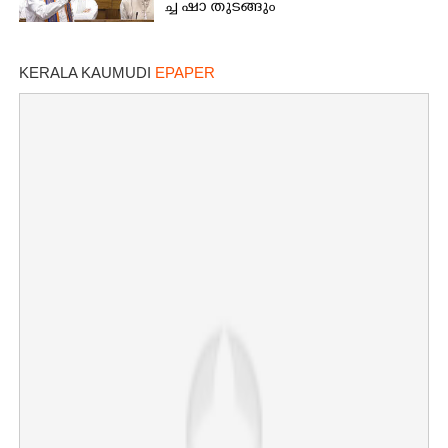
ച്ച​ ​ഷാ​ ​തുടങ്ങും
KERALA KAUMUDI
EPAPER