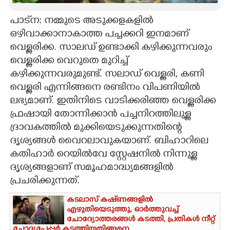
CARTOONS
പാട്‌ന: നമ്മുടെ അടുക്കളകളിൽ
ഒഴിവാക്കാനാകാത്ത പച്ചക്കറി ഇനമാണ്
വെള്ളരിക്ക. സാലഡ് ഉണ്ടാക്കി കഴിക്കുന്നവരും
LITERATURE
വെള്ളരിക്ക വെറുതെ മുറിച്ച്
കഴിക്കുന്നവരുമുണ്ട്. സലാഡ് വെള്ളരി, കണി
ZOOM
വെള്ളരി എന്നിങ്ങനെ രണ്ടിനം വിപണിയിൽ
ലഭ്യമാണ്. ഇതിനിടെ വാടിക്കരിഞ്ഞ വെള്ളരിക്ക
CONTACT US
ഫ്രഷായി തോന്നിക്കാൻ പച്ചനിറത്തിലുള്ള
ദ്രാവകത്തിൽ മുക്കിയെടുക്കുന്നതിന്റെ
ദൃശ്യങ്ങൾ വൈറലാവുകയാണ്. ബിഹാറിലെ
കതിഹാർ റെയിൽവേ സ്റ്റേഷനിൽ നിന്നുള്ള
ദൃശ്യങ്ങളാണ് സമൂഹമാദ്ധ്യമങ്ങളിൽ
പ്രചരിക്കുന്നത്.
കടലാസ് കഷ്‌ണങ്ങളിൽ
എഴുതിയെടുത്തു, ഓർത്തുവച്ച്
ചോദ്യോത്തരങ്ങൾ കടത്തി, പ്രതികൾ നീറ്റ്
ചോദ്യപേപ്പർ കടത്തിയതിങ്ങനെ