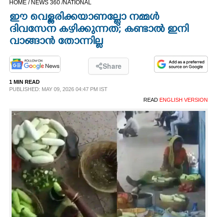
HOME /
NEWS 360 /
NATIONAL
CINEMA
ഈ വെള്ളരിക്കയാണല്ലോ നമ്മൾ
ദിവസേന കഴിക്കുന്നത്; കണ്ടാൽ ഇനി
OPINION
വാങ്ങാൻ തോന്നില്ല
PHOTOS
Share
1 MIN READ
PUBLISHED: MAY 09, 2026 04:47 PM IST
LIFESTYLE
READ
ENGLISH VERSION
SPIRITUAL
INFO+
ART
ASTRO