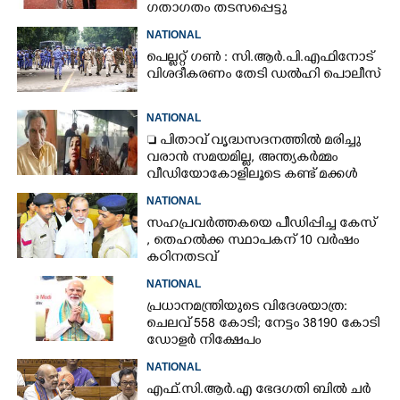
ഗതാഗതം തടസപ്പെട്ടു
NATIONAL
പെല്ലറ്റ് ഗൺ : സി.ആർ.പി.എഫിനോട്
വിശദീകരണം തേടി ഡൽഹി പൊലീസ്
NATIONAL
 പിതാവ് വൃദ്ധസദനത്തിൽ മരിച്ചു
വരാൻ സമയമില്ല,​ അന്ത്യകർമ്മം
വീഡിയോകോളിലൂടെ കണ്ട് മക്കൾ
NATIONAL
സഹപ്രവർത്തകയെ പീഡിപ്പിച്ച കേസ്
, തെഹൽക്ക സ്ഥാപകന് 10 വർഷം
കഠിനതടവ്
NATIONAL
പ്രധാനമന്ത്രിയുടെ വിദേശയാത്ര:
ചെലവ് 558 കോടി; നേട്ടം 38190 കോടി
ഡോളർ നിക്ഷേപം
NATIONAL
എ​ഫ്.​സി.​ആ​ർ.​എ​ ​ഭേ​ദ​ഗ​തി​ ​ബിൽ ച​ർ​