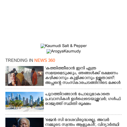
×
Share this link
Copy Link
TRENDING IN
NEWS 360
'കത്തിത്തീരാൻ ഇനി എത്ര
സമയമെടുക്കും, ഞങ്ങൾക്ക് ഭക്ഷണം
കഴിക്കാനും കുളിക്കാനും ഉള്ളതാണ്':
അച്ഛന്റെ സംസ്കാരചടങ്ങിനിടെ മക്കൾ
പുറത്തിറങ്ങാൻ പോലുമാകാതെ
പ്രവാസികൾ ഉൾപ്പെടെയുള്ളവർ; ഗൾഫ്
രാജ്യത്ത് സ്ഥിതി രൂക്ഷം
'ജെൻ സി ദേശവിരുദ്ധരല്ല, അവർ
നമ്മുടെ സ്വന്തം ആളുകൾ', വിദ്യാർത്ഥി