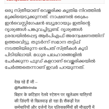
ഒരു സ്ത്രീയാണ് വെള്ളരിക്ക കൃത്രിമ നിറത്തിൽ
മുക്കിയെടുക്കുന്നത്. നാഷണൽ ക്രൈം
ഇൻവെസ്റ്റിഗേഷൻ ബ്യൂറോയും ഇതിന്റെ
ദൃശ്യങ്ങൾ പങ്കുവച്ചിട്ടുണ്ട്. ദൃശ്യങ്ങൾ
ശ്രദ്ധയിൽപ്പെട്ട ആർപിഎഫ് അന്വേഷണത്തിന്
ഉത്തരവിട്ടു. തുടർന്ന് സമാന തട്ടിപ്പ്
നടത്തിയിരുന്ന ഒൻപത് സ്ത്രീകൾ കൂടി
പിടിയിലായി. മധുര പലഹാരങ്ങളിൽ
ചേർക്കുന്ന ഫുഡ് കളറാണ് വെള്ളരിക്കയിൽ
ചേർത്തതെന്നാണ് ഇവർ പറയുന്നത്.
देख रहे हैं
जी –
@RailMinIndia
बिहार के कटिहार रेलवे स्टेशन पर खुलेआम यात्रियों
की ज़िंदगी से खिलवाड़ हो रहा है। सैकड़ों रेल
कर्मचारियों और दर्जनों रेल पुलिसकर्मियों की मौजूदगी में