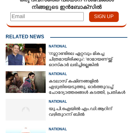
നിങ്ങളുടെ ഇൻബോക്സിൽ
RELATED NEWS
NATIONAL
'നൂറ്റാണ്ടിലെ ഏറ്റവും മികച്ച
ചിത്രമായിരിക്കും': 'രാമായണ'യ്ക്ക്
ഓസ്കാ‌ർ ലഭിച്ചില്ലെങ്കിൽ
നിരാശനാകുമെന്ന് ദേവേന്ദ്ര
NATIONAL
ഫഡ്നാവിസ്
കടലാസ് കഷ്‌ണങ്ങളിൽ
എഴുതിയെടുത്തു, ഓർത്തുവച്ച്
ചോദ്യോത്തരങ്ങൾ കടത്തി, പ്രതികൾ
നീറ്റ് ചോദ്യപേപ്പർ കടത്തിയതിങ്ങനെ
NATIONAL
യു.പി.ഐയിൽ എം.ഡി.ആറിന്
വഴിതുറന്ന് ബിൽ
NATIONAL