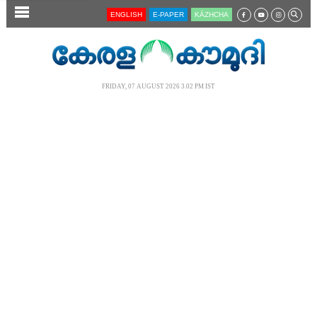
SECTIONS
ENGLISH
E-PAPER
KĀZHCHA
HOME
LATEST
FRIDAY, 07 AUGUST 2026 3.02 PM IST
AUDIO
NOTIFIED NEWS
POLL
KERALA
LOCAL
NEWS 360
CASE DIARY