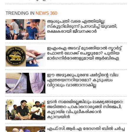
വെള്ളം
കയറിയപ്പോൾ ആളുകളെ
TRENDING IN
NEWS 360
സുരക്ഷിത സ്ഥാനത്തേക്ക്
മാറ്റുന്ന സുരക്ഷാസേനാം
ആശുപത്രി വരെ എത്തിയില്ല:
ഗങ്ങൾ
സ്കൂട്ടറിലിരുന്ന് പ്രസവിച്ച് യുവതി,
രക്ഷകരായി ജീവനക്കാർ
ഇഎംഐ അടവ് മുടങ്ങിയാൽ സ്മാർട്ട്
ഫോൺ ലോക്ക് ചെയ്യുമോ? പുതിയ
മാർഗനിർദേങ്ങളുമായി ആർബിഐ
ഈ അഴുക്കുപുരണ്ട ഷർട്ടിന്റെ വില
എത്രയെന്നറിയാമോ? കുടുംബം
വിറ്റാലും വാങ്ങാനാകില്ല
ഉടൻ സമരമില്ലെങ്കിലും ലക്ഷ്യങ്ങളേറെ:
അടിത്തറ പാകാനൊരുങ്ങി സിജെപി,​
കൂട്ടായ്മ വിപുലീകരിക്കാൻ
ക്യാമ്പയിൻ
എ​ഫ്.​സി.​ആ​ർ.​എ​ ​ഭേ​ദ​ഗ​തി​ ​ബിൽ ച​ർ​ച്ച​