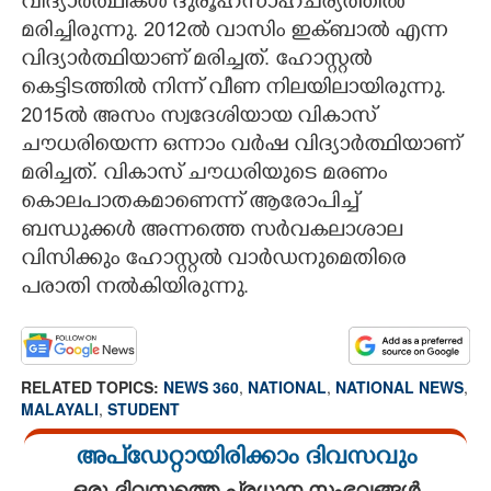
വിദ്യാർത്ഥികൾ ദുരൂഹസാഹചര്യത്തിൽ
മരിച്ചിരുന്നു. 2012ൽ വാസിം ഇക്ബാൽ എന്ന
വിദ്യാർത്ഥിയാണ് മരിച്ചത്. ഹോസ്റ്റൽ
കെട്ടിടത്തിൽ നിന്ന് വീണ നിലയിലായിരുന്നു.
2015ൽ അസം സ്വദേശിയായ വികാസ്
ചൗധരിയെന്ന ഒന്നാം വർഷ വിദ്യാർത്ഥിയാണ്
മരിച്ചത്. വികാസ് ചൗധരിയുടെ മരണം
കൊലപാതകമാണെന്ന് ആരോപിച്ച്
ബന്ധുക്കൾ അന്നത്തെ സർവകലാശാല
വിസിക്കും ഹോസ്റ്റൽ വാർഡനുമെതിരെ
പരാതി നൽകിയിരുന്നു.
RELATED TOPICS:
NEWS 360
,
NATIONAL
,
NATIONAL NEWS
,
MALAYALI
,
STUDENT
അപ്ഡേറ്റായിരിക്കാം ദിവസവും
ഒരു ദിവസത്തെ പ്രധാന സംഭവങ്ങൾ