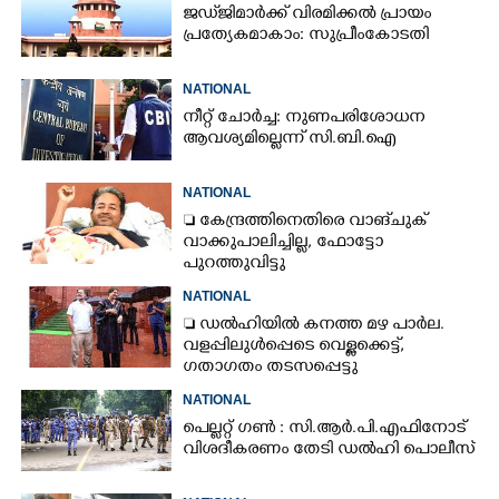
ജഡ്‌ജിമാർക്ക് വിരമിക്കൽ പ്രായം
പ്രത്യേകമാകാം: സുപ്രീംകോടതി
NATIONAL
നീറ്റ് ചോർച്ച: നുണപരിശോധന
ആവശ്യമില്ലെന്ന് സി.ബി.ഐ
NATIONAL
 കേന്ദ്രത്തിനെതിരെ വാങ്‌ചുക്
വാക്കുപാലിച്ചില്ല, ഫോട്ടോ
പുറത്തുവിട്ടു
NATIONAL
 ഡൽഹിയിൽ കനത്ത മഴ പാർല.
വളപ്പിലുൾപ്പെടെ വെള്ളക്കെട്ട്,
ഗതാഗതം തടസപ്പെട്ടു
NATIONAL
പെല്ലറ്റ് ഗൺ : സി.ആർ.പി.എഫിനോട്
വിശദീകരണം തേടി ഡൽഹി പൊലീസ്