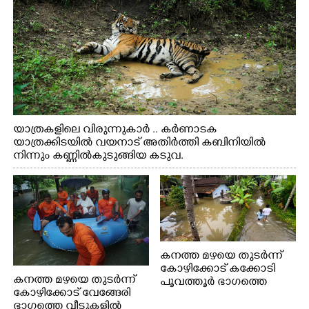
യാത്രകളിലെ വിരുന്നുകാർ .. കർണാടക
യാത്രക്കിടയിൽ വയനാട് അതിർത്തി കബിനിയിൽ
നിന്നും കണ്ണിൽകുടുങ്ങിയ കടുവ.
കനത്ത മഴയെ തുടർന്ന്
കോഴിക്കോട് കക്കോടി
കനത്ത മഴയെ തുടർന്ന്
പൂവത്തൂർ ഭാഗത്തെ
കോഴിക്കോട് വേങ്ങേരി
വീടുകളിൽ വെള്ളം
ഭാഗത്തെ വീടുകളിൽ
കയറിയപ്പോൾ