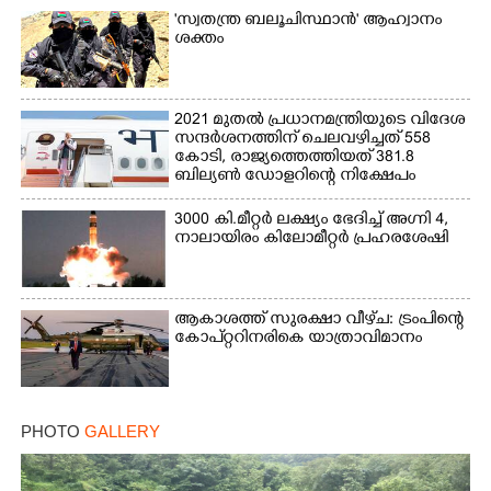
'സ്വതന്ത്ര ബലൂചിസ്ഥാൻ' ആഹ്വാനം
ശക്തം
2021 മുതൽ പ്രധാനമന്ത്രിയുടെ വിദേശ
സന്ദർശനത്തിന് ചെലവഴിച്ചത് 558
കോടി, രാജ്യത്തെത്തിയത് 381.8
ബില്യൺ ഡോളറിന്റെ നിക്ഷേപം
3000 കി.മീറ്റർ ലക്ഷ്യം ഭേദിച്ച് അഗ്നി 4,
നാലായിരം കിലോമീറ്റർ പ്രഹരശേഷി
ആകാശത്ത് സുരക്ഷാ വീഴ്‌ച: ട്രംപിന്റെ
കോ‌പ്‌റ്ററിനരികെ യാത്രാവിമാനം
PHOTO
GALLERY