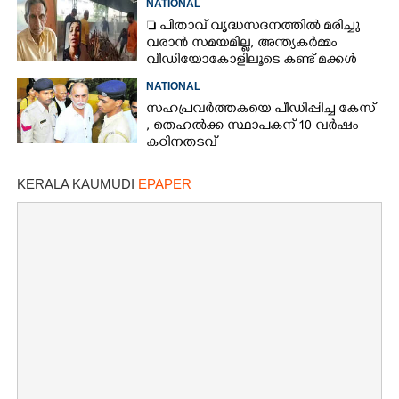
NATIONAL
 പിതാവ് വൃദ്ധസദനത്തിൽ മരിച്ചു
വരാൻ സമയമില്ല,​ അന്ത്യകർമ്മം
വീഡിയോകോളിലൂടെ കണ്ട് മക്കൾ
NATIONAL
സഹപ്രവർത്തകയെ പീഡിപ്പിച്ച കേസ്
, തെഹൽക്ക സ്ഥാപകന് 10 വർഷം
കഠിനതടവ്
KERALA KAUMUDI
EPAPER