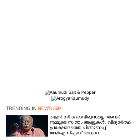
×
Share this link
Copy Link
TRENDING IN
NEWS 360
'ജെൻ സി ദേശവിരുദ്ധരല്ല, അവർ
നമ്മുടെ സ്വന്തം ആളുകൾ', വിദ്യാർത്ഥി
പ്രക്ഷോഭത്തെ പിന്തുണച്ച്
ആർഎസ്‌എസ് മേധാവി