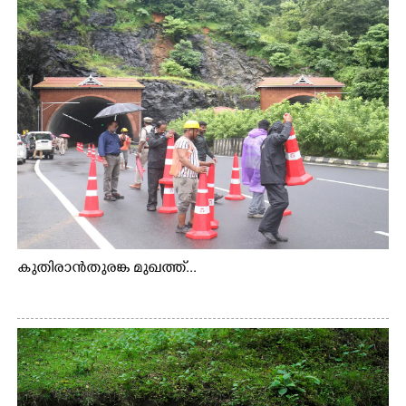
കുതിരാൻതുരങ്ക മുഖത്ത്...