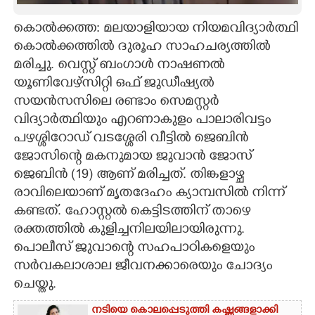
CARTOONS
കൊൽക്കത്ത: മലയാളിയായ നിയമവിദ്യാർത്ഥി
കൊൽക്കത്തിൽ ദുരൂഹ സാഹചര്യത്തിൽ
മരിച്ചു. വെസ്റ്റ് ബംഗാൾ നാഷണൽ
LITERATURE
യൂണിവേഴ്സിറ്റി ഒഫ് ജുഡീഷ്യൽ
സയൻസസിലെ രണ്ടാം സെമസ്റ്റർ
ZOOM
വിദ്യാർത്ഥിയും എറണാകുളം പാലാരിവട്ടം
പഴശ്ശിറോഡ് വടശ്ശേരി വീട്ടിൽ ജെബിൻ
CONTACT US
ജോസിന്റെ മകനുമായ ജുവാൻ ജോസ്
ജെബിൻ (19) ആണ് മരിച്ചത്. തിങ്കളാഴ്ച
രാവിലെയാണ് മൃതദേഹം ക്യാമ്പസിൽ നിന്ന്
കണ്ടത്. ഹോസ്റ്റൽ കെട്ടിടത്തിന് താഴെ
രക്തത്തിൽ കുളിച്ചനിലയിലായിരുന്നു.
പൊലീസ് ജുവാന്റെ സഹപാഠികളെയും
സർവകലാശാല ജീവനക്കാരെയും ചോദ്യം
ചെയ്തു.
നടിയെ കൊലപ്പെടുത്തി കഷ്ണങ്ങളാക്കി