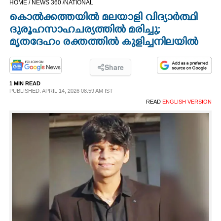
HOME /
NEWS 360 /
NATIONAL
CINEMA
കൊൽക്കത്തയിൽ മലയാളി വിദ്യാർത്ഥി
ദുരൂഹ സാഹചര്യത്തിൽ മരിച്ചു;
OPINION
മൃതദേഹം രക്തത്തിൽ കുളിച്ചനിലയിൽ
PHOTOS
Share
1 MIN READ
PUBLISHED: APRIL 14, 2026 08:59 AM IST
LIFESTYLE
READ
ENGLISH VERSION
SPIRITUAL
INFO+
ART
ASTRO