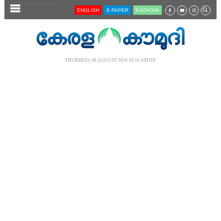
SECTIONS
ENGLISH
E-PAPER
KĀZHCHA
HOME
LATEST
THURSDAY, 06 AUGUST 2026 10.10 AM IST
AUDIO
NOTIFIED NEWS
POLL
KERALA
LOCAL
NEWS 360
CASE DIARY