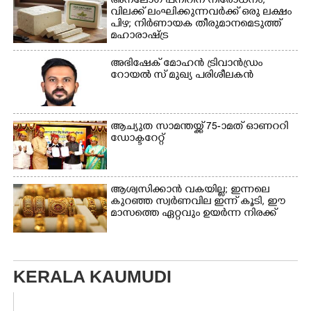
അനലോഗ് പനീറിന് നിരോധനം,
ത്ത്
വിലക്ക് ലംഘിക്കുന്നവർക്ക് ഒരു ലക്ഷം
പിഴ; നിർണായക തീരുമാനമെടുത്ത്
മഹാരാഷ്ട്ര
അഭിഷേക് മോഹൻ ട്രിവാൻഡ്രം
റോയൽ സ് മുഖ്യ പരിശീലകൻ
ആച്യുത സാമന്തയ്ക്ക് 75-ാമത് ഓണററി
ഡോക്ടറേറ്റ്
ആശ്വസിക്കാൻ വകയില്ല; ഇന്നലെ
കുറഞ്ഞ സ്വർണവില ഇന്ന് കൂടി, ഈ
മാസത്തെ ഏറ്റവും ഉയർന്ന നിരക്ക്
KERALA KAUMUDI