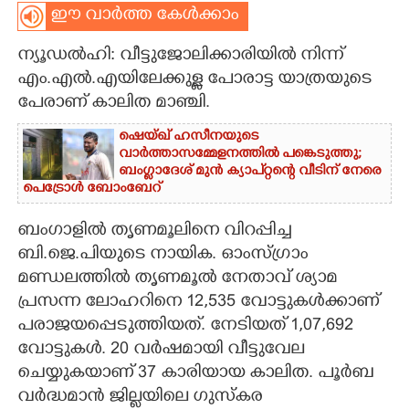
ഈ വാർത്ത കേൾക്കാം
CARTOONS
ന്യൂഡൽഹി: വീട്ടുജോലിക്കാരിയിൽ നിന്ന്
എം.എൽ.എയിലേക്കുള്ള പോരാട്ട യാത്രയുടെ
LITERATURE
പേരാണ് കാലിത മാഞ്ചി.
ഷെയ്ഖ് ഹസീനയുടെ
ZOOM
വാർത്താസമ്മേളനത്തിൽ പങ്കെടുത്തു;
ബംഗ്ലാദേശ് മുൻ ക്യാപ്റ്റന്റെ വീടിന് നേരെ
പെട്രോൾ ബോംബേറ്
CONTACT US
ബംഗാളിൽ തൃണമൂലിനെ വിറപ്പിച്ച
ബി.ജെ.പിയുടെ നായിക. ഓംസ്ഗ്രാം
മണ്ഡലത്തിൽ തൃണമൂൽ നേതാവ് ശ്യാമ
പ്രസന്ന ലോഹറിനെ 12,535 വോട്ടുകൾക്കാണ്
പരാജയപ്പെടുത്തിയത്. നേടിയത് 1,07,692
വോട്ടുകൾ. 20 വർഷമായി വീട്ടുവേല
ചെയ്യുകയാണ് 37 കാരിയായ കാലിത. പൂർബ
വർദ്ധമാൻ ജില്ലയിലെ ഗുസ്കര