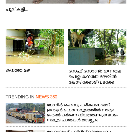
പുലികളി...
കനത്ത മഴ
സേഫ് സോൺ: ഇന്നലെ
പെയ്ത കനത്ത മഴയിൽ
കോഴിക്കോട് വടക്കേ
വയലിൽ വെള്ളം
കയറിയതിനെ തുടർന്ന്
TRENDING IN
NEWS 360
വീട്ടുസാധനങ്ങളുമായി
വെള്ളത്തിലൂടെ
അഗ്നി-6 രഹസ്യ പരീക്ഷണമോ?
ഇന്ത്യൻ മഹാസമുദ്രത്തിൽ നാളെ
നടന്നുവരുന്നവരെ
മുതൽ കർശന നിയന്ത്രണം,വ്യോമ-
മതിലിനു മുകളിൽ നോക്കി
സമുദ്ര പാതകൾ അടയ്ക്കും
നിൽക്കുന്ന
നായ. ഫോട്ടോ: കെ.വിശ്വജി