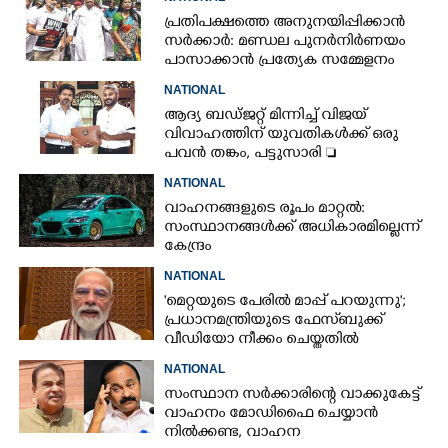
പ്രതിപക്ഷത്തെ അനുനയിപ്പിക്കാൻ
സർക്കാർ: മണ്ഡല പുനർനിർണയം
പാസാക്കാൻ പ്രത്യേക സമ്മേളനം
NATIONAL
ആദ്യ ബഡ്ജറ്റ് മിന്നിച്ച് വിജയ്
വിവാഹത്തിന് യുവതികൾക്ക് ഒരു
പവൻ തങ്കം, പട്ടുസാരി 
നവജാതശിശുക്കൾക്ക്
NATIONAL
സ്വർണമോതിരം  വിദ്യാർത്ഥികൾക്ക്
വാഹനങ്ങളുടെ രൂപം മാറ്റൽ:
സൈക്കിൾ
സംസ്ഥാനങ്ങൾക്ക് അധികാരമില്ലെന്ന്
കേന്ദ്രം
NATIONAL
'മെറ്റയുടെ പേരിൽ മാപ്പ് പറയുന്നു';
പ്രധാനമന്ത്രിയുടെ ഫേസ്‌ബുക്ക്
വീഡിയോ നീക്കം ചെയ്തതിൽ
ക്ഷമാപണം
NATIONAL
സംസ്ഥാന സർക്കാരിന്റെ വാക്കുകേട്ട്
വാഹനം മോഡിഫൈ ചെയ്യാൻ
നിൽക്കണ്ട, വാഹന