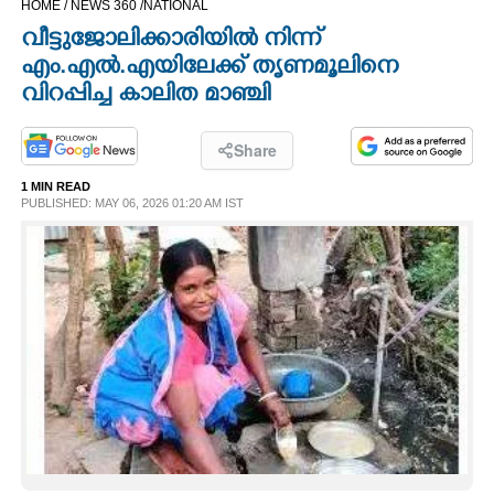
HOME /
NEWS 360 /
NATIONAL
CINEMA
വീട്ടുജോലിക്കാരിയിൽ നിന്ന്
എം.എൽ.എയിലേക്ക് തൃണമൂലിനെ
OPINION
വിറപ്പിച്ച കാലിത മാഞ്ചി
PHOTOS
Share
1 MIN READ
PUBLISHED: MAY 06, 2026 01:20 AM IST
LIFESTYLE
SPIRITUAL
INFO+
ART
ASTRO