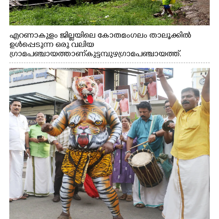
എറണാകുളം ജില്ലയിലെ കോതമംഗലം താലൂക്കിൽ
ഉൾപ്പെടുന്ന ഒരു വലിയ
ഗ്രാമപഞ്ചായത്താണ് കുട്ടമ്പുഴ ഗ്രാമ പഞ്ചായത്ത്.
ആദിവാസി ഊരുകളായ വെള്ളാരംകുത്ത്, കത്തിപ്പാറ,
ഉറിയംപെട്ടി, തേക്കല്ല്, വെട്ടിക്കല്ല്, മഞ്ചപ്പാറ എന്നീ ആറു
സ്ഥലങ്ങളിലേക്കുള്ള പ്രധാന സഞ്ചാര മാർഗമാണ് ഈ
കാണുന്ന കടത്ത് വള്ളം