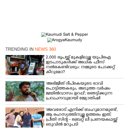
TRENDING IN
NEWS 360
2,000 രൂപയ്ക്ക് മുകളിലുള്ള യുപിഐ
ഇടപാടുകൾക്ക് അധിക ഫീസ്
നൽകേണ്ടിവരും: നമ്മുടെ പോക്കറ്റ്
കീറുമോ?
'അഭിജീത് ദീപ്‌കെയുടെ ഭാവി
പൊട്ടിത്തകരും, അടുത്ത വർഷം
ജയിൽവാസം ഉറപ്പ്'; ഞെട്ടിക്കുന്ന
പ്രവചനവുമായി ജ്യോതിഷി
'അവരോട് എനിക്ക് ബഹുമാനമുണ്ട്',​
ആ രഹസ്യത്തിനുള്ള ഉത്തരം ഇത്;
പ്രീതി സിന്റ - ബ്രെറ്റ് ലീ പ്രണയകഥയ്ക്ക്
ഒടുവിൽ മറുപടി