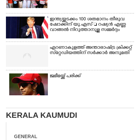
ഇന്ത്യയ്ക്കടക്കം 100 ശതമാനം തീരുവ
ഷോക്കിന് യു.എസ്  റഷ്യൻ എണ്ണ
വാങ്ങൽ നിറുത്താനുള്ള സമ്മർദ്ദം
എറണാകുളത്ത് അന്താരാഷ്ട്ര ക്രിക്കറ്റ്
സ്‌റ്റേഡിയത്തിന് സർക്കാർ അനുമതി
ജമീമയ്ക്ക് പരിക്ക്
KERALA KAUMUDI
GENERAL