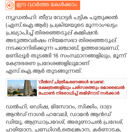
ഈ വാർത്ത കേൾക്കാം
CARTOONS
ന്യൂഡൽഹി: തീവ്ര വോട്ടർ പട്ടിക പുതുക്കൽ
(എസ്.ഐ.ആർ) പ്രക്രിയയുടെ മൂന്നാംഘട്ടം
LITERATURE
പ്രഖ്യാപിച്ച് തിരഞ്ഞെടുപ്പ് കമ്മിഷൻ.
അടുത്തവ‌ർഷം നിയമസഭാ തിരഞ്ഞെടുപ്പ്
ZOOM
നടക്കാനിരിക്കുന്ന പഞ്ചാബ്, ഉത്തരാഖണ്ഡ്,
മണിപ്പൂർ തുടങ്ങി 16 സംസ്ഥാനങ്ങളിലും, മൂന്ന്
CONTACT US
കേന്ദ്രഭരണ പ്രദേശങ്ങളിലുമാണ്
എസ്.ഐ.ആർ തുടങ്ങുന്നത്.
'റീൽസ് ചിത്രീകരണങ്ങൾ വേണ്ട':
ക്ഷേത്രങ്ങളിലും പരിസരത്തും മൊബൈൽ
ഫോൺ നിരോധിച്ച് തമിഴ്നാട് സർക്കാർ
ഡൽഹി, ഒഡിഷ, മിസോറം,​ സിക്കിം,​ ദാദ്ര
ആൻഡ് നാഗ‌ർ ഹവേലി,​ ഡാമൻ ആൻഡ്
ഡിയു,​ ആന്ധ്രാപ്രദേശ്,​ അരുണാചൽ പ്രദേശ്,​
ഹരിയാന,​ ചണ്ഡിഗർ,​തെലങ്കാന, കർണാടക,