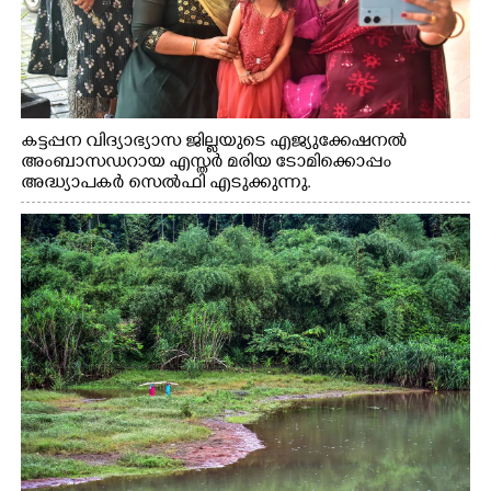
കട്ടപ്പന വിദ്യാഭ്യാസ ജില്ലയുടെ എജ്യുക്കേഷനൽ
അംബാസഡറായ എസ്തർ മരിയ ടോമിക്കൊപ്പം
അദ്ധ്യാപകർ സെൽഫി എടുക്കുന്നു.