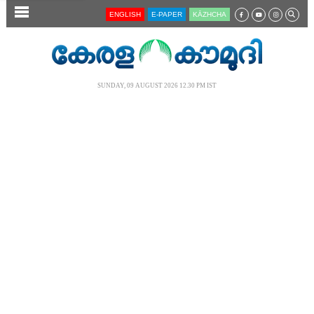
SECTIONS
ENGLISH
E-PAPER
KĀZHCHA
HOME
LATEST
SUNDAY, 09 AUGUST 2026 12.30 PM IST
AUDIO
NOTIFIED NEWS
POLL
KERALA
LOCAL
NEWS 360
CASE DIARY