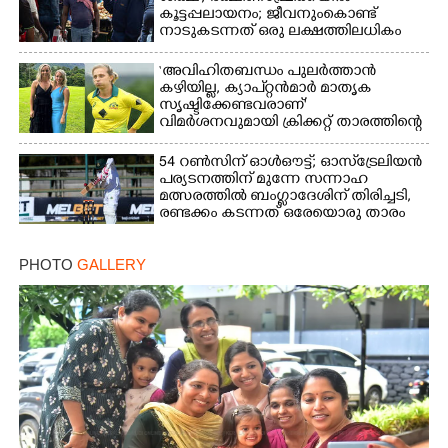
കൂട്ടപ്പലായനം; ജീവനുംകൊണ്ട്
നാടുകടന്നത് ഒരു ലക്ഷത്തിലധികം
പേർ
‘അവിഹിതബന്ധം പുലർത്താൻ
കഴിയില്ല,​ ക്യാപ്റ്റൻമാർ മാതൃക
സൃഷ്ടിക്കേണ്ടവരാണ്'
വിമർശനവുമായി ക്രിക്കറ്റ് താരത്തിന്റെ
ഭാര്യ
54 റൺസിന് ഓൾഔട്ട്; ഓസ്‌ട്രേലിയൻ
പര്യടനത്തിന് മുന്നേ സന്നാഹ
മത്സരത്തിൽ ബംഗ്ലാദേശിന് തിരിച്ചടി,
രണ്ടക്കം കടന്നത് ഒരേയൊരു താരം
PHOTO
GALLERY