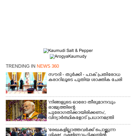
×
Share this link
Copy Link
TRENDING IN
NEWS 360
സൗദി - തുർക്കി - പാക് പ്രതിരോധ
കരാറിലൂടെ പുതിയ ശാക്തിക ചേരി
'നിങ്ങളുടെ ഓരോ തീരുമാനവും
രാജ്യത്തിന്റെ
പുരോഗതിക്കായിരിക്കണം',​
വിദ്യാർത്ഥികളോട് പ്രധാനമന്ത്രി
'രേഖകളില്ലാത്തവർക്ക് പൊള്ളുന്ന
ശിക്ഷ', ദക്ഷിണാഫ്രിക്കയിൽ