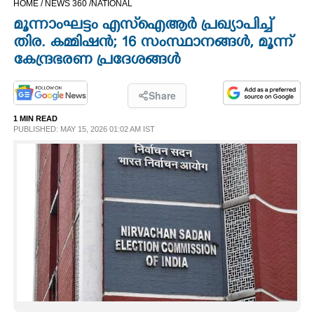
HOME /
NEWS 360 /
NATIONAL
CINEMA
മൂന്നാംഘട്ടം എസ്ഐആർ പ്രഖ്യാപിച്ച്
തിര. കമ്മിഷൻ; 16 സംസ്ഥാനങ്ങൾ, മൂന്ന്
OPINION
കേന്ദ്രഭരണ പ്രദേശങ്ങൾ
PHOTOS
Share
1 MIN READ
PUBLISHED: MAY 15, 2026 01:02 AM IST
LIFESTYLE
SPIRITUAL
INFO+
ART
ASTRO