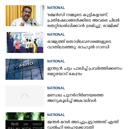
NATIONAL
'ജെൻസി നമ്മുടെ കുട്ടികളാണ്,
പ്രതിഷേധങ്ങൾക്കിടെ അവരെ ചിലർ
തെറ്റിദ്ധരിപ്പിക്കാൻ ശ്രമിച്ചു'; രാജിക്ക്
ശേഷം ആദ്യമായി പ്രതികരിച്ച്
NATIONAL
ധർമ്മേന്ദ്ര പ്രധാൻ
രാജ്യത്ത് തൊഴിലവസരങ്ങളുടെ
വാതിലടഞ്ഞു: രാഹുൽ ഗാന്ധി
NATIONAL
ഇന്ത്യൻ ചട്ടം പാലിച്ച് പ്രവർത്തിക്കണം:
മെറ്റയോട് കേന്ദ്രം
NATIONAL
മണ്ഡല പുനർനിർണയത്തെ
അനുകൂലിച്ച് അകാലിദൾ
NATIONAL
ജന്ത‌‌ർ മന്ദർ അടച്ചുപൂട്ടാത്തത് എന്ത്:
ഡൽഹി ഹൈക്കോടതി