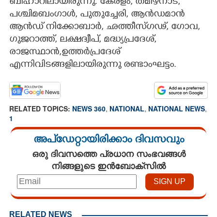
ബീഹാറിലായിരുന്നു.
കേരളം, തമിഴ്നാട്,
പശ്ചിമബംഗാൾ, പുതുച്ചേരി,​ ആൻഡമാൻ
ആൻഡ് നിക്കോബാർ, ഛത്തീസ്ഗഢ്,​ ഗോവ,​
ഗുജറാത്ത്,​ ലക്ഷദ്വീപ്, മദ്ധ്യപ്രദേശ്,
രാജസ്ഥാൻ,​ഉത്തർപ്രദേശ്
എന്നിവിടങ്ങളിലായിരുന്നു രണ്ടാംഘട്ടം.
RELATED TOPICS:
NEWS 360
,
NATIONAL
,
NATIONAL NEWS
,
1
അപ്ഡേറ്റായിരിക്കാം ദിവസവും
ഒരു ദിവസത്തെ പ്രധാന സംഭവങ്ങൾ
നിങ്ങളുടെ ഇൻബോക്സിൽ
RELATED NEWS