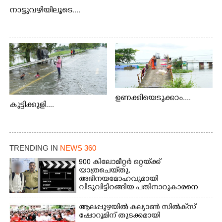
നാട്ടുവഴിയിലൂടെ....
ഉണക്കിയെടുക്കാം....
കുട്ടിക്കുളി....
TRENDING IN
NEWS 360
900 കിലോമീറ്റർ ഒറ്റയ്‌ക്ക്
യാത്രചെ‌യ്‌തു,​
അഭിനയമോഹവുമായി
വീടുവിട്ടിറങ്ങിയ പതിനാറുകാരനെ
കണ്ടെത്തിയത് ഫിലിം സിറ്റിയിൽ
ആലപ്പുഴയിൽ കല്യാൺ സിൽക്‌സ്
ഷോറൂമിന് തുടക്കമായി