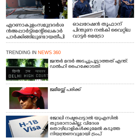
ഓപ്പറേഷൻ തൂഫാന്
എറണാകുളം സമുദ്ര ദർശ
പിന്തുണ നൽകി വൈറ്റില
ൻ അപ്പാർട്ട്മെന്റിലെ കാർ
വാട്ടർ മെട്രോ
പാർക്കിങ്ങിലുണ്ടായ തീപി
ടെർമിനലിൽ റോട്ടറി ക്ലബ്
ടിത്തം മൂലമുണ്ടായ പുക
ഓഫ് കളമശേരി, പ്രഷ്യൻ
കാരണം സമീപത്ത് കൂടി
TRENDING IN
NEWS 360
ബ്ലൂ ആർട്ട് ഹബുമായി
മൂക്ക് പൊത്തി പോകുന്ന
സഹകരിച്ച് നടത്തിയ
കുട്ടി
ജന്ത‌‌ർ മന്ദർ അടച്ചുപൂട്ടാത്തത് എന്ത്:
കളേഴ്‌സ് ഓഫ് ഹോപ്
ഡൽഹി ഹൈക്കോടതി
ആഭ്യന്തര മന്ത്രി രമേശ്
ചെന്നിത്തല ഉദ്ഘാടനം
ചെയ്ത ശേഷം ചിത്രം
വരയ്ക്കുന്ന കുട്ടികളോട്
ജമീമയ്ക്ക് പരിക്ക്
സൗഹൃദം പങ്ക് വയ്ക്കുന്നു.
ടി.ജെ. വിനോദ്
എം.എൽ.എ, പ്രഷ്യൻ ബ്ലൂ
ആർട്ട് ഹബ് ഡയറക്ടർ
ജോലി നഷ്ടപ്പെട്ടാൽ യുഎസിൽ
ടി.ആർ, സുരേഷ്
തുടരാനാകില്ല; വിദേശ
തുടങ്ങിയവർ സമീപം
തൊഴിലാളികൾക്കുമേൽ കടുത്ത
നിയന്ത്രണവുമായി ട്രംപ്‌