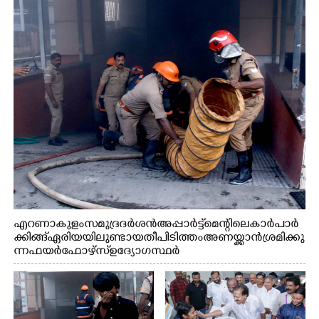
എറണാകുളം സമുദ്ര ദർശൻ അപ്പാർട്ട്മെന്റിലെ കാർ പാർ
ക്കിങ്ങ് ഏരിയയിലുണ്ടായ തീപിടിത്തം അണയ്ക്കാൻ ശ്രമിക്കു
ന്ന ഫയർഫോഴ്സ് ഉദ്യോഗസ്ഥർ