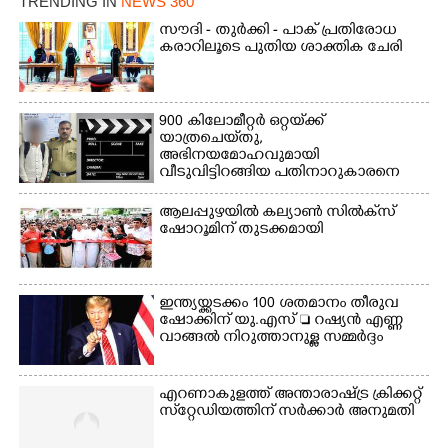
TRENDING IN
NEWS 360
സൗദി - തുർക്കി - പാക് പ്രതിരോധ
കരാറിലൂടെ പുതിയ ശാക്തിക ചേരി
900 കിലോമീറ്റർ ഒറ്റയ്‌ക്ക്
യാത്രചെ‌യ്‌തു,​
അഭിനയമോഹവുമായി
വീടുവിട്ടിറങ്ങിയ പതിനാറുകാരനെ
കണ്ടെത്തിയത് ഫിലിം സിറ്റിയിൽ
×
ആലപ്പുഴയിൽ കല്യാൺ സിൽക്‌സ്
Share this link
ഷോറൂമിന് തുടക്കമായി
ഇന്ത്യയ്ക്കടക്കം 100 ശതമാനം തീരുവ
ഷോക്കിന് യു.എസ്  റഷ്യൻ എണ്ണ
വാങ്ങൽ നിറുത്താനുള്ള സമ്മർദ്ദം
Copy Link
എറണാകുളത്ത് അന്താരാഷ്ട്ര ക്രിക്കറ്റ്
സ്‌റ്റേഡിയത്തിന് സർക്കാർ അനുമതി