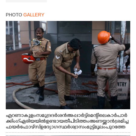
PHOTO
GALLERY
എറണാകുളം സമുദ്ര ദർശൻ അപ്പാർട്ട്മെന്റിലെ കാർ പാർ
ക്കിംഗ് ഏരിയയിൽ ഉണ്ടായ തീപിടിത്തം അണയ്ക്കാൻ ശ്രമിച്ച
ഫയർഫോഴ്സ് ഉദ്യോഗസ്ഥർ ശ്വാസം മുട്ട് മൂലം പുറത്തേ
ക്കിറങ്ങി മുഖം കഴുകുന്നു