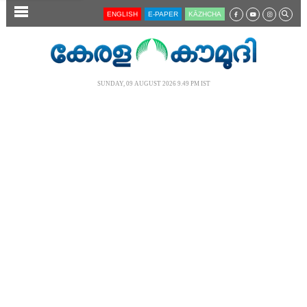
SECTIONS
ENGLISH
E-PAPER
KĀZHCHA
HOME
LATEST
SUNDAY, 09 AUGUST 2026 9.49 PM IST
AUDIO
NOTIFIED NEWS
POLL
KERALA
LOCAL
NEWS 360
CASE DIARY