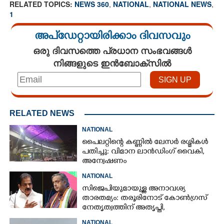
RELATED TOPICS:
NEWS 360
,
NATIONAL
,
NATIONAL NEWS
,
1
അപ്ഡേറ്റായിരിക്കാം ദിവസവും
ഒരു ദിവസത്തെ പ്രധാന സംഭവങ്ങൾ
നിങ്ങളുടെ ഇൻബോക്സിൽ
RELATED NEWS
NATIONAL
പൈലറ്റിന്റെ കണ്ണിൽ ലേസർ രശ്മികൾ
പതിച്ചു: വിമാന ലാൻഡിംഗ് വൈകി,
അന്വേഷണം
NATIONAL
സിജെപിയുമായുള്ള അനാവശ്യ
താരതമ്യം: തരൂരിനോട് കോൺഗ്രസ്
നേതൃത്വത്തിന് അതൃപ്തി,
താക്കീതുമായി കെസി
NATIONAL