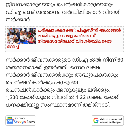
ജീവനക്കാരുടെയും പെൻഷൻകാരുടെയും
CARTOONS
ഡി.എ രണ്ട് ശതമാനം വർദ്ധിപ്പിക്കാൻ വിജയ്
സർക്കാർ.
LITERATURE
പരീക്ഷാ ക്രമക്കേട് : പിഎസ്‌സി അംഗങ്ങൾ
രാജി വച്ചു,​ നാളെ ജാർഖണ്ഡ്
നിയമസഭയിലേക്ക് വിദ്യാ‌ർത്ഥികളുടെ
ZOOM
മാർച്ച്
സർക്കാർ ജീവനക്കാരുടെ ഡി.എ 58ൽ നിന്ന് 60
CONTACT US
ശതമാനമാക്കി ഉയർത്തി. ഒന്നര ലക്ഷം
സർക്കാർ ജീവനക്കാർക്കും അദ്ധ്യാപകർക്കും
പെൻഷൻകാർക്കും കുടുംബ
പെൻഷൻകാർക്കും അനുകൂല്യം ലഭിക്കും.
1,230 കോടിയുടെ നിലവിൽ 1.22 ലക്ഷം കോടി
ധനകമ്മിയുള്ള സംസ്ഥാനമാണ് തമിഴ്നാട് .