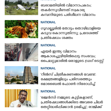
വേണുഗോപാൽ
ബരാമതിയിൽ വിമാനാപകടം;
തകർന്നുവീണത് സ്വകാര്യ
കമ്പനിയുടെ പരിശീലന വിമാനം
NATIONAL
ഗൂഡല്ലൂരിൽ തോട്ടം തൊഴിലാളിയെ
കടുവ കൊന്നുതിന്നു; പ്രദേശത്ത്
പ്രതിഷേധം ശക്തം
NATIONAL
എയർ ഇന്ത്യ വിമാനം
ആകാശച്ചുഴിയിൽപ്പെട്ട സംഭവം;
പൈലറ്റുമാരിൽ ഒരാളുടെ ഡ്രഗ് ടെസ്റ്റ്
ഫലം പോസിറ്റീവ്
NATIONAL
'റീൽസ് ചിത്രീകരണങ്ങൾ വേണ്ട':
ക്ഷേത്രങ്ങളിലും പരിസരത്തും
മൊബൈൽ ഫോൺ നിരോധിച്ച്
തമിഴ്നാട് സർക്കാർ
NATIONAL
'ജെൻസി നമ്മുടെ കുട്ടികളാണ്,
പ്രതിഷേധങ്ങൾക്കിടെ അവരെ ചിലർ
തെറ്റിദ്ധരിപ്പിക്കാൻ ശ്രമിച്ചു'; രാജിക്ക്