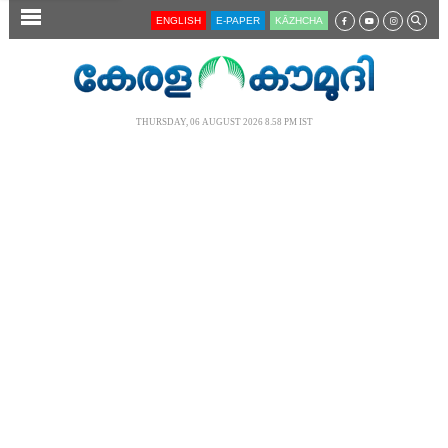
SECTIONS
ENGLISH
E-PAPER
KĀZHCHA
HOME
LATEST
THURSDAY, 06 AUGUST 2026 8.58 PM IST
AUDIO
NOTIFIED NEWS
POLL
KERALA
LOCAL
NEWS 360
CASE DIARY