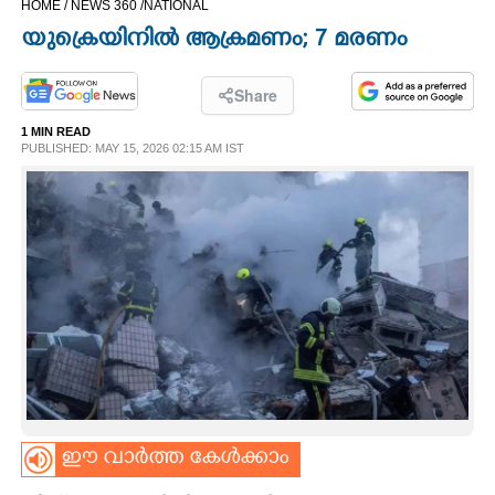
HOME /
NEWS 360 /
NATIONAL
CINEMA
യുക്രെയിനിൽ ആക്രമണം; 7 മരണം
OPINION
Share
1 MIN READ
PHOTOS
PUBLISHED: MAY 15, 2026 02:15 AM IST
LIFESTYLE
SPIRITUAL
INFO+
ART
ഈ വാർത്ത കേൾക്കാം
ASTRO