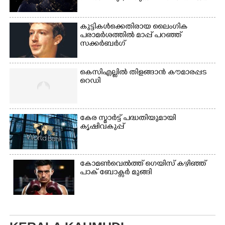
കുട്ടികൾക്കെതിരായ ലൈംഗിക
പരാമർശത്തിൽ മാപ്പ് പറഞ്ഞ്
സക്കർബർഗ്
കെസിഎല്ലിൽ തിളങ്ങാൻ കൗമാരപ്പട
റെഡി
കേര സ്മാർട്ട് പദ്ധതിയുമായി
കൃഷിവകുപ്പ്
കോമൺവെൽത്ത് ഗെയിസ് കഴിഞ്ഞ്
പാക് ബോക്സർ മുങ്ങി