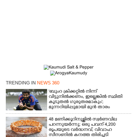
×
Share this link
Copy Link
TRENDING IN
NEWS 360
'ബുംറ ക്രിക്കറ്റിൽ നിന്ന്
വിട്ടുനിൽക്കണം, ഇല്ലെങ്കിൽ സ്ഥിതി
കൂടുതൽ ഗുരുതരമാകും';
മുന്നറിയിപ്പുമായി മുൻ താരം
48 മണിക്കൂറിനുള്ളിൽ സ്വർണവില
പറന്നുയർന്നു; ഒരു പവന് 4,200
രൂപയുടെ വർദ്ധനവ്, വിവാഹ
സീസണിൽ കനത്ത തിരിച്ചടി