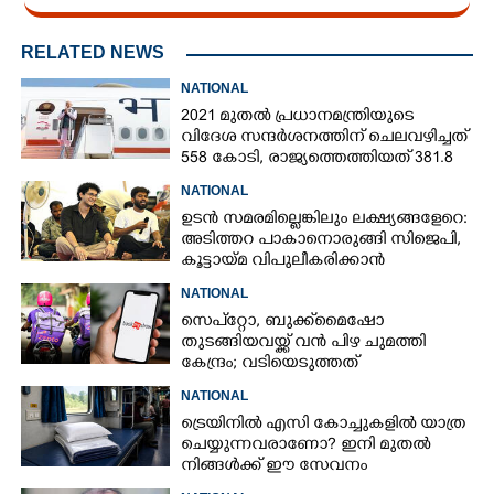
RELATED NEWS
NATIONAL
2021 മുതൽ പ്രധാനമന്ത്രിയുടെ
വിദേശ സന്ദർശനത്തിന് ചെലവഴിച്ചത്
558 കോടി, രാജ്യത്തെത്തിയത് 381.8
ബില്യൺ ഡോളറിന്റെ നിക്ഷേപം
NATIONAL
ഉടൻ സമരമില്ലെങ്കിലും ലക്ഷ്യങ്ങളേറെ:
അടിത്തറ പാകാനൊരുങ്ങി സിജെപി,​
കൂട്ടായ്മ വിപുലീകരിക്കാൻ
ക്യാമ്പയിൻ
NATIONAL
സെപ്‌‌റ്റോ, ബുക്ക്‌മൈഷോ
തുടങ്ങിയവയ്ക്ക് വൻ പിഴ ചുമത്തി
കേന്ദ്രം; വടിയെടുത്തത്
സാധാരണക്കാ‌ർ നേരിടുന്ന
NATIONAL
പ്രശ്‌നത്തിന്
ട്രെയിനിൽ എസി കോച്ചുകളിൽ യാത്ര
ചെയ്യുന്നവരാണോ? ഇനി മുതൽ
നിങ്ങൾക്ക് ഈ സേവനം
സൗജന്യമായി ലഭിക്കും