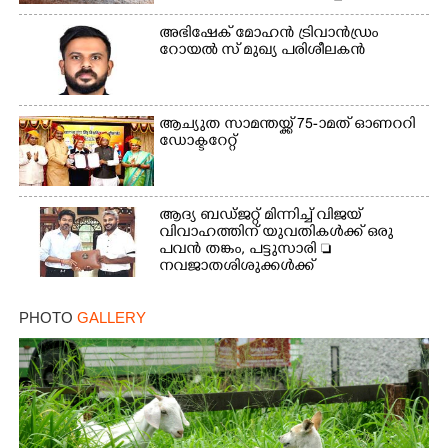
അഭിഷേക് മോഹൻ ട്രിവാൻഡ്രം
റോയൽ സ് മുഖ്യ പരിശീലകൻ
ആച്യുത സാമന്തയ്ക്ക് 75-ാമത് ഓണററി
ഡോക്ടറേറ്റ്
ആദ്യ ബഡ്ജറ്റ് മിന്നിച്ച് വിജയ്
വിവാഹത്തിന് യുവതികൾക്ക് ഒരു
പവൻ തങ്കം, പട്ടുസാരി 
നവജാതശിശുക്കൾക്ക്
സ്വർണമോതിരം  വിദ്യാർത്ഥികൾക്ക്
സൈക്കിൾ
PHOTO
GALLERY