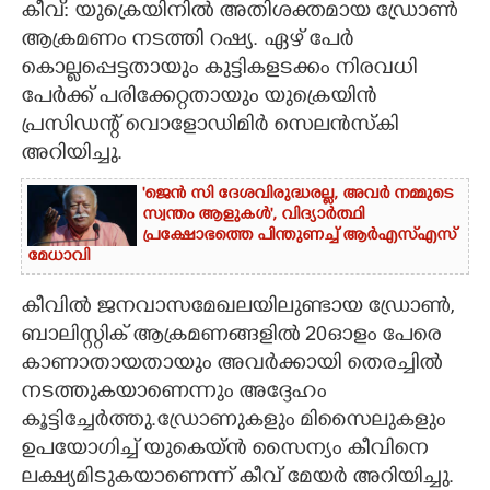
കീവ്: യുക്രെയിനിൽ അതിശക്തമായ ഡ്രോൺ
ആക്രമണം നടത്തി റഷ്യ. ഏഴ് പേ‍ർ
CARTOONS
കൊല്ലപ്പെട്ടതായും കുട്ടികളടക്കം നിരവധി
പേ‌‍ർക്ക് പരിക്കേറ്റതായും യുക്രെയിൻ
LITERATURE
പ്രസിഡന്റ് വൊളോഡിമി‍ർ സെലൻസ്കി
അറിയിച്ചു.
ZOOM
'ജെൻ സി ദേശവിരുദ്ധരല്ല, അവർ നമ്മുടെ
സ്വന്തം ആളുകൾ', വിദ്യാർത്ഥി
CONTACT US
പ്രക്ഷോഭത്തെ പിന്തുണച്ച് ആർഎസ്‌എസ്
മേധാവി
കീവിൽ ജനവാസമേഖലയിലുണ്ടായ ഡ്രോൺ,
ബാലിസ്റ്റിക് ആക്രമണങ്ങളിൽ 20ഓളം പേരെ
കാണാതായതായും അവർക്കായി തെരച്ചിൽ
നടത്തുകയാണെന്നും അദ്ദേഹം
കൂട്ടിച്ചേർത്തു.ഡ്രോണുകളും മിസൈലുകളും
ഉപയോ​ഗിച്ച് യുകെയ്ൻ സൈന്യം കീവിനെ
ലക്ഷ്യമിടുകയാണെന്ന് കീവ് മേയ‍ർ അറിയിച്ചു.