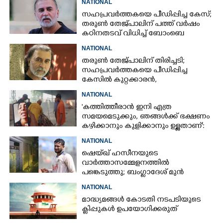
NATIONAL
സഹപ്രവർത്തകയെ പീഡിപ്പിച്ച കേസ്;
തരുൺ തേജ്‌പാലിന് പത്ത് വർഷം
കഠിനതടവ് വിധിച്ച് ബോംബെ
ഹൈക്കോടതി
NATIONAL
തരുൺ തേജ്പാലിന് തിരിച്ചടി;
സഹപ്രവർത്തകയെ പീഡിപ്പിച്ച
കേസിൽ കുറ്റക്കാരൻ,
വിചാരണക്കോടതി വിധി റദ്ദാക്കി
NATIONAL
'കത്തിത്തീരാൻ ഇനി എത്ര
സമയമെടുക്കും, ഞങ്ങൾക്ക് ഭക്ഷണം
കഴിക്കാനും കുളിക്കാനും ഉള്ളതാണ്':
അച്ഛന്റെ സംസ്കാരചടങ്ങിനിടെ
NATIONAL
മക്കൾ
ഷെയ്ഖ് ഹസീനയുടെ
വാർത്താസമ്മേളനത്തിൽ
പങ്കെടുത്തു; ബംഗ്ലാദേശ് മുൻ
ക്യാപ്റ്റന്റെ വീടിന് നേരെ പെട്രോൾ
NATIONAL
ബോംബേറ്
മാദ്ധ്യമങ്ങൾ കോടതി നടപടിയുടെ
ക്ലിപ്പുകൾ ഉപയോഗിക്കരുത്