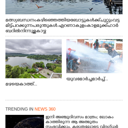
മത്സ്യബന്ധനം കഴിഞ്ഞെത്തിയ ബോട്ടുകൾക്ക് ചുറ്റും വട്ട
മിട്ട് പറക്കുന്ന പരുന്തുകൾ. എറണാകുളം കാളമുക്ക് ഹാർ
ബറിൽ നിന്നുള്ള കാഴ്ച
യുവമോർച്ചമാർച്ച്...
മഴയെകാത്ത്...
TRENDING IN
NEWS 360
ഇനി അഞ്ചുദിവസം മാത്രം; ലോകം
കാത്തിരുന്ന ആ അത്ഭുതം
സംഭവിക്കും, കരുതലോടെ വിദഗ്ധർ