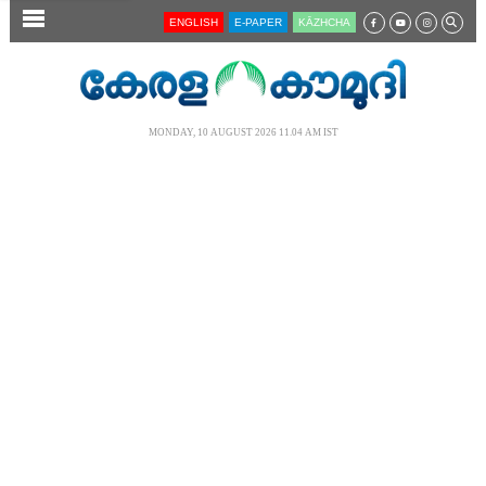
SECTIONS
ENGLISH
E-PAPER
KĀZHCHA
HOME
LATEST
MONDAY, 10 AUGUST 2026 11.04 AM IST
AUDIO
NOTIFIED NEWS
POLL
KERALA
LOCAL
NEWS 360
CASE DIARY