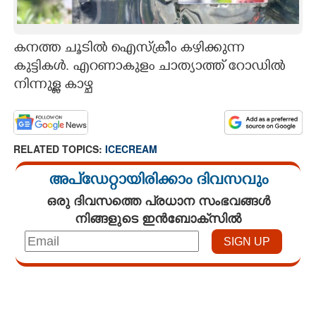
CARTOONS
കനത്ത ചൂടിൽ ഐസ്ക്രീം കഴിക്കുന്ന
LITERATURE
കുട്ടികൾ. എറണാകുളം ചാത്യാത്ത് റോഡിൽ
നിന്നുള്ള കാഴ്ച
ZOOM
CONTACT US
RELATED TOPICS:
ICECREAM
അപ്ഡേറ്റായിരിക്കാം ദിവസവും
ഒരു ദിവസത്തെ പ്രധാന സംഭവങ്ങൾ
നിങ്ങളുടെ ഇൻബോക്സിൽ