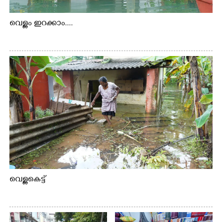
വെള്ളം ഇറക്കാം....
×
Share this link
Copy Link
വെള്ളകെട്ട്