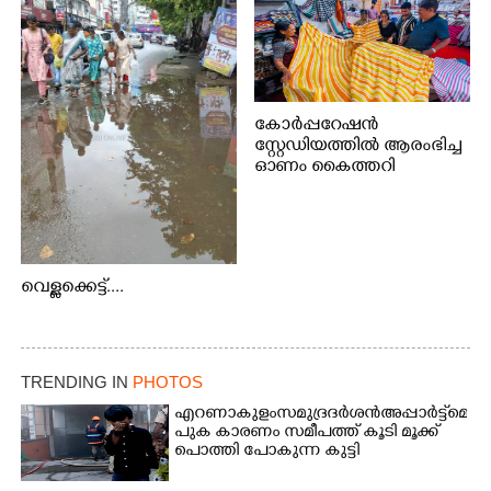
കോർപ്പറേഷൻ
സ്റ്റേഡിയത്തിൽ ആരംഭിച്ച
ഓണം കൈത്തറി
വിപണന മേളയിൽ നിന്നും
വെള്ളക്കെട്ട്....
TRENDING IN
PHOTOS
എറണാകുളം സമുദ്ര ദർശൻ അപ്പാർട്ട്മെന്റി
പുക കാരണം സമീപത്ത് കൂടി മൂക്ക്
പൊത്തി പോകുന്ന കുട്ടി