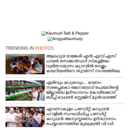
TRENDING IN
PHOTOS
ആലപ്പുഴ രാമങ്കരി എൻ.എസ്.എസ്
ഹയർ സെക്കൻഡറി സ്കൂളിലെ
ദുരിതാശ്വാസ ക്യാമ്പിൽ വെള്ളം
കയറിയതിനെ തുടർന്ന് നഗരത്തിലെ
തിരുവമ്പാടി ഹയർ സെക്കൻഡറി
സ്കൂളിലെ ക്യാമ്പിലെത്തിയ കുട്ടികൾ
എരിവും മധുരവും... ഓണം
കളികളിലേർപ്പെട്ടപ്പോൾ
സപ്ലൈകോ മെഗാട്രേഡ് ഫെയറിന്റെ
ജില്ലാതല ഉദ്ഘാടനം കോഴിക്കോട്
ബീച്ച് ഓപ്പണ്‍ സ്റ്റേജിന് മുന്‍വശത്ത്
നിര്‍വഹിച്ച ശേഷം മന്ത്രി
പി.കെ.കുഞ്ഞാലിക്കുട്ടി സ്റ്റാളുകള്‍
എറണാകുളം പണ്ഡിറ്റ് കറുപ്പൻ
സന്ദര്‍ശിക്കുന്നു..
ഹാളിൽ സംഘടിപ്പിച്ച പണ്ഡിറ്റ്
കറുപ്പൻ അനുസ്മരണം ഉദ്ഘാടനം
ചെയ്യാനെത്തിയ മുഖ്യമന്ത്രി വി.ഡി.
സതീശൻ മന്ത്രി വി.ഇ. അബ്ദുൽ ഗഫൂർ