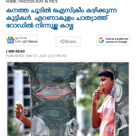
HOME /
PHOTOS /
DAY IN PICS
CINEMA
കനത്ത ചൂടിൽ ഐസ്ക്രീം കഴിക്കുന്ന
കുട്ടികൾ. എറണാകുളം ചാത്യാത്ത്
OPINION
റോഡിൽ നിന്നുള്ള കാഴ്ച
PHOTOS
Share
1 MIN READ
PUBLISHED: MAY 07, 2026 12:27 PM IST
LIFESTYLE
SPIRITUAL
INFO+
ART
ASTRO