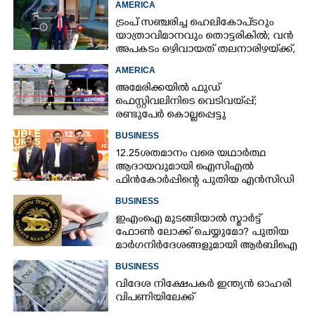
AMERICA
ട്രംപ് സഞ്ചരിച്ച ഹെലികോപ്‌ടറും
യാത്രാവിമാനവും തൊട്ടരികിൽ; വൻ
അപകടം ഒഴിവായത് തലനാരിഴയ്‌ക്ക്,
അന്വേഷണം
AMERICA
അമേരിക്കയിൽ ഫുഡ്
ഫെസ്റ്റിവലിനിടെ വെടിവയ്‌പ്പ്;
രണ്ടുപേർ കൊല്ലപ്പെട്ടു
BUSINESS
12.25ശതമാനം വരെ യഥാർത്ഥ
ആദായവുമായി ഐസിഎൽ
ഫിൻകോർപ്പിന്റെ പുതിയ എൻസിഡി
ഇഷ്യു ആരംഭിക്കുന്നു
BUSINESS
ഇഎംഐ മുടങ്ങിയാൽ സ്മാർട്ട്
ഫോൺ ലോക്ക് ചെയ്യുമോ? പുതിയ
മാർഗനിർദേശങ്ങളുമായി ആർബിഐ
BUSINESS
വിദേശ നിക്ഷേപകർ ഇന്ത്യൻ ഓഹരി
വിപണിയിലേക്ക്