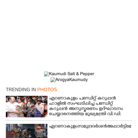
TRENDING IN
PHOTOS
എറണാകുളം പണ്ഡിറ്റ് കറുപ്പൻ
ഹാളിൽ സംഘടിപ്പിച്ച പണ്ഡിറ്റ്
കറുപ്പൻ അനുസ്മരണം ഉദ്ഘാടനം
ചെയ്യാനെത്തിയ മുഖ്യമന്ത്രി വി.ഡി.
സതീശൻ മന്ത്രി വി.ഇ. അബ്ദുൽ ഗഫൂർ
ഹൈബി ഈഡൻ എം.പി
എറണാകുളം സമുദ്ര ദർശൻ അപ്പാർട്ട്മെന്റില
എന്നിവരുമായി സൗഹൃദ
സംഭാഷണത്തിൽ