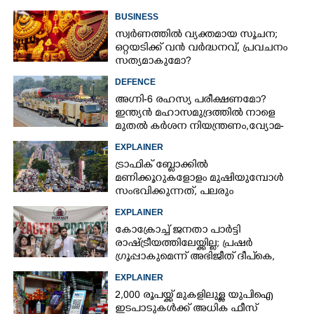
BUSINESS
സ്വര്‍ണത്തില്‍ വ്യക്തമായ സൂചന;
ഒറ്റയടിക്ക് വന്‍ വര്‍ദ്ധനവ്, പ്രവചനം
സത്യമാകുമോ?
DEFENCE
അഗ്നി-6 രഹസ്യ പരീക്ഷണമോ?
ഇന്ത്യൻ മഹാസമുദ്രത്തിൽ നാളെ
മുതൽ കർശന നിയന്ത്രണം,വ്യോമ-
സമുദ്ര പാതകൾ അടയ്ക്കും
EXPLAINER
ട്രാഫിക് ബ്ലോക്കിൽ
മണിക്കൂറുകളോളം മുഷിയുമ്പോൾ
സംഭവിക്കുന്നത്, പലരും
തളർന്നുപോകുന്നതിന്റെ കാരണം
EXPLAINER
ഇതാണ്
കോക്രോച്ച് ജനതാ പാർട്ടി
രാഷ്ട്രീയത്തിലേയ്ക്കില്ല; പ്രഷർ
ഗ്രൂപ്പാകുമെന്ന് അഭിജീത് ദീപ്‌കെ,
എന്താണിതിനർത്ഥം?
EXPLAINER
2,000 രൂപയ്ക്ക് മുകളിലുള്ള യുപിഐ
ഇടപാടുകൾക്ക് അധിക ഫീസ്