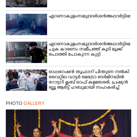
എറണാകുളം സമുദ്ര ദർശൻ അപ്പാർട്ട്മെന്റില
×
Share this link
എറണാകുളം സമുദ്ര ദർശൻ അപ്പാർട്ട്മെന്റി
പുക കാരണം സമീപത്ത് കൂടി മൂക്ക്
പൊത്തി പോകുന്ന കുട്ടി
Copy Link
ഓപ്പറേഷൻ തൂഫാന് പിന്തുണ നൽകി
വൈറ്റില വാട്ടർ മെട്രോ ടെർമിനലിൽ
റോട്ടറി ക്ലബ് ഓഫ് കളമശേരി, പ്രഷ്യൻ
ബ്ലൂ ആർട്ട് ഹബുമായി സഹകരിച്ച്
നടത്തിയ കളേഴ്‌സ് ഓഫ് ഹോപ്
ആഭ്യന്തര മന്ത്രി രമേശ് ചെന്നിത്തല
PHOTO
GALLERY
ഉദ്ഘാടനം ചെയ്ത ശേഷം ചിത്രം
വരയ്ക്കുന്ന കുട്ടികളോട് സൗഹൃദം പങ്ക്
വയ്ക്കുന്നു. ടി.ജെ. വിനോദ്
എം.എൽ.എ, പ്രഷ്യൻ ബ്ലൂ ആർട്ട് ഹബ്
ഡയറക്ടർ ടി.ആർ, സുരേഷ്
തുടങ്ങിയവർ സമീപം