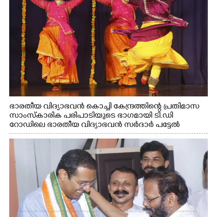
ഭാരതീയ വിദ്യാഭവൻ കൊച്ചി കേന്ദ്രത്തിന്റെ പ്രതിമാസ
സാംസ്കാരിക പരിപാടിയുടെ ഭാഗമായി ടി.ഡി
റോഡിലെ ഭാരതീയ വിദ്യാഭവൻ സർദാർ പട്ടേൽ
സഭാഗൃഹത്തിൽ എം. അക്ഷതയുടെ നേതൃത്വത്തിൽ
അവതരിപ്പിച്ച ലയ നമൻ കഥക് നൃത്തത്തിൽ നിന്ന്