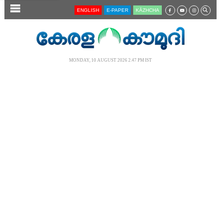
SECTIONS
ENGLISH
E-PAPER
KĀZHCHA
HOME
LATEST
MONDAY, 10 AUGUST 2026 2.47 PM IST
AUDIO
NOTIFIED NEWS
POLL
KERALA
LOCAL
NEWS 360
CASE DIARY