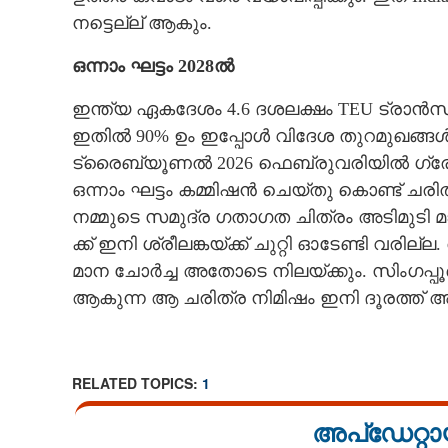
നട്ടെല്ല് ആകും.
ഒന്നാം ഘട്ടം 2028ൽ
ഇന്ത്യ ഏകദേശം 4.6 ദശലക്ഷം TEU ട്രാൻസ്‌ഷി
ഇതിൽ 90% ഉം ഇപ്പോൾ വിദേശ തുറമുഖങ്ങൾ വഴ
ട്രൈബ്യൂണൽ 2026 ഫെബ്രുവരിയിൽ ഗ്രേറ്റ
ഒന്നാം ഘട്ടം കമ്മിഷൻ ചെയ്തു കൊണ്ട് ചരിത്
നമ്മുടെ സമുദ്ര ഗതാഗത ചിത്രം അടിമുടി മാറ
ക്ക് ഇനി ശ്രീലങ്കയ്ക്ക് ചുറ്റി ഓടേണ്ടി വരി
മാന ചോർച്ച അതോടെ നിലയ്ക്കും. സിംഗപ്പൂർ
ആകുന്ന ആ ചരിത്ര നിമിഷം ഇനി ദൂരത്ത് അ
RELATED TOPICS:
1
അപ്ഡേറ്റാ