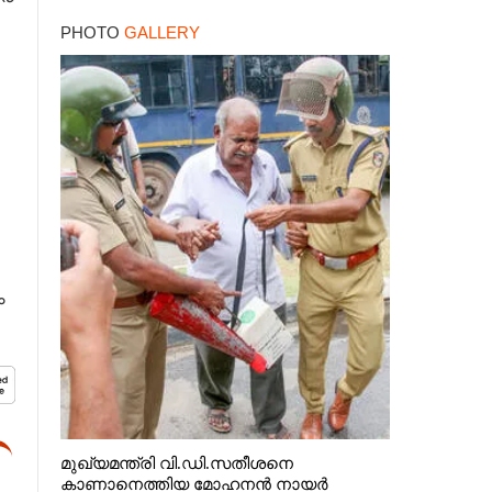
PHOTO
GALLERY
ം
മുഖ്യമന്ത്രി വി.ഡി.സതീശനെ
കാണാനെത്തിയ മോഹനൻ നായർ