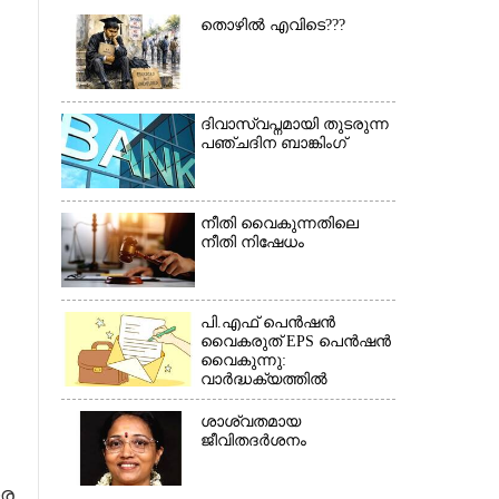
തൊഴിൽ എവിടെ???
ദിവാസ്വപ്നമായി തുടരുന്ന
പഞ്ചദിന ബാങ്കിംഗ്
×
നീതി വൈകുന്നതിലെ
നീതി നിഷേധം
പി.എഫ് പെൻഷൻ
വൈകരുത് EPS പെൻഷൻ
വൈകുന്നു:
വാർദ്ധക്യത്തിൽ
പെൻഷൻകാർ
ബുദ്ധിമുട്ടിൽ*(കത്ത്)
ശാശ്വതമായ
ജീവിതദർശനം
ാര