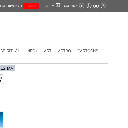
|
MATRIMONY |
E-PAPER
|
LIVE TV
|
CAL 2026
SPIRITUAL
INFO+
ART
ASTRO
CARTOONS
HESHAM