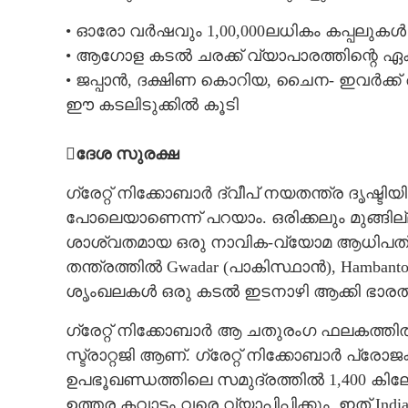
• ഓരോ വർഷവും 1,00,000ലധികം കപ്പലുകൾ
• ആഗോള കടൽ ചരക്ക് വ്യാപാരത്തിന്റെ 
• ജപ്പാൻ, ദക്ഷിണ കൊറിയ, ചൈന- ഇവർക്ക
ഈ കടലിടുക്കിൽ കൂടി
ദേശ സുരക്ഷ
ഗ്രേറ്റ് നിക്കോബാർ ദ്വീപ് നയതന്ത്ര ദൃഷ്ടിയിൽ
പോലെയാണെന്ന് പറയാം. ഒരിക്കലും മുങ്ങില്ലാ
ശാശ്വതമായ ഒരു നാവിക-വ്യോമ ആധിപത്യ സ്ഥ
തന്ത്രത്തിൽ Gwadar (പാകിസ്ഥാൻ), Hambanto
ശൃംഖലകൾ ഒരു കടൽ ഇടനാഴി ആക്കി ഭാരതത്തെ
ഗ്രേറ്റ് നിക്ക
ഗ്രേറ്റ് നിക്കോബാർ ആ ചതുരംഗ ഫലകത്തിൽ
വാണിജ്യ നേട്ട
സ്ട്രാറ്റജി ആണ്. ഗ്രേറ്റ് നിക്കോബാർ പ്ര
ഉപഭൂഖണ്ഡത്തിലെ സമുദ്രത്തിൽ 1,400 കിലോമീറ്
ഉത്തര കവാടം വരെ വ്യാപിപ്പിക്കും. ഇത് Ind