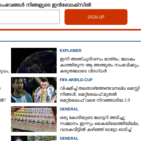
 സംഭവങ്ങൾ നിങ്ങളുടെ ഇൻബോക്സിൽ
EXPLAINER
ഇനി അഞ്ചുദിവസം മാത്രം; ലോകം
കാത്തിരുന്ന ആ അത്ഭുതം സംഭവിക്കും,
ധം,​
കരുതലോടെ വിദഗ്ധർ
FIFA-WORLD-CUP
െ
വിഷമിച്ച് തലതാഴ്‌ത്തേണ്ടവനല്ല മെസ്സി
നിങ്ങള്‍; മെറ്റ്‌ലൈഫ് മുതല്‍
േൽ?
മെറ്റ്‌ലൈഫ് വരെ നിറഞ്ഞാടിയ 2.0
GENERAL
ഒരു കോടിയുടെ ലോട്ടറി അടിച്ചു;
സമ്മാനം ഇന്നും കൈയിലെത്തിയില്ല,
വാടകവീട്ടിൽ കഴിഞ്ഞ് ഓട്ടോ ഓടിച്ച്
73കാരൻ
GENERAL