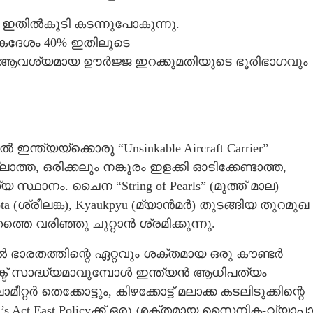
 ഇതിൽകൂടി കടന്നുപോകുന്നു.
ഏകദേശം 40% ഇതിലൂടെ
് ആവശ്യമായ ഊർജ്ജ ഇറക്കുമതിയുടെ ഭൂരിഭാഗവും
Share this link
 ഇന്ത്യയ്ക്കൊരു “Unsinkable Aircraft Carrier”
ത്ത, ഒരിക്കലും നങ്കൂരം ഇളക്കി ഓടിക്കേണ്ടാത്ത,
ാനം. ചൈന “String of Pearls” (മുത്ത് മാല)
ta (ശ്രീലങ്ക), Kyaukpyu (മ്യാൻമർ) തുടങ്ങിയ തുറമുഖ
 വരിഞ്ഞു ചുറ്റാൻ ശ്രമിക്കുന്നു.
Copy Link
ോബാർ പദ്ധതി: നയതന്ത്ര,
 ഭാരതത്തിന്റെ ഏറ്റവും ശക്തമായ ഒരു കൗണ്ടർ
ങ്ങൾ
ോജക്ട് സാദ്ധ്യമാവുമ്പോൾ ഇന്ത്യൻ ആധിപത്യം
റർ തെക്കോട്ടും, കിഴക്കോട്ട് മലാക്ക കടലിടുക്കിന്റെ
ia’s Act East Policyക്ക് ഒരു ശക്തമായ സൈനിക-വ്യാപ