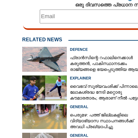
ഒരു ദിവസത്തെ പ്രധാന
RELATED NEWS
DEFENCE
ഫ്രാൻസിന്റെ റഫാലിനെക്കാൾ
കരുത്തൻ,​ പാകിസ്ഥാനടക്കം
രാജ്യങ്ങളെ ഭയപ്പെടുത്തിയ ആയു
ഇന്ത്യ നിർമ്മിച്ച എണ്ണം 100ലേക്ക്
EXPLAINER
വൈഭവ് സൂര്യവംശിക്ക് പിന്നാല
ലോകശ്രദ്ധ നേടി മറ്റൊരു
കൗമാരതാരം; ആരാണ് നീൽ പട്ട
GENERAL
പെരുമഴ: പത്ത് ജില്ലകളിലെ
വിദ്യാഭ്യാസ സ്ഥാപനങ്ങൾക്ക്
അവധി പ്രഖ്യാപിച്ചു.
GENERAL