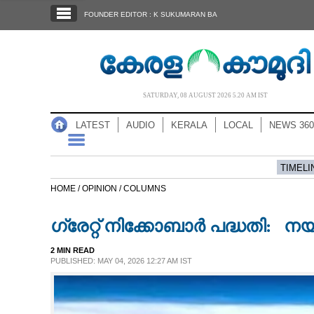
SECTIONS
FOUNDER EDITOR : K SUKUMARAN BA
HOME
LATEST
AUDIO
SATURDAY, 08 AUGUST 2026 5.20 AM IST
NOTIFIED NEWS
LATEST
AUDIO
KERALA
LOCAL
NEWS 360
POLL
KERALA
TIMELI
HOME /
OPINION /
COLUMNS
LOCAL
ഗ്രേറ്റ് നിക്കോബാർ പദ്ധതി: ന
NEWS 360
2 MIN READ
PUBLISHED: MAY 04, 2026 12:27 AM IST
CASE DIARY