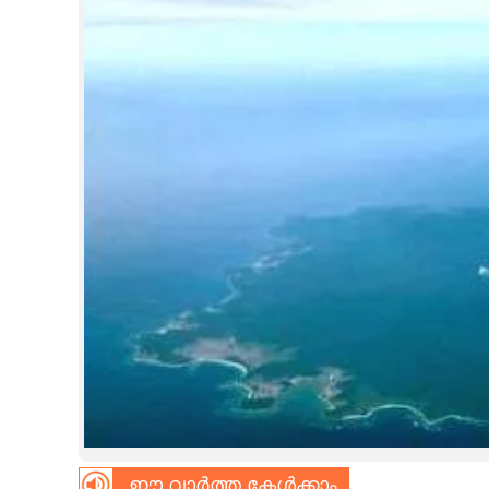
CINEMA
OPINION
PHOTOS
LIFESTYLE
SPIRITUAL
INFO+
ART
ASTRO
ഈ വാർത്ത കേൾക്കാം