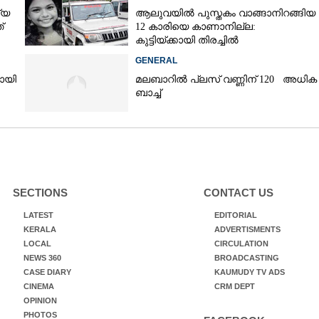
്യ
ആലുവയിൽ പുസ്തകം വാങ്ങാനിറങ്ങിയ
്
12 കാരിയെ കാണാനില്ല:
കുട്ടിയ്ക്കായി തിരച്ചിൽ
GENERAL
യായി
മലബാറിൽ പ്ലസ് വണ്ണിന് 120 അധിക
ബാച്ച്
SECTIONS
CONTACT US
LATEST
EDITORIAL
KERALA
ADVERTISMENTS
LOCAL
CIRCULATION
NEWS 360
BROADCASTING
CASE DIARY
KAUMUDY TV ADS
CINEMA
CRM DEPT
OPINION
PHOTOS