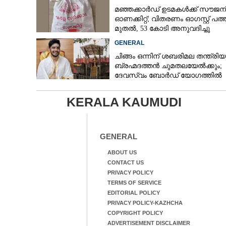
മഞ്ഞക്കാർഡ് ഉടമകൾക്ക് സൗജന
ഓണക്കിറ്റ്; വിതരണം ഓഗസ്റ്റ് പത്ത
മുതൽ, 53 കോടി അനുവദിച്ചു
GENERAL
ചിങ്ങം ഒന്നിന് ശബരിമല തന്ത്രി
ബ്രഹ്മദത്തൻ ചുമതലയേൽക്കും;
ദേവസ്വം ബോർഡ് യോഗത്തിൽ
തീരുമാനം
KERALA KAUMUDI
GENERAL
ABOUT US
CONTACT US
PRIVACY POLICY
TERMS OF SERVICE
EDITORIAL POLICY
PRIVACY POLICY-KAZHCHA
COPYRIGHT POLICY
ADVERTISEMENT DISCLAIMER