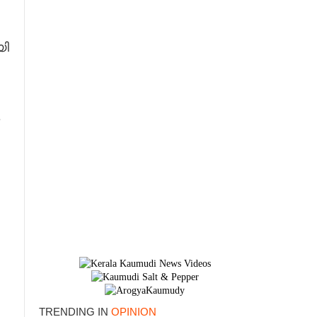
യി
.
TRENDING IN
OPINION