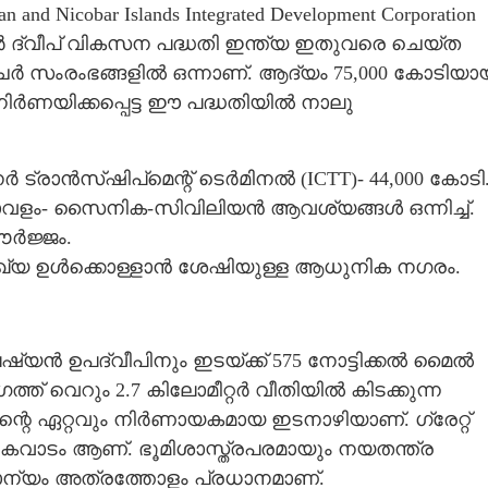
d Nicobar Islands Integrated Development Corporation
കോബാർ ദ്വീപ് വികസന പദ്ധതി ഇന്ത്യ ഇതുവരെ ചെയ്ത
്ചർ സംരംഭങ്ങളിൽ ഒന്നാണ്. ആദ്യം 75,000 കോടിയാ
ർനിർണയിക്കപ്പെട്ട ഈ പദ്ധതിയിൽ നാലു
രാൻസ്‌ഷിപ്‌മെന്റ് ടെർമിനൽ (ICTT)- 44,000 കോടി
ളം- സൈനിക-സിവിലിയൻ ആവശ്യങ്ങൾ ഒന്നിച്ച്.
ഊർജ്ജം.
സംഖ്യ ഉൾക്കൊള്ളാൻ ശേഷിയുള്ള ആധുനിക നഗരം.
യൻ ഉപദ്വീപിനും ഇടയ്‌ക്ക് 575 നോട്ടിക്കൽ മൈൽ
ാഗത്ത് വെറും 2.7 കിലോമീറ്റർ വീതിയിൽ കിടക്കുന്ന
ന്റെ ഏറ്റവും നിർണായകമായ ഇടനാഴിയാണ്. ഗ്രേറ്റ്
െ കവാടം ആണ്. ഭൂമിശാസ്ത്രപരമായും നയതന്ത്ര
ാന്യം അത്രത്തോളം പ്രധാനമാണ്.