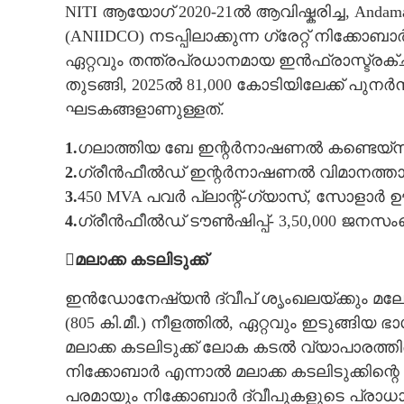
NITI ആയോഗ് 2020-21ൽ ആവിഷ്കരിച്ച, Andaman an
(ANIIDCO) നടപ്പിലാക്കുന്ന ഗ്രേറ്റ് നിക്
ഏറ്റവും തന്ത്രപ്രധാനമായ ഇൻഫ്രാസ്ട്രക
തുടങ്ങി, 2025ൽ 81,000 കോടിയിലേക്ക് പുന
ഘടകങ്ങളാണുള്ളത്.
1.
ഗലാത്തിയ ബേ ഇന്റർനാഷണൽ കണ്ടെയ്‌നർ ട്
2.
ഗ്രീൻഫീൽഡ് ഇന്റർനാഷണൽ വിമാനത്താവ
3.
450 MVA പവർ പ്ലാന്റ്-ഗ്യാസ്, സോളാർ 
4.
ഗ്രീൻഫീൽഡ് ടൗൺഷിപ്പ്- 3,50,000 ജന
മലാക്ക കടലിടുക്ക്
ഇൻഡോനേഷ്യൻ ദ്വീപ് ശൃംഖലയ്‌ക്കും മലേഷ്
(805 കി.മീ.) നീളത്തിൽ, ഏറ്റവും ഇടുങ്ങിയ ഭ
മലാക്ക കടലിടുക്ക് ലോക കടൽ വ്യാപാരത്തി
നിക്കോബാർ എന്നാൽ മലാക്ക കടലിടുക്കിന്റ
പരമായും നിക്കോബാർ ദ്വീപുകളുടെ പ്രാധ