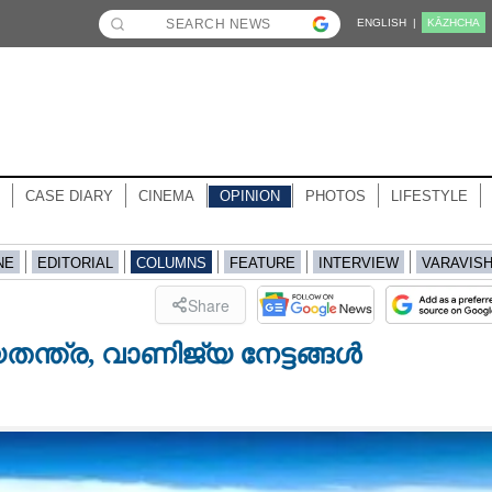
ENGLISH |
KĀZHCHA
CASE DIARY
CINEMA
OPINION
PHOTOS
LIFESTYLE
NE
EDITORIAL
COLUMNS
FEATURE
INTERVIEW
VARAVIS
Share
യതന്ത്ര, വാണിജ്യ നേട്ടങ്ങൾ