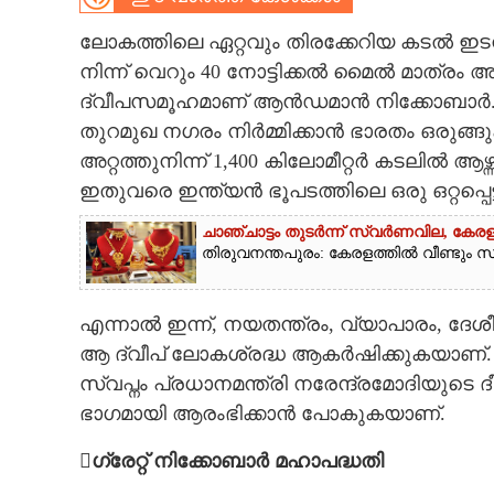
CARTOONS
ലോകത്തിലെ ഏറ്റവും തിരക്കേറിയ കടൽ ഇടനാ
നിന്ന് വെറും 40 നോട്ടിക്കൽ മൈൽ മാത്ര
ദ്വീപസമൂഹമാണ് ആൻഡമാൻ നിക്കോബാർ. ഇവ
LITERATURE
തുറമുഖ നഗരം നിർമ്മിക്കാൻ ഭാരതം ഒരുങ്ങ
അറ്റത്തുനിന്ന് 1,400 കിലോമീറ്റർ കടലിൽ 
ZOOM
ഇതുവരെ ഇന്ത്യൻ ഭൂപടത്തിലെ ഒരു ഒറ്റപ്പെട്ട
CONTACT US
ചാഞ്ചാട്ടം തുടർന്ന് സ്വർണവില, കേരള
തിരുവനന്തപുരം: കേരളത്തിൽ വീണ്ടും സ്വ
എന്നാൽ ഇന്ന്, നയതന്ത്രം, വ്യാപാരം, ദ
ആ ദ്വീപ് ലോകശ്രദ്ധ ആകർഷിക്കുകയാണ്. ഭ
സ്വപ്നം പ്രധാനമന്ത്രി നരേന്ദ്രമോദിയുടെ 
ഭാഗമായി ആരംഭിക്കാൻ പോകുകയാണ്.
ഗ്രേറ്റ് നിക്കോബാർ മഹാപദ്ധതി