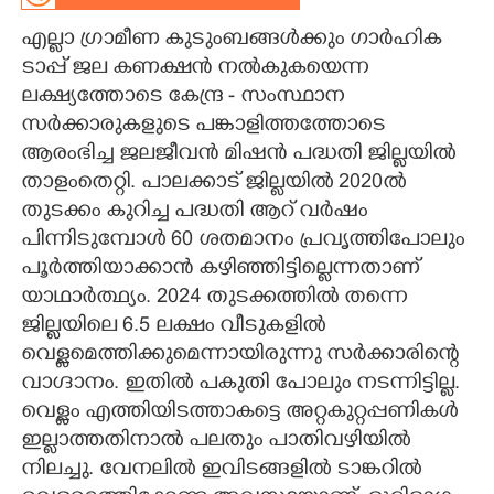
എല്ലാ ഗ്രാമീണ കുടുംബങ്ങൾക്കും ഗാർഹിക
CARTOONS
ടാപ്പ് ജല കണക്ഷൻ നൽകുകയെന്ന
ലക്ഷ്യത്തോടെ കേന്ദ്ര - സംസ്ഥാന
LITERATURE
സർക്കാരുകളുടെ പങ്കാളിത്തത്തോടെ
ആരംഭിച്ച ജലജീവൻ മിഷൻ പദ്ധതി ജില്ലയിൽ
ZOOM
താളംതെറ്റി. പാലക്കാട് ജില്ലയിൽ 2020ൽ
തുടക്കം കുറിച്ച പദ്ധതി ആറ് വർഷം
CONTACT US
പിന്നിടുമ്പോൾ 60 ശതമാനം പ്രവൃത്തിപോലും
പൂർത്തിയാക്കാൻ കഴിഞ്ഞിട്ടില്ലെന്നതാണ്
യാഥാർത്ഥ്യം. 2024 തുടക്കത്തിൽ തന്നെ
ജില്ലയിലെ 6.5 ലക്ഷം വീടുകളിൽ
വെള്ളമെത്തിക്കുമെന്നായിരുന്നു സർക്കാരിന്റെ
വാഗ്ദാനം. ഇതിൽ പകുതി പോലും നടന്നിട്ടില്ല.
വെള്ളം എത്തിയിടത്താകട്ടെ അറ്റകുറ്റപ്പണികൾ
ഇല്ലാത്തതിനാൽ പലതും പാതിവഴിയിൽ
നിലച്ചു. വേനലിൽ ഇവിടങ്ങളിൽ ടാങ്കറിൽ