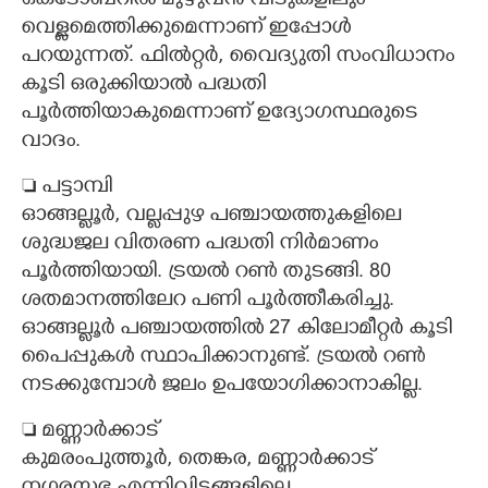
ഒക്ടോബറിൽ മുഴുവൻ വീടുകളിലും
വെള്ളമെത്തിക്കുമെന്നാണ് ഇപ്പോൾ
Copy Link
പറയുന്നത്. ഫിൽറ്റർ, വൈദ്യുതി സംവിധാനം
കൂടി ഒരുക്കിയാൽ പദ്ധതി
പൂർത്തിയാകുമെന്നാണ് ഉദ്യോഗസ്ഥരുടെ
വാദം.
 പട്ടാമ്പി
ഓങ്ങല്ലൂർ, വല്ലപ്പുഴ പഞ്ചായത്തുകളിലെ
ശുദ്ധജല വിതരണ പദ്ധതി നിർമാണം
പൂർത്തിയായി. ട്രയൽ റൺ തുടങ്ങി. 80
ശതമാനത്തിലേറ പണി പൂർത്തീകരിച്ചു.
ഓങ്ങല്ലൂർ പഞ്ചായത്തിൽ 27 കിലോമീറ്റർ കൂടി
പൈപ്പുകൾ സ്ഥാപിക്കാനുണ്ട്. ട്രയൽ റൺ
നടക്കുമ്പോൾ ജലം ഉപയോഗിക്കാനാകില്ല.
 മണ്ണാർക്കാട്
കുമരംപുത്തൂർ, തെങ്കര, മണ്ണാർക്കാട്