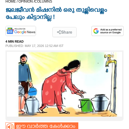
HOME /
OPINION /
COLUMNS
CINEMA
ജലജീവൻ മിഷനിൽ ഒരു തുള്ളിവെള്ളം
പേലും കിട്ടാനില്ല !
OPINION
Share
PHOTOS
4 MIN READ
PUBLISHED: MAY 17, 2026 12:52 AM IST
LIFESTYLE
SPIRITUAL
INFO+
ART
ASTRO
ഈ വാർത്ത കേൾക്കാം