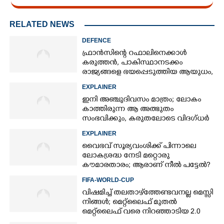
RELATED NEWS
DEFENCE
ഫ്രാൻസിന്റെ റഫാലിനെക്കാൾ
കരുത്തൻ,​ പാകിസ്ഥാനടക്കം
രാജ്യങ്ങളെ ഭയപ്പെടുത്തിയ ആയുധം,​
ഇന്ത്യ നിർമ്മിച്ച എണ്ണം 100ലേക്ക്
EXPLAINER
ഇനി അഞ്ചുദിവസം മാത്രം; ലോകം
കാത്തിരുന്ന ആ അത്ഭുതം
സംഭവിക്കും, കരുതലോടെ വിദഗ്ധർ
EXPLAINER
വൈഭവ് സൂര്യവംശിക്ക് പിന്നാലെ
ലോകശ്രദ്ധ നേടി മറ്റൊരു
കൗമാരതാരം; ആരാണ് നീൽ പട്ടേൽ?
FIFA-WORLD-CUP
വിഷമിച്ച് തലതാഴ്‌ത്തേണ്ടവനല്ല മെസ്സി
നിങ്ങള്‍; മെറ്റ്‌ലൈഫ് മുതല്‍
മെറ്റ്‌ലൈഫ് വരെ നിറഞ്ഞാടിയ 2.0