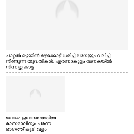
ചാറ്റൽ മഴയിൽ മഴക്കോട്ട് ധരിച്ച് ലഗേജും വലിച്ച്
നീങ്ങുന്ന യുവതികൾ. എറണാകുളം മേനകയിൽ
നിന്നുള്ള കാഴ്ച
മലങ്കര ജലാശയത്തിൽ
രാസമാലിന്യം പരന്ന
ഭാഗത്ത് കൂടി വള്ളം