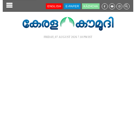
SECTIONS
ENGLISH
E-PAPER
KĀZHCHA
HOME
LATEST
FRIDAY, 07 AUGUST 2026 7.18 PM IST
AUDIO
NOTIFIED NEWS
POLL
KERALA
LOCAL
NEWS 360
CASE DIARY