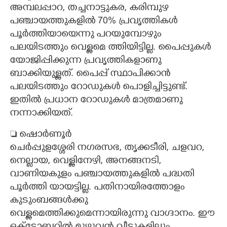
അമ്പലപ്പാറ, തച്ചനാട്ടുകര, കരിമ്പുഴ
പഞ്ചായത്തുകളിൽ 70% പ്രവൃത്തികൾ
പൂർത്തിയായെന്നു പറയുമ്പോഴും
പലയിടത്തും വെള്ളമെ ത്തിയിട്ടില്ല. പൈപ്പുകൾ
യോജിപ്പിക്കുന്ന പ്രവൃത്തികളാണു
ബാക്കിയുള്ളത്. പൈപ്പ് സ്ഥാപിക്കാൻ
പലയിടത്തും റോഡുകൾ പൊളിച്ചിട്ടുണ്ട്.
ഇതിൽ പ്രധാന റോഡുകൾ മാത്രമാണു
നന്നാക്കിയത്.
 ഷൊർണൂർ
ചെർപ്പുളശ്ശേരി നഗരസഭ, തൃക്കടീരി, ചളവറ,
നെല്ലായ, വെള്ളിനേഴി, അനങ്ങനടി,
വാണിയകുളം പഞ്ചായത്തുകളിൽ പദ്ധതി
×
Share this link
പൂർത്തി യായട്ടില്ല. പതിനായിരത്തോളം
കുടുംബങ്ങൾക്കു
വെള്ളമെത്തിക്കുമെന്നായിരുന്നു വാഗ്ദാനം. ഈ