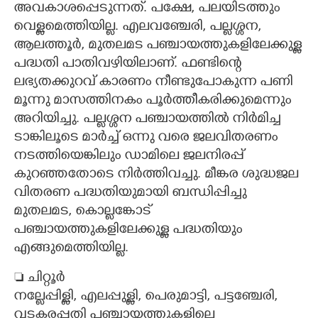
അവകാശപ്പെടുന്നത്. പക്ഷേ, പലയിടത്തും
വെള്ളമെത്തിയില്ല. എലവഞ്ചേരി, പല്ലശ്ശന,
ആലത്തൂർ, മുതലമട പഞ്ചായത്തുകളിലേക്കുള്ള
പദ്ധതി പാതിവഴിയിലാണ്. ഫണ്ടിന്റെ
ലഭ്യതക്കുറവ് കാരണം നീണ്ടുപോകുന്ന പണി
മൂന്നു മാസത്തിനകം പൂർത്തീകരിക്കുമെന്നും
അറിയിച്ചു. പല്ലശ്ശന പഞ്ചായത്തിൽ നിർമിച്ച
ടാങ്കിലൂടെ മാർച്ച് ഒന്നു വരെ ജലവിതരണം
നടത്തിയെങ്കിലും ഡാമിലെ ജലനിരപ്പ്
കുറഞ്ഞതോടെ നിർത്തിവച്ചു. മീങ്കര ശുദ്ധജല
വിതരണ പദ്ധതിയുമായി ബന്ധിപ്പിച്ചു
മുതലമട, കൊല്ലങ്കോട്
പഞ്ചായത്തുകളിലേക്കുള്ള പദ്ധതിയും
എങ്ങുമെത്തിയില്ല.
 ചിറ്റൂർ
നല്ലേപ്പിള്ളി, എലപ്പുള്ളി, പെരുമാട്ടി, പട്ടഞ്ചേരി,
വടകരപ്പതി പഞ്ചായത്തുകളിലെ