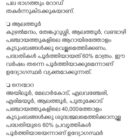
പല ഭാഗത്തും റോഡ്
തകർന്നുകിടക്കുകയാണ്.
 ആലത്തൂർ
കുഴൽമന്ദം, തേങ്കുറുശ്ശി, ആലത്തൂർ, വണ്ടാഴി
പഞ്ചായത്തുകളിലെ ആറായിരത്തോളം
കുടുംബങ്ങൾക്കു വെള്ളമെത്തിക്കണം.
പദ്ധതികൾ പൂർത്തിയായത് 60% മാത്രം. ഈ
വർഷം തന്നെ പൂർത്തിയാക്കുമെന്നാണ്
ഉദ്യോഗസ്ഥർ വ്യക്തമാക്കുന്നത്.
 നെന്മാറ
അയിലൂർ, മേലാർകോട്, എലവഞ്ചേരി,
എരിമയൂർ, ആലത്തൂർ, പുതുക്കോട്
പഞ്ചായത്തുകളിലെ 40,000ത്തോളം
കുടുംബങ്ങൾക്കു ശുദ്ധജലമെത്തിക്കാനുള്ള
പദ്ധതിയുടെ 60% പ്രവൃത്തികൾ
പൂർത്തിയായെന്നാണ് ഉദ്യോഗസ്ഥർ