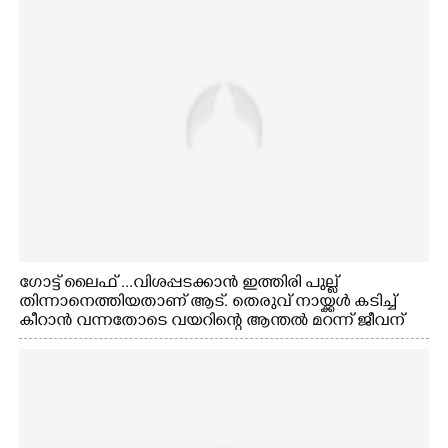
ഗോട്ട് ലൈഫ് ...വിശപ്പടക്കാൻ ഇത്തിരി പുല്ല്
തിന്നാനെത്തിയതാണ് ആട്. തെരുവ് നായ്ക്കൾ കടിച്ച്
കീറാൻ വന്നതോടെ വയറിന്റെ ആന്തൽ മറന്ന് ജീവന്
വേണ്ടിയായി ഓട്ടം. എറണാകുളം വാത്തുരുത്തിയിൽ
നിന്നുള്ള കാഴ്ച