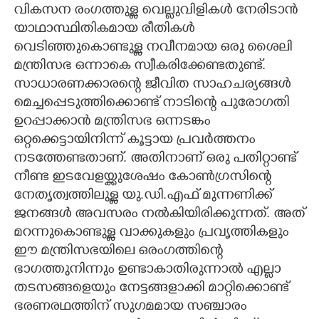
വികസന രംഗത്തുള്ള വെല്ലുവിളികൾ നേരിടാൻ
യാഥാസ്ഥിതികമായ രീതികൾ
വെടിഞ്ഞുകൊണ്ടുള്ള നവീനമായ ഒരു ശൈലി
മന്ത്രിസഭ ഒന്നാകെ സ്വീകരിക്കേണ്ടതുണ്ട്.
സാധാരണക്കാരന്റെ ജീവിത സാഹചര്യങ്ങൾ
മെച്ചപ്പെടുത്തിക്കൊണ്ട് നാടിന്റെ പുരോഗതി
ഉറപ്പാക്കാൻ മന്ത്രിസഭ ഒന്നടങ്കം
ഒറ്റക്കെട്ടായിനിന്ന് കൂട്ടായ പ്രവർത്തനം
നടത്തേണ്ടതാണ്. അതിനാണ് ഒരു പതിറ്റാണ്ട്
നീണ്ട ഇടവേളയ്ക്കുശേഷം കോൺഗ്രസിന്റെ
നേതൃത്വത്തിലുള്ള യു.ഡി.എഫ് മുന്നണിക്ക്
ജനങ്ങൾ അവസരം നൽകിയിരിക്കുന്നത്. അത്
മറന്നുകൊണ്ടുള്ള വാക്കുകളും പ്രവൃത്തികളും
ഇ‌ൗ മന്ത്രിസഭയിലെ ഒരംഗത്തിന്റെ
ഭാഗത്തുനിന്നും ഉണ്ടാകാതിരുന്നാൽ എല്ലാ
തടസങ്ങളെയും നേട്ടങ്ങളാക്കി മാറ്റിക്കൊണ്ട്
ഭരണരഥത്തിന് സുഗമമായ സഞ്ചാരം