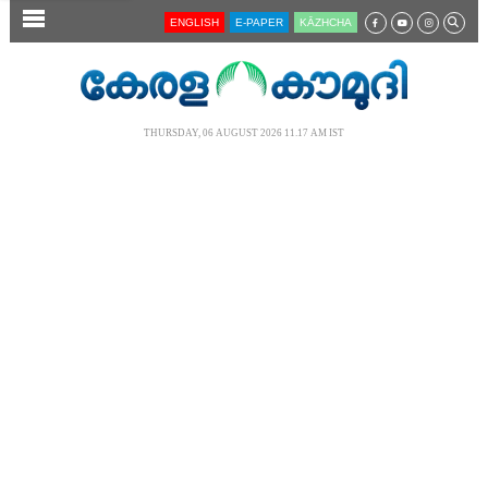
SECTIONS
ENGLISH
E-PAPER
KĀZHCHA
HOME
LATEST
THURSDAY, 06 AUGUST 2026 11.17 AM IST
AUDIO
NOTIFIED NEWS
POLL
KERALA
LOCAL
NEWS 360
CASE DIARY