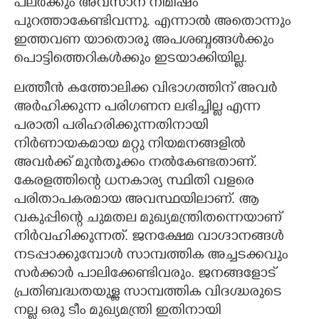
പലർക്കും അവസാന നിമിഷം
പുറത്താകേണ്ടിവന്നു. എന്നാൽ അതൊന്നും
ഇത്തവണ യാതൊരു അപശബ്ദങ്ങൾക്കും
പൊട്ടിത്തെറികൾക്കും ഇടയാക്കിയില്ല.
ലത്തീൻ കത്തോലിക്ക വിഭാഗത്തിന് അവർ
അർഹിക്കുന്ന പരിഗണന ലഭിച്ചില്ല എന്ന
പരാതി പരിഹരിക്കുന്നതിനായി
നിർണായകമായ മറ്റു നിയമനങ്ങളിൽ
അവർക്ക് മുൻതൂക്കം നൽകേണ്ടതാണ്.
കേരളത്തിന്റെ ധനകാര്യ സ്ഥിതി വളരെ
പരിതാപകരമായ അവസ്ഥയിലാണ്. ആ
വകുപ്പിന്റെ ചുമതല മുഖ്യമന്ത്രിതന്നെയാണ്
നിർവഹിക്കുന്നത്. ജനക്ഷേമ വാഗ്ദാനങ്ങൾ
നടപ്പാക്കുമ്പോൾ സാമ്പത്തിക അച്ചടക്കവും
സർക്കാർ പാലിക്കേണ്ടിവരും. ജനങ്ങളോട്
പ്രതിബദ്ധതയുള്ള സാമ്പത്തിക വിദഗ്ദ്ധരുടെ
×
Share this link
നല്ല ഒരു ടീം മുഖ്യമന്ത്രി ഇതിനായി