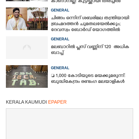
കാണാനില്ല: കുട്ടിയ്ക്കായി തിരച്ചിൽ
GENERAL
ചിങ്ങം ഒന്നിന് ശബരിമല തന്ത്രിയായി
ബ്രഹ്മദത്തൻ ചുമതലയേൽക്കും;
ദേവസ്വം ബോർഡ് യോഗത്തിൽ
തീരുമാനം
GENERAL
മലബാറിൽ പ്ലസ് വണ്ണിന് 120 അധിക
ബാച്ച്
GENERAL
 1,000 കോടിയുടെ മയക്കുമരുന്ന്:
ബുദ്ധികേന്ദ്രം രണ്ടംഗ മലയാളികൾ
KERALA KAUMUDI
EPAPER