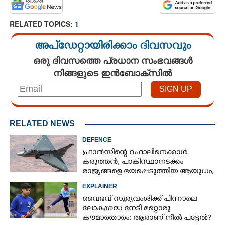
RELATED TOPICS:
1
അപ്ഡേറ്റായിരിക്കാം ദിവസവും
ഒരു ദിവസത്തെ പ്രധാന സംഭവങ്ങൾ
നിങ്ങളുടെ ഇൻബോക്സിൽ
RELATED NEWS
DEFENCE
ഫ്രാൻസിന്റെ റഫാലിനെക്കാൾ
കരുത്തൻ,​ പാകിസ്ഥാനടക്കം
രാജ്യങ്ങളെ ഭയപ്പെടുത്തിയ ആയുധം,​
ഇന്ത്യ നിർമ്മിച്ച എണ്ണം 100ലേക്ക്
EXPLAINER
വൈഭവ് സൂര്യവംശിക്ക് പിന്നാലെ
ലോകശ്രദ്ധ നേടി മറ്റൊരു
കൗമാരതാരം; ആരാണ് നീൽ പട്ടേൽ?