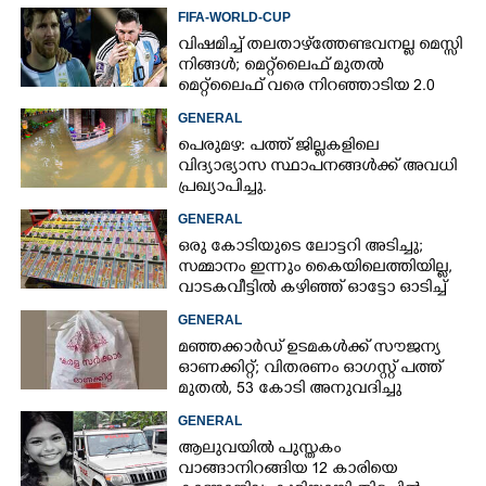
FIFA-WORLD-CUP
വിഷമിച്ച് തലതാഴ്‌ത്തേണ്ടവനല്ല മെസ്സി
നിങ്ങള്‍; മെറ്റ്‌ലൈഫ് മുതല്‍
മെറ്റ്‌ലൈഫ് വരെ നിറഞ്ഞാടിയ 2.0
GENERAL
പെരുമഴ: പത്ത് ജില്ലകളിലെ
വിദ്യാഭ്യാസ സ്ഥാപനങ്ങൾക്ക് അവധി
പ്രഖ്യാപിച്ചു.
GENERAL
ഒരു കോടിയുടെ ലോട്ടറി അടിച്ചു;
സമ്മാനം ഇന്നും കൈയിലെത്തിയില്ല,
വാടകവീട്ടിൽ കഴിഞ്ഞ് ഓട്ടോ ഓടിച്ച്
73കാരൻ
GENERAL
മഞ്ഞക്കാർഡ് ഉടമകൾക്ക് സൗജന്യ
ഓണക്കിറ്റ്; വിതരണം ഓഗസ്റ്റ് പത്ത്
മുതൽ, 53 കോടി അനുവദിച്ചു
GENERAL
ആലുവയിൽ പുസ്തകം
വാങ്ങാനിറങ്ങിയ 12 കാരിയെ