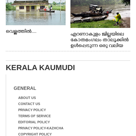
വെള്ളത്തിൽ....
എറണാകുളം ജില്ലയിലെ
കോതമംഗലം താലൂക്കിൽ
ഉൾപ്പെടുന്ന ഒരു വലിയ
ഗ്രാമപഞ്ചായത്താണ് കുട്ട
മ്പുഴ ഗ്രാമ പഞ്ചായത്ത്.
ആദിവാസി ഊരുകളായ
KERALA KAUMUDI
വെള്ളാരംകുത്ത്,
കത്തിപ്പാറ, ഉറിയംപെട്ടി,
തേക്കല്ല്, വെട്ടിക്കല്ല്,
മഞ്ചപ്പാറ എന്നീ ആറു
GENERAL
സ്ഥലങ്ങളിലേക്കുള്ള
പ്രധാന സഞ്ചാര
ABOUT US
മാർഗമാണ് ഈ കാണുന്ന
CONTACT US
കടത്ത് വള്ളം
PRIVACY POLICY
TERMS OF SERVICE
EDITORIAL POLICY
PRIVACY POLICY-KAZHCHA
COPYRIGHT POLICY