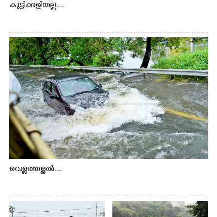
കുട്ടിക്കളിയല്ല....
വെള്ളത്തള്ളൽ....