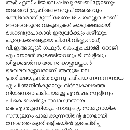
ആർ.എസ്.പിയിലെ ഷിബു ബേബിജോണും
ജേക്കബ് ഗ്രൂപ്പിലെ അനൂപ് ജേക്കബും
മന്ത്രിമാരായിരുന്ന് ഭരണപരിചയമുള്ളവരാണ്.
അവരവരുടെ വകുപ്പുകൾ കാര്യക്ഷമമായി
കൊണ്ടുപോകാൻ ഇരുവർക്കും കഴിയും.
പുതുരക്തങ്ങളായ പി.സി.വിഷ്ണുനാഥ്,
വി.ഇ.അബ്ദുൾ ഗഫൂർ, കെ.എം.ഷാജി, റോജി
എം.ജോൺ തുടങ്ങിയവരും ടി.സിദ്ദിഖും
തിളക്കമാർന്ന ഭരണം കാഴ്ചവയ്ക്കാൻ
വൈഭവമുള്ളവരാണ്. അതുപോല
പ്രതീക്ഷയുണർത്തുന്നു പരിചയ സമ്പന്നനായ
എ.പി.അനിൽകുമാറും ദീർഘകാലത്തെ
നിയമസഭാ പരിചയമുള്ള എൻ.ഷംസുദ്ദീനും
പി.കെ.ബഷീറും നവാഗതയായ
കെ.എ.തുളസിയും. സാമൂഹ്യ, സാമുദായിക
സന്തുലനം പാലിക്കുന്നതിന്റെ ഭാഗമായി
നേരത്തെ മന്ത്രിപ്പട്ടികയിൽ ഇടംപിടിച്ച