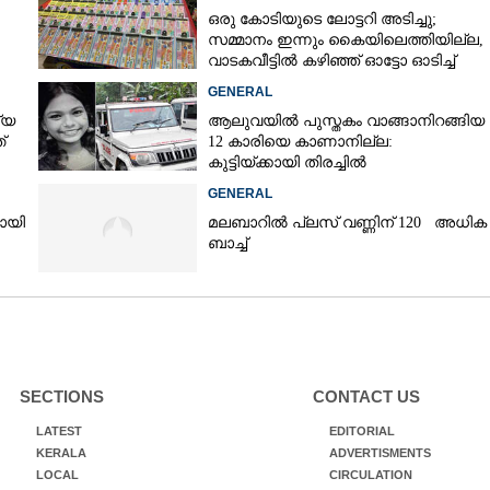
ഒരു കോടിയുടെ ലോട്ടറി അടിച്ചു;
സമ്മാനം ഇന്നും കൈയിലെത്തിയില്ല,
വാടകവീട്ടിൽ കഴിഞ്ഞ് ഓട്ടോ ഓടിച്ച്
73കാരൻ
GENERAL
്യ
ആലുവയിൽ പുസ്തകം വാങ്ങാനിറങ്ങിയ
്
12 കാരിയെ കാണാനില്ല:
കുട്ടിയ്ക്കായി തിരച്ചിൽ
GENERAL
യായി
മലബാറിൽ പ്ലസ് വണ്ണിന് 120 അധിക
ബാച്ച്
SECTIONS
CONTACT US
LATEST
EDITORIAL
KERALA
ADVERTISMENTS
LOCAL
CIRCULATION