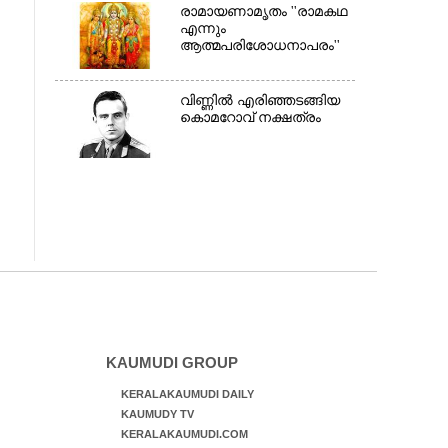
രാമായണാമൃതം ''രാമകഥ
എന്നും
ആത്മപരിശോധനാപരം''
വി​ണ്ണി​ൽ​ ​എ​രി​ഞ്ഞ​ട​ങ്ങിയ
കൊ​മ​റോ​വ് ​ന​ക്ഷ​ത്രം
KAUMUDI GROUP
KERALAKAUMUDI DAILY
KAUMUDY TV
KERALAKAUMUDI.COM