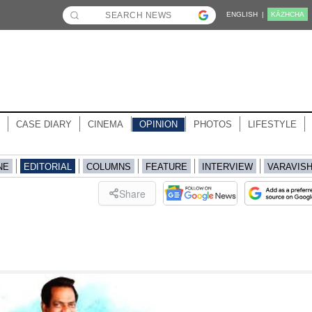
ENGLISH |
KĀZHCHA
CASE DIARY
CINEMA
OPINION
PHOTOS
LIFESTYLE
NE
EDITORIAL
COLUMNS
FEATURE
INTERVIEW
VARAVIS
Share