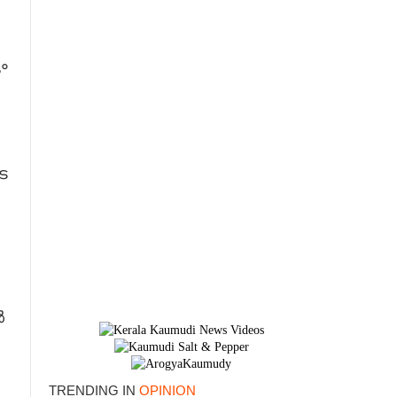
ം
െ
ൽ
TRENDING IN
OPINION