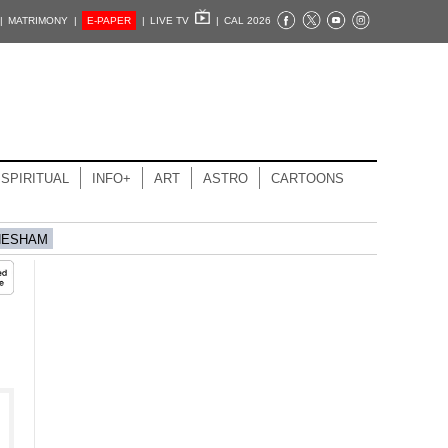
|
MATRIMONY |
E-PAPER
|
LIVE TV
|
CAL 2026
SPIRITUAL
INFO+
ART
ASTRO
CARTOONS
HESHAM