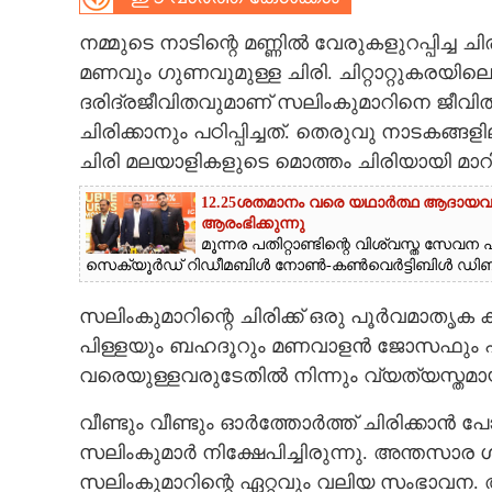
CARTOONS
നമ്മുടെ നാടിന്റെ മണ്ണിൽ വേരുകളുറപ്പിച്ച ചി
മണവും ഗുണവുമുള്ള ചിരി. ചിറ്റാറ്റുകരയില
ദരിദ്രജീവിതവുമാണ് സലിംകുമാറിനെ ജീവിത
LITERATURE
ചിരിക്കാനും പഠിപ്പിച്ചത്. തെരുവു നാടകങ്
ചിരി മലയാളികളുടെ മൊത്തം ചിരിയായി മാറി
ZOOM
12.25ശതമാനം വരെ യഥാർത്ഥ ആദായ
ആരംഭിക്കുന്നു
CONTACT US
മൂന്നര പതിറ്റാണ്ടിന്റെ വിശ്വസ്ത സേ
സെക്യൂർഡ് റിഡീമബിൾ നോൺ-കൺവെർട്ടിബിൾ ഡിബഞ്
സലിംകുമാറിന്റെ ചിരിക്ക് ഒരു പൂർവമാതൃ
പിള്ളയും ബഹദൂറും മണവാളൻ ജോസഫും പട
വരെയുള്ളവരുടേതിൽ നിന്നും വ്യത്യസ്തമാ
വീണ്ടും വീണ്ടും ഓർത്തോർത്ത് ചിരിക്കാൻ 
സലിംകുമാർ നിക്ഷേപിച്ചിരുന്നു. അന്തസാ
സലിംകുമാറിന്റെ ഏറ്റവും വലിയ സംഭാവന