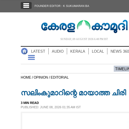
SECTIONS
FOUNDER EDITOR : K SUKUMARAN BA
HOME
LATEST
AUDIO
SUNDAY, 09 AUGUST 2026 6.48 PM IST
NOTIFIED NEWS
LATEST
AUDIO
KERALA
LOCAL
NEWS 360
POLL
KERALA
TIMELI
HOME /
OPINION /
EDITORIAL
LOCAL
സലിംകുമാറിന്റെ മായാത്ത ചിരി
NEWS 360
3 MIN READ
PUBLISHED: JUNE 08, 2026 01:35 AM IST
CASE DIARY