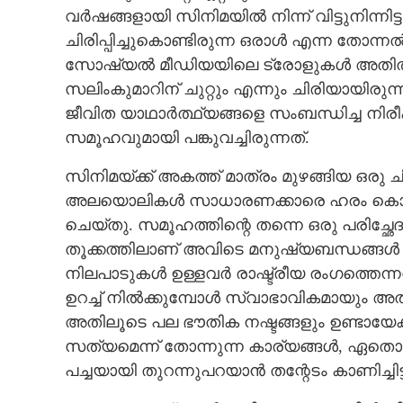
വർഷങ്ങളായി സിനിമയിൽ നിന്ന് വിട്ടുനിന്നിട
ചിരിപ്പിച്ചുകൊണ്ടിരുന്ന ഒരാൾ എന്ന തോന്
സോഷ്യൽ മീഡിയയിലെ ട്രോളുകൾ അതിൽ ഒരു വല
സലിംകുമാറിന് ചുറ്റും എന്നും ചിരിയായി
ജീവിത യാഥാർത്ഥ്യങ്ങളെ സംബന്ധിച്ച നി
സമൂഹവുമായി പങ്കുവച്ചിരുന്നത്.
സിനിമയ്ക്ക് അകത്ത് മാത്രം മുഴങ്ങിയ ഒര
അലയൊലികൾ സാധാരണക്കാരെ ഹരം കൊള്ളിക്
ചെയ്തു. സമൂഹത്തിന്റെ തന്നെ ഒരു പരിച്ഛേ
തൂക്കത്തിലാണ് അവിടെ മനുഷ്യബന്ധങ്ങൾ ഉട
നിലപാടുകൾ ഉള്ളവർ രാഷ്ട്രീയ രംഗത്തെന
ഉറച്ച് നിൽക്കുമ്പോൾ സ്വാഭാവികമായും അത
അതിലൂടെ പല ഭൗതിക നഷ്ടങ്ങളും ഉണ്ടായേക
സത്യമെന്ന് തോന്നുന്ന കാര്യങ്ങൾ, ഏതൊ
പച്ചയായി തുറന്നുപറയാൻ തന്റേടം കാണിച്ചിട