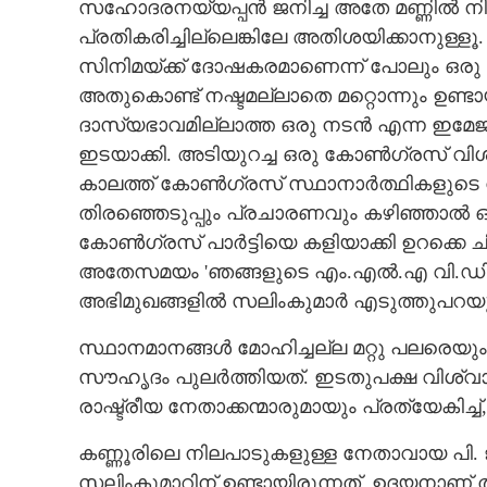
സഹോദരനയ്യപ്പൻ ജനിച്ച അതേ മണ്ണിൽ നി
പ്രതികരിച്ചില്ലെങ്കിലേ അതിശയിക്കാനുള്
സിനിമയ്ക്ക് ദോഷകരമാണെന്ന് പോലും ഒരു ഘ
അതുകൊണ്ട് നഷ്ടമല്ലാതെ മറ്റൊന്നും ഉണ്ടാ
ദാസ്യഭാവമില്ലാത്ത ഒരു നടൻ എന്ന ഇമേജ
ഇടയാക്കി. അടിയുറച്ച ഒരു കോൺഗ്രസ് വിശ്
കാലത്ത് കോൺഗ്രസ് സ്ഥാനാർത്ഥികളുടെ വ
തിരഞ്ഞെടുപ്പും പ്രചാരണവും കഴിഞ്ഞാൽ ഒറ്
കോൺഗ്രസ് പാർട്ടിയെ കളിയാക്കി ഉറക്കെ ചിര
അതേസമയം 'ഞങ്ങളുടെ എം.എൽ.എ വി.ഡി. സത
അഭിമുഖങ്ങളിൽ സലിംകുമാർ എടുത്തുപറയുക
സ്ഥാനമാനങ്ങൾ മോഹിച്ചല്ല മറ്റു പലരെ
സൗഹൃദം പുലർത്തിയത്. ഇടതുപക്ഷ വിശ്വാ
രാഷ്ട്രീയ നേതാക്കന്മാരുമായും പ്രത്യേകിച്ച്,
സലിംകുമാറിന്റെ
കണ്ണൂരിലെ നിലപാടുകളുള്ള നേതാവായ പി.
സലിംകുമാറിന് ഉണ്ടായിരുന്നത്. ഉദയനാണ് താരത്