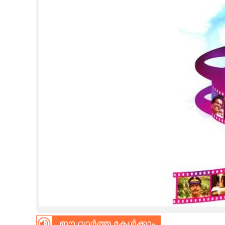
CINEMA
OPINION
PHOTOS
LIFESTYLE
SPIRITUAL
INFO+
ART
ASTRO
ഈ വാർത്ത കേൾക്കാം