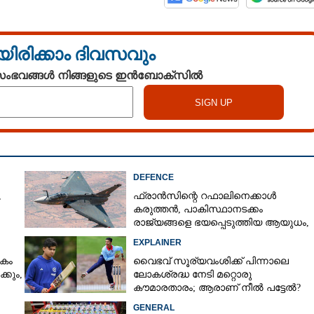
യിരിക്കാം ദിവസവും
 സംഭവങ്ങൾ നിങ്ങളുടെ ഇൻബോക്സിൽ
DEFENCE
,
ഫ്രാൻസിന്റെ റഫാലിനെക്കാൾ
കരുത്തൻ,​ പാകിസ്ഥാനടക്കം
രാജ്യങ്ങളെ ഭയപ്പെടുത്തിയ ആയുധം,​
ഇന്ത്യ നിർമ്മിച്ച എണ്ണം 100ലേക്ക്
EXPLAINER
കം
വൈഭവ് സൂര്യവംശിക്ക് പിന്നാലെ
്കും,
ലോകശ്രദ്ധ നേടി മറ്റൊരു
കൗമാരതാരം; ആരാണ് നീൽ പട്ടേൽ?
GENERAL