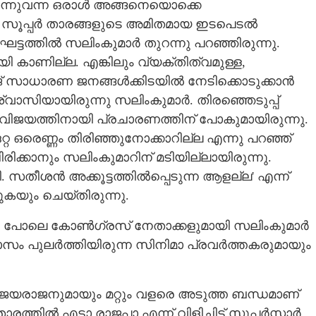
ന്നുവന്ന ഒരാൾ അങ്ങനെയൊക്കെ
ളൂ. സൂപ്പർ താരങ്ങളുടെ അമിതമായ ഇടപെടൽ
ട്ടത്തിൽ സലിംകുമാർ തുറന്നു പറഞ്ഞിരുന്നു.
യി കാണില്ല. എങ്കിലും വ്യക്തിത്വമുള്ള,
് സാധാരണ ജനങ്ങൾക്കിടയിൽ നേടിക്കൊടുക്കാൻ
വാസിയായിരുന്നു സലിംകുമാർ. തിരഞ്ഞെടുപ്പ്
ിജയത്തിനായി പ്രചാരണത്തിന് പോകുമായിരുന്നു.
റ ഒരെണ്ണം തിരിഞ്ഞുനോക്കാറില്ല എന്നു പറഞ്ഞ്
ിക്കാനും സലിംകുമാറിന് മടിയില്ലായിരുന്നു.
Share this link
ീശൻ അക്കൂട്ടത്തിൽപ്പെടുന്ന ആളല്ല' എന്ന്
യും ചെയ്തിരുന്നു.
യും പോലെ കോൺഗ്രസ് നേതാക്കളുമായി സലിംകുമാർ
സം പുലർത്തിയിരുന്ന സിനിമാ പ്രവർത്തകരുമായും
Copy Link
 മായാത്ത ചിരി
 ജയരാജനുമായും മറ്റും വളരെ അടുത്ത ബന്ധമാണ്
തിൽ എടാ രാജപ്പാ എന്ന് വിളിച്ചിട്ട് സൂപ്പർസ്റ്റാർ