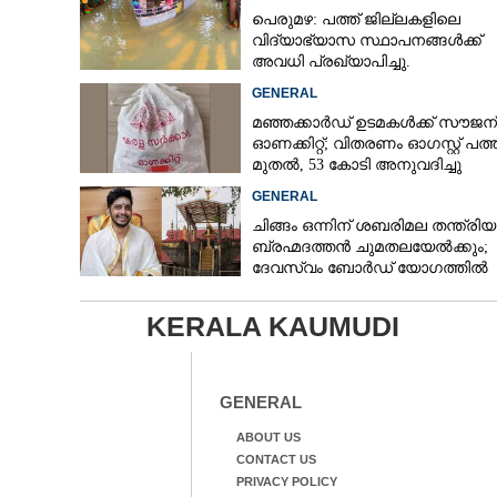
പെരുമഴ: പത്ത് ജില്ലകളിലെ
വിദ്യാഭ്യാസ സ്ഥാപനങ്ങൾക്ക്
അവധി പ്രഖ്യാപിച്ചു.
GENERAL
മഞ്ഞക്കാർഡ് ഉടമകൾക്ക് സൗജന
ഓണക്കിറ്റ്; വിതരണം ഓഗസ്റ്റ് പത്ത
മുതൽ, 53 കോടി അനുവദിച്ചു
GENERAL
ചിങ്ങം ഒന്നിന് ശബരിമല തന്ത്രി
ബ്രഹ്മദത്തൻ ചുമതലയേൽക്കും;
ദേവസ്വം ബോർഡ് യോഗത്തിൽ
തീരുമാനം
KERALA KAUMUDI
GENERAL
ABOUT US
CONTACT US
PRIVACY POLICY