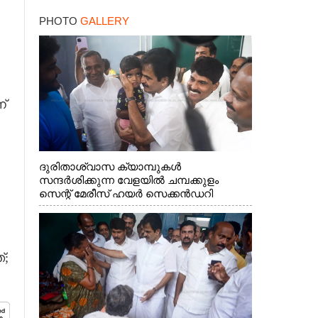
PHOTO
GALLERY
്
ദുരിതാശ്വാസ ക്യാമ്പുകൾ
സന്ദർശിക്കുന്ന വേളയിൽ ചമ്പക്കുളം
സെന്റ് മേരീസ് ഹയർ സെക്കൻഡറി
സ്കൂളിലെ ക്യാമ്പിലെത്തിയ എ.ഐ.സി.സി
ജനറൽ സെക്രട്ടറി കെ.സി
വേണുഗോപാൽ എം.പി കുരുന്നിനെ
എടുത്ത് ലാളിച്ചപ്പോൾ. സഹകരണ-
്;
എക്സൈസ് വകുപ്പ് മന്ത്രി എം. ലിജു,
കൃഷിവകുപ്പ് മന്ത്രി ടി. സിദ്ദിഖ്, റെജി
ചെറിയാൻ എം. എൽ. എ എന്നിവർ സമീപം