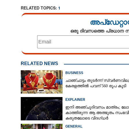
RELATED TOPICS:
1
അപ്ഡേറ്റാ
ഒരു ദിവസത്തെ പ്രധാന
RELATED NEWS
BUSINESS
ചാഞ്ചാട്ടം തുടർന്ന് സ്വർണവില
കേരളത്തിൽ പവന് 560 രൂപ കൂടി
EXPLAINER
ഇനി അഞ്ചുദിവസം മാത്രം; ലോ
കാത്തിരുന്ന ആ അത്ഭുതം സംഭവിക
കരുതലോടെ വിദഗ്ധർ
GENERAL