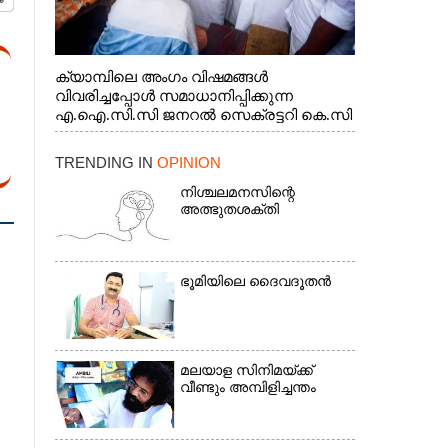
ക്യാമ്പിലെ അംഗം വിഷമങ്ങൾ
വിവരിച്ചപ്പോൾ സമാധാനിപ്പിക്കുന്ന
എ.ഐ.സി.സി ജനറൽ സെക്രട്ടറി കെ.സി
വേണുഗോപാൽ എം.പി. സഹകരണ-
എക്സൈസ് വകുപ്പ് മന്ത്രി എം. ലിജു,
TRENDING IN
OPINION
എന്നിവർ
നിശ്ചലമനസിന്റെ
അത്ഭുതശക്തി
ഭൂ​മി​യി​ലെ​ ​ദൈ​വദൂതൻ
മലയാള സിനിമയ്ക്ക്
വീണ്ടും അമ്പിളിച്ചന്തം