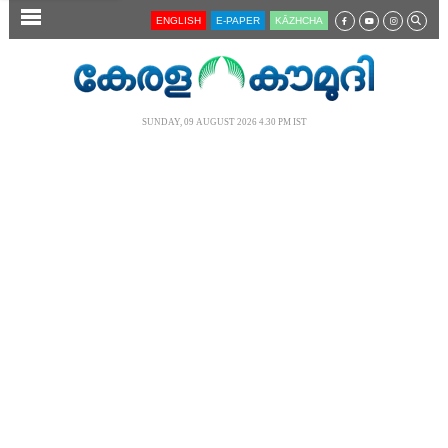
SECTIONS
ENGLISH
E-PAPER
KĀZHCHA
HOME
LATEST
SUNDAY, 09 AUGUST 2026 4.30 PM IST
AUDIO
NOTIFIED NEWS
POLL
KERALA
LOCAL
NEWS 360
CASE DIARY