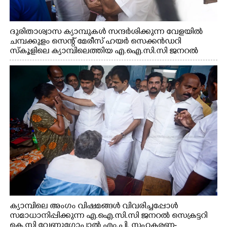
ദുരിതാശ്വാസ ക്യാമ്പുകൾ സന്ദർശിക്കുന്ന വേളയിൽ
ചമ്പക്കുളം സെന്റ് മേരീസ് ഹയർ സെക്കൻഡറി
സ്കൂളിലെ ക്യാമ്പിലെത്തിയ എ.ഐ.സി.സി ജനറൽ
സെക്രട്ടറി കെ.സി വേണുഗോപാൽ എം.പി കുരുന്നിനെ
എടുത്ത് ലാളിച്ചപ്പോൾ. സഹകരണ-എക്സൈസ്
വകുപ്പ് മന്ത്രി എം. ലിജു, കൃഷിവകുപ്പ് മന്ത്രി ടി. സിദ്ദിഖ്,
റെജി ചെറിയാൻ എം. എൽ. എ എന്നിവർ സമീപം
ക്യാമ്പിലെ അംഗം വിഷമങ്ങൾ വിവരിച്ചപ്പോൾ
സമാധാനിപ്പിക്കുന്ന എ.ഐ.സി.സി ജനറൽ സെക്രട്ടറി
കെ.സി വേണുഗോപാൽ എം.പി. സഹകരണ-