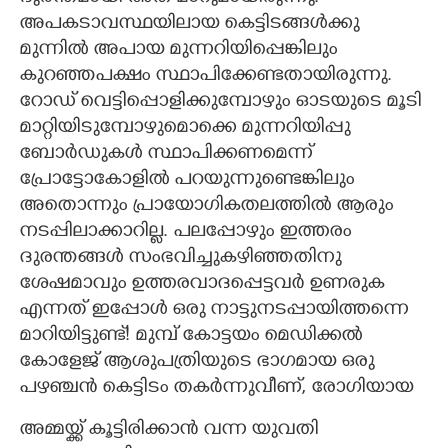
അപകടാവസ്ഥയിലായ കെട്ടിടങ്ങൾക്കു
മുന്നിൽ അപായ മുന്നറിയിപ്പെങ്കിലും
കുറഞ്ഞപക്ഷം സ്ഥാപിക്കേണ്ടതായിരുന്നു.
റോഡ് വെട്ടിപ്പൊളിക്കുമ്പോഴും ഓടയുടെ മൂടി
മാറ്റിയിടുമ്പോഴുമൊക്കെ മുന്നറിയിപ്പു
ബോർഡുകൾ സ്ഥാപിക്കണമെന്ന്
പ്രോട്ടോകോളിൽ പറയുന്നുണ്ടെങ്കിലും
അതൊന്നും പ്രായോഗികതലത്തിൽ ആരും
നടപ്പിലാക്കാറില്ല. പലപ്പോഴും ഇത്തരം
ദുരന്തങ്ങൾ സംഭവിച്ചുകഴിഞ്ഞതിനു
ശേഷമാവും ഉത്തരവാദപ്പെട്ടവർ ഉണരുക
എന്നത് ഇപ്പോൾ ഒരു നാട്ടുനടപ്പായിത്തന്നെ
മാറിയിട്ടുണ്ട്! മുമ്പ് കോട്ടയം മെഡിക്കൽ
കോളേജ് ആശുപത്രിയുടെ ഭാഗമായ ഒരു
പഴഞ്ചൻ കെട്ടിടം തകർന്നുവീണ്,​ രോഗിയായ
അമ്മയ്ക്ക് കൂട്ടിരിക്കാൻ വന്ന യുവതി