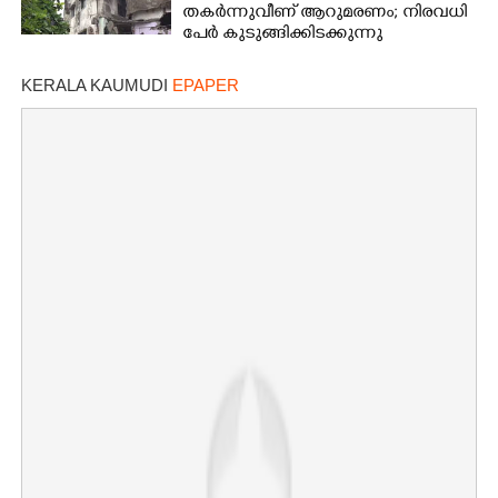
തകർന്നുവീണ് ആറുമരണം; നിരവധി
പേർ കുടുങ്ങിക്കിടക്കുന്നു
KERALA KAUMUDI
EPAPER