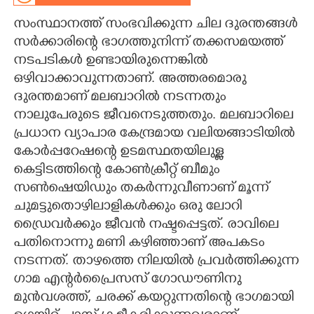
സംസ്ഥാനത്ത് സംഭവിക്കുന്ന ചില ദുരന്തങ്ങൾ
CARTOONS
സർക്കാരിന്റെ ഭാഗത്തുനിന്ന് തക്കസമയത്ത്
നടപടികൾ ഉണ്ടായിരുന്നെങ്കിൽ
LITERATURE
ഒഴിവാക്കാവുന്നതാണ്. അത്തരമൊരു
ദുരന്തമാണ് മലബാറിൽ നടന്നതും
ZOOM
നാലുപേരുടെ ജീവനെടുത്തതും. മലബാറിലെ
പ്രധാന വ്യാപാര കേന്ദ്രമായ വലിയങ്ങാടിയിൽ
CONTACT US
കോർപ്പറേഷന്റെ ഉടമസ്ഥതയിലുള്ള
കെട്ടിടത്തിന്റെ കോൺക്രീറ്റ് ബീമും
സൺഷെയിഡും തകർന്നുവീണാണ് മൂന്ന്
ചുമട്ടുതൊഴിലാളികൾക്കും ഒരു ലോറി
ഡ്രൈവർക്കും ജീവൻ നഷ്ടപ്പെട്ടത്. രാവിലെ
പതിനൊന്നു മണി കഴിഞ്ഞാണ് അപകടം
നടന്നത്. താഴത്തെ നിലയിൽ പ്രവർത്തിക്കുന്ന
ഗാമ എന്റർപ്രൈസസ് ഗോഡൗണിനു
മുൻവശത്ത്, ചരക്ക് കയറ്റുന്നതിന്റെ ഭാഗമായി