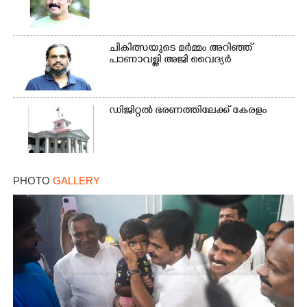
ചികിത്സയുടെ മർമ്മം അറിഞ്ഞ്
പാണാവള്ളി അജി വൈദ്യർ
ഡിജിറ്റൽ ഭരണത്തിലേക്ക് കേരളം
PHOTO
GALLERY