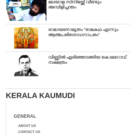
മലയാള സിനിമയ്ക്ക് വീണ്ടും
അമ്പിളിച്ചന്തം
രാമായണാമൃതം ''രാമകഥ എന്നും
ആത്മപരിശോധനാപരം''
വി​ണ്ണി​ൽ​ ​എ​രി​ഞ്ഞ​ട​ങ്ങിയ കൊ​മ​റോ​വ് ​
ന​ക്ഷ​ത്രം
KERALA KAUMUDI
GENERAL
ABOUT US
CONTACT US