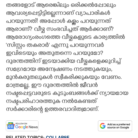
തങ്ങളോട് ആരെങ്കിലും ഒരിക്കൽപ്പോലും
ആവശ്യപ്പെട്ടിട്ടില്ലെന്നാണ് വ്യാപാരികൾ
പറയുന്നത്! അപ്പോൾ കള്ളം പറയുന്നത്
ആരാണ്?​ വീഴ്ച സംഭവിച്ചത് ആർക്കാണ്?​
ആരോഗ്യംരംഗത്തെ വീഴ്ചകളുടെ കാര്യത്തിൽ
'സിസ്റ്റം തകരാർ" എന്നു പറയുന്നവർ
ഇവിടെയും അതുതന്നെ പറയുമോ?​
ദുരന്തത്തിന് ഇടയാക്കിയ വീഴ്ചകളെക്കുറിച്ച്
സമഗ്രമായ അന്വേഷണം നടത്തുകയും,​
മുൻകരുതലുകൾ സ്വീകരിക്കുകയും വേണം.
മാത്രമല്ല,​ ഈ ദുരന്തത്തിൽ ജീവൻ
നഷ്ടപ്പെട്ടവരുടെ കുടുംബങ്ങൾക്ക് ന്യായമായ
നഷ്ടപരിഹാരത്തുക നൽകേണ്ടത്
സർക്കാരിന്റെ ഉത്തരവാദിത്വമാണ്.
RELATED TOPICS:
COLLAPSE