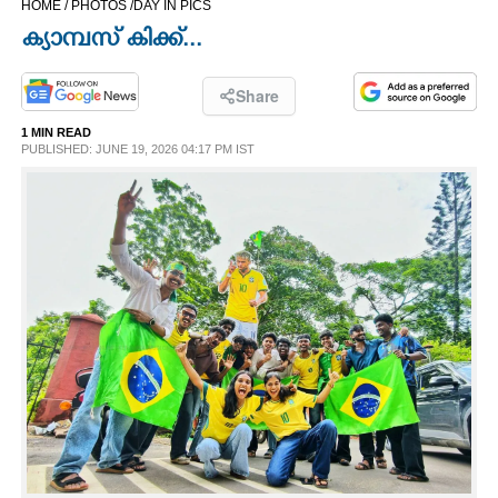
HOME /
PHOTOS /
DAY IN PICS
CINEMA
ക്യാമ്പസ് കിക്ക്...
OPINION
Share
1 MIN READ
PHOTOS
PUBLISHED: JUNE 19, 2026 04:17 PM IST
LIFESTYLE
SPIRITUAL
INFO+
ART
ASTRO