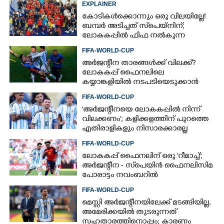
EXPLAINER
കോടികൾക്കൊന്നും ഒരു വിലയില്ലേ!
ബമ്പർ അടിച്ചത് സ്‌പെയ്നിന്;
ലോകകപ്പിൽ ഫിഫ നൽകുന്ന
സമ്മാനത്തുക എത്ര?
FIFA-WORLD-CUP
അർജന്റീന താരങ്ങൾക്ക് വിലക്ക്?
ലോകകപ്പ് ഫൈനലിലെ
കയ്യാങ്കളിയിൽ നടപടിയെടുക്കാൻ
ഫിഫ; റിപ്പോർട്ടിൽ ഗുരുതര
FIFA-WORLD-CUP
ആരോപണങ്ങൾ
'അർജന്റീനയെ ലോകകപ്പിൽ നിന്ന്
വിലക്കണം'; കളിക്കളത്തിന് പുറത്തെ
എതിരാളികളും നിസാരക്കാരല്ല
FIFA-WORLD-CUP
ലോകകപ്പ് ഫൈനലിന് ഒരു 'റീമാച്ച്';
അര്‍ജന്റീന - സ്‌പെയിന്‍ ഫൈനലിസിമ
പോരാട്ടം നവംബറില്‍
FIFA-WORLD-CUP
മെസ്സി അര്‍ജന്റീനയിലേക്ക് മടങ്ങിയില്ല,
അമേരിക്കയില്‍ തുടരുന്നത്
സഹതാരത്തിനൊപ്പം; കാരണം