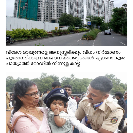
വിദേശ രാജ്യങ്ങളെ അനുസ്മരിക്കും വിധം നിർമ്മാണം
പുരോഗമിക്കുന്ന ബഹുനിലക്കെട്ടിടങ്ങൾ. എറണാകുളം
ചാത്യാത്ത് റോഡിൽ നിന്നുള്ള കാഴ്ച