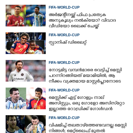
അറിയിച്ച് എഎഫ്എ
FIFA-WORLD-CUP
അർജന്റീനയ്ക്ക് ഫിഫ പ്രത്യേക
അനുകൂല്യം നൽകിയോ? വിവാദ
വീഡിയോ ലൈക്ക് ചെയ്ത്
റൊണാൾഡോ
FIFA-WORLD-CUP
സ്പാനിഷ് ഡിലൈറ്റ്
FIFA-WORLD-CUP
നോട്ടമിട്ട വമ്പന്‍മാരെ വെട്ടിച്ച് മെസ്സി
പറന്നിറങ്ങിയത് മയാമിയില്‍, ആ
നീക്കം വ്യക്തമായ മാസ്റ്റര്‍പ്ലാനോടെ
FIFA-WORLD-CUP
മെസ്സിക്ക് എട്ട് ഗോളും നാല്
അസിസ്റ്റും, ഒരു ഗോളോ അസിസ്‌റ്റോ
ഇല്ലാത്ത റോഡ്രിക്ക് ഗോള്‍ഡന്‍
ബോള്‍, എങ്ങനെ?
FIFA-WORLD-CUP
വിഷമിച്ച് തലതാഴ്‌ത്തേണ്ടവനല്ല മെസ്സി
നിങ്ങള്‍; മെറ്റ്‌ലൈഫ് മുതല്‍