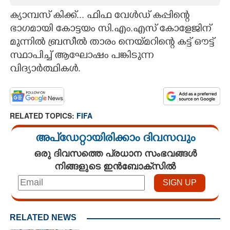
ക്യാമ്പസ് കിക്ക്... ഫിഫ വേൾഡ് കപ്പിന്റെ
CARTOONS
ഭാഗമായി കോട്ടയം സി.എം.എസ് കോളേജിന്
മുന്നിൽ ബ്രസീൽ താരം നെയ്മറിന്റെ കട്ട് ഔട്ട്
LITERATURE
സ്ഥാപിച്ച് ആഘോഷം പങ്കിടുന്ന
വിദ്യാർത്ഥികൾ.
ZOOM
CONTACT US
RELATED TOPICS:
FIFA
അപ്ഡേറ്റായിരിക്കാം ദിവസവും
ഒരു ദിവസത്തെ പ്രധാന സംഭവങ്ങൾ
നിങ്ങളുടെ ഇൻബോക്സിൽ
RELATED NEWS