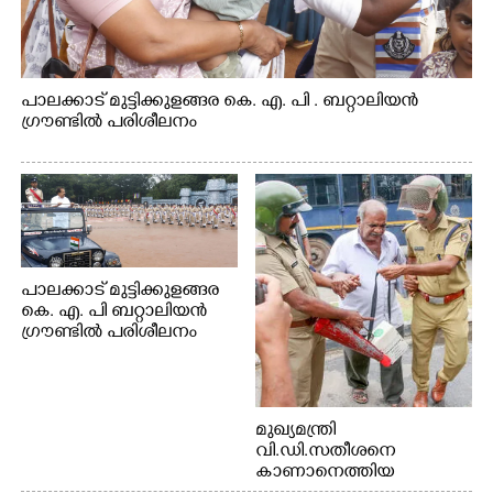
പാലക്കാട് മുട്ടിക്കുളങ്ങര കെ. എ. പി . ബറ്റാലിയൻ
ഗ്രൗണ്ടിൽ പരിശീലനം
പാലക്കാട് മുട്ടിക്കുളങ്ങര
കെ. എ. പി ബറ്റാലിയൻ
ഗ്രൗണ്ടിൽ പരിശീലനം
മുഖ്യമന്ത്രി
വി.ഡി.സതീശനെ
കാണാനെത്തിയ