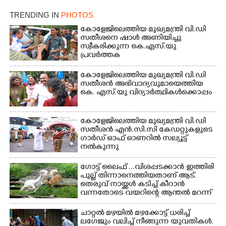
മോഹനൻ നായർ
TRENDING IN
PHOTOS
കോളേജിലെത്തിയ മുഖ്യമന്ത്രി വി.ഡി
സതീശനെ ഷാൾ അണിയിച്ചു
സ്വീകരിക്കുന്ന കെ.എസ്.യു
പ്രവർത്തക
കോളേജിലെത്തിയ മുഖ്യമന്ത്രി വി.ഡി
സതീശൻ അഭിവാദ്യവുമായെത്തിയ
കെ. എസ്.യു വിദ്യാർത്ഥികൾക്കൊപ്പം
കോളേജിലെത്തിയ മുഖ്യമന്ത്രി വി.ഡി
സതീശൻ എൻ.സി.സി കേഡറ്റുകളുടെ
ഗാർഡ് ഓഫ് ഓണറിൽ സല്യൂട്ട്
നൽകുന്നു
ഗോട്ട് ലൈഫ് ...വിശപ്പടക്കാൻ ഇത്തിരി
പുല്ല് തിന്നാനെത്തിയതാണ് ആട്.
തെരുവ് നായ്ക്കൾ കടിച്ച് കീറാൻ
വന്നതോടെ വയറിന്റെ ആന്തൽ മറന്ന്
ജീവന് വേണ്ടിയായി ഓട്ടം.
എറണാകുളം വാത്തുരുത്തിയിൽ
ചാറ്റൽ മഴയിൽ മഴക്കോട്ട് ധരിച്ച്
നിന്നുള്ള കാഴ്ച
ലഗേജും വലിച്ച് നീങ്ങുന്ന യുവതികൾ.