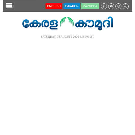
SECTIONS
ENGLISH
E-PAPER
KĀZHCHA
HOME
LATEST
SATURDAY, 08 AUGUST 2026 4.06 PM IST
AUDIO
NOTIFIED NEWS
POLL
KERALA
LOCAL
NEWS 360
CASE DIARY