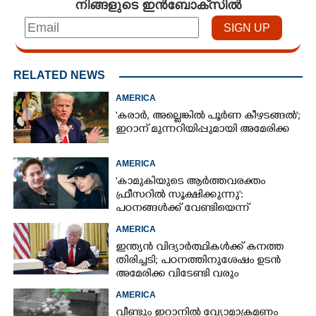
നിങ്ങളുടെ ഇൻബോക്സിൽ
RELATED NEWS
AMERICA
'കരാർ, അല്ലെങ്കിൽ പൂർണ കീഴടങ്ങൽ';
ഇറാന് മുന്നറിയിപ്പുമായി അമേരിക്ക
AMERICA
'കാമുകിയുടെ ആർത്തവരക്തം
ഫ്രീസറിൽ സൂക്ഷിക്കുന്നു':
പഠനങ്ങൾക്ക് വേണ്ടിയെന്ന്
വിശദീകരണം,​ ചർച്ചയായി ബ്രയാൻ
AMERICA
ജോൺസന്റെ പോസ്റ്റ്
ഇന്ത്യൻ വിദ്യാർത്ഥികൾക്ക് കനത്ത
തിരിച്ചടി; പഠനത്തിനുശേഷം ഉടൻ
അമേരിക്ക വിടേണ്ടി വരും
AMERICA
വീണ്ടും ഇറാനിൽ വ്യോമാക്രമണം