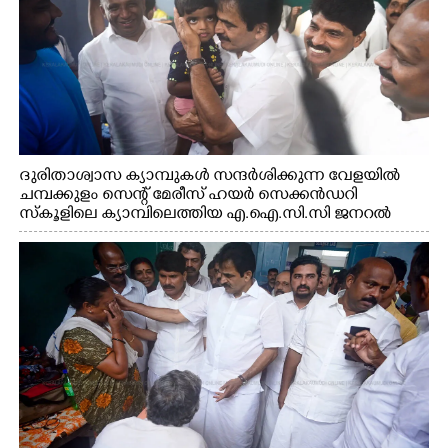
ദുരിതാശ്വാസ ക്യാമ്പുകൾ സന്ദർശിക്കുന്ന വേളയിൽ
ചമ്പക്കുളം സെന്റ് മേരീസ് ഹയർ സെക്കൻഡറി
സ്കൂളിലെ ക്യാമ്പിലെത്തിയ എ.ഐ.സി.സി ജനറൽ
സെക്രട്ടറി കെ.സി വേണുഗോപാൽ എം.പി കുരുന്നിനെ
എടുത്ത് ലാളിച്ചപ്പോൾ. സഹകരണ-എക്സൈസ്
വകുപ്പ് മന്ത്രി എം. ലിജു, കൃഷിവകുപ്പ് മന്ത്രി ടി. സിദ്ദിഖ്,
റെജി ചെറിയാൻ എം. എൽ. എ എന്നിവർ സമീപം