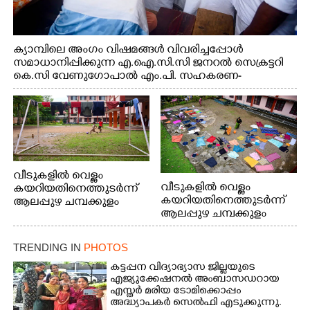
ക്യാമ്പിലെ അംഗം വിഷമങ്ങൾ വിവരിച്ചപ്പോൾ
സമാധാനിപ്പിക്കുന്ന എ.ഐ.സി.സി ജനറൽ സെക്രട്ടറി
കെ.സി വേണുഗോപാൽ എം.പി. സഹകരണ-
എക്സൈസ് വകുപ്പ് മന്ത്രി എം. ലിജു, എന്നിവർ
വീടുകളിൽ വെള്ളം
വീടുകളിൽ വെള്ളം
കയറിയതിനെത്തുടർന്ന്
കയറിയതിനെത്തുടർന്ന്
ആലപ്പുഴ ചമ്പക്കുളം
ആലപ്പുഴ ചമ്പക്കുളം
ഫാദർ തോമസ്
ഫാദർ തോമസ്
പോരൂക്കര സെൻട്രൽ
പോരൂക്കര സെൻട്രൽ
സ്കൂളിലെ ദുരിതാശ്വാസ
TRENDING IN
PHOTOS
സ്കൂളിലെ ദുരിതാശ്വാസ
ക്യാമ്പിലെത്തിയവർ
ക്യാമ്പിലെത്തിയവർ മഴ
വസ്ത്രങ്ങൾ
കട്ടപ്പന വിദ്യാഭ്യാസ ജില്ലയുടെ
എജ്യുക്കേഷനൽ അംബാസഡറായ
മാറിനിന്ന ഇടവേളയിൽ
ഉണക്കാനിട്ടിരിക്കുന്ന
എസ്തർ മരിയ ടോമിക്കൊപ്പം
ക്യാമ്പ് പരിസരത്ത്
ഗോൾപോസ്റ്റിന് മുന്നിൽ
അദ്ധ്യാപകർ സെൽഫി എടുക്കുന്നു.
വസ്ത്രങ്ങൾ
ഫുട്ബോൾ കളികളിൽ