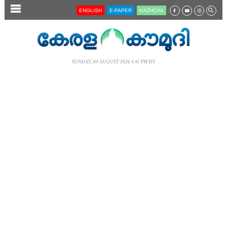
SECTIONS
ENGLISH
E-PAPER
KĀZHCHA
HOME
LATEST
SUNDAY, 09 AUGUST 2026 4.45 PM IST
AUDIO
NOTIFIED NEWS
POLL
KERALA
LOCAL
NEWS 360
CASE DIARY