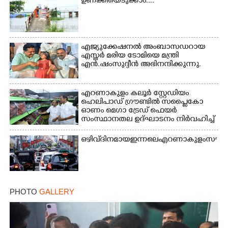
ഉണക്കിയെടുക്കാം....
കളികളിലേർപ്പെട്ടപ്പോൾ
×
Share this link
എജ്യുക്കേഷനൽ അംബാസഡറായ
എസ്തർ മരിയ ടോമിയെ മന്ത്രി
എൻ.ഷംസുദ്ദീൻ അഭിനന്ദിക്കുന്നു.
എറണാകുളം കലൂർ സ്റ്റേഡിയം
ഹെലിപാഡ് ഗ്രൗണ്ടിൽ സപ്ളൈകോ
Copy Link
ഓണം മെഗാ ട്രേഡ് ഫെയർ
സംസ്ഥാനതല ഉദ്ഘാടനം നിർവഹിച്ച്
സ്റ്റാൾ സന്ദർശിക്കുന്ന മുഖ്യമന്ത്രി
വി.ഡി. സതീശൻ. മന്ത്രി അനൂപ്
ഒഴിവ് ദിനമായ ഇന്നലെ എറണാകുളം സൗത്ത്
ജേക്കബ് സമീപം
PHOTO
GALLERY