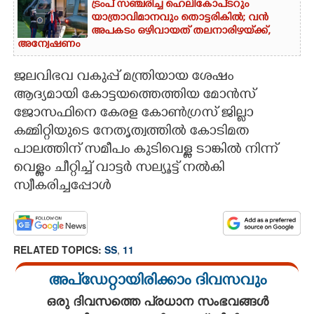
ട്രംപ് സഞ്ചരിച്ച ഹെലികോപ്‌ടറും
യാത്രാവിമാനവും തൊട്ടരികിൽ; വൻ
CARTOONS
അപകടം ഒഴിവായത് തലനാരിഴയ്‌ക്ക്,
അന്വേഷണം
LITERATURE
ജലവിഭവ വകുപ്പ് മന്ത്രിയായ ശേഷം
ആദ്യമായി കോട്ടയത്തെത്തിയ മോൻസ്
ZOOM
ജോസഫിനെ കേരള കോൺഗ്രസ് ജില്ലാ
കമ്മിറ്റിയുടെ നേതൃത്വത്തിൽ കോടിമത
CONTACT US
പാലത്തിന് സമീപം കുടിവെള്ള ടാങ്കിൽ നിന്ന്
വെള്ളം ചീറ്റിച്ച് വാട്ടർ സല്യൂട്ട് നൽകി
സ്വീകരിച്ചപ്പോൾ
RELATED TOPICS:
SS
,
11
അപ്ഡേറ്റായിരിക്കാം ദിവസവും
ഒരു ദിവസത്തെ പ്രധാന സംഭവങ്ങൾ