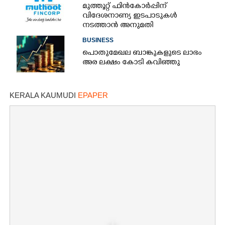
മുത്തൂറ്റ് ഫിൻകോർപ്പിന്
വിദേശനാണ്യ ഇടപാടുകൾ
നടത്താൻ അനുമതി
BUSINESS
പൊതുമേഖല ബാങ്കുകളുടെ ലാഭം
അര ലക്ഷം കോടി കവിഞ്ഞു
KERALA KAUMUDI
EPAPER