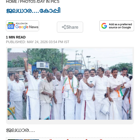
HOME /
PHOTOS /
DAY IN PICS
CINEMA
ജലധാര....കോപ്പി
OPINION
Share
1 MIN READ
PHOTOS
PUBLISHED: MAY 24, 2026 03:54 PM IST
LIFESTYLE
SPIRITUAL
INFO+
ART
ജലധാര....
ASTRO