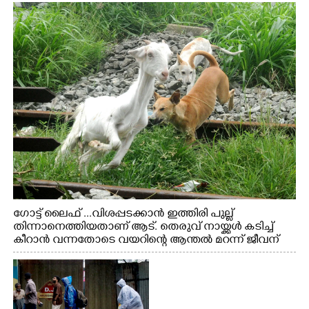
ഗോട്ട് ലൈഫ് ...വിശപ്പടക്കാൻ ഇത്തിരി പുല്ല്
തിന്നാനെത്തിയതാണ് ആട്. തെരുവ് നായ്ക്കൾ കടിച്ച്
കീറാൻ വന്നതോടെ വയറിന്റെ ആന്തൽ മറന്ന് ജീവന്
വേണ്ടിയായി ഓട്ടം. എറണാകുളം വാത്തുരുത്തിയിൽ
നിന്നുള്ള കാഴ്ച