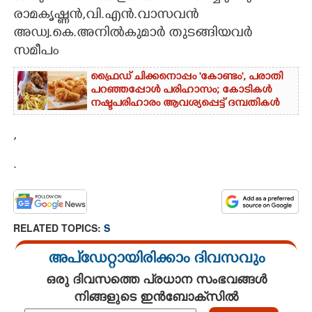
രാമകൃഷ്ണൻ,വി.എൻ.വാസവൻ
CARTOONS
അഡ്വ.കെ.അനിൽകുമാർ തുടങ്ങിയവർ
സമീപം
LITERATURE
ഫ്രൈഡ് ചിക്കനൊപ്പം 'കോണ്ടം',​ പരാതി
പറഞ്ഞപ്പോൾ പരിഹാസം; കോടികൾ
നഷ്ടപരിഹാരം ആവശ്യപ്പെട്ട് ദമ്പതികൾ
ZOOM
,
CONTACT US
.
RELATED TOPICS:
S
അപ്ഡേറ്റായിരിക്കാം ദിവസവും
ഒരു ദിവസത്തെ പ്രധാന സംഭവങ്ങൾ
നിങ്ങളുടെ ഇൻബോക്സിൽ