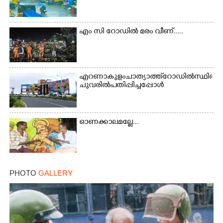
എം സി റോഡിൽ മരം വീണ്.....
എറണാകുളം ചാത്യാത്ത് റോഡിൽ സ്ഥിതി ചെയ്
ചുവരിൽ പതിപ്പിച്ചപ്പോൾ
×
Share this link
ഓണക്കാലമല്ലേ...
Copy Link
PHOTO
GALLERY