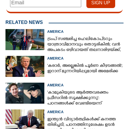
RELATED NEWS
AMERICA
ട്രംപ് സഞ്ചരിച്ച ഹെലികോപ്‌ടറും
യാത്രാവിമാനവും തൊട്ടരികിൽ; വൻ
അപകടം ഒഴിവായത് തലനാരിഴയ്‌ക്ക്,
അന്വേഷണം
AMERICA
'കരാർ, അല്ലെങ്കിൽ പൂർണ കീഴടങ്ങൽ';
ഇറാന് മുന്നറിയിപ്പുമായി അമേരിക്ക
AMERICA
'കാമുകിയുടെ ആർത്തവരക്തം
ഫ്രീസറിൽ സൂക്ഷിക്കുന്നു':
പഠനങ്ങൾക്ക് വേണ്ടിയെന്ന്
വിശദീകരണം,​ ചർച്ചയായി ബ്രയാൻ
AMERICA
ജോൺസന്റെ പോസ്റ്റ്
ഇന്ത്യൻ വിദ്യാർത്ഥികൾക്ക് കനത്ത
തിരിച്ചടി; പഠനത്തിനുശേഷം ഉടൻ