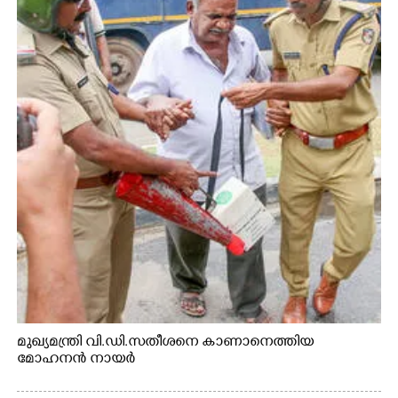
മുഖ്യമന്ത്രി വി.ഡി.സതീശനെ കാണാനെത്തിയ
മോഹനൻ നായർ