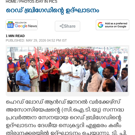
HOME /
PHOTOS /
DAY IN PICS
CINEMA
റെഡ് ബ്രിഗേഡിന്റെ ഉദ്ഘാടനം
OPINION
Share
1 MIN READ
PHOTOS
PUBLISHED: MAY 29, 2026 04:52 PM IST
LIFESTYLE
SPIRITUAL
INFO+
ഹെഡ് ലോഡ് ആൻഡ് ജനറൽ വർക്കേഴ്‌സ്
അസോസിയേഷന്റെ (സി.ഐ.ടി.യു) സന്നദ്ധ
ART
പ്രവർത്തന സേനയായ റെഡ് ബ്രിഗേഡിന്റെ
ഉദ്ഘാടനം ദേശീയ സെക്രട്ടറി എളമരം കരീം
ASTRO
തിരുനക്കരയിൽ ഉദ്ഘാടനം ചെയ്യുന്നു. ടി. പി.