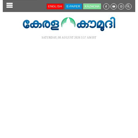
SECTIONS
ENGLISH
E-PAPER
KĀZHCHA
HOME
LATEST
SATURDAY, 08 AUGUST 2026 3.57 AM IST
AUDIO
NOTIFIED NEWS
POLL
KERALA
LOCAL
NEWS 360
CASE DIARY