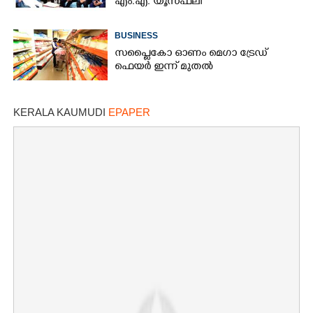
എം.എ. യൂസഫലി
BUSINESS
സപ്ലൈകോ ഓണം മെഗാ ട്രേഡ്
ഫെയർ ഇന്ന് മുതൽ
KERALA KAUMUDI
EPAPER