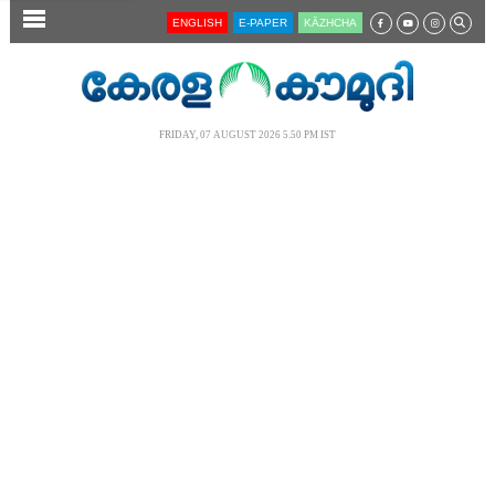
SECTIONS
ENGLISH
E-PAPER
KĀZHCHA
HOME
LATEST
FRIDAY, 07 AUGUST 2026 5.50 PM IST
AUDIO
NOTIFIED NEWS
POLL
KERALA
LOCAL
NEWS 360
CASE DIARY