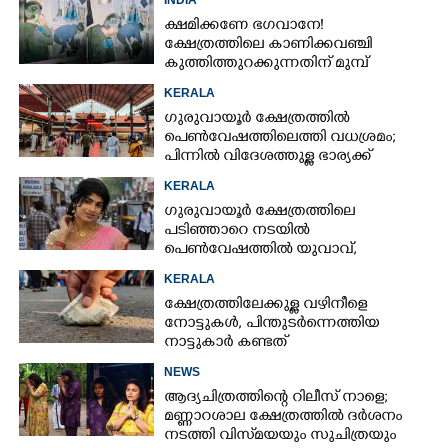
ക്ഷമിക്കണേ ഭഗവാനേ!
ക്ഷേത്രത്തിലെ കാണിക്കവഞ്ചി
കുത്തിത്തുറക്കുന്നതിന് മുമ്പ്
പ്രാർത്ഥിച്ച് കള്ളന്മാർ
KERALA
ഗുരുവായൂർ ക്ഷേത്രത്തിൽ
പെൺവേഷത്തിലെത്തി വധശ്രമം;
പിന്നിൽ വിദേശത്തുള്ള ഭാര്യക്ക്
ചിത്രങ്ങൾ അയച്ചതിലെ പക
KERALA
ഗുരുവായൂർ ക്ഷേത്രത്തിലെ
പടിഞ്ഞാറെ നടയിൽ
പെൺവേഷത്തിൽ യുവാവ്,​
കസ്റ്റഡിയിലെടുത്തപ്പോൾ
KERALA
തെളിഞ്ഞത് വൻഗൂഢാലോചന
ക്ഷേത്രത്തിലേക്കുള്ള വഴിനീളെ
നോട്ടുകൾ,​ പിന്തുടർന്നെത്തിയ
നാട്ടുകാർ കണ്ടത്
NEWS
ആദ്യചിത്രത്തിന്റെ റിലീസ് നാളെ;
മണ്ണാറശാല ക്ഷേത്രത്തിൽ ദർശനം
നടത്തി വിസ്‌മയയും സുചിത്രയും