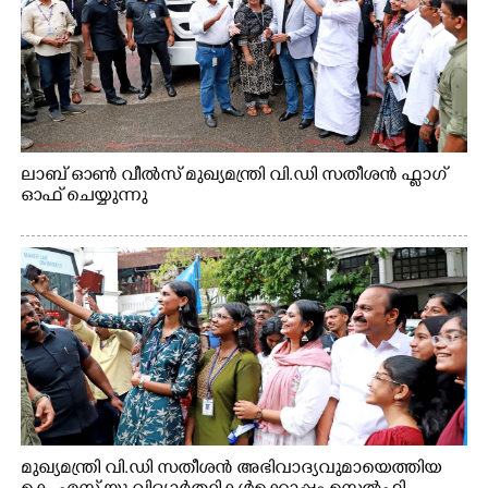
ലാബ് ഓൺ വീൽസ് മുഖ്യമന്ത്രി വി.ഡി സതീശൻ ഫ്ലാഗ്
ഓഫ് ചെയ്യുന്നു
മുഖ്യമന്ത്രി വി.ഡി സതീശൻ അഭിവാദ്യവുമായെത്തിയ