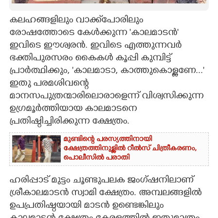
CARTOONS
കലഹങ്ങളിലും വാക്ക്‌പോരിലും
രോഷത്തോടെ കേൾക്കുന്ന 'കാലമാടൻ'
ഇവിടെ ഈശ്വരൻ. ഇവിടെ എത്തുന്നവർ
LITERATURE
ഭക്തിപുരസരം കൈകൾ കൂപ്പി കുമ്പിട്ട്
പ്രാർത്ഥിക്കും, 'കാലമാടാ, കാത്തുകൊള്ളണേ...'
ZOOM
ഇതു പരമശിവന്റെ
മാനസപുത്രന്മാരിലൊരാളെന്ന് വിശ്വസിക്കുന്ന
CONTACT US
ഉഗ്രമൂർത്തിയായ കാലമാടനെ
പ്രതിഷ്ഠിച്ചിരിക്കുന്ന ക്ഷേത്രം.
മുണ്ടിന്റെ പരസ്യത്തിനായി
ക്ഷേത്രത്തിനുള്ളിൽ റീൽസ് ചിത്രീകരണം,
പൊലീസിൽ പരാതി
ഹരിപ്പാട് മുട്ടം ചൂണ്ടുപലക ജംഗ്ഷനിലാണ്
ശ്രീകാലമാടൻ സ്വാമി ക്ഷേത്രം. അമ്പലങ്ങളിൽ
ഉപപ്രതിഷ്ഠയായി മാടൻ ഉണ്ടെങ്കിലും