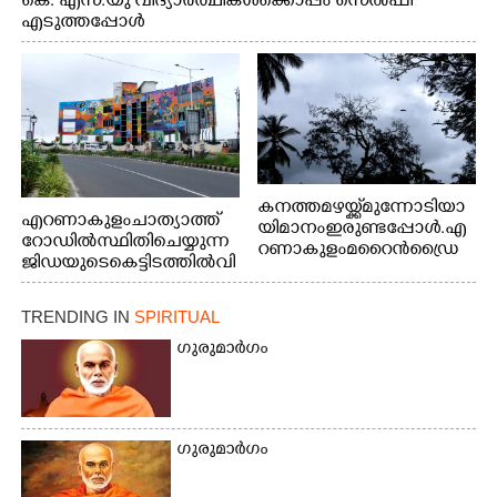
കെ. എസ്.യു വിദ്യാർത്ഥികൾക്കൊപ്പം സെൽഫി
എടുത്തപ്പോൾ
കനത്ത മഴയ്ക്ക് മുന്നോടിയാ
എറണാകുളം ചാത്യാത്ത്
യി മാനം ഇരുണ്ടപ്പോൾ. എ
റോഡിൽ സ്ഥിതി ചെയ്യുന്ന
റണാകുളം മറൈൻഡ്രൈ
ജിഡയുടെ കെട്ടിടത്തിൽ വി
വിൽ നിന്നുള്ള കാഴ്ച
വിധ മേഖലകളിൽ പ്രാഗ
ത്ഭ്യം തെളിയിച്ച സ്ത്രീകളു
TRENDING IN
SPIRITUAL
ടെ ചിത്രങ്ങൾ
ചുവരിൽ പതിപ്പിച്ചപ്പോൾ
ഗുരുമാർഗം
ഗുരുമാർഗം