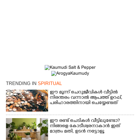
TRENDING IN
SPIRITUAL
ഈ മൂന്ന് ചെറുജീവികൾ വീട്ടിൽ
നിരന്തരം വന്നാൽ ആപത്ത് ഉറപ്പ്,​
പരിഹാരത്തിനായി ചെയ്യേണ്ടത്
ഈ രണ്ട് ചെടികൾ വീട്ടിലുണ്ടോ?​
നിങ്ങളെ കോടീശ്വരനാകാൻ ഇത്
മാത്രം മതി,​ ഉടൻ നട്ടോളൂ