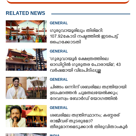
RELATED NEWS
GENERAL
ഗുരുവായൂരിലും തിരിമറി:
107.92 കോടി നഷ്ടത്തിൽ ഇടപെട്ട്
ഹൈക്കോടതി
GENERAL
'ഗുരുവായൂർ ക്ഷേത്രത്തിലെ
ഓഡിറ്റിൽ ഗുരുതര പോരായ്മ'; 43
വർഷമായി വിലപിടിപ്പുള്ള
വസ്തുക്കളുടെ പരിശോധന
GENERAL
നടത്തിയിട്ടില്ലെന്ന് ഹൈക്കോടതി
ചിങ്ങം ഒന്നിന് ശബരിമല തന്ത്രിയായി
ബ്രഹ്മദത്തൻ ചുമതലയേൽക്കും;
ദേവസ്വം ബോർഡ് യോഗത്തിൽ
തീരുമാനം
GENERAL
ശബരിമല തന്ത്രിസ്ഥാനം; കണ്ഠരര്
രാജീവര് തുടരുമോ?
തീരുമാനമെടുക്കാൻ തിരുവിതാംകൂർ
ദേവസ്വം ബോർഡ്
INDIA