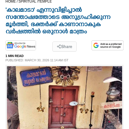
HOME /
SPIRITUAL /
TEMPLE
CINEMA
'കാലമാടാ' എന്നുവിളിച്ചാൽ
സന്തോഷത്തോടെ അനുഗ്രഹിക്കുന്ന
OPINION
മൂർത്തി, ഭക്തർ‌ക്ക്‌ കാണാനാകുക
വർഷത്തിൽ ഒരുനാൾ മാത്രം
PHOTOS
Share
LIFESTYLE
1 MIN READ
PUBLISHED: MARCH 30, 2026 11:14 AM IST
SPIRITUAL
INFO+
ART
ASTRO