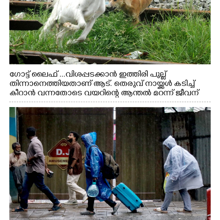
ഗോട്ട് ലൈഫ് ...വിശപ്പടക്കാൻ ഇത്തിരി പുല്ല്
തിന്നാനെത്തിയതാണ് ആട്. തെരുവ് നായ്ക്കൾ കടിച്ച്
കീറാൻ വന്നതോടെ വയറിന്റെ ആന്തൽ മറന്ന് ജീവന്
വേണ്ടിയായി ഓട്ടം. എറണാകുളം വാത്തുരുത്തിയിൽ
നിന്നുള്ള കാഴ്ച