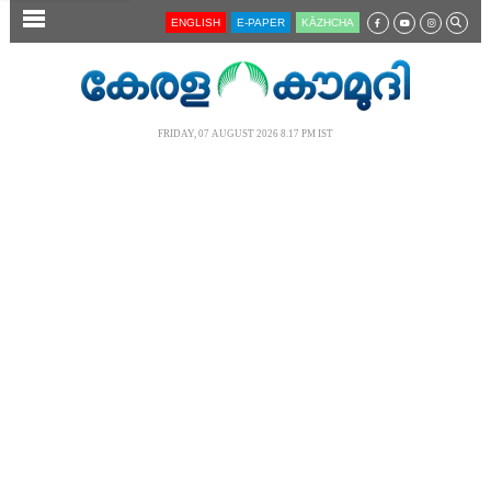
SECTIONS
ENGLISH
E-PAPER
KĀZHCHA
HOME
LATEST
FRIDAY, 07 AUGUST 2026 8.17 PM IST
AUDIO
NOTIFIED NEWS
POLL
KERALA
LOCAL
NEWS 360
CASE DIARY