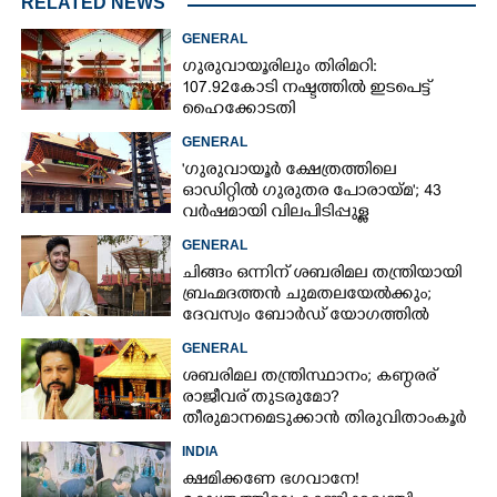
RELATED NEWS
GENERAL
ഗുരുവായൂരിലും തിരിമറി:
107.92 കോടി നഷ്ടത്തിൽ ഇടപെട്ട്
ഹൈക്കോടതി
GENERAL
'ഗുരുവായൂർ ക്ഷേത്രത്തിലെ
ഓഡിറ്റിൽ ഗുരുതര പോരായ്മ'; 43
വർഷമായി വിലപിടിപ്പുള്ള
വസ്തുക്കളുടെ പരിശോധന
GENERAL
നടത്തിയിട്ടില്ലെന്ന് ഹൈക്കോടതി
ചിങ്ങം ഒന്നിന് ശബരിമല തന്ത്രിയായി
ബ്രഹ്മദത്തൻ ചുമതലയേൽക്കും;
ദേവസ്വം ബോർഡ് യോഗത്തിൽ
തീരുമാനം
GENERAL
ശബരിമല തന്ത്രിസ്ഥാനം; കണ്ഠരര്
രാജീവര് തുടരുമോ?
തീരുമാനമെടുക്കാൻ തിരുവിതാംകൂർ
ദേവസ്വം ബോർഡ്
INDIA
ക്ഷമിക്കണേ ഭഗവാനേ!