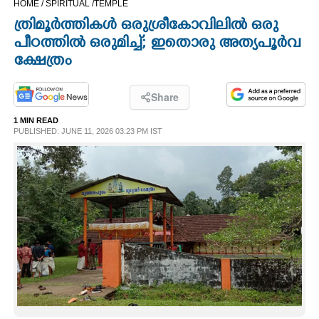
HOME /
SPIRITUAL /
TEMPLE
CINEMA
ത്രിമൂർത്തികൾ ഒരുശ്രീകോവിലിൽ ഒരു
പീഠത്തിൽ ഒരുമിച്ച്; ഇതൊരു അത്യപൂർവ
OPINION
ക്ഷേത്രം
PHOTOS
Share
1 MIN READ
PUBLISHED: JUNE 11, 2026 03:23 PM IST
LIFESTYLE
SPIRITUAL
INFO+
ART
ASTRO