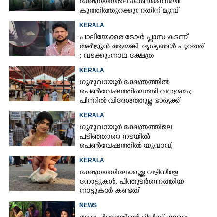
ക്ഷേത്രത്തിലെ കാണിക്കവഞ്ചി
കുത്തിത്തുറക്കുന്നതിന് മുമ്പ്
പ്രാർത്ഥിച്ച് കള്ളന്മാർ
KERALA
പാലിയേക്കര ടോൾ പ്ലാസ കടന്ന്
അർജുൻ ആയങ്കി,​ ദൃശ്യങ്ങൾ പുറത്ത്
; വടക്കുംനാഥ ക്ഷേത്ര
മൈതാനത്തുണ്ടെന്ന് ഫേസ്ബുക്ക്
KERALA
പോസ്റ്റ്
ഗുരുവായൂർ ക്ഷേത്രത്തിൽ
പെൺവേഷത്തിലെത്തി വധശ്രമം;
പിന്നിൽ വിദേശത്തുള്ള ഭാര്യക്ക്
ചിത്രങ്ങൾ അയച്ചതിലെ പക
KERALA
ഗുരുവായൂർ ക്ഷേത്രത്തിലെ
പടിഞ്ഞാറെ നടയിൽ
പെൺവേഷത്തിൽ യുവാവ്,​
കസ്റ്റഡിയിലെടുത്തപ്പോൾ
KERALA
തെളിഞ്ഞത് വൻഗൂഢാലോചന
ക്ഷേത്രത്തിലേക്കുള്ള വഴിനീളെ
നോട്ടുകൾ,​ പിന്തുടർന്നെത്തിയ
നാട്ടുകാർ കണ്ടത്
NEWS