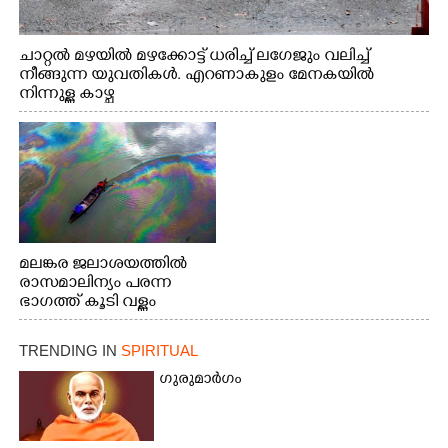
ചാറ്റൽ മഴയിൽ മഴക്കോട്ട് ധരിച്ച് ലഗേജും വലിച്ച്
നീങ്ങുന്ന യുവതികൾ. എറണാകുളം മേനകയിൽ
നിന്നുള്ള കാഴ്ച
മലങ്കര ജലാശയത്തിൽ
രാസമാലിന്യം പരന്ന
ഭാഗത്ത് കൂടി വള്ളം
തുഴഞ്ഞു പോകുന്ന
പ്രദേശവാസികൾ
TRENDING IN
SPIRITUAL
ഗുരുമാർഗം