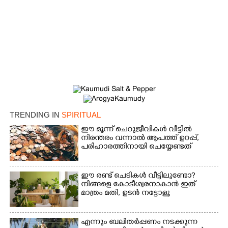
×
Share this link
Copy Link
TRENDING IN
SPIRITUAL
ഈ മൂന്ന് ചെറുജീവികൾ വീട്ടിൽ
നിരന്തരം വന്നാൽ ആപത്ത് ഉറപ്പ്,​
പരിഹാരത്തിനായി ചെയ്യേണ്ടത്
ഈ രണ്ട് ചെടികൾ വീട്ടിലുണ്ടോ?​
നിങ്ങളെ കോടീശ്വരനാകാൻ ഇത്
മാത്രം മതി,​ ഉടൻ നട്ടോളൂ
എന്നും ബലിതർപ്പണം നടക്കുന്ന