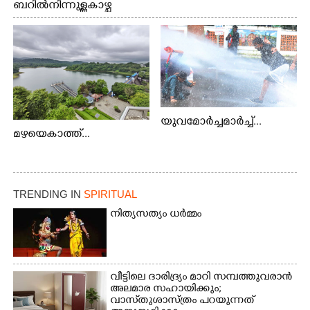
ബറിൽ നിന്നുള്ള കാഴ്ച
യുവമോർച്ചമാർച്ച്...
മഴയെകാത്ത്...
TRENDING IN
SPIRITUAL
നിത്യസത്യം ധർമ്മം
വീട്ടിലെ ദാരിദ്ര്യം മാറി സമ്പത്തുവരാൻ
അലമാര സഹായിക്കും;
വാസ്‌തുശാസ്ത്രം പറയുന്നത്