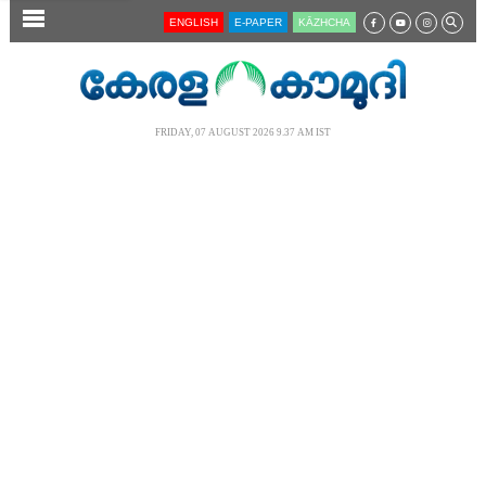
SECTIONS
ENGLISH
E-PAPER
KĀZHCHA
HOME
LATEST
FRIDAY, 07 AUGUST 2026 9.37 AM IST
AUDIO
NOTIFIED NEWS
POLL
KERALA
LOCAL
NEWS 360
CASE DIARY