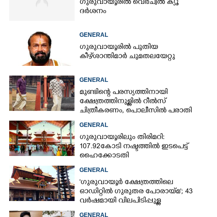
ഗുരുവായൂരിൽ വെർച്വൽ ക്യൂ
ദർശനം
GENERAL
ഗുരുവായൂരിൽ പുതിയ
കീഴ്ശാന്തിമാർ ചുമതലയേറ്റു
GENERAL
മുണ്ടിന്റെ പരസ്യത്തിനായി
ക്ഷേത്രത്തിനുള്ളിൽ റീൽസ്
ചിത്രീകരണം, പൊലീസിൽ പരാതി
GENERAL
ഗുരുവായൂരിലും തിരിമറി:
107.92 കോടി നഷ്ടത്തിൽ ഇടപെട്ട്
ഹൈക്കോടതി
GENERAL
'ഗുരുവായൂർ ക്ഷേത്രത്തിലെ
ഓഡിറ്റിൽ ഗുരുതര പോരായ്മ'; 43
വർഷമായി വിലപിടിപ്പുള്ള
വസ്തുക്കളുടെ പരിശോധന
GENERAL