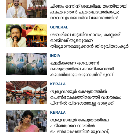
നടത്തിയിട്ടില്ലെന്ന് ഹൈക്കോടതി
ചിങ്ങം ഒന്നിന് ശബരിമല തന്ത്രിയായി
ബ്രഹ്മദത്തൻ ചുമതലയേൽക്കും;
ദേവസ്വം ബോർഡ് യോഗത്തിൽ
തീരുമാനം
GENERAL
ശബരിമല തന്ത്രിസ്ഥാനം; കണ്ഠരര്
രാജീവര് തുടരുമോ?
തീരുമാനമെടുക്കാൻ തിരുവിതാംകൂർ
ദേവസ്വം ബോർഡ്
INDIA
ക്ഷമിക്കണേ ഭഗവാനേ!
ക്ഷേത്രത്തിലെ കാണിക്കവഞ്ചി
കുത്തിത്തുറക്കുന്നതിന് മുമ്പ്
പ്രാർത്ഥിച്ച് കള്ളന്മാർ
KERALA
ഗുരുവായൂർ ക്ഷേത്രത്തിൽ
പെൺവേഷത്തിലെത്തി വധശ്രമം;
പിന്നിൽ വിദേശത്തുള്ള ഭാര്യക്ക്
ചിത്രങ്ങൾ അയച്ചതിലെ പക
KERALA
ഗുരുവായൂർ ക്ഷേത്രത്തിലെ
പടിഞ്ഞാറെ നടയിൽ
പെൺവേഷത്തിൽ യുവാവ്,​