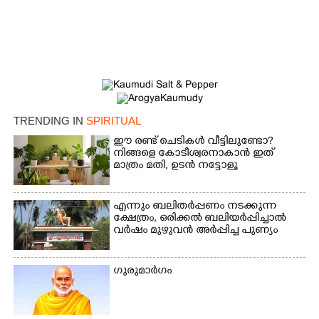
×
Share this link
TRENDING IN
SPIRITUAL
ഈ രണ്ട് ചെടികൾ വീട്ടിലുണ്ടോ?​
നിങ്ങളെ കോടീശ്വരനാകാൻ ഇത്
മാത്രം മതി,​ ഉടൻ നട്ടോളൂ
Copy Link
എന്നും ബലിതർപ്പണം നടക്കുന്ന
ക്ഷേത്രം,​ ഒരിക്കൽ ബലിയർപ്പിച്ചാൽ
വർഷം മുഴുവൻ അർപ്പിച്ച പുണ്യം
ഗുരുമാർഗം