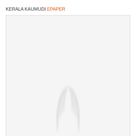
കസ്റ്റഡിയിലെടുത്തപ്പോൾ
തെളിഞ്ഞത് വൻഗൂഢാലോചന
KERALA KAUMUDI
EPAPER