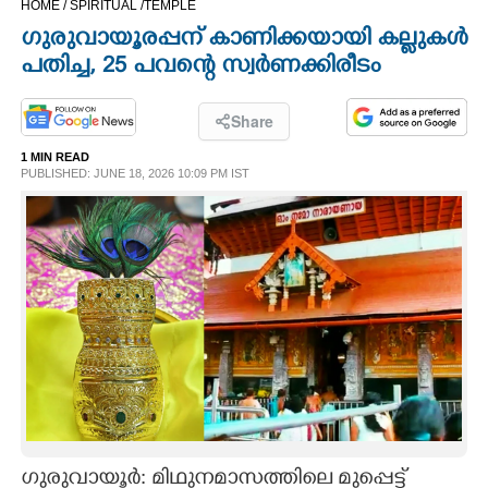
HOME /
SPIRITUAL /
TEMPLE
CINEMA
ഗുരുവായൂരപ്പന് കാണിക്കയായി കല്ലുകൾ
പതിച്ച, 25 പവന്റെ സ്വർണക്കിരീടം
OPINION
Share
PHOTOS
1 MIN READ
PUBLISHED: JUNE 18, 2026 10:09 PM IST
LIFESTYLE
SPIRITUAL
INFO+
ART
ASTRO
ഗുരുവായൂർ: മിഥുനമാസത്തിലെ മുപ്പെട്ട്