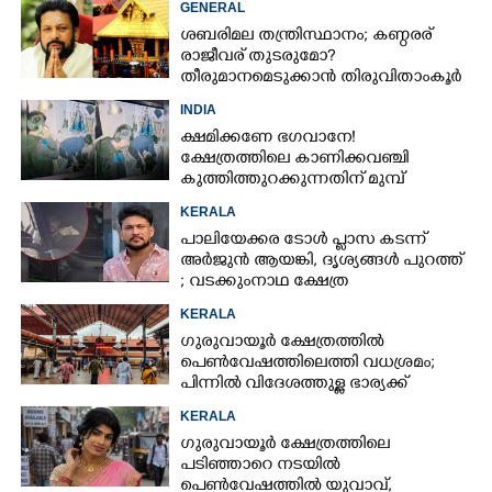
GENERAL
ശബരിമല തന്ത്രിസ്ഥാനം; കണ്ഠരര്
രാജീവര് തുടരുമോ?
തീരുമാനമെടുക്കാൻ തിരുവിതാംകൂർ
ദേവസ്വം ബോർഡ്
INDIA
ക്ഷമിക്കണേ ഭഗവാനേ!
ക്ഷേത്രത്തിലെ കാണിക്കവഞ്ചി
കുത്തിത്തുറക്കുന്നതിന് മുമ്പ്
പ്രാർത്ഥിച്ച് കള്ളന്മാർ
KERALA
പാലിയേക്കര ടോൾ പ്ലാസ കടന്ന്
അർജുൻ ആയങ്കി,​ ദൃശ്യങ്ങൾ പുറത്ത്
; വടക്കുംനാഥ ക്ഷേത്ര
മൈതാനത്തുണ്ടെന്ന് ഫേസ്ബുക്ക്
KERALA
പോസ്റ്റ്
ഗുരുവായൂർ ക്ഷേത്രത്തിൽ
പെൺവേഷത്തിലെത്തി വധശ്രമം;
പിന്നിൽ വിദേശത്തുള്ള ഭാര്യക്ക്
ചിത്രങ്ങൾ അയച്ചതിലെ പക
KERALA
ഗുരുവായൂർ ക്ഷേത്രത്തിലെ
പടിഞ്ഞാറെ നടയിൽ
പെൺവേഷത്തിൽ യുവാവ്,​