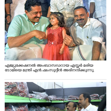
എജ്യുക്കേഷനൽ അംബാസഡറായ എസ്തർ മരിയ
ടോമിയെ മന്ത്രി എൻ.ഷംസുദ്ദീൻ അഭിനന്ദിക്കുന്നു.