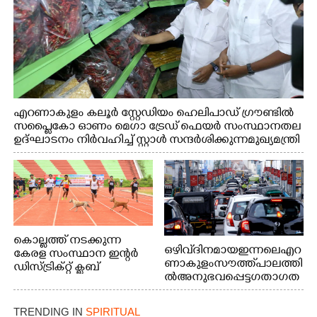
എറണാകുളം കലൂർ സ്റ്റേഡിയം ഹെലിപാഡ് ഗ്രൗണ്ടിൽ
സപ്ളൈകോ ഓണം മെഗാ ട്രേഡ് ഫെയർ സംസ്ഥാനതല
ഉദ്ഘാടനം നിർവഹിച്ച് സ്റ്റാൾ സന്ദർശിക്കുന്ന മുഖ്യമന്ത്രി
വി.ഡി. സതീശൻ. മന്ത്രി അനൂപ് ജേക്കബ് സമീപം
കൊല്ലത്ത് നടക്കുന്ന
ഒഴിവ് ദിനമായ ഇന്നലെ എറ
കേരള സംസ്ഥാന ഇന്റർ
ണാകുളം സൗത്ത് പാലത്തി
ഡിസ്ട്രിക്റ്റ് ക്ലബ്
ൽ അനുഭവപ്പെട്ട ഗതാഗത
അത്‌ലറ്റിക്
ക്കുരുക്ക്
ചാമ്പ്യൻഷിപ്പിൽ അണ്ടർ
20 ആൺകുട്ടികളുടെ 200
TRENDING IN
SPIRITUAL