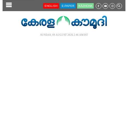
SECTIONS
ENGLISH
E-PAPER
KĀZHCHA
HOME
LATEST
SUNDAY, 09 AUGUST 2026 2.46 AM IST
AUDIO
NOTIFIED NEWS
POLL
KERALA
LOCAL
NEWS 360
CASE DIARY