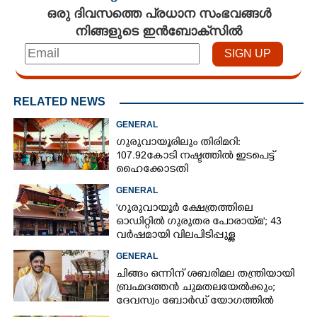
ഒരു ദിവസത്തെ പ്രധാന സംഭവങ്ങൾ
നിങ്ങളുടെ ഇൻബോക്സിൽ
RELATED NEWS
GENERAL
ഗുരുവായൂരിലും തിരിമറി:
107.92 കോടി നഷ്ടത്തിൽ ഇടപെട്ട്
ഹൈക്കോടതി
GENERAL
'ഗുരുവായൂർ ക്ഷേത്രത്തിലെ
ഓഡിറ്റിൽ ഗുരുതര പോരായ്മ'; 43
വർഷമായി വിലപിടിപ്പുള്ള
വസ്തുക്കളുടെ പരിശോധന
GENERAL
നടത്തിയിട്ടില്ലെന്ന് ഹൈക്കോടതി
ചിങ്ങം ഒന്നിന് ശബരിമല തന്ത്രിയായി
ബ്രഹ്മദത്തൻ ചുമതലയേൽക്കും;
ദേവസ്വം ബോർഡ് യോഗത്തിൽ
തീരുമാനം