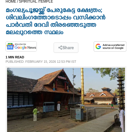
HOME /
SPIRITUAL /
TEMPLE
CINEMA
മംഗല്യപൂജയ്ക്ക് പേരുകേട്ട ക്ഷേത്രം;
ശിവലിംഗത്തോടൊപ്പം വസിക്കാൻ
OPINION
പാർവതി ദേവി തിരഞ്ഞെടുത്ത
മലപ്പുറത്തെ സ്ഥലം
PHOTOS
Share
LIFESTYLE
1 MIN READ
PUBLISHED: FEBRUARY 15, 2026 12:53 PM IST
SPIRITUAL
INFO+
ART
ASTRO