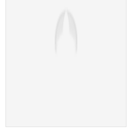
×
Share this link
Copy Link