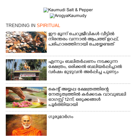
TRENDING IN
SPIRITUAL
ഈ മൂന്ന് ചെറുജീവികൾ വീട്ടിൽ
നിരന്തരം വന്നാൽ ആപത്ത് ഉറപ്പ്,​
പരിഹാരത്തിനായി ചെയ്യേണ്ടത്
എന്നും ബലിതർപ്പണം നടക്കുന്ന
ക്ഷേത്രം,​ ഒരിക്കൽ ബലിയർപ്പിച്ചാൽ
വർഷം മുഴുവൻ അർപ്പിച്ച പുണ്യം
കെന്റ് അയ്യപ്പ ക്ഷേത്രത്തിന്റെ
നേതൃത്വത്തിൽ കർക്കടക വാവുബലി
ഓഗസ്റ്റ് 12ന്; ഒരുക്കങ്ങൾ
×
പൂർത്തിയായി
Share this link
ഗുരുമാർഗം