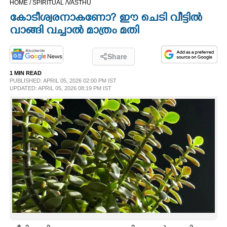
HOME /
SPIRITUAL /
VASTHU
CINEMA
കോടീശ്വരനാകണോ? ഈ ചെടി വീട്ടിൽ
വാങ്ങി വച്ചാൽ മാത്രം മതി
OPINION
Share
PHOTOS
1 MIN READ
PUBLISHED: APRIL 05, 2026 02:00 PM IST
UPDATED: APRIL 05, 2026 08:19 PM IST
LIFESTYLE
SPIRITUAL
INFO+
ART
ASTRO