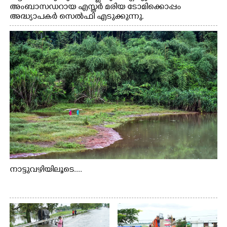
അംബാസഡറായ എസ്തർ മരിയ ടോമിക്കൊപ്പം
അദ്ധ്യാപകർ സെൽഫി എടുക്കുന്നു.
നാട്ടുവഴിയിലൂടെ....