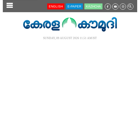
SECTIONS
ENGLISH
E-PAPER
KĀZHCHA
HOME
LATEST
SUNDAY, 09 AUGUST 2026 11.51 AM IST
AUDIO
NOTIFIED NEWS
POLL
KERALA
LOCAL
NEWS 360
CASE DIARY