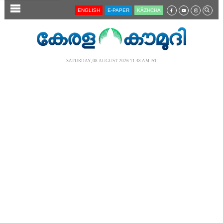
SECTIONS
ENGLISH
E-PAPER
KĀZHCHA
HOME
LATEST
SATURDAY, 08 AUGUST 2026 11.48 AM IST
AUDIO
NOTIFIED NEWS
POLL
KERALA
LOCAL
NEWS 360
CASE DIARY