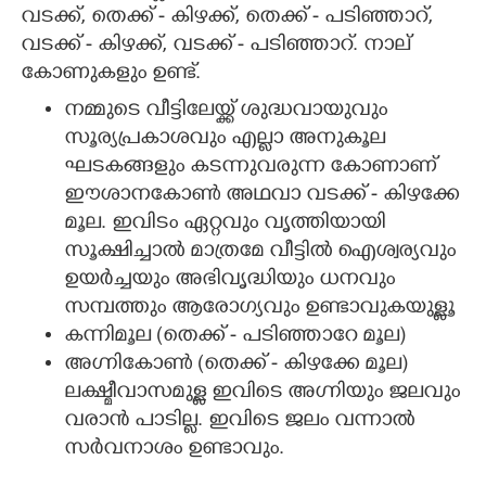
വടക്ക്, തെക്ക് - കിഴക്ക്, തെക്ക് - പടിഞ്ഞാറ്,
വടക്ക് - കിഴക്ക്, വടക്ക് - പടിഞ്ഞാറ്. നാല്
കോണുകളും ഉണ്ട്.
നമ്മുടെ വീട്ടിലേയ്ക്ക് ശുദ്ധവായുവും
സൂര്യപ്രകാശവും എല്ലാ അനുകൂല
ഘടകങ്ങളും കടന്നുവരുന്ന കോണാണ്
ഈശാനകോൺ അഥവാ വടക്ക് - കിഴക്കേ
മൂല. ഇവിടം ഏറ്റവും വൃത്തിയായി
സൂക്ഷിച്ചാൽ മാത്രമേ വീട്ടിൽ ഐശ്വര്യവും
ഉയർച്ചയും അഭിവൃദ്ധിയും ധനവും
സമ്പത്തും ആരോഗ്യവും ഉണ്ടാവുകയുള്ളൂ
കന്നിമൂല (തെക്ക് - പടിഞ്ഞാറേ മൂല)
അഗ്നികോൺ (തെക്ക് - കിഴക്കേ മൂല)
ലക്ഷ്മീവാസമുള്ള ഇവിടെ അഗ്നിയും ജലവും
വരാൻ പാടില്ല. ഇവിടെ ജലം വന്നാൽ
സർവനാശം ഉണ്ടാവും.