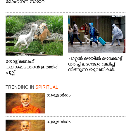
മോഹനൻ നായർ
ചാറ്റൽ മഴയിൽ മഴക്കോട്ട്
ഗോട്ട് ലൈഫ്
ധരിച്ച് ലഗേജും വലിച്ച്
...വിശപ്പടക്കാൻ ഇത്തിരി
നീങ്ങുന്ന യുവതികൾ.
പുല്ല്
എറണാകുളം മേനകയിൽ
തിന്നാനെത്തിയതാണ്
നിന്നുള്ള കാഴ്ച
ആട്. തെരുവ് നായ്ക്കൾ
TRENDING IN
SPIRITUAL
കടിച്ച് കീറാൻ വന്നതോടെ
വയറിന്റെ ആന്തൽ മറന്ന്
ഗുരുമാർഗം
ജീവന് വേണ്ടിയായി ഓട്ടം.
എറണാകുളം
വാത്തുരുത്തിയിൽ
നിന്നുള്ള കാഴ്ച
ഗുരുമാർഗം