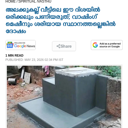
HOME /
SPIRITUAL /
VASTHU
CINEMA
അലക്കുകല്ല് വീട്ടിലെ ഈ ദിശയിൽ
ഒരിക്കലും പണിയരുത്; വാഷിംഗ്
OPINION
മെഷീനും ശരിയായ സ്ഥാനത്തല്ലെങ്കിൽ
ദോഷം
PHOTOS
Share
LIFESTYLE
1 MIN READ
PUBLISHED: MAY 23, 2026 02:34 PM IST
SPIRITUAL
INFO+
ART
ASTRO