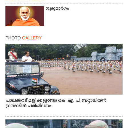
×
Share this link
ഗുരുമാർഗം
PHOTO
GALLERY
Copy Link
പാലക്കാട് മുട്ടിക്കുളങ്ങര കെ. എ. പി ബറ്റാലിയൻ
ഗ്രൗണ്ടിൽ പരിശീലനം