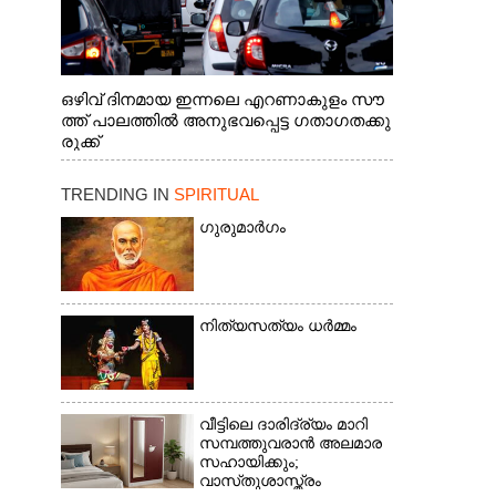
ഒഴിവ് ദിനമായ ഇന്നലെ എറണാകുളം സൗ
ത്ത് പാലത്തിൽ അനുഭവപ്പെട്ട ഗതാഗതക്കു
രുക്ക്
TRENDING IN
SPIRITUAL
ഗുരുമാർഗം
നിത്യസത്യം ധർമ്മം
വീട്ടിലെ ദാരിദ്ര്യം മാറി
സമ്പത്തുവരാൻ അലമാര
സഹായിക്കും;
വാസ്‌തുശാസ്ത്രം