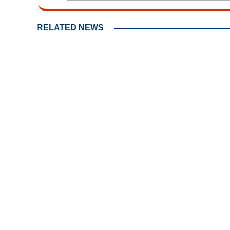
RELATED NEWS
ഫ്രിഡ്‌ജിന് 
വയ്ക്കാറുണ്ടോ? 
ഒഴുകിപ്പോകും