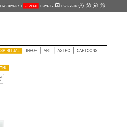
|
MATRIMONY |
E-PAPER
|
LIVE TV
|
CAL 2026
SPIRITUAL
INFO+
ART
ASTRO
CARTOONS
THU