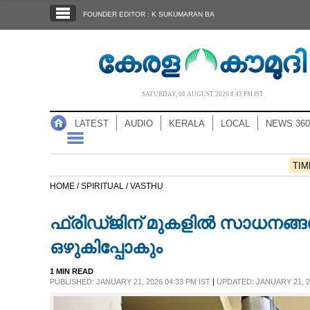
SECTIONS
FOUNDER EDITOR : K SUKUMARAN BA
HOME
LATEST
AUDIO
SATURDAY, 08 AUGUST 2026 8.43 PM IST
NOTIFIED NEWS
LATEST
AUDIO
KERALA
LOCAL
NEWS 360
POLL
KERALA
TIM
HOME /
SPIRITUAL /
VASTHU
LOCAL
ഫ്രിഡ്‌ജിന് മുകളിൽ സാധനങ്ങൾ 
NEWS 360
ഒഴുകിപ്പോകും
1 MIN READ
CASE DIARY
PUBLISHED: JANUARY 21, 2026 04:33 PM IST
|
UPDATED: JANUARY 21, 20