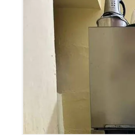
CINEMA
OPINION
PHOTOS
LIFESTYLE
SPIRITUAL
INFO+
ART
ASTRO