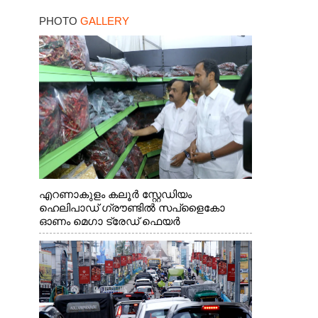
PHOTO
GALLERY
എറണാകുളം കലൂർ സ്റ്റേഡിയം
ഹെലിപാഡ് ഗ്രൗണ്ടിൽ സപ്ളൈകോ
ഓണം മെഗാ ട്രേഡ് ഫെയർ
സംസ്ഥാനതല ഉദ്ഘാടനം നിർവഹിച്ച്
സ്റ്റാൾ സന്ദർശിക്കുന്ന മുഖ്യമന്ത്രി വി.ഡി.
സതീശൻ. മന്ത്രി അനൂപ് ജേക്കബ് സമീപം