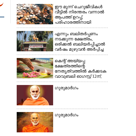
ഈ മൂന്ന് ചെറുജീവികൾ
വീട്ടിൽ നിരന്തരം വന്നാൽ
×
ആപത്ത് ഉറപ്പ്,​
പരിഹാരത്തിനായി
ചെയ്യേണ്ടത്
എന്നും ബലിതർപ്പണം
നടക്കുന്ന ക്ഷേത്രം,​
ഒരിക്കൽ ബലിയർപ്പിച്ചാൽ
വർഷം മുഴുവൻ അർപ്പിച്ച
പുണ്യം
കെന്റ് അയ്യപ്പ
ക്ഷേത്രത്തിന്റെ
നേതൃത്വത്തിൽ കർക്കടക
വാവുബലി ഓഗസ്റ്റ് 12ന്;
ഒരുക്കങ്ങൾ പൂർത്തിയായി
ഗുരുമാർഗം
ഗുരുമാർഗം