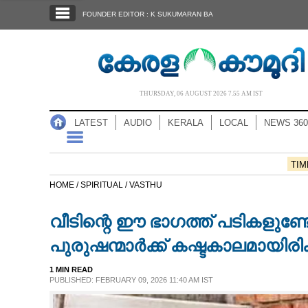
SECTIONS
FOUNDER EDITOR : K SUKUMARAN BA
HOME
LATEST
AUDIO
THURSDAY, 06 AUGUST 2026 7.55 AM IST
NOTIFIED NEWS
LATEST
AUDIO
KERALA
LOCAL
NEWS 360
POLL
KERALA
TIM
HOME /
SPIRITUAL /
VASTHU
LOCAL
വീടിന്റെ ഈ ഭാഗത്ത് പടികളുണ്
NEWS 360
പുരുഷന്മാർക്ക് കഷ്ടകാലമായിരിക
1 MIN READ
CASE DIARY
PUBLISHED: FEBRUARY 09, 2026 11:40 AM IST