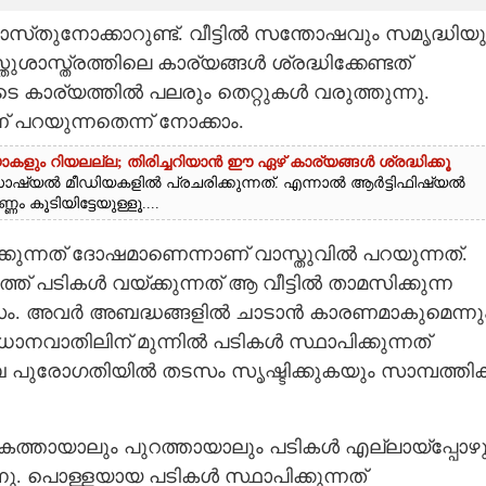
സ്‌തുനോക്കാറുണ്ട്. വീട്ടിൽ സന്തോഷവും സമൃദ്ധിയു
ശാസ്ത്രത്തിലെ കാര്യങ്ങൾ ശ്രദ്ധിക്കേണ്ടത്
െ കാര്യത്തിൽ പലരും തെറ്റുകൾ വരുത്തുന്നു.
ണ് പറയുന്നതെന്ന് നോക്കാം.
 റിയലല്ല; തിരിച്ചറിയാൻ ഈ ഏഴ് കാര്യങ്ങൾ ശ്രദ്ധിക്കൂ
്യൽ മീഡിയകളിൽ പ്രചരിക്കുന്നത്. എന്നാൽ ആർട്ടിഫിഷ്യൽ
കൂടിയിട്ടേയുള്ളൂ....
വയ്ക്കുന്നത് ദോഷമാണെന്നാണ് വാസ്തുവിൽ പറയുന്നത്.
ത്ത് പടികൾ വയ്ക്കുന്നത് ആ വീട്ടിൽ താമസിക്കുന്ന
ാസം. അവർ അബദ്ധങ്ങളിൽ ചാടാൻ കാരണമാകുമെന്നു
വാതിലിന് മുന്നിൽ പടികൾ സ്ഥാപിക്കുന്നത്
ബ പുരോഗതിയിൽ തടസം സൃഷ്ടിക്കുകയും സാമ്പത്തി
കത്തായാലും പുറത്തായാലും പടികൾ എല്ലായ്പ്പോഴു
നു. പൊള്ളയായ പടികൾ സ്ഥാപിക്കുന്നത്