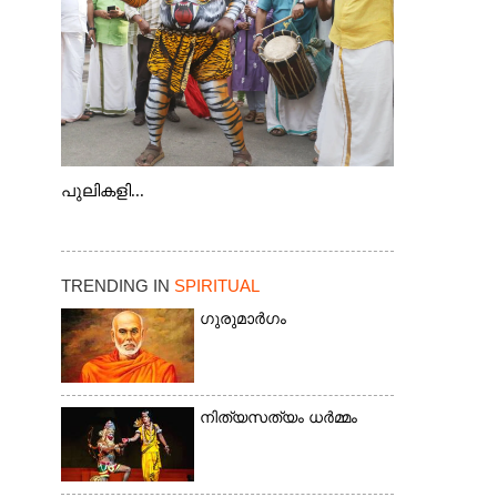
പുലികളി...
TRENDING IN
SPIRITUAL
ഗുരുമാർഗം
നിത്യസത്യം ധർമ്മം