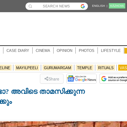
ENGLISH |
KĀZHCHA
CASE DIARY
CINEMA
OPINION
PHOTOS
LIFESTYLE
ELINE
MAYILPEELI
GURUMARGAM
TEMPLE
RITUALS
VAS
Share
ടോ? അവിടെ താമസിക്കുന്ന
്കും