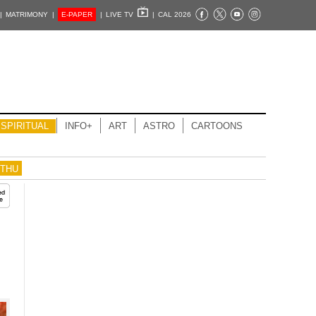
|
MATRIMONY |
E-PAPER
|
LIVE TV
|
CAL 2026
SPIRITUAL
INFO+
ART
ASTRO
CARTOONS
THU