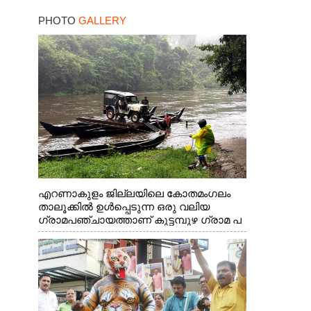
PHOTO
GALLERY
എറണാകുളം ജില്ലയിലെ കോതമംഗലം
താലൂക്കിൽ ഉൾപ്പെടുന്ന ഒരു വലിയ
ഗ്രാമപഞ്ചായത്താണ് കുട്ടമ്പുഴ ഗ്രാമ പ
ഞ്ചായത്ത്. ആദിവാസി ഊരുകളായ
വെള്ളാരംകുത്ത്, കത്തിപ്പാറ, ഉറിയംപെട്ടി,
തേക്കല്ല്, വെട്ടിക്കല്ല്, മഞ്ചപ്പാറ എന്നീ
ആറു സ്ഥലങ്ങളിലേക്കുള്ള പ്രധാന
സഞ്ചാര മാർഗമാണ് ഈ കാണുന്ന
കടത്ത് വള്ളം