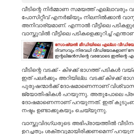
വീടിന്റെ നിർമ്മാണ സമയത്ത് എല്ലാവരും വാ
CARTOONS
പോസിറ്റീവ് എനർജിയും നിലനിൽക്കാൻ വാസ്തു
അനിവാര്യമാണ്. എന്നാൽ വീട്ടിലെ പടികളുട
LITERATURE
വാസ്തുവിൽ വീട്ടിലെ പടികളെക്കുറിച്ച് എന്താ
ZOOM
സോഷ്യൽ മീഡിയിലെ എല്ലാ വീഡിയോകളും
ദിവസവും നിരവധി വീഡിയോകളാണ് സോഷ
ഇന്റലിജൻസിന്റെ വരവോടെ ഇതിന്റെ എണ്ണം 
CONTACT US
വീടിന്റെ വടക്ക് - കിഴക്ക് ഭാഗത്ത് പടികൾ 
ഇത് പലർക്കും അറിയില്ല. വടക്ക് കിഴക്ക് ഭാഗ
പുരുഷന്മാർക്ക് ദോഷമാണെന്നാണ് വിശ്വ
ജ്യോതിഷികൾ പറയുന്നു. അതുപോലെ പ്രധാന
ദോഷമാണെന്നാണ് പറയുന്നത്. ഇത് കുടും
നഷ്ടം ഉണ്ടാക്കുകയും ചെയ്യുന്നു.
വാസ്തുവിദഗ്ധരുടെ അഭിപ്രായത്തിൽ വീടിന
ഉറച്ചതും ശക്തവുമായിരിക്കണമെന്ന് പറയുന്