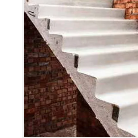
CINEMA
OPINION
PHOTOS
LIFESTYLE
SPIRITUAL
INFO+
ART
ASTRO