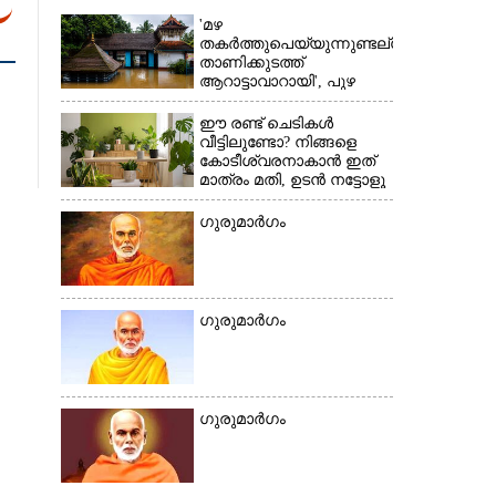
'മഴ
തകർത്തുപെയ്യുന്നുണ്ടല്ലോ,​
താണിക്കുടത്ത്
ആറാട്ടാവാറായി', പുഴ
×
ശ്രീകോവിലിലെത്തുന്ന
അപൂർവ്വ കാഴ്ച
ഈ രണ്ട് ചെടികൾ
വീട്ടിലുണ്ടോ?​ നിങ്ങളെ
കോടീശ്വരനാകാൻ ഇത്
മാത്രം മതി,​ ഉടൻ നട്ടോളൂ
ഗുരുമാ‌ർഗം
ഗുരുമാർഗം
ഗുരുമാർഗം