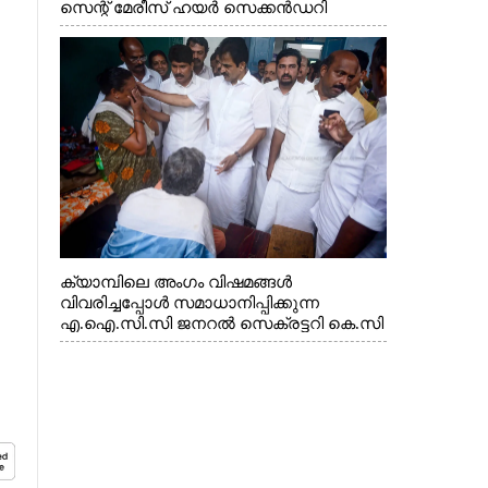
സെന്റ് മേരീസ് ഹയർ സെക്കൻഡറി
സ്കൂളിലെ ക്യാമ്പിലെത്തിയ എ.ഐ.സി.സി
ജനറൽ സെക്രട്ടറി കെ.സി
വേണുഗോപാൽ എം.പി കുരുന്നിനെ
എടുത്ത് ലാളിച്ചപ്പോൾ. സഹകരണ-
എക്സൈസ് വകുപ്പ് മന്ത്രി എം. ലിജു,
കൃഷിവകുപ്പ് മന്ത്രി ടി. സിദ്ദിഖ്, റെജി
ചെറിയാൻ എം. എൽ. എ എന്നിവർ സമീപം
ക്യാമ്പിലെ അംഗം വിഷമങ്ങൾ
വിവരിച്ചപ്പോൾ സമാധാനിപ്പിക്കുന്ന
എ.ഐ.സി.സി ജനറൽ സെക്രട്ടറി കെ.സി
വേണുഗോപാൽ എം.പി. സഹകരണ-
എക്സൈസ് വകുപ്പ് മന്ത്രി എം. ലിജു,
എന്നിവർ