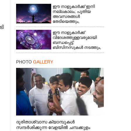
ഈ നാളുകാർക്ക് ഇനി
നല്ലകാലം; പുതിയ
അവസരങ്ങൾ
തേടിയെത്തും,
ടി
സുഖാനുഭവങ്ങൾ
ഈ നാളുകാർക്ക്
വിദേശത്തുള്ളവരുമായി
ബന്ധപ്പെട്ട്
ബിസിനസുകൾ നടത്തും,
ദീർഘകാലമായുള്ള
രോഗത്തിന് ആശ്വാസം
PHOTO
GALLERY
ദുരിതാശ്വാസ ക്യാമ്പുകൾ
സന്ദർശിക്കുന്ന വേളയിൽ ചമ്പക്കുളം