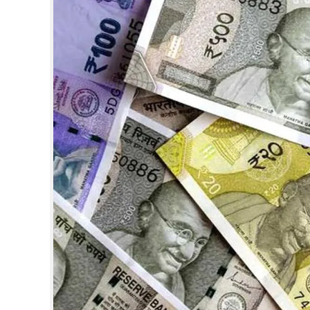
CINEMA
OPINION
PHOTOS
LIFESTYLE
SPIRITUAL
INFO+
ART
ASTRO