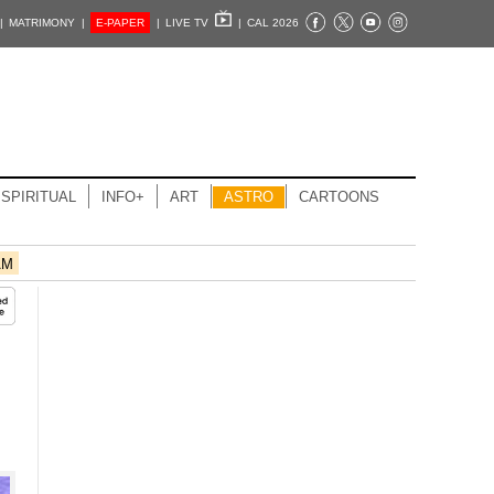
|
MATRIMONY |
E-PAPER
|
LIVE TV
|
CAL 2026
SPIRITUAL
INFO+
ART
ASTRO
CARTOONS
AM