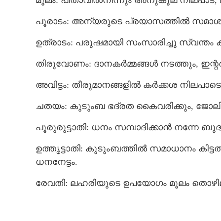
മൂലം: പിതാവിൽനിന്നും അനുകൂല നിലപാട്,
പൂരാടം: അന്യരുടെ പ്രയാസത്തിൽ സമാശ്വ
ഉത്രാടം: പരുഷമായി സംസാരിച്ചു സ്വന്തം കാര
തിരുവോണം: ദാനകർമ്മങ്ങൾ നടത്തും, ഇന്
അവിട്ടം: തീരുമാനങ്ങളിൽ കർക്കശ നിലപാടെടു
ചതയം: കുടുംബ ഭദ്രത കൈവരിക്കും, ജോലി
പൂരുരുട്ടാതി: ധനം സമ്പാദിക്കാൻ നന്നേ ബുദ്
ഉത്തൃട്ടാതി: കുടുംബത്തിൽ സമാധാനം കിട്ടത്
ധനനേട്ടം.
രേവതി: ലഹരിയുടെ ഉപയോഗം മൂലം തൊഴി