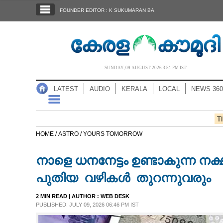
SECTIONS
FOUNDER EDITOR : K SUKUMARAN BA
HOME
LATEST
AUDIO
SUNDAY, 09 AUGUST 2026 3.51 PM IST
NOTIFIED NEWS
LATEST
AUDIO
KERALA
LOCAL
NEWS 360
POLL
KERALA
T
HOME /
ASTRO /
YOURS TOMORROW
LOCAL
നാളെ ധനനേട്ടം ഉണ്ടാകുന്ന നക
NEWS 360
പുതിയ വഴികൾ തുറന്നുവരും
2 MIN READ
| AUTHOR :
WEB DESK
CASE DIARY
PUBLISHED: JULY 09, 2026 06:46 PM IST