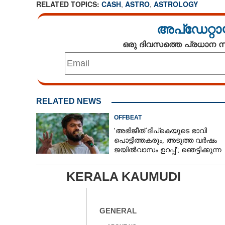
RELATED TOPICS:
CASH
,
ASTRO
,
ASTROLOGY
അപ്ഡേറ്റാ
ഒരു ദിവസത്തെ പ്രധാന
RELATED NEWS
OFFBEAT
'അഭിജീത് ദീപ്‌കെയുടെ ഭാവി
പൊട്ടിത്തകരും, അടുത്ത വർഷം
ജയിൽവാസം ഉറപ്പ്'; ഞെട്ടിക്കുന്ന
പ്രവചനവുമായി ജ്യോതിഷി
KERALA KAUMUDI
GENERAL