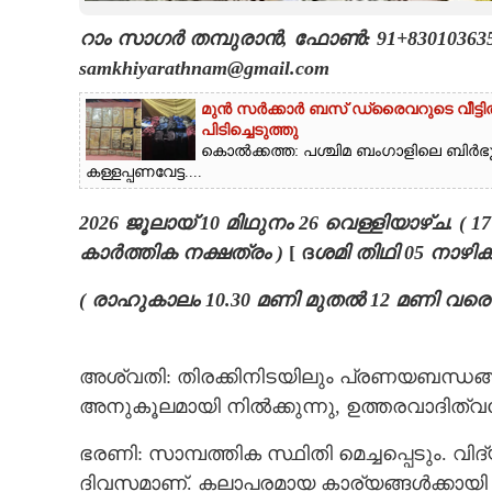
റാം സാഗർ തമ്പുരാൻ, ഫോൺ: 91+8301036352, 
CARTOONS
samkhiyarathnam@gmail.com
LITERATURE
മുൻ സർക്കാർ ബസ് ഡ്രൈവറുടെ വീട്ടി
പിടിച്ചെടുത്തു
കൊൽക്കത്ത: പശ്ചിമ ബംഗാളിലെ ബിർഭ
ZOOM
കള്ളപ്പണവേട്ട....
2026 ജൂലായ് 10 മിഥുനം 26 വെള്ളിയാഴ്ച. 
CONTACT US
കാർത്തിക നക്ഷത്രം )
[ ദ
ശമി തിഥി 05 നാഴ
( രാഹുകാലം 10.30 മണി മുതൽ 12 മണി വരെ 
അശ്വതി: തിരക്കിനിടയിലും പ്രണയബന്ധങ്ങ
അനുകൂലമായി നിൽക്കുന്നു, ഉത്തരവാദിത്വ
ഭരണി: സാമ്പത്തിക സ്ഥിതി മെച്ചപ്പെടും. വി
ദിവസമാണ്. കലാപരമായ കാര്യങ്ങൾക്കായി 