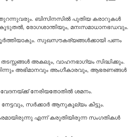
ൾ തുറന്നുവരും. ബിസിനസിൽ പുതിയ കരാറുകൾ
 സുഖകൂടുതൽ, രോഗശാന്തിയും, മനഃസമാധാനഭഡവും.
ത്തിയാകും. സുഖസൗകര്യങ്ങൾക്കായി പണം
ന തടസ്സങ്ങൾ അകലും, വാഹനഭാഗ്യം സിദ്ധിക്കും.
് നിന്നും അഭിമാനവും അംഗീകാരവും, ആഭരണങ്ങൾ
ി വേദനയ്ക്ക് നേരിയതോതിൽ ശമനം.
ട്ടവും, സർക്കാർ ആനുകൂല്യം കിട്ടും.
രമായിരുന്നു എന്ന് കരുതിയിരുന്ന സംഗതികൾ