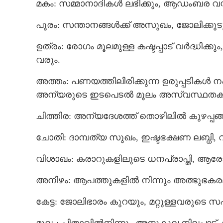
മകം: സമ്മാനാദികൾ ലഭിക്കും, ആഡംബര വസ്തുക
പൂരം: സന്താനങ്ങൾക്ക് അസുഖം, ജോലിക്കൂ
ഉത്രം: രോഗം മൂലമുള്ള കഷ്ടപ്പാട് വർദ്ധിക്
വരും.
അത്തം: പണയത്തിലിരിക്കുന്ന ഉരുപ്പടികൾ 
നാളെ ധനനേട്ടം ഉണ്ടാകുന്ന നക്ഷത്രക്കാർ
അന്യരുടെ ഇടപെടൽ മൂലം അസ്വസ്ഥത
ഇവരാണ്,​ വരുമാനത്തിന് പുതിയ
വഴികൾ തുറന്ന
ചിത്തിര: അന്യദേശത്ത് തൊഴിലിൽ കുഴപ്പങ്ങൾ
ചോതി: ദാമ്പത്യ സുഖം, ഇഷ്ടഭക്ഷണ ലബ്ധി,
വിശാഖം: കരാറുകളിലൂടെ ധനപ്രാപ്തി, ആര
അനിഴം: ആപത്തുകളിൽ നിന്നും അത്ഭുഭകരമാ
കേട്ട: ജോലിഭാരം കുറയും, മറ്റുള്ളവരുട