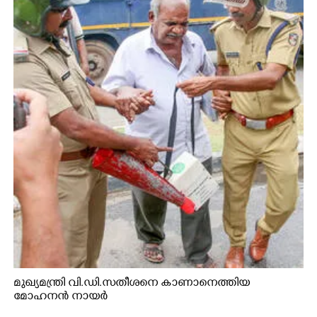
മുഖ്യമന്ത്രി വി.ഡി.സതീശനെ കാണാനെത്തിയ
മോഹനൻ നായർ