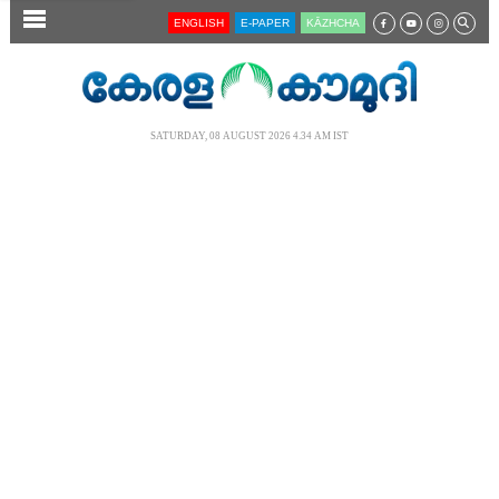
SECTIONS
ENGLISH
E-PAPER
KĀZHCHA
HOME
LATEST
SATURDAY, 08 AUGUST 2026 4.34 AM IST
AUDIO
NOTIFIED NEWS
POLL
KERALA
LOCAL
NEWS 360
CASE DIARY