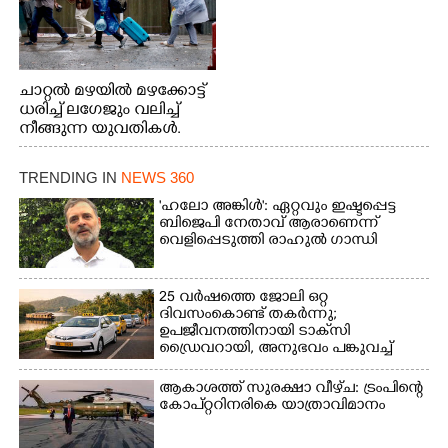
ചാറ്റൽ മഴയിൽ മഴക്കോട്ട്
ധരിച്ച് ലഗേജും വലിച്ച്
നീങ്ങുന്ന യുവതികൾ.
എറണാകുളം മേനകയിൽ
നിന്നുള്ള കാഴ്ച
TRENDING IN
NEWS 360
'ഹലോ അങ്കിൾ': ഏറ്റവും ഇഷ്ടപ്പെട്ട
ബിജെപി നേതാവ് ആരാണെന്ന്
വെളിപ്പെടുത്തി രാഹുൽ ഗാന്ധി
25 വർഷത്തെ ജോലി ഒറ്റ
ദിവസംകൊണ്ട് തകർന്നു;
ഉപജീവനത്തിനായി ടാക്‌സി
ഡ്രൈവറായി,​ അനുഭവം പങ്കുവച്ച്
യുവതി
ആകാശത്ത് സുരക്ഷാ വീഴ്‌ച: ട്രംപിന്റെ
കോ‌പ്‌റ്ററിനരികെ യാത്രാവിമാനം