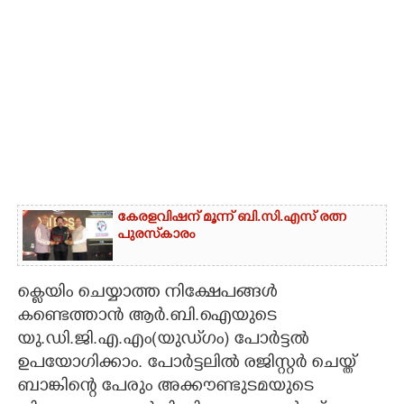
കേരളവിഷന് മൂന്ന് ബി.സി.എസ് രത്ന
പുരസ്‌കാരം
ക്ലെയിം ചെയ്യാത്ത നിക്ഷേപങ്ങൾ
കണ്ടെത്താൻ ആർ.ബി.ഐയുടെ
യു.ഡി.ജി.എ.എം(യുഡ്‌ഗം) പോർട്ടൽ
ഉപയോഗിക്കാം. പോർട്ടലിൽ രജിസ്റ്റർ ചെയ്ത്
ബാങ്കിന്റെ പേരും അക്കൗണ്ടുടമയുടെ