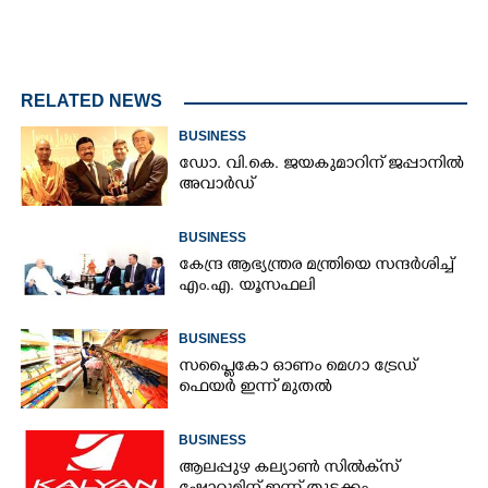
RELATED NEWS
BUSINESS
ഡോ. വി.കെ. ജയകുമാറിന് ജപ്പാനിൽ
അവാർഡ്
BUSINESS
കേന്ദ്ര ആഭ്യന്ത്രര മന്ത്രിയെ സന്ദർശിച്ച്
എം.എ. യൂസഫലി
BUSINESS
സപ്ലൈകോ ഓണം മെഗാ ട്രേഡ്
ഫെയർ ഇന്ന് മുതൽ
BUSINESS
ആലപ്പുഴ കല്യാൺ സിൽക്‌സ്