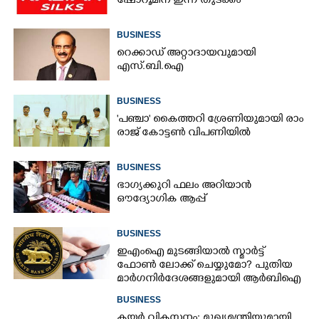
ഷോറൂമിന് ഇന്ന് തുടക്കം
BUSINESS
റെക്കാഡ് അറ്റാദായവുമായി
എസ്.ബി.ഐ
BUSINESS
'​പ​ഞ്ചാ​'​ ​കൈ​ത്ത​റി​ ​ശ്രേ​ണി​യു​മാ​യി​ ​രാം​
രാ​ജ് ​കോ​ട്ടൺ വിപണിയിൽ
BUSINESS
ഭാഗ്യക്കുറി ഫലം അറിയാൻ
ഔദ്യോഗിക ആപ്പ്
BUSINESS
ഇഎംഐ മുടങ്ങിയാൽ സ്മാർട്ട്
ഫോൺ ലോക്ക് ചെയ്യുമോ? പുതിയ
മാർഗനിർദേശങ്ങളുമായി ആർബിഐ
BUSINESS
കയർ വികസനം: മുഖ്യമന്ത്രിയുമായി