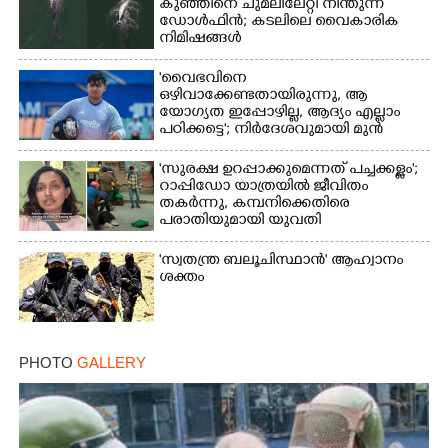
കുഞ്ഞിനെ ചുമലിലേറ്റി നീന്തുന്ന
ഡോൾഫിൻ; കടലിലെ വൈകാരിക
നിമിഷങ്ങൾ
'വൈഭവിനെ
ഒഴിവാക്കേണ്ടതായിരുന്നു,​ ആ
യോഗ്യത ഇപ്പോഴില്ല, ആദ്യം എല്ലാം
പഠിക്കട്ടെ'; നിർദേശവുമായി മുൻ
ക്രിക്കറ്റ് താരം
'സുരക്ഷ ഉറപ്പാക്കുമെന്നത് പച്ചക്കള്ളം';
റാപ്പിഡോ യാത്രയിൽ ജീവിതം
തകർന്നു, കമ്പനിക്കെതിരെ
പരാതിയുമായി യുവതി
'സ്വതന്ത്ര ബലൂചിസ്ഥാൻ' ആഹ്വാനം
ശക്തം
PHOTO
GALLERY