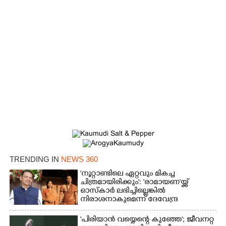
×
Share this link
Copy Link
TRENDING IN
NEWS 360
'നൂറ്റാണ്ടിലെ ഏറ്റവും മികച്ച
ചിത്രമായിരിക്കും': 'രാമായണ'യ്ക്ക്
ഓസ്കാ‌ർ ലഭിച്ചില്ലെങ്കിൽ
നിരാശനാകുമെന്ന് ദേവേന്ദ്ര
ഫഡ്നാവിസ്
'പിരിയാൻ വയ്യെന്റെ കുഞ്ഞേ'; ജീവനറ്റ