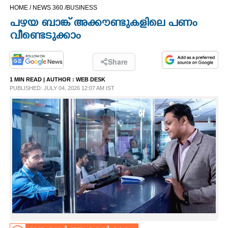
HOME /
NEWS 360 /
BUSINESS
CINEMA
പഴയ ബാങ്ക് അക്കൗണ്ടുകളിലെ പണം
വീണ്ടെടുക്കാം
OPINION
Share
PHOTOS
1 MIN READ
| AUTHOR :
WEB DESK
PUBLISHED: JULY 04, 2026 12:07 AM IST
LIFESTYLE
SPIRITUAL
INFO+
ART
ASTRO