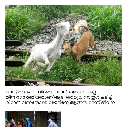
ഗോട്ട് ലൈഫ് ...വിശപ്പടക്കാൻ ഇത്തിരി പുല്ല്
തിന്നാനെത്തിയതാണ് ആട്. തെരുവ് നായ്ക്കൾ കടിച്ച്
കീറാൻ വന്നതോടെ വയറിന്റെ ആന്തൽ മറന്ന് ജീവന്
വേണ്ടിയായി ഓട്ടം. എറണാകുളം വാത്തുരുത്തിയിൽ
നിന്നുള്ള കാഴ്ച