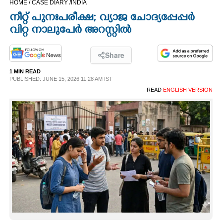
HOME /
CASE DIARY /
INDIA
CINEMA
നീറ്റ് പുനഃപരീക്ഷ; വ്യാജ ചോദ്യപ്പേപ്പർ
വിറ്റ നാലുപേർ അറസ്റ്റിൽ
OPINION
Share
PHOTOS
1 MIN READ
PUBLISHED: JUNE 15, 2026 11:28 AM IST
READ
ENGLISH VERSION
LIFESTYLE
SPIRITUAL
INFO+
ART
ASTRO