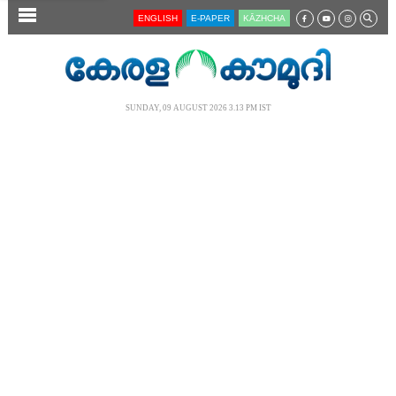
SECTIONS
ENGLISH
E-PAPER
KĀZHCHA
HOME
LATEST
SUNDAY, 09 AUGUST 2026 3.13 PM IST
AUDIO
NOTIFIED NEWS
POLL
KERALA
LOCAL
NEWS 360
CASE DIARY