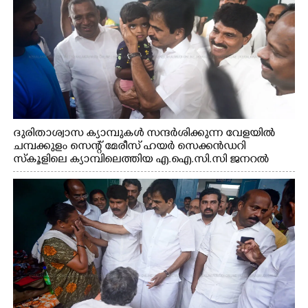
ദുരിതാശ്വാസ ക്യാമ്പുകൾ സന്ദർശിക്കുന്ന വേളയിൽ
ചമ്പക്കുളം സെന്റ് മേരീസ് ഹയർ സെക്കൻഡറി
സ്കൂളിലെ ക്യാമ്പിലെത്തിയ എ.ഐ.സി.സി ജനറൽ
സെക്രട്ടറി കെ.സി വേണുഗോപാൽ എം.പി കുരുന്നിനെ
എടുത്ത് ലാളിച്ചപ്പോൾ. സഹകരണ-എക്സൈസ്
വകുപ്പ് മന്ത്രി എം. ലിജു, കൃഷിവകുപ്പ് മന്ത്രി ടി. സിദ്ദിഖ്,
റെജി ചെറിയാൻ എം. എൽ. എ എന്നിവർ സമീപം