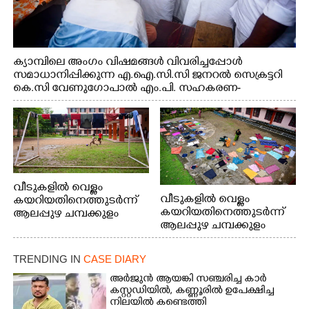
ക്യാമ്പിലെ അംഗം വിഷമങ്ങൾ വിവരിച്ചപ്പോൾ
സമാധാനിപ്പിക്കുന്ന എ.ഐ.സി.സി ജനറൽ സെക്രട്ടറി
കെ.സി വേണുഗോപാൽ എം.പി. സഹകരണ-
എക്സൈസ് വകുപ്പ് മന്ത്രി എം. ലിജു, എന്നിവർ
വീടുകളിൽ വെള്ളം
വീടുകളിൽ വെള്ളം
കയറിയതിനെത്തുടർന്ന്
കയറിയതിനെത്തുടർന്ന്
ആലപ്പുഴ ചമ്പക്കുളം
ആലപ്പുഴ ചമ്പക്കുളം
ഫാദർ തോമസ്
ഫാദർ തോമസ്
പോരൂക്കര സെൻട്രൽ
പോരൂക്കര സെൻട്രൽ
സ്കൂളിലെ ദുരിതാശ്വാസ
TRENDING IN
CASE DIARY
സ്കൂളിലെ ദുരിതാശ്വാസ
ക്യാമ്പിലെത്തിയവർ
ക്യാമ്പിലെത്തിയവർ മഴ
വസ്ത്രങ്ങൾ
അർജുൻ ആയങ്കി സഞ്ചരിച്ച കാർ
കസ്റ്റഡിയിൽ,​ കണ്ണൂരിൽ ഉപേക്ഷിച്ച
മാറിനിന്ന ഇടവേളയിൽ
ഉണക്കാനിട്ടിരിക്കുന്ന
നിലയിൽ കണ്ടെത്തി
ക്യാമ്പ് പരിസരത്ത്
ഗോൾപോസ്റ്റിന് മുന്നിൽ