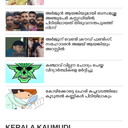
വസ്ത്രങ്ങൾ
ഫുട്ബോൾ കളികളിൽ
ഉണക്കാനിടുന്ന കാഴ്ച.
ഏർപ്പെട്ടിരിക്കുന്ന
അർജുൻ ആയങ്കിയുമായി ബന്ധമുള്ള
കുട്ടികൾ
അഞ്ചുപേർ കസ്റ്റഡിയിൽ;
പിടിയിലായത് തിരുവനന്തപുരത്ത്
നിന്ന്
അർജുന് വേണ്ടി ക്രൗഡ് ഫണ്ടിംഗ്;
സഹോദരൻ അജയ് ആയങ്കിയും
അറസ്റ്റിൽ
കഞ്ചാവ് വില്പന ചോദ്യം ചെയ്ത
വിദ്യാർത്ഥികളെ മർദ്ദിച്ചു
കോഴിക്കോട്ടെ ലഹരി കച്ചവടത്തിലെ
കൂടുതൽ കണ്ണികൾ പിടിയിലാകും
KERALA KAUMUDI