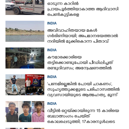
ഓടുന്ന കാറിൽ
പ്രായപൂർത്തിയാകാത്ത ആദിവാസി
പെൺകുട്ടികളെ
കൂട്ടബലാത്സംഗത്തിന് ഇരയാക്കി;
INDIA
മൂന്ന് പേർ പിടിയിൽ
അവിവാഹിതയായ മകൾ
ഗർഭിണിയായി; അപമാനഭയത്താൽ
നദിയിൽ മുക്കികൊന്ന പിതാവ്
അറസ്റ്റിൽ
INDIA
കൗമാരക്കാരിയെ
തട്ടിക്കൊണ്ടുപോയി പീഡിപ്പിച്ചത്
രണ്ടുദിവസം; അന്വേഷണത്തിൽ
നിർണായകമായത് ഓൺലൈൻ
INDIA
ഫുഡ് ഡെലിവറി
'പണമില്ലെങ്കിൽ പോയി ചാകണം',
സുഹൃത്തുക്കളുടെ പരിഹാസത്തിൽ
വ്യവസായിയുടെ ആത്മഹത്യ, മൂന്ന്
പേർ അറസ്റ്റിൽ
INDIA
വീട്ടിൽ ഒറ്റയ്‌ക്കായിരുന്ന 15 കാരിയെ
ബലാത്സംഗം ചെയ്‌ത്
കൊലപ്പെടുത്തി; 17കാരനുൾപ്പടെ
മൂന്നുപേർ അറസ്റ്റിൽ