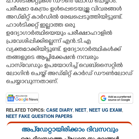
ഹാൾടിക്കറ്റുകൾ ഡൗൺ ലോഡ് ചെയ്യാം.
പരീക്ഷാ കേന്ദ്രം ഉൾപ്പെടെയുള്ള വിവരങ്ങൾ
അഡ്മിറ്റ് കാർഡിൽ രേഖപ്പെടുത്തിയിട്ടുണ്ട്.
ഹാ‍ൾടിക്കറ്റ് ഇല്ലാത്ത ഒരു
ഉദ്യോഗാർത്ഥിയെയും പരീക്ഷാഹാളിൽ
പ്രവേശിപ്പിക്കില്ലെന്ന് എൻ.ടി.എ
വ്യക്തമാക്കിയിട്ടുണ്ട്. ഉദ്യോഗാർത്ഥികൾക്ക്
തങ്ങളുടെ ആപ്ലിക്കേഷൻ നമ്പരും
പാസ്‌വേഡും ഉപയോഗിച്ച് വെബ്സൈറ്റിൽ
ലോഗിൻ ചെയ്ത് അഡ്മിറ്റ് കാർഡ് ഡൗൺലോഡ്
ചെയ്യാവുന്നതാണ്.
RELATED TOPICS:
CASE DIARY
,
NEET
,
NEET UG EXAM
,
NEET FAKE QUESTION PAPERS
അപ്ഡേറ്റായിരിക്കാം ദിവസവും
ഒരു ദിവസത്തെ പ്രധാന സംഭവങ്ങൾ