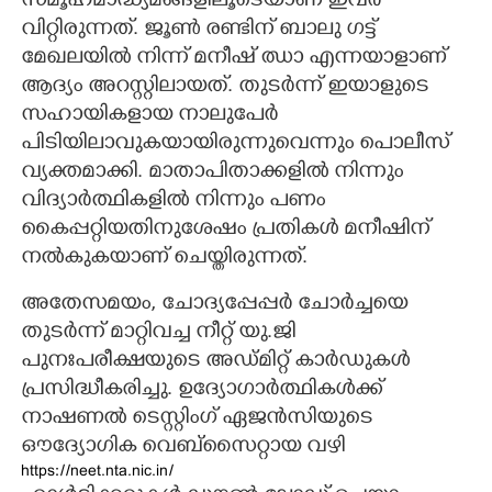
സമൂഹമാദ്ധ്യമങ്ങളിലൂടെയാണ് ഇവർ
വിറ്റിരുന്നത്. ജൂൺ രണ്ടിന് ബാലു ഗട്ട്
മേഖലയിൽ നിന്ന് മനീഷ് ഝാ എന്നയാളാണ്
ആദ്യം അറസ്റ്റിലായത്. തുടർന്ന് ഇയാളുടെ
സഹായികളായ നാലുപേർ
പിടിയിലാവുകയായിരുന്നുവെന്നും പൊലീസ്
വ്യക്തമാക്കി. മാതാപിതാക്കളിൽ നിന്നും
വിദ്യാർത്ഥികളിൽ നിന്നും പണം
കൈപ്പറ്റിയതിനുശേഷം പ്രതികൾ മനീഷിന്
നൽകുകയാണ് ചെയ്തിരുന്നത്.
അതേസമയം, ചോദ്യപ്പേപ്പർ ചോർച്ചയെ
തുടർന്ന് മാറ്റിവച്ച നീറ്റ് യു.ജി
പുനഃപരീക്ഷയുടെ അഡ്മിറ്റ് കാർഡുകൾ
പ്രസിദ്ധീകരിച്ചു. ഉദ്യോഗാർത്ഥികൾക്ക്
നാഷണൽ ടെസ്റ്റിംഗ് ഏജൻസിയുടെ
ഔദ്യോഗിക വെബ്സൈറ്റായ
വഴി
https://neet.nta.nic.in/