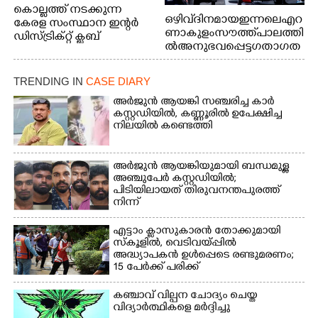
കൊല്ലത്ത് നടക്കുന്ന
ഒഴിവ് ദിനമായ ഇന്നലെ എറ
കേരള സംസ്ഥാന ഇന്റർ
ണാകുളം സൗത്ത് പാലത്തി
ഡിസ്ട്രിക്റ്റ് ക്ലബ്
ൽ അനുഭവപ്പെട്ട ഗതാഗത
അത്‌ലറ്റിക്
ക്കുരുക്ക്
ചാമ്പ്യൻഷിപ്പിൽ അണ്ടർ
20 ആൺകുട്ടികളുടെ 200
TRENDING IN
CASE DIARY
മീറ്റർ ഓട്ടം ഫൈനൽ
അർജുൻ ആയങ്കി സഞ്ചരിച്ച കാർ
മത്സരത്തിനിടെ സിന്തറ്റിക്
കസ്റ്റഡിയിൽ,​ കണ്ണൂരിൽ ഉപേക്ഷിച്ച
ട്രാക്കിന് കുറുകെ ഓടുന്ന
നിലയിൽ കണ്ടെത്തി
നായകൾ.
അർജുൻ ആയങ്കിയുമായി ബന്ധമുള്ള
അഞ്ചുപേർ കസ്റ്റഡിയിൽ;
പിടിയിലായത് തിരുവനന്തപുരത്ത്
നിന്ന്
എട്ടാം ക്ളാസുകാരൻ തോക്കുമായി
സ്കൂളിൽ, വെടിവയ്പ്പിൽ
അദ്ധ്യാപകൻ ഉൾപ്പെടെ രണ്ടുമരണം;
15 പേർക്ക് പരിക്ക്
കഞ്ചാവ് വില്പന ചോദ്യം ചെയ്ത
വിദ്യാർത്ഥികളെ മർദ്ദിച്ചു