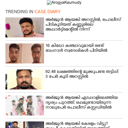
TRENDING IN
CASE DIARY
അർജുൻ ആയങ്കി അറസ്റ്റിൽ, പൊലീസ്
പിടികൂടിയത് കണ്ണൂരിലെ
Copy Link
അപ്പാർട്ട്‌മെന്റിൽ നിന്ന്
16 കിലോ കഞ്ചാവുമായി രണ്ട്
ബംഗാൾ സ്വദേശികൾ പിടിയിൽ
92.48 ലക്ഷത്തിന്റെ മുക്കുപണ്ട തട്ടിപ്പ്:
3 പേർ കൂടി അറസ്റ്റിൽ
അർജുൻ ആയങ്കി എടപ്പാളിലെത്തിയ
ദൃശ്യം പുറത്ത്; ഒപ്പമുണ്ടായിരുന്ന
നാലുപേർ പൊലീസ് കസ്റ്റഡിയിൽ
അർജുൻ ആയങ്കി കേരളം വിട്ടു?