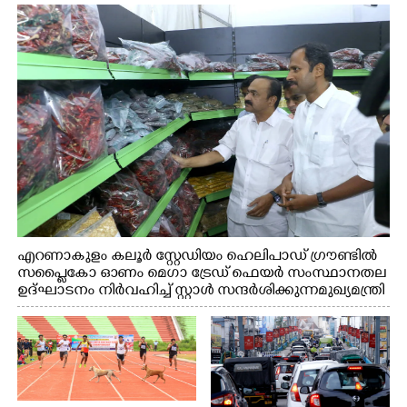
എറണാകുളം കലൂർ സ്റ്റേഡിയം ഹെലിപാഡ് ഗ്രൗണ്ടിൽ
സപ്ളൈകോ ഓണം മെഗാ ട്രേഡ് ഫെയർ സംസ്ഥാനതല
ഉദ്ഘാടനം നിർവഹിച്ച് സ്റ്റാൾ സന്ദർശിക്കുന്ന മുഖ്യമന്ത്രി
വി.ഡി. സതീശൻ. മന്ത്രി അനൂപ് ജേക്കബ് സമീപം