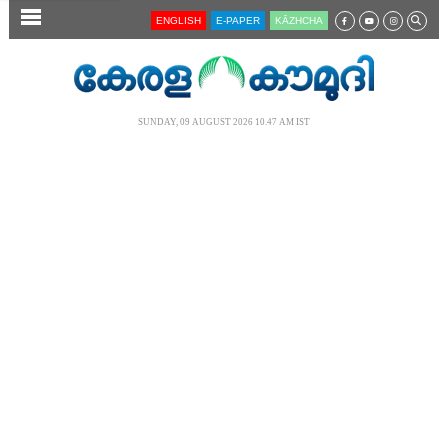
SECTIONS
ENGLISH
E-PAPER
KĀZHCHA
HOME
LATEST
SUNDAY, 09 AUGUST 2026 10.47 AM IST
AUDIO
NOTIFIED NEWS
POLL
KERALA
LOCAL
NEWS 360
CASE DIARY