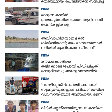
തെളിവുമായി പൊലീസിനെ സമീപിച്ച്
ഭർത്താവ്
INDIA
ഓടുന്ന കാറിൽ
പ്രായപൂർത്തിയാകാത്ത ആദിവാസി
പെൺകുട്ടികളെ
കൂട്ടബലാത്സംഗത്തിന് ഇരയാക്കി;
INDIA
മൂന്ന് പേർ പിടിയിൽ
അവിവാഹിതയായ മകൾ
ഗർഭിണിയായി; അപമാനഭയത്താൽ
നദിയിൽ മുക്കികൊന്ന പിതാവ്
അറസ്റ്റിൽ
INDIA
കൗമാരക്കാരിയെ
തട്ടിക്കൊണ്ടുപോയി പീഡിപ്പിച്ചത്
രണ്ടുദിവസം; അന്വേഷണത്തിൽ
നിർണായകമായത് ഓൺലൈൻ
INDIA
ഫുഡ് ഡെലിവറി
'പണമില്ലെങ്കിൽ പോയി ചാകണം',
സുഹൃത്തുക്കളുടെ പരിഹാസത്തിൽ
വ്യവസായിയുടെ ആത്മഹത്യ, മൂന്ന്
പേർ അറസ്റ്റിൽ
INDIA
വീട്ടിൽ ഒറ്റയ്‌ക്കായിരുന്ന 15 കാരിയെ