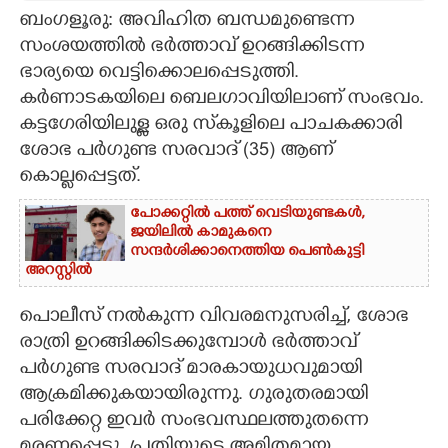
ബംഗളൂരു: അവിഹിത ബന്ധമുണ്ടെന്ന
CARTOONS
സംശയത്തിൽ ഭർത്താവ് ഉറങ്ങിക്കിടന്ന
ഭാര്യയെ വെട്ടിക്കൊലപ്പെടുത്തി.
LITERATURE
കർണാടകയിലെ ബെലഗാവിയിലാണ് സംഭവം.
കട്ടഗേരിയിലുള്ള ഒരു സ്‌കൂളിലെ പാചകക്കാരി
ശോഭ പർഗുണ്ട സരവാദ് (35) ആണ്
ZOOM
കൊല്ലപ്പെട്ടത്.
CONTACT US
പോക്കറ്റിൽ പത്ത് വെടിയുണ്ടകൾ,​
ജയിലിൽ കാമുകനെ
സന്ദ‌ർശിക്കാനെത്തിയ പെൺകുട്ടി
അറസ്റ്റിൽ
പൊലീസ് നൽകുന്ന വിവരമനുസരിച്ച്, ശോഭ
രാത്രി ഉറങ്ങിക്കിടക്കുമ്പോൾ ഭർത്താവ്
പർഗുണ്ട സരവാദ് മാരകായുധവുമായി
ആക്രമിക്കുകയായിരുന്നു. ഗുരുതരമായി
പരിക്കേറ്റ ഇവർ സംഭവസ്ഥലത്തുതന്നെ
മരണപ്പെട്ടു. പ്രതിയുടെ അമിതമായ