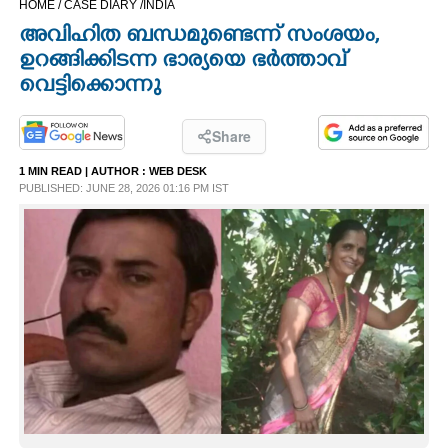
HOME /
CASE DIARY /
INDIA
CINEMA
അവിഹിത ബന്ധമുണ്ടെന്ന് സംശയം,​
ഉറങ്ങിക്കിടന്ന ഭാര്യയെ ഭർത്താവ്
OPINION
വെട്ടിക്കൊന്നു
PHOTOS
Share
1 MIN READ
| AUTHOR :
WEB DESK
PUBLISHED: JUNE 28, 2026 01:16 PM IST
LIFESTYLE
SPIRITUAL
INFO+
ART
ASTRO