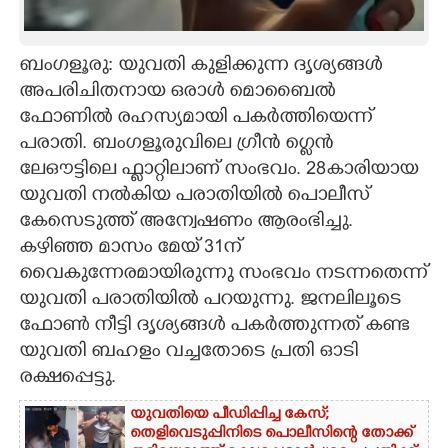
CARTOONS
ബംഗളൂരു: യുവതി കുളിക്കുന്ന ദൃശ്യങ്ങൾ
അപരിചിതനായ ഒരാൾ മൊബൈൽ
LITERATURE
ഫോണിൽ രഹസ്യമായി പകർത്തിയെന്ന്
പരാതി. ബംഗളൂരുവിലെ ഗ്രീൻ ഗ്ലെൻ
ZOOM
ലേഔട്ടിലെ ഫ്ളാറ്റിലാണ് സംഭവം. 28കാരിയായ
യുവതി നൽകിയ പരാതിയിൽ പൊലീസ്
CONTACT US
കേസെടുത്ത് അന്വേഷണം ആരംഭിച്ചു.
കഴിഞ്ഞ മാസം മേയ് 31ന്
വൈകുന്നേരമായിരുന്നു സംഭവം നടന്നതെന്ന്
യുവതി പരാതിയിൽ പറയുന്നു. ജനലിലൂടെ
ഫോൺ നീട്ടി ദൃശ്യങ്ങൾ പകർത്തുന്നത് കണ്ട
യുവതി ബഹളം വച്ചതോടെ പ്രതി ഓടി
രക്ഷപ്പെട്ടു.
യുവതിയെ പീഡിപ്പിച്ച കേസ്;
തെളിവെടുപ്പിനിടെ പൊലീസിന്റെ തോക്ക്