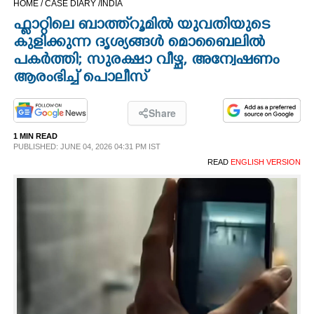
HOME /
CASE DIARY /
INDIA
CINEMA
ഫ്ലാറ്റിലെ ബാത്ത്റൂമിൽ യുവതിയുടെ
കുളിക്കുന്ന ദൃശ്യങ്ങൾ മൊബൈലിൽ
OPINION
പകർത്തി; സുരക്ഷാ വീഴ്ച, അന്വേഷണം
ആരംഭിച്ച് പൊലീസ്
PHOTOS
Share
LIFESTYLE
1 MIN READ
PUBLISHED: JUNE 04, 2026 04:31 PM IST
READ
ENGLISH VERSION
SPIRITUAL
INFO+
ART
ASTRO