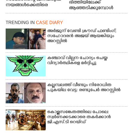
ഭിത്തിയിലേക്ക്
നയങ്ങൾക്കെതിരെ
ആഞ്ഞടിക്കുമ്പോൾ
എറണാകുളം ബോട്ട് ജെട്ടി
അപകടകരമായ രീതിയിൽ
ബി.എസ്.എൻ.എൽ
മീൻ പിടിക്കുന്ന
ഓഫീസിനു മുന്നിൽ
TRENDING IN
CASE DIARY
യുവാക്കൾ. ഞാറയ്ക്കൽ
കർഷക തൊഴിലാളി
ബീച്ചിൽ നിന്നുള്ള കാഴ്ച്ച
അർജുന് വേണ്ടി ക്രൗഡ് ഫണ്ടിംഗ്;
സംയുക്ത സമര സമിതി
സഹോദരൻ അജയ് ആയങ്കിയും
സംഘടിപ്പിച്ച ജയിൽ
അറസ്റ്റിൽ
നിറയ്ക്കൽ സമരത്തിൽ
പങ്കെടുത്തുകൊണ്ട്
മുദ്രാവാക്യം വിളിക്കുന്ന
കഞ്ചാവ് വില്പന ചോദ്യം ചെയ്ത
മുൻ മന്ത്രി എസ്. ശർമ്മ
വിദ്യാർത്ഥികളെ മർദ്ദിച്ചു
കല്ലമ്പലത്ത് വീണ്ടും നിരോധിത
പുകയില വേട്ട: രണ്ടുപേർ അറസ്റ്റിൽ
കൊള്ളസങ്കേതത്തിലെ പോലെ:
സ്വർണക്കടക്കാരെ തകർക്കാൻ
ജി.എസ്.ടി റെയ്ഡ്