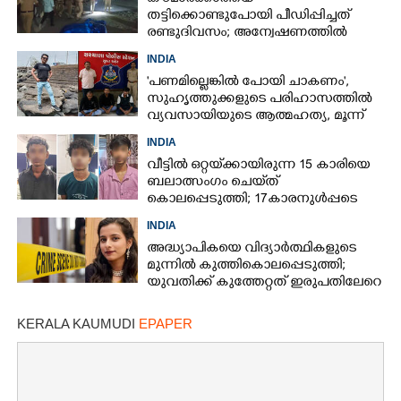
തട്ടിക്കൊണ്ടുപോയി പീഡിപ്പിച്ചത്
രണ്ടുദിവസം; അന്വേഷണത്തിൽ
നിർണായകമായത് ഓൺലൈൻ
INDIA
ഫുഡ് ഡെലിവറി
'പണമില്ലെങ്കിൽ പോയി ചാകണം',
സുഹൃത്തുക്കളുടെ പരിഹാസത്തിൽ
വ്യവസായിയുടെ ആത്മഹത്യ, മൂന്ന്
പേർ അറസ്റ്റിൽ
INDIA
വീട്ടിൽ ഒറ്റയ്‌ക്കായിരുന്ന 15 കാരിയെ
ബലാത്സംഗം ചെയ്‌ത്
കൊലപ്പെടുത്തി; 17കാരനുൾപ്പടെ
മൂന്നുപേർ അറസ്റ്റിൽ
INDIA
അദ്ധ്യാപികയെ വിദ്യാർത്ഥികളുടെ
മുന്നിൽ കുത്തികൊലപ്പെടുത്തി;
യുവതിക്ക് കുത്തേറ്റത് ഇരുപതിലേറെ
തവണ
KERALA KAUMUDI
EPAPER