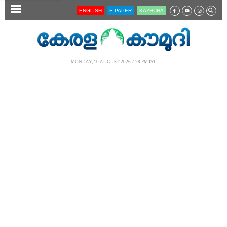
SECTIONS
ENGLISH
E-PAPER
KĀZHCHA
HOME
LATEST
MONDAY, 10 AUGUST 2026 7.28 PM IST
AUDIO
NOTIFIED NEWS
POLL
KERALA
LOCAL
NEWS 360
CASE DIARY