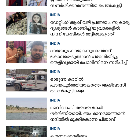
ജയിലിൽ കാമുകനെ
സന്ദ‌ർശിക്കാനെത്തിയ പെൺകുട്ടി
അറസ്റ്റിൽ
INDIA
ഡേറ്റിംഗ് ആപ്പ് വഴി പ്രണയം; സ്വകാര്യ
ദൃശ്യങ്ങൾ കാണിച്ച് യുവാക്കളിൽ
നിന്ന് കോടികൾ തട്ടിയെടുത്ത്
യുവതി
INDIA
ഭാര്യയും കാമുകനും ചേർന്ന്
കൊലപ്പെടുത്താൻ പദ്ധതിയിട്ടു;
തെളിവുമായി പൊലീസിനെ സമീപിച്ച്
ഭർത്താവ്
INDIA
ഓടുന്ന കാറിൽ
പ്രായപൂർത്തിയാകാത്ത ആദിവാസി
പെൺകുട്ടികളെ
കൂട്ടബലാത്സംഗത്തിന് ഇരയാക്കി;
INDIA
മൂന്ന് പേർ പിടിയിൽ
അവിവാഹിതയായ മകൾ
ഗർഭിണിയായി; അപമാനഭയത്താൽ
നദിയിൽ മുക്കികൊന്ന പിതാവ്
അറസ്റ്റിൽ
INDIA
കൗമാരക്കാരിയെ