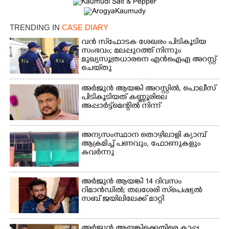
TRENDING IN
CASE DIARY
വൻ സ്‌ഫോടക ശേഖരം പിടികൂടിയ
സംഭവം; മലപ്പുറത്ത് നിന്നും
മുഖ്യസൂത്രധാരനെ എൻഐഎ അറസ്റ്റ്
ചെയ്‌തു
അർജുൻ ആയങ്കി അറസ്റ്റിൽ, പൊലീസ്
പിടികൂടിയത് കണ്ണൂരിലെ
അപ്പാർട്ട്‌മെന്റിൽ നിന്ന്
അന്യസംസ്ഥാന തൊഴിലാളി ക്യാമ്പ്
ആക്രമിച്ച് പണവും, ഫോണുകളും
കവർന്നു
അർജുൻ ആയങ്കി 14 ദിവസം
റിമാൻഡിൽ; തലശേരി സ്‌പെഷ്യൽ
സബ് ജയിലിലേക്ക് മാറ്റി
അർജുൻ ആയങ്കിക്കെതിരെ കാപ്പ