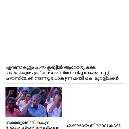
ഫൗണ്ടേഷൻ ചെയർമാൻ ഡോ. രാധാകൃഷ്ണൻ എന്നിവർ
എറണാകുളം പ്രസ് ക്ലബ്ബിൽ ആരോഗ്യ രക്ഷ
പദ്ധതിയുടെ ഉദ്‌ഘാടനം നിർവഹിച്ച ശേഷം ഗസ്റ്റ്
ഹൗസിലേക്ക് നടന്നു പോകുന്ന മന്ത്രി കെ. മുരളീധരൻ
സമരമുഖത്ത്...കേന്ദ്ര
ശക്തമായ തിരമാല കടൽ
സർക്കാറിന്റെ ജനവിരുദ്ധ