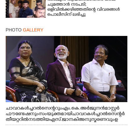
ചുമത്താൻ നടപടി;
ഒളിവിൽക്കഴി‌ഞ്ഞതിന്റെ വിവരങ്ങൾ
പൊലീസിന് ലഭിച്ചു
PHOTO
GALLERY
ചാവറ കൾച്ചറൽ സെന്ററും എം.കെ. അർജുനൻ മാസ്റ്റർ
ഫൗണ്ടേഷനും സംയുക്തമായി ചാവറ കൾച്ചറൽ സെന്റർ
തീയറ്ററിൽ നടത്തിയ എസ്. ജാനകി അനുസ്മരണവും ഉ
ദ്ഘാടനം ചെയ്യാനെത്തിയ സംഗീത സംവിധായകൻ ജെറി
അമൽദേവ്, ഗായിക ജെൻസി, എം.കെ. അർജുനൻ