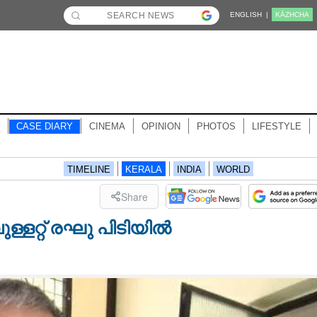
ENGLISH |
KĀZHCHA
CASE DIARY
CINEMA
OPINION
PHOTOS
LIFESTYLE
TIMELINE
KERALA
INDIA
WORLD
Share
ുള്ളറ്റ് രഘു പിടിയിൽ