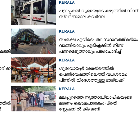
KERALA
പട്ടാപ്പകൽ വൃദ്ധയുടെ കഴുത്തിൽ നിന്ന്
സ്വർണമാല കവർന്നു
KERALA
സുരക്ഷ എവിടെ?​ തലസ്ഥാനത്ത് മദ്യം
വാങ്ങിയാലും എടിഎമ്മിൽ നിന്ന്
മത്തി
പണമെടുത്താലും പങ്കുചോദിച്ച്
സാമൂഹ്യവിരുദ്ധർ
KERALA
ിക്ക്
ഗുരുവായൂർ ക്ഷേത്രത്തിൽ
Share this link
പെൺവേഷത്തിലെത്തി വധശ്രമം;
പിന്നിൽ വിദേശത്തുള്ള ഭാര്യക്ക്
ചിത്രങ്ങൾ അയച്ചതിലെ പക
KERALA
മലപ്പുറത്തെ നൃത്താദ്ധ്യാപികയുടെ
്തിൽ
മരണം കൊലപാതകം; പ്രതി
ൾ
സ്റ്റേഷനിൽ കീഴടങ്ങി
Copy Link
േശമദ്യവുമായി ബുള്ളറ്റ്