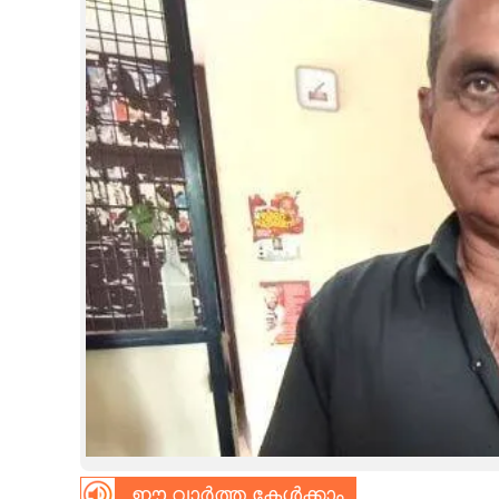
CINEMA
OPINION
PHOTOS
LIFESTYLE
SPIRITUAL
INFO+
ART
ASTRO
ഈ വാർത്ത കേൾക്കാം