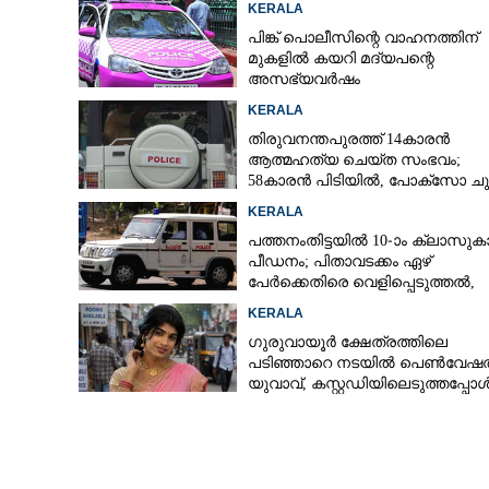
KERALA
പിങ്ക് പൊലീസിന്റെ വാഹനത്തിന്
മുകളിൽ കയറി മദ്യപന്റെ
അസഭ്യവ‌ർഷം
KERALA
തിരുവനന്തപുരത്ത് 14കാരൻ
ആത്മഹത്യ ചെയ്ത സംഭവം;
58കാരൻ പിടിയിൽ, പോക്‌സോ ചു
അറസ്റ്റ്
KERALA
പത്തനംതിട്ടയിൽ 10-ാം ക്ലാസുകാര
പീഡനം; പിതാവടക്കം ഏഴ്
പേർക്കെതിരെ വെളിപ്പെടുത്തൽ,
മൂന്നുപേർ അറസ്റ്റിൽ
KERALA
ഗുരുവായൂർ ക്ഷേത്രത്തിലെ
പടിഞ്ഞാറെ നടയിൽ പെൺവേഷത
യുവാവ്,​ കസ്റ്റഡിയിലെടുത്തപ്പോ
തെളിഞ്ഞത് വൻഗൂഢാലോചന
എട്ട് ലിറ്റർ വിദ
രഘു പിടിയിൽ