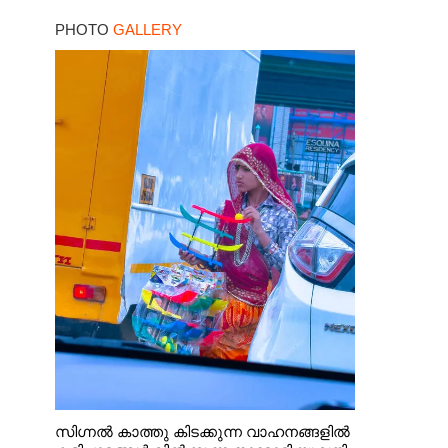
ഓൺലൈൻ ഫുഡ്
PHOTO
GALLERY
ഡെലിവറി
സിഗ്നൽ കാത്തു കിടക്കുന്ന വാഹനങ്ങളിൽ