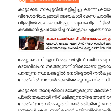
CARTOONS
കാട്ടാക്കട: സ്‌കൂട്ടറിൽ ഒളിപ്പിച്ചു കടത്തുകയാ
വിദേശമദ്യവുമായി അബ്കാരി കേസ് പ്രതിയ
വിളപ്പിൽശാല ചെക്കിട്ടപ്പാറ പൂണംവിള വീട്ടി
LITERATURE
കടത്താൻ ഉപയോഗിച്ച സ്‌കൂട്ടറും എക്സൈസ്
ZOOM
വടകര ലഹരിക്കേസ്; കീർത്തനയെ കസ്റ്റഡ
എം.ഡി.എം.എ കേസിൽ റിമാൻഡിൽ കഴിയു
കീർത്തനയെ പൊലീസ് കസ്റ്റഡിയിൽ വിട്ടു
CONTACT US
മേപ്പൂക്കട സി.എസ്.ഐ ചർച്ചിന് സമീപത്തുനി
മദ്യവില്പന നടത്തുന്നതിനിടെയാണ് ഇയാൾ 
പറയുന്ന സ്ഥലങ്ങളിൽ നേരിട്ടെത്തി നൽകു
റേഞ്ചിൽ ഇയാൾക്കെതിരെ മുമ്പും നിരവധി 
കാട്ടാക്കട താലൂക്കിലെ മയക്കുമരുന്ന്-
പ്രത്യേകമായി നിരീക്ഷിക്കുന്നതിടെയാണ് ര
റേഞ്ച് ഇൻസ്‌പെക്ടർ ടി.കാർത്തികിന്റെ ന
(ഗ്രേഡ്) എ.ഒ. സജികുമാർ,പ്രിവന്റീവ് ഓ