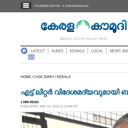
SECTIONS
FOUNDER EDITOR : K SUKUMARAN BA
HOME
LATEST
AUDIO
FRIDAY, 07 AUGUST 2026 10.07 AM IST
NOTIFIED NEWS
LATEST
AUDIO
KERALA
LOCAL
NEWS 360
POLL
KERALA
HOME /
CASE DIARY /
KERALA
LOCAL
എട്ട് ലിറ്റർ വിദേശമദ്യവുമായി ബ
NEWS 360
1 MIN READ
PUBLISHED: MAY 19, 2026 01:19 AM IST
CASE DIARY