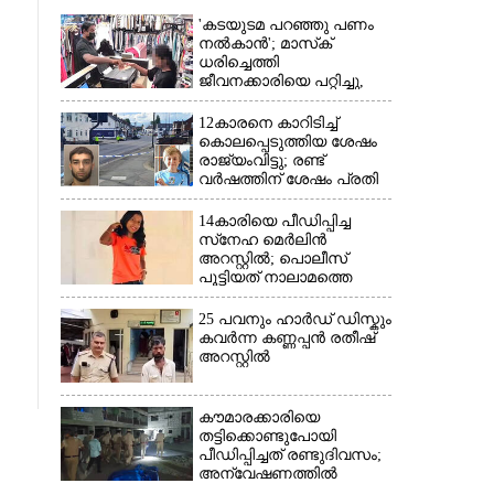
'കടയുടമ പറഞ്ഞു പണം
നൽകാൻ'; മാസ്‌ക്
ധരിച്ചെത്തി
ജീവനക്കാരിയെ പറ്റിച്ചു,
നഷ്‌ടമായത് 6000 രൂപ
12കാരനെ കാറിടിച്ച്
കൊലപ്പെടുത്തിയ ശേഷം
രാജ്യംവിട്ടു; രണ്ട്
വർഷത്തിന് ശേഷം പ്രതി
പിടിയിൽ
×
14കാരിയെ പീഡിപ്പിച്ച
സ്‌നേഹ മെർലിൻ
അറസ്റ്റിൽ; പൊലീസ്
പൂട്ടിയത് നാലാമത്തെ
പോക്‌സോ കേസിൽ
25 പവനും ഹാർഡ് ഡിസ്കും
കവർന്ന കണ്ണപ്പൻ രതീഷ്
അറസ്റ്റിൽ
കൗമാരക്കാരിയെ
തട്ടിക്കൊണ്ടുപോയി
പീഡിപ്പിച്ചത് രണ്ടുദിവസം;
അന്വേഷണത്തിൽ
നിർണായകമായത്