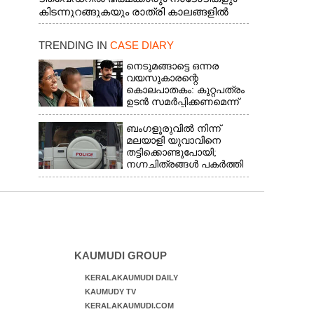
കിടന്നുറങ്ങുകയും രാത്രി കാലങ്ങളിൽ
മദ്യപിക്കുകയും പൊതുജനങ്ങൾക്കും
വാഹനത്തിൽ പോകുന്നവർക്കും ബുദ്ധിമുട്ട്
TRENDING IN
CASE DIARY
ഉണ്ടായ സാഹചര്യത്തിൽ അധികാരികൾ
കമ്പി കൊണ്ട് മറച്ച വേലി ചാടികടക്കുന്ന
നെടുമങ്ങാട്ടെ ഒന്നര
നാടോടി സ്ത്രീ
വയസുകാരന്റെ
കൊലപാതകം: കുറ്റപത്രം
ഉടൻ സമർപ്പിക്കണമെന്ന്
ഹൈക്കോടതി
ബംഗളൂരുവിൽ നിന്ന്
മലയാളി യുവാവിനെ
തട്ടിക്കൊണ്ടുപോയി;
നഗ്നചിത്രങ്ങൾ പകർത്തി
മാതാവിന് അയച്ചു
KAUMUDI GROUP
KERALAKAUMUDI DAILY
KAUMUDY TV
KERALAKAUMUDI.COM