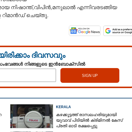
ായ നിഷാന്ത്,വിപിൻ,മനുലാൽ എന്നിവരടങ്ങിയ
റിമാൻഡ് ചെയ്‌തു.
യിരിക്കാം ദിവസവും
 സംഭവങ്ങൾ നിങ്ങളുടെ ഇൻബോക്സിൽ
KERALA
െ
കഴക്കൂട്ടത്ത് രാസലഹരിയുമായി
യുവാവ് പിടിയിൽ ക്രിമിനൽ കേസ്
പ്രതി ഓടി രക്ഷപ്പെട്ടു