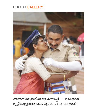
PHOTO
GALLERY
അമ്മയ്ക്ക് ഇരിക്കട്ടെ തൊപ്പി ...പാലക്കാട്
മുട്ടിക്കുളങ്ങര കെ. എ. പി . ബറ്റാലിയൻ