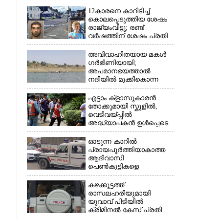
12കാരനെ കാറിടിച്ച്
കൊലപ്പെടുത്തിയ ശേഷം
രാജ്യംവിട്ടു; രണ്ട്
വർഷത്തിന് ശേഷം പ്രതി
പിടിയിൽ
അവിവാഹിതയായ മകൾ
ഗർഭിണിയായി;
അപമാനഭയത്താൽ
നദിയിൽ മുക്കികൊന്ന
പിതാവ് അറസ്റ്റിൽ
എട്ടാം ക്ളാസുകാരൻ
തോക്കുമായി സ്കൂളിൽ,
വെടിവയ്പ്പിൽ
×
അദ്ധ്യാപകൻ ഉൾപ്പെടെ
രണ്ടുമരണം; 15 പേർക്ക്
പരിക്ക്
ഓടുന്ന കാറിൽ
പ്രായപൂർത്തിയാകാത്ത
ആദിവാസി
പെൺകുട്ടികളെ
കൂട്ടബലാത്സംഗത്തിന്
ഇരയാക്കി; മൂന്ന് പേർ
കഴക്കൂട്ടത്ത്
പിടിയിൽ
രാസലഹരിയുമായി
യുവാവ് പിടിയിൽ
ക്രിമിനൽ കേസ് പ്രതി
ഓടി രക്ഷപ്പെട്ടു