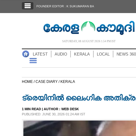
SECTIONS
FOUNDER EDITOR : K SUKUMARAN BA
HOME
LATEST
AUDIO
SATURDAY, 08 AUGUST 2026 1.54 PM IST
NOTIFIED NEWS
LATEST
AUDIO
KERALA
LOCAL
NEWS 360
POLL
KERALA
HOME /
CASE DIARY /
KERALA
LOCAL
ട്രെയിനിൽ ലൈംഗിക അതിക്രമം,
NEWS 360
1 MIN READ
| AUTHOR :
WEB DESK
PUBLISHED: JUNE 30, 2026 01:24 AM IST
CASE DIARY