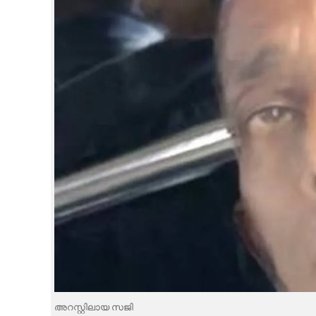
CINEMA
OPINION
PHOTOS
LIFESTYLE
SPIRITUAL
INFO+
ART
ASTRO
അറസ്റ്റിലായ സജി