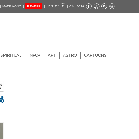
|
MATRIMONY |
E-PAPER
|
LIVE TV
|
CAL 2026
SPIRITUAL
INFO+
ART
ASTRO
CARTOONS
ൽ