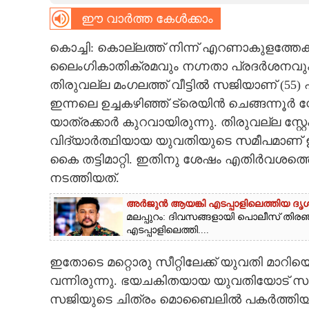
ഈ വാർത്ത കേൾക്കാം
CARTOONS
കൊച്ചി: കൊല്ലത്ത് നിന്ന് എറണാകുളത്തേക്ക
LITERATURE
ലൈംഗികാതിക്രമവും നഗ്നതാ പ്രദർശനവും 
തിരുവല്ല മംഗലത്ത് വീട്ടിൽ സജിയാണ് (5
ഇന്നലെ ഉച്ചകഴിഞ്ഞ് ട്രെയിൻ ചെങ്ങന്നൂർ സ്റ
ZOOM
യാത്രക്കാർ കുറവായിരുന്നു. തിരുവല്ല സ്റ്
വിദ്യാർത്ഥിയായ യുവതിയുടെ സമീപമാണ് ഇരു
CONTACT US
കൈ തട്ടിമാറ്റി. ഇതിനു ശേഷം എതിർവശത്തെ 
നടത്തിയത്.
അർജുൻ ആയങ്കി എടപ്പാളിലെത്തിയ ദൃശ്യ
മലപ്പുറം: ദിവസങ്ങളായി പൊലീസ് തിരഞ
എടപ്പാളിലെത്തി....
ഇതോടെ മറ്റൊരു സീറ്റിലേക്ക് യുവതി മാറിയെ
വന്നിരുന്നു. ഭയചകിതയായ യുവതിയോട് സമീപ
സജിയുടെ ചിത്രം മൊബൈലിൽ പകർത്തിയ