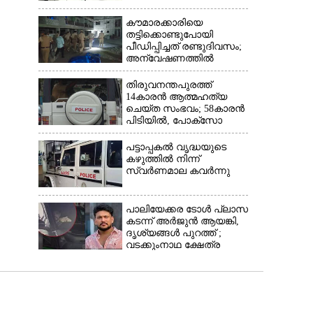
കൗമാരക്കാരിയെ
തട്ടിക്കൊണ്ടുപോയി
പീഡിപ്പിച്ചത് രണ്ടുദിവസം;
അന്വേഷണത്തിൽ
നിർണായകമായത്
ഓൺലൈൻ ഫുഡ്
തിരുവനന്തപുരത്ത്
ഡെലിവറി
14കാരൻ ആത്മഹത്യ
ചെയ്ത സംഭവം; 58കാരൻ
പിടിയിൽ, പോക്‌സോ
ചുമത്തി അറസ്റ്റ്
പട്ടാപ്പകൽ വൃദ്ധയുടെ
കഴുത്തിൽ നിന്ന്
സ്വർണമാല കവർന്നു
പാലിയേക്കര ടോൾ പ്ലാസ
കടന്ന് അർജുൻ ആയങ്കി,​
ദൃശ്യങ്ങൾ പുറത്ത് ;
വടക്കുംനാഥ ക്ഷേത്ര
മൈതാനത്തുണ്ടെന്ന്
ഫേസ്ബുക്ക് പോസ്റ്റ്