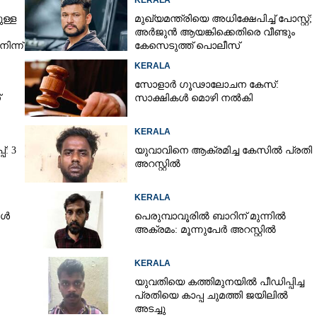
KERALA
ള്ള
മുഖ്യമന്ത്രിയെ അധിക്ഷേപിച്ച് പോസ്റ്റ്;
അർജുൻ ആയങ്കിക്കെതിരെ വീണ്ടും
ിന്ന്
കേസെടുത്ത് പൊലീസ്
KERALA
സോളാർ ഗൂഢാലോചന കേസ്:
്
സാക്ഷികൾ മൊഴി നൽകി
KERALA
്: 3
യുവാവിനെ ആക്രമിച്ച കേസിൽ പ്രതി
അറസ്റ്റിൽ
KERALA
Share this link
ങൾ
പെരുമ്പാവൂരിൽ ബാറിന് മുന്നിൽ
അക്രമം: മൂന്നുപേർ അറസ്റ്റിൽ
KERALA
യുവതിയെ കത്തിമുനയിൽ പീഡിപ്പിച്ച
പ്രതിയെ കാപ്പ ചുമത്തി ജയിലിൽ
Copy Link
അടച്ചു
ംഗിക അതിക്രമം,