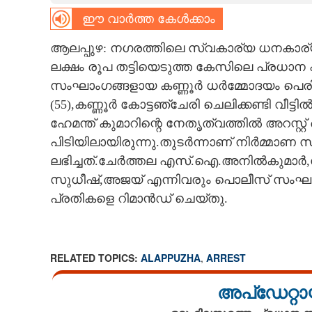
ഈ വാർത്ത കേൾക്കാം
CARTOONS
ആലപ്പുഴ: നഗരത്തിലെ സ്വകാര്യ ധനകാര്യ 
LITERATURE
ലക്ഷം രൂപ തട്ടിയെടുത്ത കേസിലെ പ്രധാന പ്
സംഘാംഗങ്ങളായ കണ്ണൂർ ധർമ്മോദയം പെര
(55),കണ്ണൂർ കോട്ടഞ്ചേരി ചെലിക്കണ്ടി വീട്
ZOOM
ഹേമന്ത് കുമാറിന്റെ നേതൃത്വത്തിൽ അറസ്
പിടിയിലായിരുന്നു.തുടർന്നാണ് നിർമ്മാണ 
CONTACT US
ലഭിച്ചത്.ചേർത്തല എസ്.ഐ.അനിൽകുമാർ
സുധീഷ്,അജയ് എന്നിവരും പൊലീസ് സംഘത
പ്രതികളെ റിമാൻഡ് ചെയ്തു.
RELATED TOPICS:
ALAPPUZHA
,
ARREST
അപ്ഡേറ്റാ