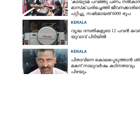
'കടയുടമ പറഞ്ഞു പണം നൽകാൻ
മാസ്‌ക് ധരിച്ചെത്തി ജീവനക്കാരി
പറ്റിച്ചു, നഷ്‌ടമായത് 6000 രൂപ
KERALA
വൃദ്ധ ദമ്പതികളുടെ 12 പവൻ കവർ
യുവാവ് പിടിയിൽ
KERALA
പിതാവിനെ കൊലപ്പെടുത്താൻ ശ്രമ
മകന് നാലുവർഷം കഠിനതടവും
മുക്കുപണ്ടം പണയം വച്ച് നാല് ലക്ഷം തട്ടിയ
പിഴയും
രണ്ടുപേർ പിടി