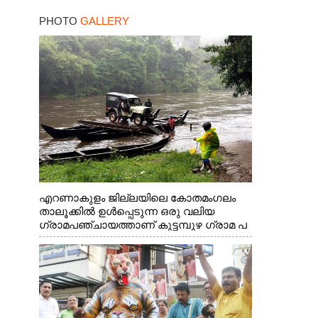
PHOTO
GALLERY
എറണാകുളം ജില്ലയിലെ കോതമംഗലം
താലൂക്കിൽ ഉൾപ്പെടുന്ന ഒരു വലിയ
ഗ്രാമപഞ്ചായത്താണ് കുട്ടമ്പുഴ ഗ്രാമ പ
ഞ്ചായത്ത്. ആദിവാസി ഊരുകളായ
വെള്ളാരംകുത്ത്, കത്തിപ്പാറ, ഉറിയംപെട്ടി,
തേക്കല്ല്, വെട്ടിക്കല്ല്, മഞ്ചപ്പാറ എന്നീ
ആറു സ്ഥലങ്ങളിലേക്കുള്ള പ്രധാന
സഞ്ചാര മാർഗമാണ് ഈ കാണുന്ന
കടത്ത് വള്ളം