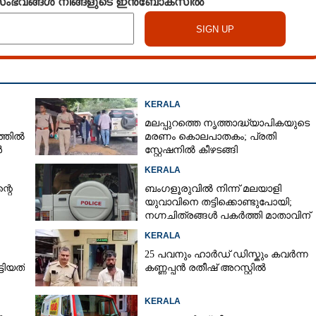
 സംഭവങ്ങൾ നിങ്ങളുടെ ഇൻബോക്സിൽ
KERALA
മലപ്പുറത്തെ നൃത്താദ്ധ്യാപികയുടെ
്തിൽ
മരണം കൊലപാതകം; പ്രതി
ൾ
സ്റ്റേഷനിൽ കീഴടങ്ങി
KERALA
്റെ
ബംഗളൂരുവിൽ നിന്ന് മലയാളി
യുവാവിനെ തട്ടിക്കൊണ്ടുപോയി;
നഗ്നചിത്രങ്ങൾ പകർത്തി മാതാവിന്
അയച്ചു
KERALA
25 പവനും ഹാർഡ് ഡിസ്കും കവർന്ന
ടിയത്
കണ്ണപ്പൻ രതീഷ് അറസ്റ്റിൽ
KERALA