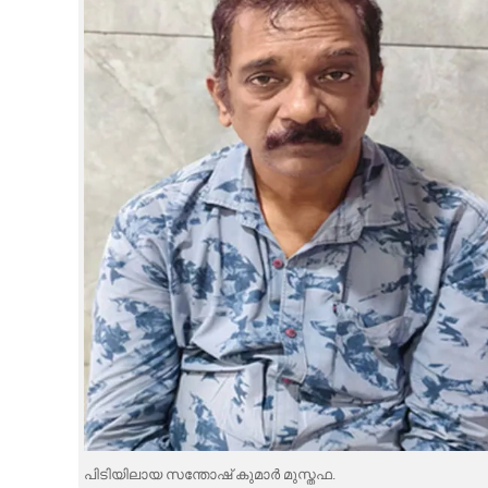
CINEMA
OPINION
PHOTOS
LIFESTYLE
SPIRITUAL
INFO+
ART
ASTRO
പിടിയിലായ സന്തോഷ് കുമാർ മുസ്തഫ.