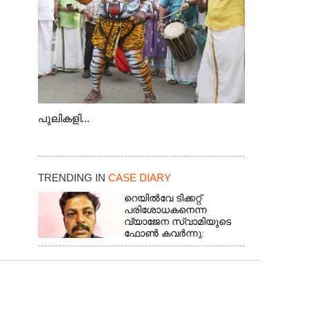
പുലികളി...
TRENDING IN
CASE DIARY
റെയിൽവേ ടിക്കറ്റ്
പരിശോധകനെന്ന
വ്യാജേന സ്വാമിയുടെ
ഫോൺ കവർന്നു:
കൊച്ചിയിൽ പിടിയിലായത്
18 കേസുകളിൽ
പ്രതിയായ തട്ടിപ്പുവീരൻ