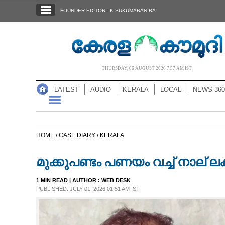
SECTIONS
FOUNDER EDITOR : K SUKUMARAN BA
HOME
LATEST
AUDIO
THURSDAY, 06 AUGUST 2026 7.57 AM IST
NOTIFIED NEWS
LATEST
AUDIO
KERALA
LOCAL
NEWS 360
POLL
KERALA
HOME /
CASE DIARY /
KERALA
LOCAL
മുക്കുപണ്ടം പണയം വച്ച് നാല് ല
NEWS 360
1 MIN READ
| AUTHOR :
WEB DESK
PUBLISHED: JULY 01, 2026 01:51 AM IST
CASE DIARY