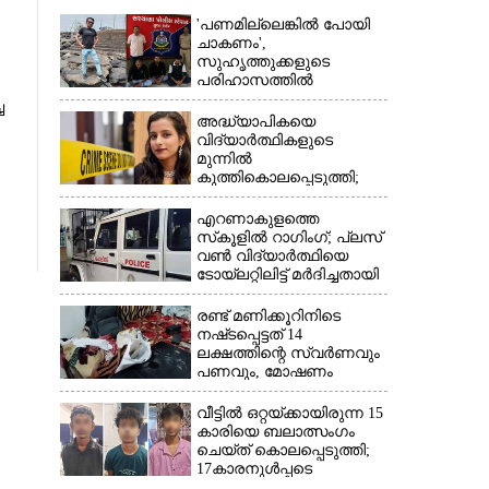
×
'പണമില്ലെങ്കിൽ പോയി
ചാകണം',
സുഹൃത്തുക്കളുടെ
പരിഹാസത്തിൽ
വ്യവസായിയുടെ
ച
ആത്മഹത്യ, മൂന്ന് പേർ
അദ്ധ്യാപികയെ
അറസ്റ്റിൽ
വിദ്യാർത്ഥികളുടെ
മുന്നിൽ
കുത്തികൊലപ്പെടുത്തി;
യുവതിക്ക് കുത്തേറ്റത്
ഇരുപതിലേറെ തവണ
എറണാകുളത്തെ
സ്‌കൂളിൽ റാഗിംഗ്; പ്ലസ്
വൺ വിദ്യാർത്ഥിയെ
ടോയ്‌ലറ്റിലിട്ട് മർദിച്ചതായി
പരാതി
രണ്ട് മണിക്കൂറിനിടെ
നഷ്‌ടപ്പെട്ടത് 14
ലക്ഷത്തിന്റെ സ്വർണവും
പണവും, മോഷണം
അടച്ചിട്ട വീട്ടിൽ
വീട്ടിൽ ഒറ്റയ്‌ക്കായിരുന്ന 15
കാരിയെ ബലാത്സംഗം
ചെയ്‌ത് കൊലപ്പെടുത്തി;
17കാരനുൾപ്പടെ
മൂന്നുപേർ അറസ്റ്റിൽ