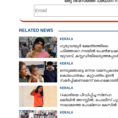
ഒരു ദിവസത്തെ പ്രധാന
RELATED NEWS
KERALA
ഗുരുവായൂർ ക്ഷേത്രത്തിലെ
പടിഞ്ഞാറെ നടയിൽ പെൺവേഷത
യുവാവ്,​ കസ്റ്റഡിയിലെടുത്തപ്പോ
തെളിഞ്ഞത് വൻഗൂഢാലോചന
KERALA
നെടുമങ്ങാട്ടെ ഒന്നര വയസുകാരന
കൊലപാതകം: കുറ്റപത്രം ഉടൻ
സമർപ്പിക്കണമെന്ന് ഹൈക്കോടതി
KERALA
14കാരിയെ പീഡിപ്പിച്ച സ്‌നേഹ
മെർലിൻ അറസ്റ്റിൽ; പൊലീസ് പൂട്
നാലാമത്തെ പോക്‌സോ കേസിൽ
KERALA