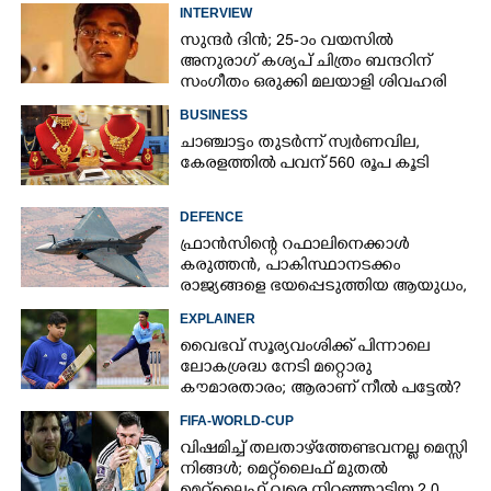
അങ്ങനെയാണ്'
INTERVIEW
സുന്ദർ ദിൻ; 25-ാം വയസിൽ
അനുരാഗ് കശ്യപ് ചിത്രം ബന്ദറിന്
സംഗീതം ഒരുക്കി മലയാളി ശിവഹരി
വർമ
BUSINESS
ചാഞ്ചാട്ടം തുടർന്ന് സ്വർണവില,
കേരളത്തിൽ പവന് 560 രൂപ കൂടി
DEFENCE
ഫ്രാൻസിന്റെ റഫാലിനെക്കാൾ
കരുത്തൻ,​ പാകിസ്ഥാനടക്കം
രാജ്യങ്ങളെ ഭയപ്പെടുത്തിയ ആയുധം,​
ഇന്ത്യ നിർമ്മിച്ച എണ്ണം 100ലേക്ക്
EXPLAINER
വൈഭവ് സൂര്യവംശിക്ക് പിന്നാലെ
ലോകശ്രദ്ധ നേടി മറ്റൊരു
കൗമാരതാരം; ആരാണ് നീൽ പട്ടേൽ?
FIFA-WORLD-CUP
വിഷമിച്ച് തലതാഴ്‌ത്തേണ്ടവനല്ല മെസ്സി
നിങ്ങള്‍; മെറ്റ്‌ലൈഫ് മുതല്‍