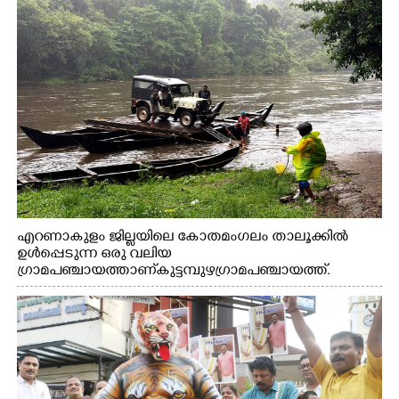
എറണാകുളം ജില്ലയിലെ കോതമംഗലം താലൂക്കിൽ
ഉൾപ്പെടുന്ന ഒരു വലിയ
ഗ്രാമപഞ്ചായത്താണ് കുട്ടമ്പുഴ ഗ്രാമ പഞ്ചായത്ത്.
ആദിവാസി ഊരുകളായ വെള്ളാരംകുത്ത്, കത്തിപ്പാറ,
ഉറിയംപെട്ടി, തേക്കല്ല്, വെട്ടിക്കല്ല്, മഞ്ചപ്പാറ എന്നീ ആറു
സ്ഥലങ്ങളിലേക്കുള്ള പ്രധാന സഞ്ചാര മാർഗമാണ് ഈ
കാണുന്ന കടത്ത് വള്ളം