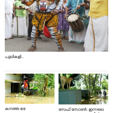
പുലികളി...
കനത്ത മഴ
സേഫ് സോൺ: ഇന്നലെ