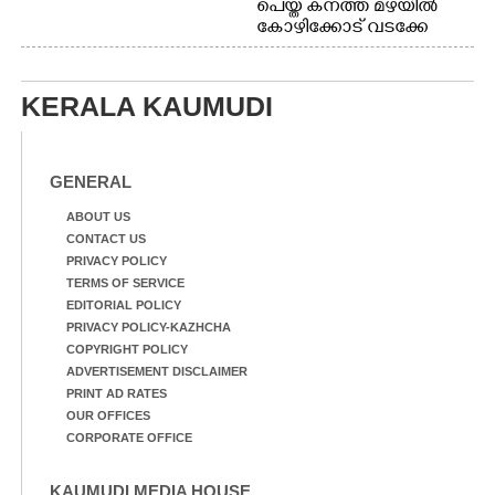
പെയ്ത കനത്ത മഴയിൽ
കോഴിക്കോട് വടക്കേ
വയലിൽ വെള്ളം
കയറിയതിനെ തുടർന്ന്
വീട്ടുസാധനങ്ങളുമായി
KERALA KAUMUDI
വെള്ളത്തിലൂടെ
നടന്നുവരുന്നവരെ
മതിലിനു മുകളിൽ നോക്കി
നിൽക്കുന്ന
GENERAL
നായ. ഫോട്ടോ: കെ.വിശ്വജി
ത്ത്
ABOUT US
CONTACT US
PRIVACY POLICY
TERMS OF SERVICE
EDITORIAL POLICY
PRIVACY POLICY-KAZHCHA
COPYRIGHT POLICY
ADVERTISEMENT DISCLAIMER
PRINT AD RATES
OUR OFFICES
CORPORATE OFFICE
KAUMUDI MEDIA HOUSE