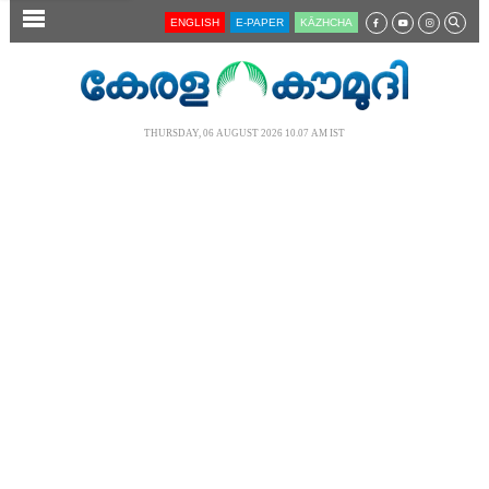
SECTIONS
ENGLISH
E-PAPER
KĀZHCHA
HOME
LATEST
THURSDAY, 06 AUGUST 2026 10.07 AM IST
AUDIO
NOTIFIED NEWS
POLL
KERALA
LOCAL
NEWS 360
CASE DIARY