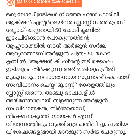
ഈ വാർത്ത കേൾക്കാം
CARTOONS
ഒരു ലോഡ് ഇടികൾ നിറഞ്ഞ ഫൺ ഫാമിലി
ആക്‌ഷൻ എന്റർടെയ്നർ ബ്ളാസ്റ്റ് സർപ്രൈസ്
LITERATURE
ബ്ളോക് ബസ്റ്ററായി 50 കോടി ക്ളബിൽ
ഇടംപിടിക്കാൻ പോകുന്നതിന്റെ
ZOOM
ആഹ്ലാദത്തിൽ നടൻ അർജുൻ സർജ.
ആദ്യമായാണ് അർജുൻ ചിത്രം 50 കോടി
ക്ളബിൽ. 'ആക്ഷൻ കിംഗി"ന്റെ ഇടിക്കൊപ്പം
CONTACT US
ഇടിപ്പൂരം തീർക്കുന്നു അഭിരാമിയും പ്രീതി
മുകുന്ദനും. നവാഗതനായ സുബാഷ് കെ. രാജ്
സംവിധാനം ചെയ്ത 'ബ്ളാസ്റ്റ് " കേരളത്തിലും
ബ്ളാസ്റ്റ് തന്നെ. അഞ്ചു ഭാഷകളിൽ
അഭിനേതാവായി തിളങ്ങുന്ന അർജുൻ.
സംവിധായകൻ, നിർമ്മാതാവ്,
തിരക്കഥാകൃത്ത്, ഗായകൻ എന്നീ
വിലാസത്തിലും വ്യക്തിമുദ്ര പതിപ്പിച്ചു. പുതിയ
വിശേഷങ്ങളുമായി അർജുൻ സർജ ചേരുന്നു.