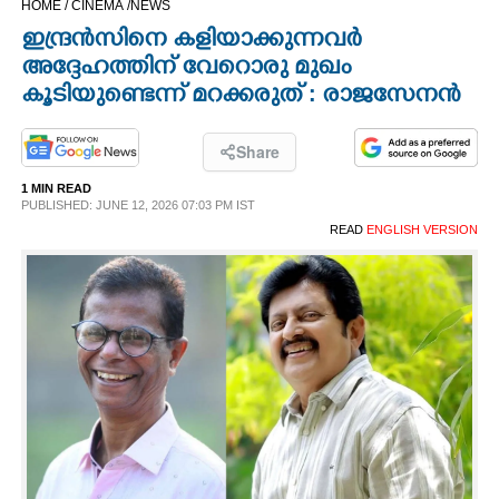
HOME /
CINEMA /
NEWS
CINEMA
ഇന്ദ്രൻസിനെ കളിയാക്കുന്നവർ
അദ്ദേഹത്തിന് വേറൊരു മുഖം
OPINION
കൂടിയുണ്ടെന്ന് മറക്കരുത് : രാജസേനൻ
PHOTOS
Share
1 MIN READ
PUBLISHED: JUNE 12, 2026 07:03 PM IST
LIFESTYLE
READ
ENGLISH VERSION
SPIRITUAL
INFO+
ART
ASTRO