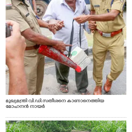
മുഖ്യമന്ത്രി വി.ഡി.സതീശനെ കാണാനെത്തിയ
മോഹനൻ നായർ