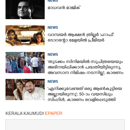
NEWS
മാധവൻ മാജിക്
NEWS
വാമ്പയർ ആക്ഷൻ ത്രില്ലർ 'ഹാഫ്'
ടൊറന്റോ മേളയിൽ പ്രീമിയർ
NEWS
'തുടക്കം സിനിമയിൽ സുചിത്രയെയും
അഭിനയിപ്പിക്കാൻ പദ്ധതിയിട്ടിരുന്നു,​
അവസാന നിമിഷം നടന്നില്ല'; കാരണം
തുറന്നുപറഞ്ഞ് ജൂഡ് ആന്റണി
NEWS
'എനിക്കുവേണ്ടത് ഒരു ആൺകുട്ടിയെ
അല്ലായിരുന്നു'; 50-ാം വയസിലും
സിംഗിൾ, കാരണം വെളിപ്പെടുത്തി
സബ പട്ടൗഡി
KERALA KAUMUDI
EPAPER