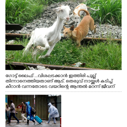
ഗോട്ട് ലൈഫ് ...വിശപ്പടക്കാൻ ഇത്തിരി പുല്ല്
തിന്നാനെത്തിയതാണ് ആട്. തെരുവ് നായ്ക്കൾ കടിച്ച്
കീറാൻ വന്നതോടെ വയറിന്റെ ആന്തൽ മറന്ന് ജീവന്
വേണ്ടിയായി ഓട്ടം. എറണാകുളം വാത്തുരുത്തിയിൽ
നിന്നുള്ള കാഴ്ച