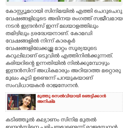
CARTOONS
കോസ്റ്റ്യൂമറായി സിനിമയിൽ എത്തി ചെറുചെറു
വേഷങ്ങളിലൂടെ അഭിനയ രംഗത്ത് സജീവമായ
നടൻ ഇന്ദ്രൻസ് ഇന്ന് മലയാളത്തിലും
LITERATURE
തമിഴിലും ശ്രദ്ധേയനാണ്. കോമഡി
വേഷങ്ങളിൽ നിന്ന് കാരക്ടർ
ZOOM
വേഷങ്ങളിലേക്കുള്ള മാറ്റം സൂര്യയുടെ
കറുപ്പിലാണ് ഒടുവിൽ എത്തിനിൽക്കുന്നത്.
CONTACT US
കരിയറിന്റെ ഉന്നതിയിൽ നിൽക്കുമ്പോഴും
ഇന്ദ്രൻസിന് അധികമാരും അറിയാത്ത മറ്റൊരു
മുഖം കൂടി ഉണ്ടെന്ന് പറയുകയാണ്
സംവിധായകൻ രാജസേനൻ.
മുത്തു സെൽവിയായി ഞെട്ടിക്കാൻ
അനിഷ്‌മ
കടിഞ്ഞൂൽ കല്യാണം സിനിമ മുതൽ
ഇന്ദ്രൻസിനെ പരിചയമുണ്ടെന്ന് രാജസേനൻ