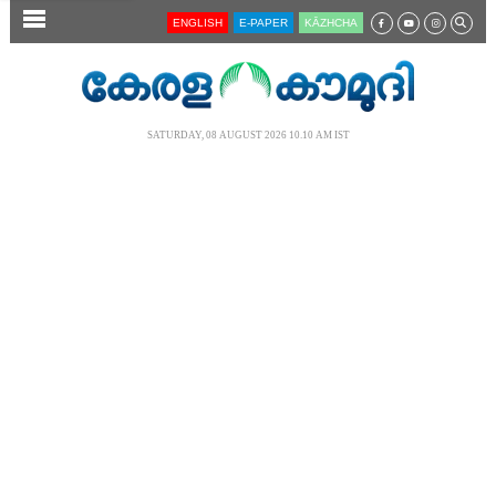
SECTIONS
ENGLISH
E-PAPER
KĀZHCHA
HOME
LATEST
SATURDAY, 08 AUGUST 2026 10.10 AM IST
AUDIO
NOTIFIED NEWS
POLL
KERALA
LOCAL
NEWS 360
CASE DIARY