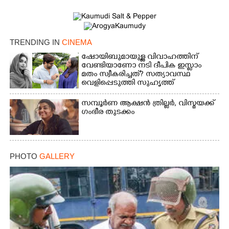
TRENDING IN
CINEMA
ഷോയിബുമായുള്ള വിവാഹത്തിന്
വേണ്ടിയാണോ നടി ദീപിക ഇസ്ലാം
മതം സ്വീകരിച്ചത്? സത്യാവസ്ഥ
വെളിപ്പെടുത്തി സുഹൃത്ത്‌
സമ്പൂർണ ആക്ഷൻ ത്രില്ലർ,​ വിസ്മയക്ക്
ഗംഭീര തുടക്കം
PHOTO
GALLERY