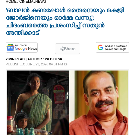
HOME /
CINEMA /
NEWS
CINEMA
'ബാലൻ കണ്ടപ്പോൾ ഭരതനെയും കെജി
ജോർജിനെയും ഓർമ്മ വന്നു';
OPINION
ചിദംബരത്തെ പ്രശംസിച്ച് സത്യൻ
അന്തിക്കാട്
PHOTOS
Share
LIFESTYLE
2 MIN READ
| AUTHOR :
WEB DESK
PUBLISHED: JUNE 23, 2026 04:31 PM IST
SPIRITUAL
INFO+
ART
ASTRO