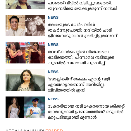
പറ‍‌ഞ്ഞ് വീട്ടിൽ വിളിച്ചുവരുത്തി,
യുവനടിയെ മയക്കുമരുന്ന് നൽകി
പീഡിപ്പിച്ച സംവിധായകൻ അറസ്റ്റിൽ
NEWS
അമ്മയുടെ വേർപാടിൽ
തകർന്നുപോയി; നദിയിൽ ചാടി
ജീവനൊടുക്കാൻ ശ്രമിച്ചിട്ടുണ്ടെന്ന്
നടൻ ഗോവിന്ദ
NEWS
റെഡ് കാർപെറ്റിൽ നിൽക്കവെ
ഓടിയെത്തി; പിന്നാലെ നടിയുടെ
ചുണ്ടിൽ ബലമായി ചുംബിച്ച്
ആരാധിക
NEWS
'ടോക്സിക്കിന് ശേഷം എന്റെ വഴി
എങ്ങോട്ടാണെന്ന് അറിയില്ല;
ജീവിതത്തിൽ ഇനി
എന്തുണ്ടാക്കിയാലും അദ്ദേഹം എന്റെ
NEWS
ഉള്ളിൽ ഉണ്ടായിരിക്കും'
33കാരിയായ നടി 24കാരനായ ക്രിക്കറ്റ്
താരവുമായി പ്രണയത്തിൽ? ഒടുവിൽ
മറുപടിയുമായി മൃണാൾ
×
Share this link