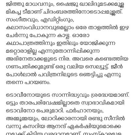
ജിത്തു മാധവനും, ഷൈജു ഖാലിദുമടക്കമുള്ള
മികച്ച ടീമാണ് ചിദംബരത്തിനോടൊപ്പമുള്ളത്.
സംഗീതവും, എഡിറ്റിംഗും,
കലാസംവിധാനവുമെല്ലാം ഒരേ താളത്തിൽ ഇഴ
ചേർന്നു പോകുന്ന കാഴ്ച. ഓരോ
കഥാപാത്രത്തിനും ഇതിലും യോജിക്കുന്ന
മറ്റൊരാളില്ല എന്നുതോന്നിപ്പിക്കുന്ന
അഭിനേതാക്കളുടെ നിര. അവരെ കണ്ടെത്തിയ
ഗണപതിക്കുമുണ്ട് ഒരു വലിയ സെല്യൂട്ട്. ജീൻ
പോൾലാൽ പവിത്രനിലൂടെ ഞെട്ടിച്ചു എന്നു
തന്നെ പറയണം.
ടൊവീനോയുടെ സാന്നിദ്ധ്യവും ശ്രദ്ധേയമാണ്.
ഒട്ടും താരപരിവേഷമില്ലാതെ സ്വാഭാവികമായി
ടൊവിനോ പെരുമാറി. ഫർഹാനയും,
അമ്മൂമ്മയും, ലോറിക്കാരനായി രണ്ടു സീനിൽ
വന്നു കസറിയ ആനന്ദ് ഏകർഷിയുമൊക്കെ
നമുക്ക് കിട്ടിയ വരദാനമാണ്. സംസ്‌കാരമുള്ള