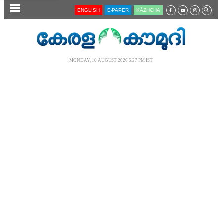
SECTIONS
ENGLISH
E-PAPER
KĀZHCHA
HOME
LATEST
MONDAY, 10 AUGUST 2026 5.27 PM IST
AUDIO
NOTIFIED NEWS
POLL
KERALA
LOCAL
NEWS 360
CASE DIARY