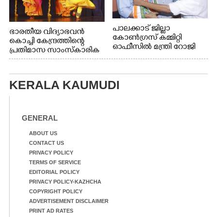
പാലക്കാട് ജില്ലാ
ഭാരതീയ വിദ്യാഭവൻ
കോൺഗ്രസ് കമ്മിറ്റി
കൊച്ചി കേന്ദ്രത്തിന്റെ
ഓഫീസിൽ മന്ത്രി റോജി
പ്രതിമാസ സാംസ്കാരിക
എം ജോണിന്
പരിപാടിയുടെ ഭാഗമായി
ടി.ഡി റോഡിലെ ഭാരതീയ
വിദ്യാഭവൻ സർദാർ
KERALA KAUMUDI
പട്ടേൽ സഭാഗൃഹത്തിൽ
എം. അക്ഷതയുടെ
നേതൃത്വത്തിൽ
അവതരിപ്പിച്ച ലയ നമൻ
GENERAL
കഥക് നൃത്തത്തിൽ നിന്ന്
ABOUT US
CONTACT US
PRIVACY POLICY
TERMS OF SERVICE
EDITORIAL POLICY
PRIVACY POLICY-KAZHCHA
COPYRIGHT POLICY
ADVERTISEMENT DISCLAIMER
PRINT AD RATES