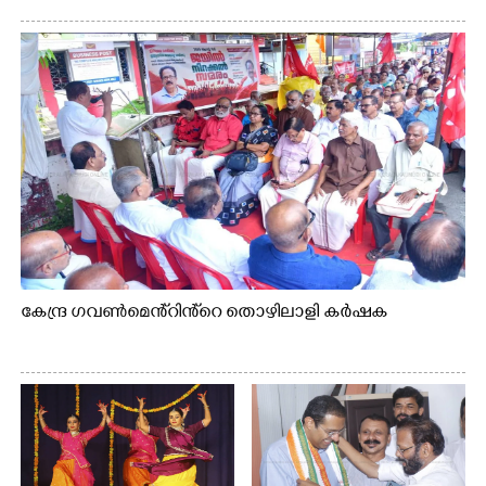
കേന്ദ്ര ഗവൺമെൻ്റിൻ്റെ തൊഴിലാളി കർഷക